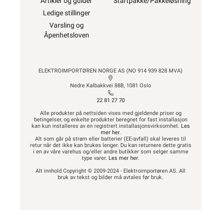
Artikler og guider
Startpakke/Pakkeløsning
Ledige stillinger
Varsling og
Åpenhetsloven
ELEKTROIMPORTØREN NORGE AS (NO 914 939 828 MVA)
Nedre Kalbakkvei 88B, 1081 Oslo
22 81 27 70
Alle produkter på nettsiden vises med gjeldende priser og
betingelser, og enkelte produkter beregnet for fast installasjon
kan kun installeres av en registrert installasjonsvirksomhet.
Les
mer her
.
Alt som går på strøm eller batterier (EE-avfall) skal leveres til
retur når det ikke kan brukes lenger. Du kan returnere dette gratis
i en av våre varehus og/eller andre butikker som selger samme
type varer.
Les mer her
.
Alt innhold Copyright © 2009-2024 - Elektroimportøren AS. All
bruk av tekst og bilder må avtales før bruk.