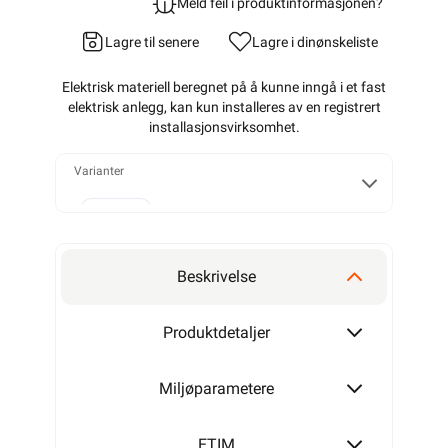
Meld feil i produktinformasjonen?
Lagre til senere
Lagre i din
ønskeliste
Elektrisk materiell beregnet på å kunne inngå i et fast
elektrisk anlegg, kan kun installeres av en registrert
installasjonsvirksomhet
.
Varianter
M20-M16
Beskrivelse
M25-M20
Produktdetaljer
Miljøparametere
M32-M25
ETIM