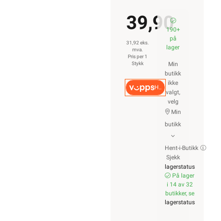
39,90
190+
på
31,92 eks.
lager
mva.
Pris per 1
Stykk
Min
butikk
ikke
Hurtigkasse
valgt,
velg
Min
butikk
Hent-i-Butikk
Sjekk
lagerstatus
På lager
i 14 av 32
butikker, se
lagerstatus