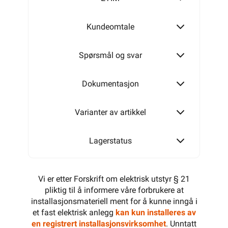
Kundeomtale
M40-M32
Spørsmål og svar
M50-M40
Dokumentasjon
Varianter av artikkel
M63-M50
Lagerstatus
Vi er etter Forskrift om elektrisk utstyr § 21
pliktig til å informere våre forbrukere at
installasjonsmateriell ment for å kunne inngå i
et fast elektrisk anlegg
kan kun installeres av
en registrert installasjonsvirksomhet
. Unntatt