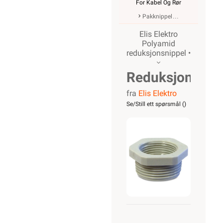
For Kabel Og Rør
Pakknippel
Elis Elektro
Polyamid
reduksjonsnippel •
Reduksjonsnip
fra
Elis Elektro
M32-M25
Se/Still ett spørsmål (
)
Polyamid