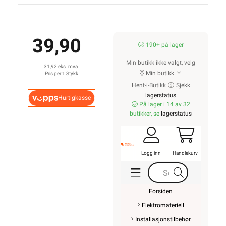
39,90
190+ på lager
Min butikk ikke valgt, velg
31,92 eks. mva.
Min butikk
Pris per 1 Stykk
Hent-i-Butikk
Sjekk
lagerstatus
Hurtigkasse
På lager i 14 av 32
butikker, se
lagerstatus
Logg inn
Handlekurv
Forsiden
Elektromateriell
Installasjonstilbehør