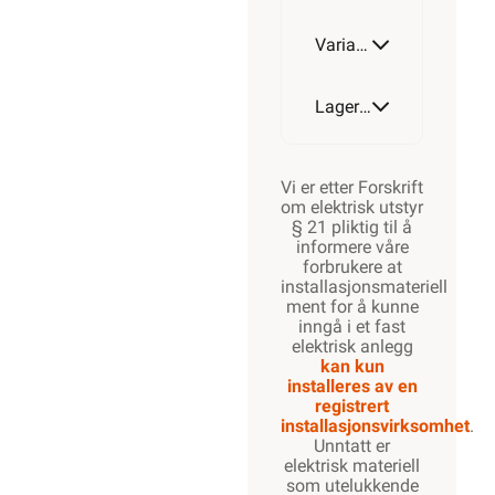
Varianter av artikkel
M63-
M50
Lagerstatus
Vi er etter Forskrift
om elektrisk utstyr
§ 21 pliktig til å
informere våre
forbrukere at
installasjonsmateriell
ment for å kunne
inngå i et fast
elektrisk anlegg
kan kun
installeres av en
registrert
installasjonsvirksomhet
.
Unntatt er
elektrisk materiell
som utelukkende