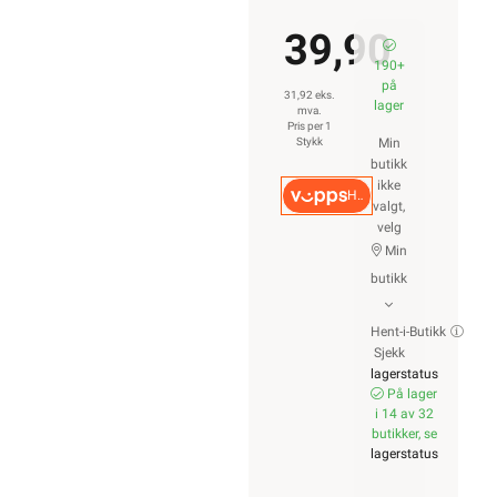
39,90
190+
på
31,92 eks.
lager
mva.
Pris per 1
Stykk
Min
butikk
ikke
Hurtigkasse
valgt,
velg
Min
butikk
Hent-i-Butikk
Sjekk
lagerstatus
På lager
i 14 av 32
butikker, se
lagerstatus