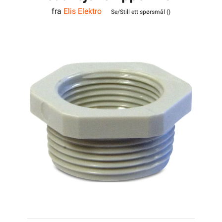
fra
Elis Elektro
M25 Polyamid
Se/Still ett spørsmål (
)