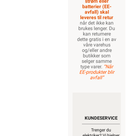
strøm eller
batterier (EE-
avfall) skal
leveres til retur
når det ikke kan
brukes lenger. Du
kan returnere
dette gratis i en av
våre varehus
og/eller andre
butikker som
selger samme
type varer.
“Når
EE-produkter blir
avfall”
KUNDESERVICE
Trenger du
elektriker? Vi hjelper