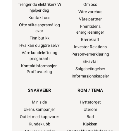
Trenger du elektriker? Vi
Om oss
hjelper deg
Våre varehus
Kontakt oss
Våre partner
Ofte stilte spørsmål og
Fremtidens
svar
energiløsninger
Finn butikk
Bærekraft
Hva kan du gjøre selv?
Investor Relations
Våre kundeløfter og
Personvernerklæring
prisgaranti
EE-avfall
Kontaktinformasjon
Salgsbetingelser
Proff avdeling
Informasjonskapsler
SNARVEIER
ROM / TEMA
Min side
Hyttetorget
Ukens kampanjer
Uterom
Outlet med kuppvarer
Bad
Kundeklubb
Kjøkken