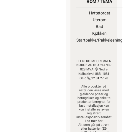
ROM / TEMA
Hyttetorget
Uterom
Bad
Kjøkken
Startpakke/Pakkeløsning
ELEKTROIMPORTØREN
NORGE AS (NO 914 939
828 MVA)
Nedre
Kalbakkvei 88B, 1081
Oslo
22 81 27 70
Alle produkter på
nettsiden vises med
gjeldende priser og
betingelser, og enkelte
produkter beregnet for
fast installasjon kan
kun installeres av en
registrert
installasjonsvirksomhet.
Les mer her
.
Alt som går på strøm
eller batterier (EE-