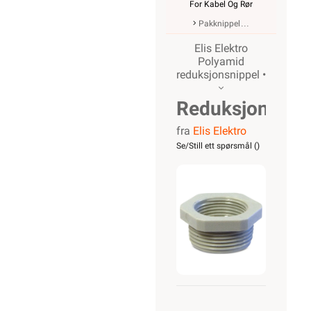
For Kabel Og Rør
Pakknippel
Elis Elektro
Polyamid
reduksjonsnippel •
Reduksjonsnip
fra
Elis Elektro
M32-M25
Se/Still ett spørsmål (
)
Polyamid