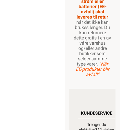
strøm eller
batterier (EE-
avfall) skal
leveres til retur
når det ikke kan
brukes lenger. Du
kan returnere
dette gratis i en av
våre varehus
og/eller andre
butikker som
selger samme
type varer.
“Når
EE-produkter blir
avfall”
KUNDESERVICE
Trenger du
elektriker? Vi hjelper