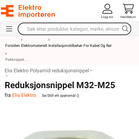
Logg inn
Handlekurv
Forsiden
Elektromateriell
Installasjonstilbehør For Kabel Og Rør
Pakknippel
Elis Elektro Polyamid reduksjonsnippel •
Reduksjonsnippel M32-M25
fra
Elis Elektro
Polyamid
Se/Still ett spørsmål (
)