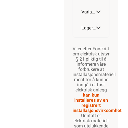
Varianter av artikkel
M63-
M50
Lagerstatus
Vi er etter Forskrift
om elektrisk utstyr
§ 21 pliktig til å
informere våre
forbrukere at
installasjonsmateriell
ment for å kunne
inngå i et fast
elektrisk anlegg
kan kun
installeres av en
registrert
installasjonsvirksomhet
.
Unntatt er
elektrisk materiell
som utelukkende