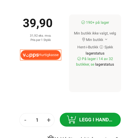
39,90
190+ på lager
Min butikk ikke valgt, velg
31,92 eks. mva.
Min butikk
Pris per 1 Stykk
Hent-i-Butikk
Sjekk
lagerstatus
Hurtigkasse
På lager i 14 av 32
butikker, se
lagerstatus
-
+
LEGG I HANDLEKURV