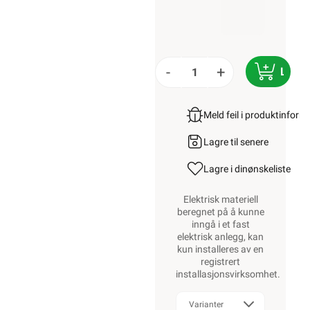
-
+
LEGG
Meld feil i produktinfor
Lagre til senere
Lagre i din
ønskeliste
Elektrisk materiell
beregnet på å kunne
inngå i et fast
elektrisk anlegg, kan
kun installeres av en
registrert
installasjonsvirksomhet
.
Varianter