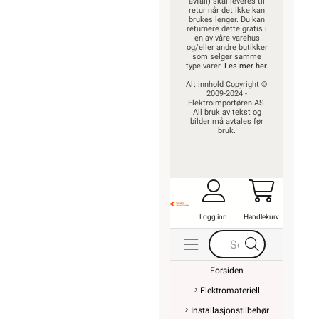
avfall) skal leveres til
retur når det ikke kan
brukes lenger. Du kan
returnere dette gratis i
en av våre varehus
og/eller andre butikker
som selger samme
type varer.
Les mer her
.
Alt innhold Copyright ©
2009-2024 -
Elektroimportøren AS.
All bruk av tekst og
bilder må avtales før
bruk.
Logg inn
Handlekurv
Forsiden
Elektromateriell
Installasjonstilbehør