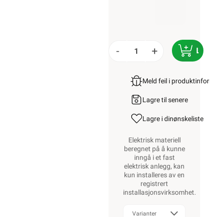
-
+
LEGG
Meld feil i produktinfor
Lagre til senere
Lagre i din
ønskeliste
Elektrisk materiell
beregnet på å kunne
inngå i et fast
elektrisk anlegg, kan
kun installeres av en
registrert
installasjonsvirksomhet
.
Varianter