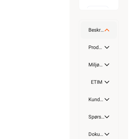
M20-
M16
Beskrivelse
M25-
Produktdetaljer
M20
Miljøparametere
M32-
M25
ETIM
M40-
Kundeomtale
M32
Spørsmål og svar
M50-
M40
Dokumentasjon