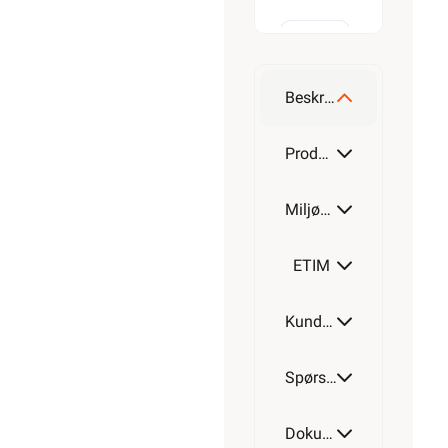
M20-
M16
Beskrivelse
M25-
Produktdetaljer
M20
Miljøparametere
M32-
M25
ETIM
M40-
Kundeomtale
M32
Spørsmål og svar
M50-
M40
Dokumentasjon