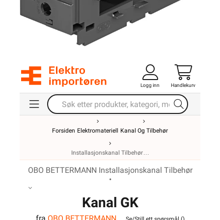
Logg inn
Handlekurv
Forsiden
Elektromateriell
Kanal Og Tilbehør
Installasjonskanal Tilbehør
OBO BETTERMANN Installasjonskanal Tilbehør
•
Kanal GK
fra
OBO BETTERMANN
Se/Still ett spørsmål (
)