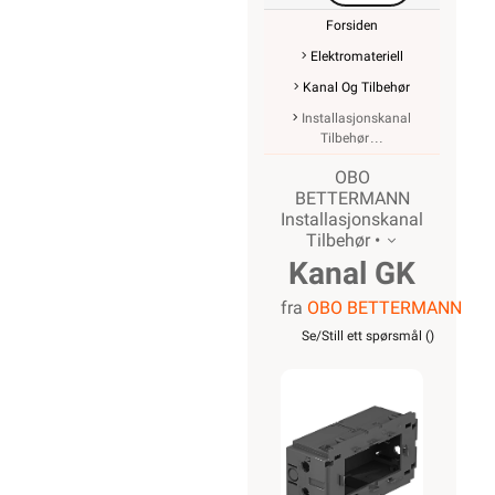
Forsiden
Elektromateriell
Kanal Og Tilbehør
Installasjonskanal
Tilbehør
OBO
BETTERMANN
Installasjonskanal
Tilbehør •
Kanal GK
fra
OBO BETTERMANN
installasjonsbo
Se/Still ett spørsmål (
)
dobbel
med
baklokk