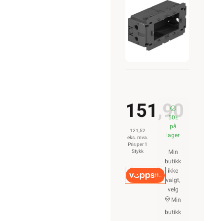
med
baklokk
modul 45
OBO
151,90
50±
på
121,52
lager
eks. mva.
Pris per 1
Stykk
Min
butikk
ikke
Hurtigkasse
valgt,
velg
Min
butikk