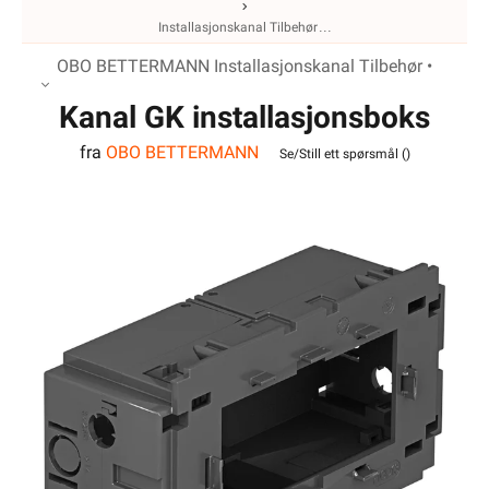
Installasjonskanal Tilbehør
OBO BETTERMANN Installasjonskanal Tilbehør •
Kanal GK installasjonsboks
fra
OBO BETTERMANN
dobbel med baklokk modul
Se/Still ett spørsmål (
)
45 OBO