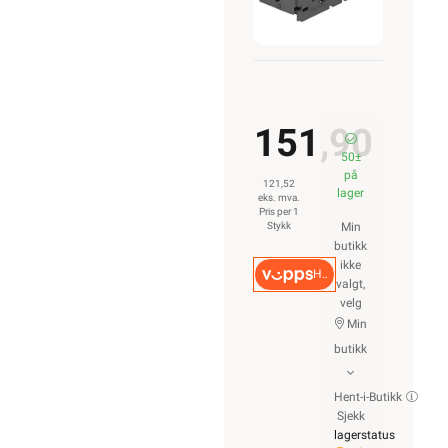
modul 45
OBO
151,90
50±
på
121,52
lager
eks. mva.
Pris per 1
Stykk
Min
butikk
ikke
Hurtigkasse
valgt,
velg
Min
butikk
Hent-i-Butikk
Sjekk
lagerstatus