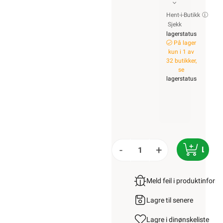
Hent-i-Butikk
Sjekk
lagerstatus
På lager
kun i 1 av
32 butikker,
se
lagerstatus
-
+
LEGG
Meld feil i produktinfor
Lagre til senere
Lagre i din
ønskeliste