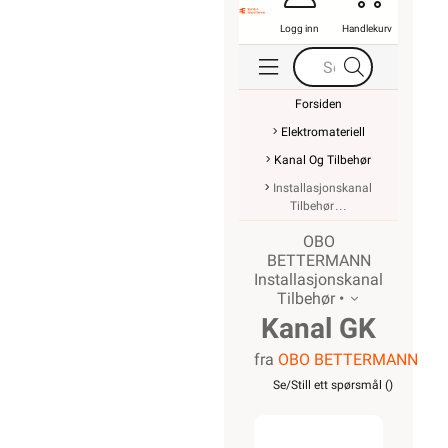
Logg inn
Handlekurv
Forsiden
Elektromateriell
Kanal Og Tilbehør
Installasjonskanal
Tilbehør
OBO
BETTERMANN
Installasjonskanal
Tilbehør •
Kanal GK
fra
OBO BETTERMANN
installasjonsbo
Se/Still ett spørsmål (
)
dobbel