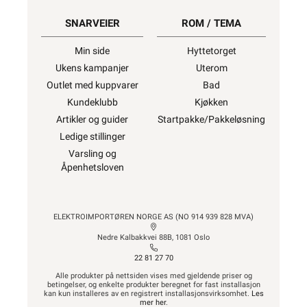
SNARVEIER
ROM / TEMA
Min side
Hyttetorget
Ukens kampanjer
Uterom
Outlet med kuppvarer
Bad
Kundeklubb
Kjøkken
Artikler og guider
Startpakke/Pakkeløsning
Ledige stillinger
Varsling og
Åpenhetsloven
ELEKTROIMPORTØREN NORGE AS (NO 914 939 828 MVA)
Nedre Kalbakkvei 88B, 1081 Oslo
22 81 27 70
Alle produkter på nettsiden vises med gjeldende priser og
betingelser, og enkelte produkter beregnet for fast installasjon
kan kun installeres av en registrert installasjonsvirksomhet.
Les
mer her
.