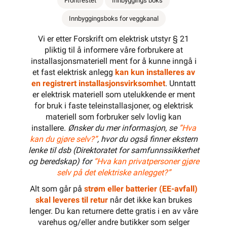
Frontfestet
Innbyggings boks
Innbyggingsboks for veggkanal
Vi er etter Forskrift om elektrisk utstyr § 21
pliktig til å informere våre forbrukere at
installasjonsmateriell ment for å kunne inngå i
et fast elektrisk anlegg
kan kun installeres av
en registrert installasjonsvirksomhet
. Unntatt
er elektrisk materiell som utelukkende er ment
for bruk i faste teleinstallasjoner, og elektrisk
materiell som forbruker selv lovlig kan
installere.
Ønsker du mer informasjon, se
”Hva
kan du gjøre selv?”
, hvor du også finner ekstern
lenke til dsb (Direktoratet for samfunnssikkerhet
og beredskap) for
“Hva kan privatpersoner gjøre
selv på det elektriske anlegget?”
Alt som går på
strøm eller batterier (EE-avfall)
skal leveres til retur
når det ikke kan brukes
lenger. Du kan returnere dette gratis i en av våre
varehus og/eller andre butikker som selger