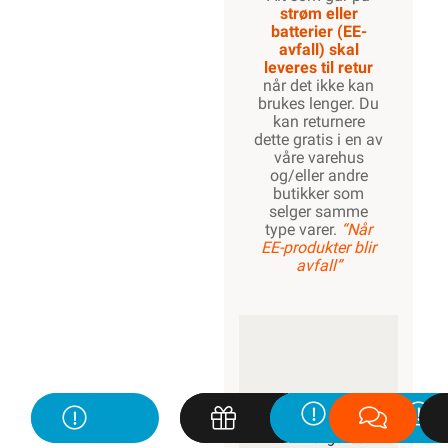
strøm eller
batterier (EE-
avfall) skal
leveres til retur
når det ikke kan
brukes lenger. Du
kan returnere
dette gratis i en av
våre varehus
og/eller andre
butikker som
selger samme
type varer.
“Når
EE-produkter blir
avfall”
KUNDESERVICE
Trenger du