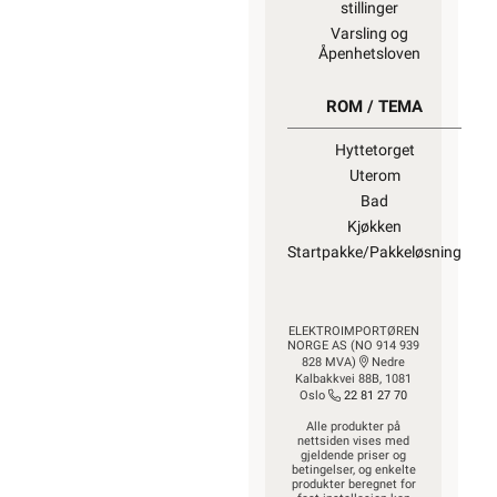
stillinger
Varsling og
Åpenhetsloven
ROM / TEMA
Hyttetorget
Uterom
Bad
Kjøkken
Startpakke/Pakkeløsning
ELEKTROIMPORTØREN
NORGE AS (NO 914 939
828 MVA)
Nedre
Kalbakkvei 88B, 1081
Oslo
22 81 27 70
Alle produkter på
nettsiden vises med
gjeldende priser og
betingelser, og enkelte
produkter beregnet for