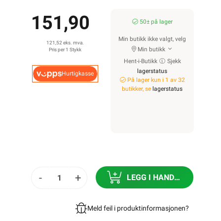
151,90
50± på lager
Min butikk ikke valgt, velg
121,52 eks. mva.
Min butikk
Pris per 1 Stykk
Hent-i-Butikk
Sjekk
lagerstatus
Hurtigkasse
På lager kun i 1 av 32
butikker, se
lagerstatus
-
+
LEGG I HANDLEKURV
Meld feil i produktinformasjonen?