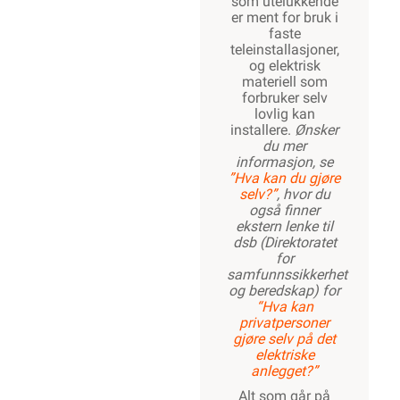
som utelukkende
er ment for bruk i
faste
teleinstallasjoner,
og elektrisk
materiell som
forbruker selv
lovlig kan
installere.
Ønsker
du mer
informasjon, se
”Hva kan du gjøre
selv?”
, hvor du
også finner
ekstern lenke til
dsb (Direktoratet
for
samfunnssikkerhet
og beredskap) for
“Hva kan
privatpersoner
gjøre selv på det
elektriske
anlegget?”
Alt som går på