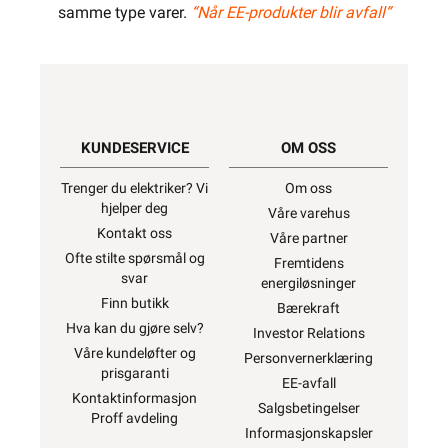
samme type varer.
“Når EE-produkter blir avfall”
KUNDESERVICE
OM OSS
Trenger du elektriker? Vi
Om oss
hjelper deg
Våre varehus
Kontakt oss
Våre partner
Ofte stilte spørsmål og
Fremtidens
svar
energiløsninger
Finn butikk
Bærekraft
Hva kan du gjøre selv?
Investor Relations
Våre kundeløfter og
Personvernerklæring
prisgaranti
EE-avfall
Kontaktinformasjon
Salgsbetingelser
Proff avdeling
Informasjonskapsler