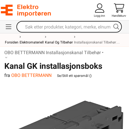
Logg inn
Handlekurv
Forsiden
Elektromateriell
Kanal Og Tilbehør
Installasjonskanal Tilbehør
OBO BETTERMANN Installasjonskanal Tilbehør •
Kanal GK installasjonsboks
fra
OBO BETTERMANN
dobbel med baklokk modul 45
Se/Still ett spørsmål (
)
OBO