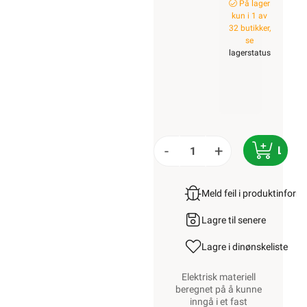
På lager
kun i 1 av
32 butikker,
se
lagerstatus
-
+
LEGG
Meld feil i produktinfor
Lagre til senere
Lagre i din
ønskeliste
Elektrisk materiell
beregnet på å kunne
inngå i et fast