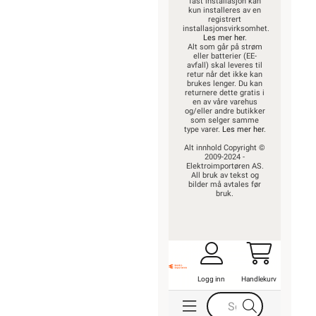
fast installasjon kan
kun installeres av en
registrert
installasjonsvirksomhet.
Les mer her
.
Alt som går på strøm
eller batterier (EE-
avfall) skal leveres til
retur når det ikke kan
brukes lenger. Du kan
returnere dette gratis i
en av våre varehus
og/eller andre butikker
som selger samme
type varer.
Les mer her
.
Alt innhold Copyright ©
2009-2024 -
Elektroimportøren AS.
All bruk av tekst og
bilder må avtales før
bruk.
Logg inn
Handlekurv