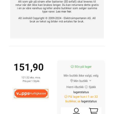
Alt som går på strøm eller batterier (EE-avfall) skal leveres til
retur når det ikke kan brukes lenger. Du kan returnere dette gratis
i en av våre varehus og/eller andre butikker som selger samme
type varer.
Les mer her
.
Alt innhold Copyright © 2009-2024 - Elektroimportøren AS. All
bruk av tekst og bilder må avtales før bruk.
151,90
50± på lager
Min butikk ikke valgt, velg
121,52 eks. mva.
Min butikk
Pris per 1 Stykk
Hent-i-Butikk
Sjekk
lagerstatus
Hurtigkasse
På lager kun i 1 av 32
butikker, se
lagerstatus