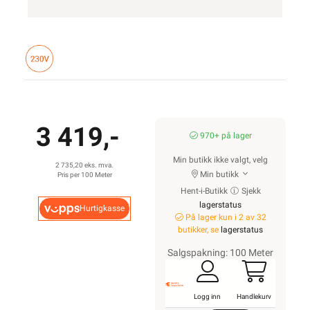
3 419,-
970+ på lager
Min butikk ikke valgt, velg
2 735,20 eks. mva.
Min butikk
Pris per 100 Meter
Hent-i-Butikk
Sjekk
lagerstatus
Hurtigkasse
På lager kun i 2 av 32
butikker, se
lagerstatus
Salgspakning: 100 Meter
Logg inn
Handlekurv