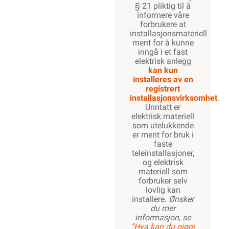
§ 21 pliktig til å
informere våre
forbrukere at
installasjonsmateriell
ment for å kunne
inngå i et fast
elektrisk anlegg
kan kun
installeres av en
registrert
installasjonsvirksomhet
.
Unntatt er
elektrisk materiell
som utelukkende
er ment for bruk i
faste
teleinstallasjoner,
og elektrisk
materiell som
forbruker selv
lovlig kan
installere.
Ønsker
du mer
informasjon, se
”Hva kan du gjøre