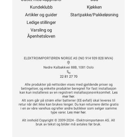
Kundeklubb
Kjøkken
Artikler og guider
Startpakke/Pakkeløsning
Ledige stillinger
Varsling og
Åpenhetsloven
ELEKTROIMPORTØREN NORGE AS (NO 914 939 828 MVA)
Nedre Kalbakkvei 88B, 1081 Oslo
22 81 27 70
Alle produkter på nettsiden vises med gjeldende priser og
betingelser, og enkelte produkter beregnet for fast installasjon
kan kun installeres av en registrert installasjonsvirksomhet.
Les
mer her
.
Alt som går på strøm eller batterier (EE-avfall) skal leveres til
retur når det ikke kan brukes lenger. Du kan returnere dette gratis
i en av våre varehus og/eller andre butikker som selger samme
type varer.
Les mer her
.
Alt innhold Copyright © 2009-2024 - Elektroimportøren AS. All
bruk av tekst og bilder må avtales før bruk.