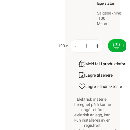
lagerstatus
Salgspakning:
100
Meter
-
+
LE
100 x
Meld feil i produktinfor
Lagre til senere
Lagre i din
ønskeliste
Elektrisk materiell
beregnet på å kunne
inngå i et fast
elektrisk anlegg, kan
kun installeres av en
registrert