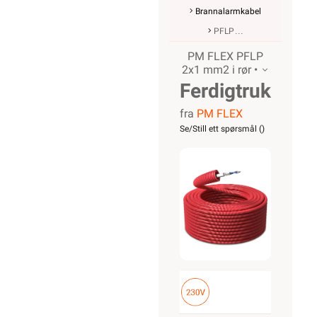
Brannalarmkabel
PFLP
PM FLEX PFLP
2x1 mm2 i rør •
Ferdigtrukket
fra
PM FLEX
K-rør
Se/Still ett spørsmål (
)
16/PFLP
2x1
Tvinnet
100m