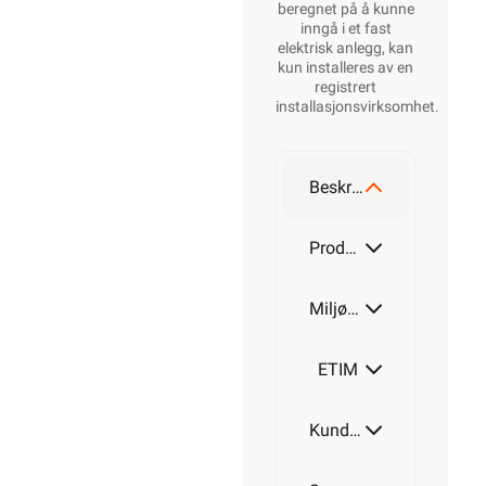
beregnet på å kunne
inngå i et fast
elektrisk anlegg, kan
kun installeres av en
registrert
installasjonsvirksomhet
.
Beskrivelse
Produktdetaljer
Miljøparametere
ETIM
Kundeomtale