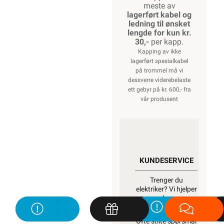
meste av
lagerført kabel og
ledning til ønsket
lengde for kun kr.
30,-
per kapp.
Kapping av ikke
lagerført spesialkabel
på trommel må vi
dessverre viderebelaste
ett gebyr på kr. 600,- fra
vår produsent
KUNDESERVICE
Trenger du
elektriker? Vi hjelper
deg
Kontakt oss
Ofte stilte spørsmål