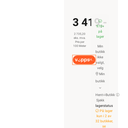
3 419,-
970+
på
2 735,20
lager
eks. mva.
Pris per
100 Meter
Min
butikk
ikke
Hurtigkasse
valgt,
velg
Min
butikk
Hent-i-Butikk
Sjekk
lagerstatus
På lager
kun i 2 av
32 butikker,
se