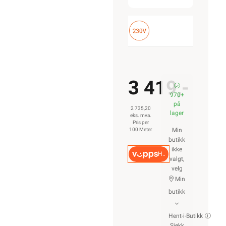
3 419,-
970+
på
2 735,20
lager
eks. mva.
Pris per
100 Meter
Min
butikk
ikke
Hurtigkasse
valgt,
velg
Min
butikk
Hent-i-Butikk
Sjekk