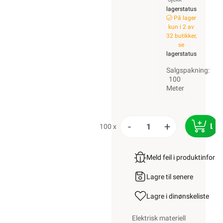
lagerstatus
På lager
kun i 2 av
32 butikker,
se
lagerstatus
Salgspakning:
100
Meter
-
+
LE
100 x
Meld feil i produktinfor
Lagre til senere
Lagre i din
ønskeliste
Elektrisk materiell