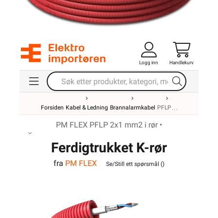
Logg inn
Handlekurv
Forsiden
Kabel & Ledning
Brannalarmkabel
PFLP
PM FLEX PFLP 2x1 mm2 i rør •
Ferdigtrukket K-rør
fra
PM FLEX
16/PFLP 2x1 Tvinnet
Se/Still ett spørsmål (
)
100m