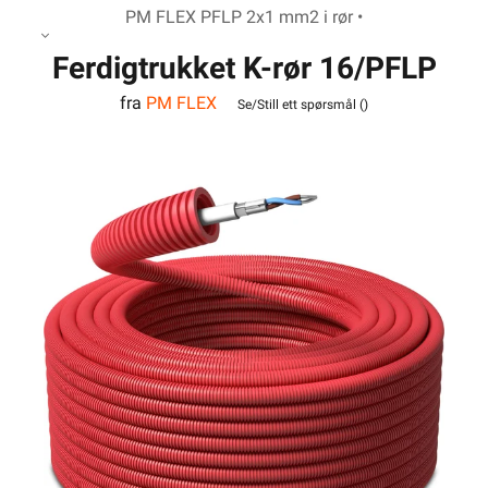
PM FLEX PFLP 2x1 mm2 i rør •
Ferdigtrukket K-rør 16/PFLP
fra
PM FLEX
2x1 Tvinnet 100m
Se/Still ett spørsmål (
)