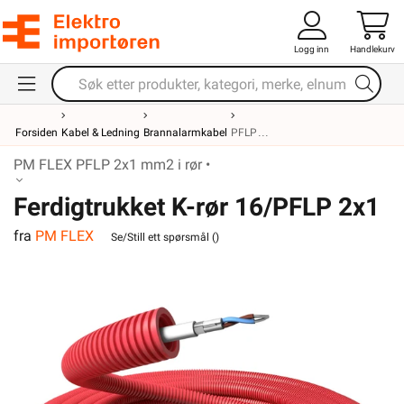
Logg inn
Handlekurv
Forsiden
Kabel & Ledning
Brannalarmkabel
PFLP
PM FLEX PFLP 2x1 mm2 i rør •
Ferdigtrukket K-rør 16/PFLP 2x1
fra
PM FLEX
Tvinnet 100m
Se/Still ett spørsmål (
)