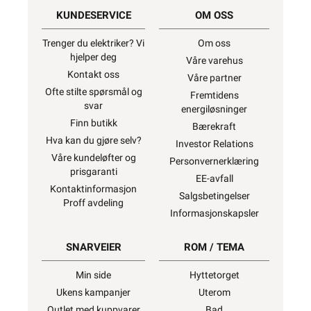
KUNDESERVICE
OM OSS
Trenger du elektriker? Vi
Om oss
hjelper deg
Våre varehus
Kontakt oss
Våre partner
Ofte stilte spørsmål og
Fremtidens
svar
energiløsninger
Finn butikk
Bærekraft
Hva kan du gjøre selv?
Investor Relations
Våre kundeløfter og
Personvernerklæring
prisgaranti
EE-avfall
Kontaktinformasjon
Salgsbetingelser
Proff avdeling
Informasjonskapsler
SNARVEIER
ROM / TEMA
Min side
Hyttetorget
Ukens kampanjer
Uterom
Outlet med kuppvarer
Bad