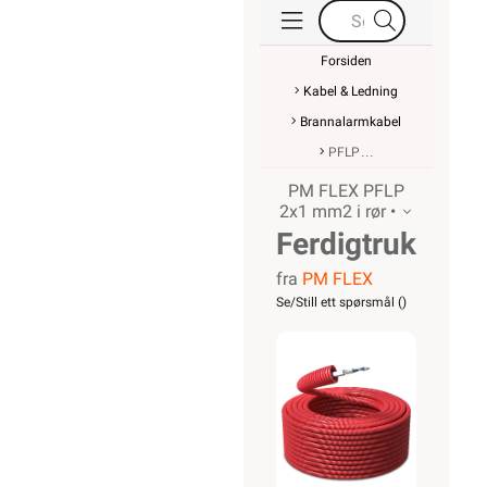
Forsiden
Kabel & Ledning
Brannalarmkabel
PFLP
PM FLEX PFLP
2x1 mm2 i rør •
Ferdigtrukket
fra
PM FLEX
K-rør
Se/Still ett spørsmål (
)
16/PFLP
2x1
Tvinnet
100m