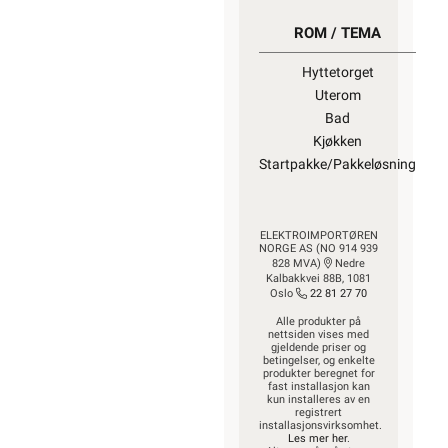
ROM / TEMA
Hyttetorget
Uterom
Bad
Kjøkken
Startpakke/Pakkeløsning
ELEKTROIMPORTØREN
NORGE AS (NO 914 939
828 MVA)
Nedre
Kalbakkvei 88B, 1081
Oslo
22 81 27 70
Alle produkter på
nettsiden vises med
gjeldende priser og
betingelser, og enkelte
produkter beregnet for
fast installasjon kan
kun installeres av en
registrert
installasjonsvirksomhet.
Les mer her
.