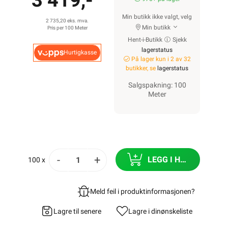
3 419,-
Min butikk ikke valgt, velg
2 735,20 eks. mva.
Min butikk
Pris per 100 Meter
Hent-i-Butikk
Sjekk
lagerstatus
Hurtigkasse
På lager kun i 2 av 32
butikker, se
lagerstatus
Salgspakning: 100
Meter
-
+
LEGG I HANDLEKURV
100 x
Meld feil i produktinformasjonen?
Lagre til senere
Lagre i din
ønskeliste