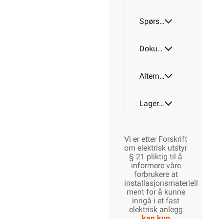
Spørsmål og svar
Dokumentasjon
Alternative artikler
Lagerstatus
Vi er etter Forskrift
om elektrisk utstyr
§ 21 pliktig til å
informere våre
forbrukere at
installasjonsmateriell
ment for å kunne
inngå i et fast
elektrisk anlegg
kan kun