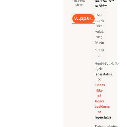
alternative
Pris per 50
Meter
artikler
Min
Hurtigkasse
butikk
ikke
valgt,
velg
Min
butikk
Hent-i-Butikk
Sjekk
lagerstatus
Finnes
ikke
på
lager i
butikkene,
se
lagerstatus
Salgspakning: