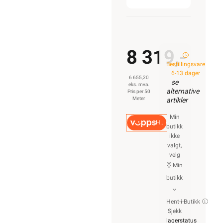
8 319,-
Bestillingsvare
6-13 dager
6 655,20
se
eks. mva.
alternative
Pris per 50
Meter
artikler
Min
Hurtigkasse
butikk
ikke
valgt,
velg
Min
butikk
Hent-i-Butikk
Sjekk
lagerstatus