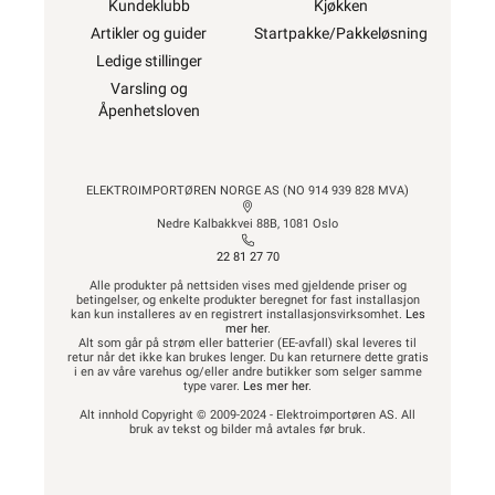
Kundeklubb
Kjøkken
Artikler og guider
Startpakke/Pakkeløsning
Ledige stillinger
Varsling og
Åpenhetsloven
ELEKTROIMPORTØREN NORGE AS (NO 914 939 828 MVA)
Nedre Kalbakkvei 88B, 1081 Oslo
22 81 27 70
Alle produkter på nettsiden vises med gjeldende priser og
betingelser, og enkelte produkter beregnet for fast installasjon
kan kun installeres av en registrert installasjonsvirksomhet.
Les
mer her
.
Alt som går på strøm eller batterier (EE-avfall) skal leveres til
retur når det ikke kan brukes lenger. Du kan returnere dette gratis
i en av våre varehus og/eller andre butikker som selger samme
type varer.
Les mer her
.
Alt innhold Copyright © 2009-2024 - Elektroimportøren AS. All
bruk av tekst og bilder må avtales før bruk.