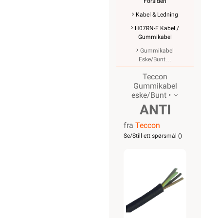
Forsiden
Kabel & Ledning
H07RN-F Kabel /
Gummikabel
Gummikabel
Eske/Bunt
Teccon
Gummikabel
eske/Bunt •
ANTI
fra
Teccon
TWIN
Se/Still ett spørsmål (
)
H07RN-F
4G 1,5