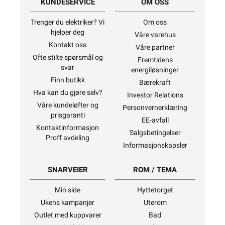
KUNDESERVICE
OM OSS
Trenger du elektriker? Vi
Om oss
hjelper deg
Våre varehus
Kontakt oss
Våre partner
Ofte stilte spørsmål og
Fremtidens
svar
energiløsninger
Finn butikk
Bærekraft
Hva kan du gjøre selv?
Investor Relations
Våre kundeløfter og
Personvernerklæring
prisgaranti
EE-avfall
Kontaktinformasjon
Salgsbetingelser
Proff avdeling
Informasjonskapsler
SNARVEIER
ROM / TEMA
Min side
Hyttetorget
Ukens kampanjer
Uterom
Outlet med kuppvarer
Bad