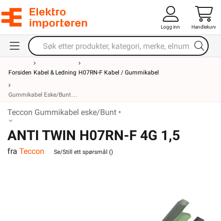
Logg inn
Handlekurv
Forsiden
Kabel & Ledning
H07RN-F Kabel / Gummikabel
Gummikabel Eske/Bunt
Teccon Gummikabel eske/Bunt •
ANTI TWIN H07RN-F 4G 1,5
fra
Teccon
Se/Still ett spørsmål (
)