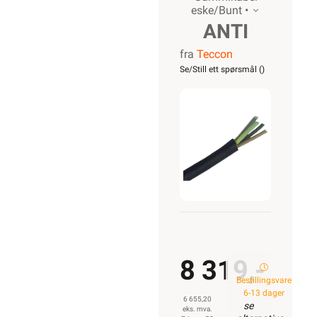
eske/Bunt •
ANTI
fra
Teccon
TWIN
Se/Still ett spørsmål (
)
H07RN-F
4G 1,5
8 319,-
Bestillingsvare
6-13 dager
6 655,20
se
eks. mva.