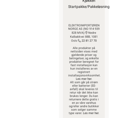
Kjøkken
Startpakke/Pakkeløsning
ELEKTROIMPORTØREN
NORGE AS (NO 914 939
828 MVA)
Nedre
Kalbakkvei 88B, 1081
Oslo
22 81 27 70
Alle produkter på
nettsiden vises med
gjeldende priser og
betingelser, og enkelte
produkter beregnet for
fast installasjon kan
kun installeres av en
registrert
installasjonsvirksomhet.
Les mer her
.
Alt som går på strøm
eller batterier (EE-
avfall) skal leveres til
retur når det ikke kan
brukes lenger. Du kan
returnere dette gratis i
en av våre varehus
og/eller andre butikker
som selger samme
type varer.
Les mer her
.