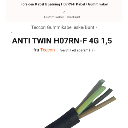
Forsiden
Kabel & Ledning
H07RN-F Kabel / Gummikabel
Gummikabel Eske/Bunt
Teccon Gummikabel eske/Bunt •
ANTI TWIN H07RN-F 4G 1,5
fra
Teccon
Se/Still ett spørsmål (
)