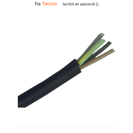
fra
Teccon
1,5
Se/Still ett spørsmål (
)