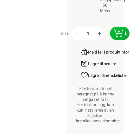
50
Meter
-
+
LEG
50 x
Meld feil i produktinfor
Lagre til senere
Lagre i din
ønskeliste
Elektrisk materiell
beregnet på å kunne
inngå i et fast
elektrisk anlegg, kan
kun installeres av en
registrert
installasjonsvirksomhet
.