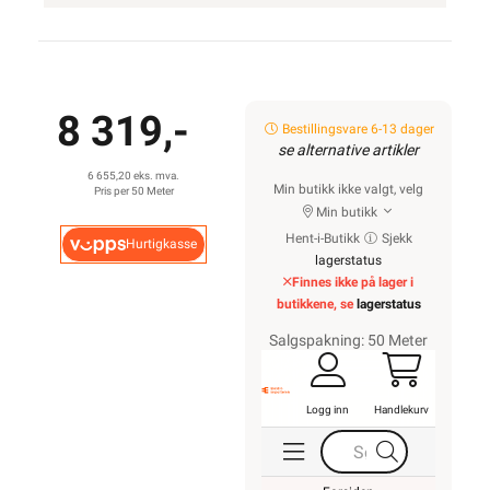
8 319,-
Bestillingsvare 6-13 dager
se alternative artikler
6 655,20 eks. mva.
Min butikk ikke valgt, velg
Pris per 50 Meter
Min butikk
Hent-i-Butikk
Sjekk
Hurtigkasse
lagerstatus
Finnes ikke på lager i
butikkene, se
lagerstatus
Salgspakning: 50 Meter
Logg inn
Handlekurv