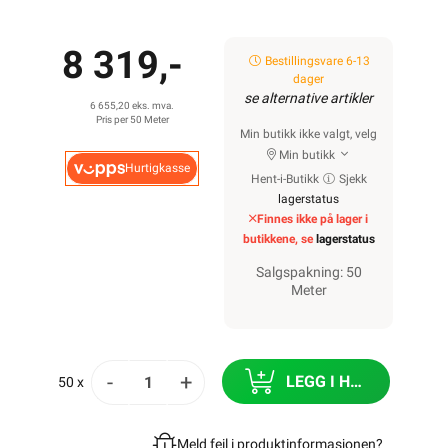
8 319,-
Bestillingsvare 6-13
dager
se alternative artikler
6 655,20 eks. mva.
Pris per 50 Meter
Min butikk ikke valgt, velg
Min butikk
Hurtigkasse
Hent-i-Butikk
Sjekk
lagerstatus
Finnes ikke på lager i
butikkene, se
lagerstatus
Salgspakning: 50
Meter
-
+
LEGG I HANDLEKURV
50 x
Meld feil i produktinformasjonen?