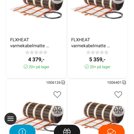
FLXHEAT 
FLXHEAT 
varmekabelmatte 
varmekabelmatte 
100W/m² 7,0m² 730W
100W/m² 9,0m² 930W
4 379,-
5 359,-
20+ på lager
20+ på lager
1006126
1006401