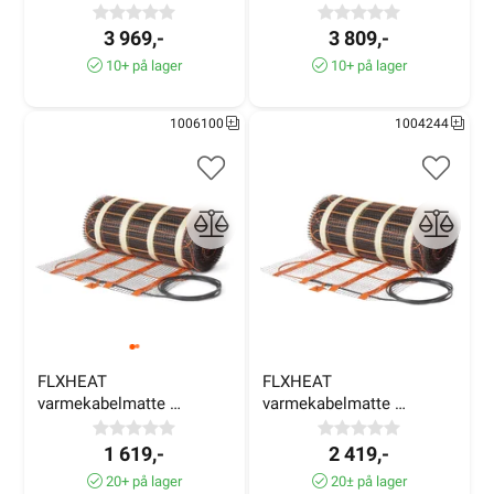
150W/m² 4,8m² 690W
100W/m² 5,8m² 580W
3 969,-
3 809,-
10+ på lager
10+ på lager
1006100
1004244
FLXHEAT 
FLXHEAT 
varmekabelmatte 
varmekabelmatte 
100W/m² 1,1m² 110W
100W/m² 3,0m² 310W
1 619,-
2 419,-
20+ på lager
20± på lager