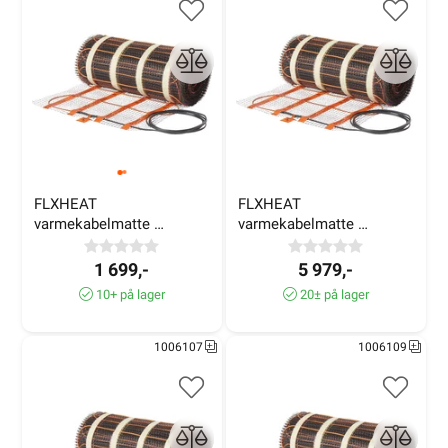
FLXHEAT 
FLXHEAT 
varmekabelmatte 
varmekabelmatte 
100W/m² 1,4m² 150W
100W/m² 10,2m² 1000W
1 699,-
5 979,-
10+ på lager
20± på lager
1006107
1006109