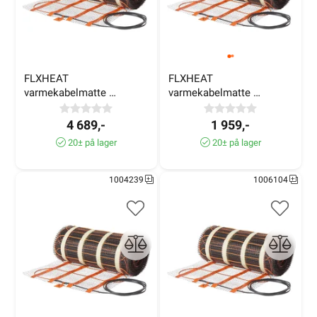
FLXHEAT 
FLXHEAT 
varmekabelmatte 
varmekabelmatte 
150W/m² 6,0m² 860W
100W/m² 2,0m² 200W
4 689,-
1 959,-
20± på lager
20± på lager
1004239
1006104