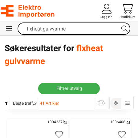
Logg inn
Handlekurv
Søkeresultater for
flxheat
gulvvarme
Filtrer utvalg
Beste treff
41
Artikler
1004237
1006408