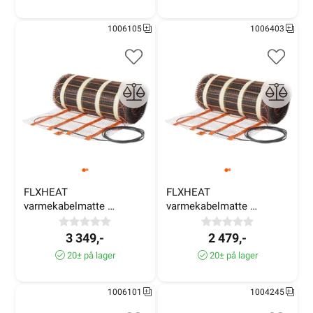
1006105
1006403
FLXHEAT 
FLXHEAT 
varmekabelmatte 
varmekabelmatte 
100W/m² 4,9m² 530W
150W/m² 2,2m² 320W
3 349,-
2 479,-
20± på lager
20± på lager
1006101
1004245