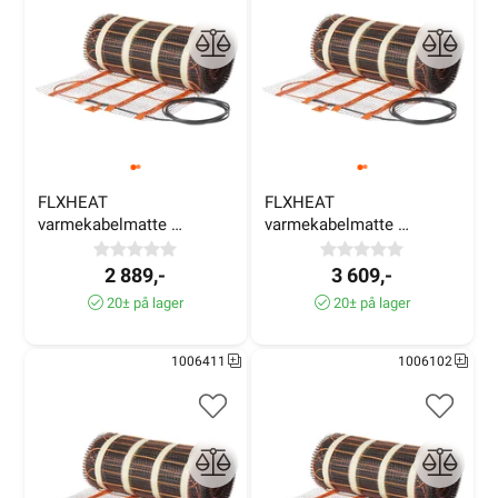
FLXHEAT 
FLXHEAT 
varmekabelmatte 
varmekabelmatte 
150W/m² 3,0m² 450W
150W/m² 4,2m² 610W
2 889,-
3 609,-
20± på lager
20± på lager
1006411
1006102