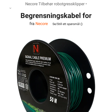
Necore Tilbehør robotgressklipper •
Begrensningskabel for
fra
Necore
robotgressklipper 50m
Se/Still ett spørsmål (
)