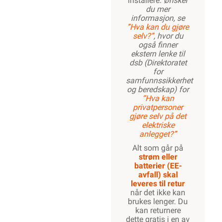
installere.
Ønsker
du mer
informasjon, se
”Hva kan du gjøre
selv?”
, hvor du
også finner
ekstern lenke til
dsb (Direktoratet
for
samfunnssikkerhet
og beredskap) for
“Hva kan
privatpersoner
gjøre selv på det
elektriske
anlegget?”
Alt som går på
strøm eller
batterier (EE-
avfall) skal
leveres til retur
når det ikke kan
brukes lenger. Du
kan returnere
dette gratis i en av