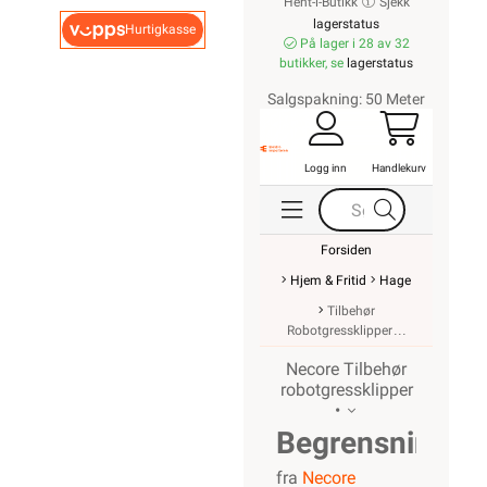
Hent-i-Butikk
Sjekk
lagerstatus
Hurtigkasse
På lager i 28 av 32
butikker, se
lagerstatus
Salgspakning: 50 Meter
Logg inn
Handlekurv
Forsiden
Hjem & Fritid
Hage
Tilbehør
Robotgressklipper
Necore Tilbehør
robotgressklipper
•
Begrensningsk
fra
Necore