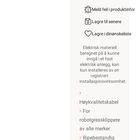
Meld feil i produktinfor
Lagre til senere
Lagre i din
ønskeliste
Elektrisk materiell
beregnet på å kunne
inngå i et fast
elektrisk anlegg, kan
kun installeres av en
registrert
installasjonsvirksomhet
.
Høykvalitetskabel
For
robotgressklippere
av alle merker
Ripebestandig