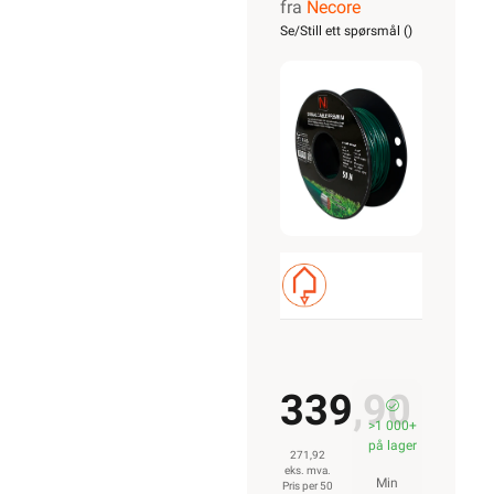
fra
Necore
for
Se/Still ett spørsmål (
)
robotgressklip
50m
339,90
>1 000+
på lager
271,92
eks. mva.
Min
Pris per 50