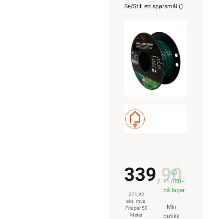
for
Se/Still ett spørsmål (
)
robotgressklip
50m
339,90
>1 000+
på lager
271,92
eks. mva.
Min
Pris per 50
Meter
butikk