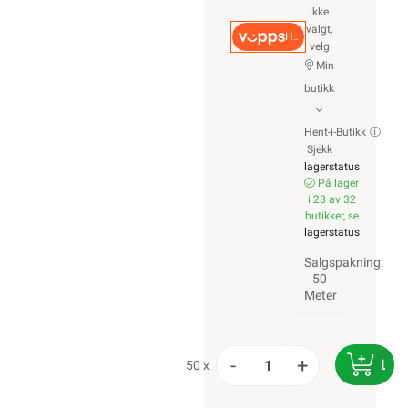
ikke
valgt,
Hurtigkasse
velg
Min
butikk
Hent-i-Butikk
Sjekk
lagerstatus
På lager
i 28 av 32
butikker, se
lagerstatus
Salgspakning:
50
Meter
-
+
LEG
50 x