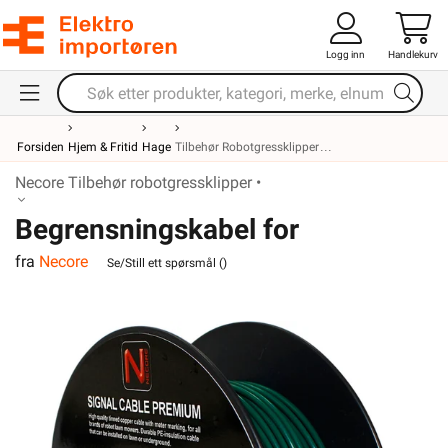
Logg inn
Handlekurv
Forsiden
Hjem & Fritid
Hage
Tilbehør Robotgressklipper
Necore Tilbehør robotgressklipper •
Begrensningskabel for
fra
Necore
robotgressklipper 50m
Se/Still ett spørsmål (
)