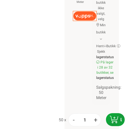
Meter
butikk
ikke
valgt,
Hurtigkasse
velg
Min
butikk
Hent-i-Butikk
Sjekk
lagerstatus
På lager
i 28 av 32
butikker, se
lagerstatus
Salgspakning:
50
Meter
-
+
LEG
50 x