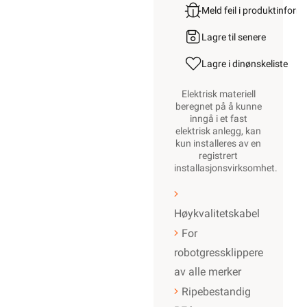
Meld feil i produktinfor
Lagre til senere
Lagre i din
ønskeliste
Elektrisk materiell
beregnet på å kunne
inngå i et fast
elektrisk anlegg, kan
kun installeres av en
registrert
installasjonsvirksomhet
.
Høykvalitetskabel
For
robotgressklippere
av alle merker
Ripebestandig