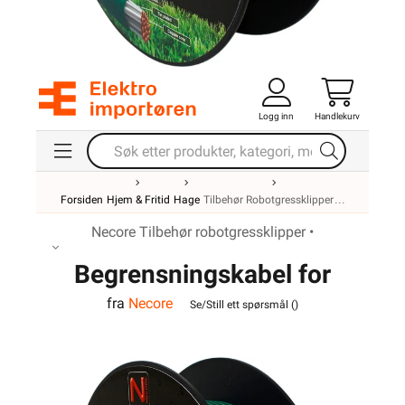
Logg inn
Handlekurv
Forsiden
Hjem & Fritid
Hage
Tilbehør Robotgressklipper
Necore Tilbehør robotgressklipper •
Begrensningskabel for
fra
Necore
robotgressklipper 50m
Se/Still ett spørsmål (
)