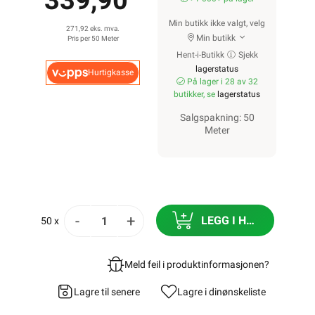
339,90
Min butikk ikke valgt, velg
271,92 eks. mva.
Min butikk
Pris per 50 Meter
Hent-i-Butikk
Sjekk
lagerstatus
Hurtigkasse
På lager i 28 av 32
butikker, se
lagerstatus
Salgspakning: 50
Meter
-
+
LEGG I HANDLEKURV
50 x
Meld feil i produktinformasjonen?
Lagre til senere
Lagre i din
ønskeliste