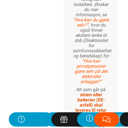
installere.
Ønsker
du mer
informasjon, se
”Hva kan du gjøre
selv?”
, hvor du
også finner
ekstern lenke til
dsb (Direktoratet
for
samfunnssikkerhet
og beredskap) for
“Hva kan
privatpersoner
gjøre selv på det
elektriske
anlegget?”
Alt som går på
strøm eller
batterier (EE-
avfall) skal
leveres til retur
når det ikke kan
brukes lenger. Du
kan returnere