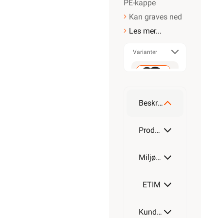
PE-kappe
Kan graves ned
Les mer...
Varianter
50m
Beskrivelse
100m
Produktdetaljer
Miljøparametere
200m
ETIM
Kundeomtale
500m