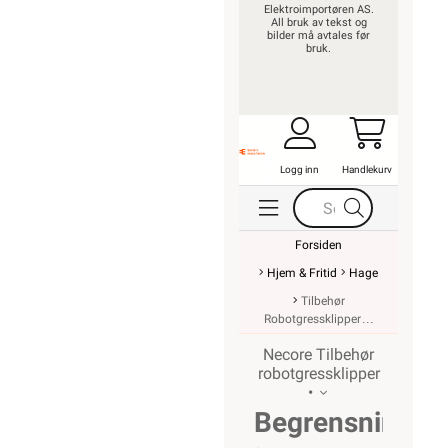
Elektroimportøren AS.
All bruk av tekst og
bilder må avtales før
bruk.
Logg inn
Handlekurv
Forsiden
Hjem & Fritid
Hage
Tilbehør
Robotgressklipper
Necore Tilbehør
robotgressklipper
•
Begrensningsk