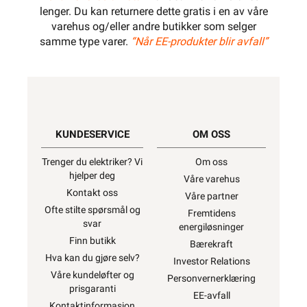
lenger. Du kan returnere dette gratis i en av våre
varehus og/eller andre butikker som selger
samme type varer.
“Når EE-produkter blir avfall”
KUNDESERVICE
OM OSS
Trenger du elektriker? Vi
Om oss
hjelper deg
Våre varehus
Kontakt oss
Våre partner
Ofte stilte spørsmål og
Fremtidens
svar
energiløsninger
Finn butikk
Bærekraft
Hva kan du gjøre selv?
Investor Relations
Våre kundeløfter og
Personvernerklæring
prisgaranti
EE-avfall
Kontaktinformasjon