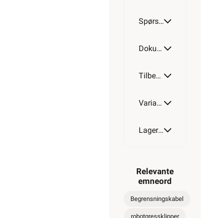
Spørsmål og svar
Dokumentasjon
Tilbehør
Varianter av artikkel
Lagerstatus
Relevante
emneord
Begrensningskabel
robotgressklipper