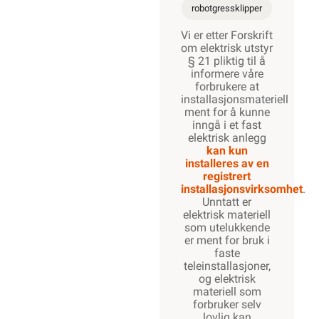
robotgressklipper
Vi er etter Forskrift
om elektrisk utstyr
§ 21 pliktig til å
informere våre
forbrukere at
installasjonsmateriell
ment for å kunne
inngå i et fast
elektrisk anlegg
kan kun
installeres av en
registrert
installasjonsvirksomhet
.
Unntatt er
elektrisk materiell
som utelukkende
er ment for bruk i
faste
teleinstallasjoner,
og elektrisk
materiell som
forbruker selv
lovlig kan