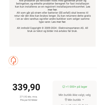
Alle produkter på nettsiden vises med gjeldende priser og
betingelser, og enkelte produkter beregnet for fast installasjon
kan kun installeres av en registrert installasjonsvirksomhet.
Les
mer her
.
Alt som går på strøm eller batterier (EE-avfall) skal leveres til
retur når det ikke kan brukes lenger. Du kan returnere dette gratis
i en av våre varehus og/eller andre butikker som selger samme
type varer.
Les mer her
.
Alt innhold Copyright © 2009-2024 - Elektroimportøren AS. All
bruk av tekst og bilder må avtales før bruk.
339,90
>1 000+ på lager
Min butikk ikke valgt, velg
271,92 eks. mva.
Min butikk
Pris per 50 Meter