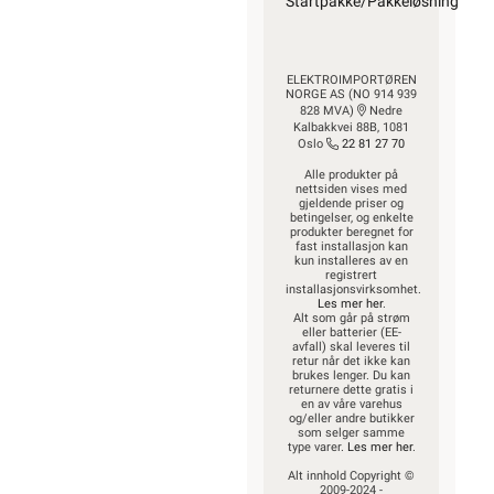
Startpakke/Pakkeløsning
ELEKTROIMPORTØREN
NORGE AS (NO 914 939
828 MVA)
Nedre
Kalbakkvei 88B, 1081
Oslo
22 81 27 70
Alle produkter på
nettsiden vises med
gjeldende priser og
betingelser, og enkelte
produkter beregnet for
fast installasjon kan
kun installeres av en
registrert
installasjonsvirksomhet.
Les mer her
.
Alt som går på strøm
eller batterier (EE-
avfall) skal leveres til
retur når det ikke kan
brukes lenger. Du kan
returnere dette gratis i
en av våre varehus
og/eller andre butikker
som selger samme
type varer.
Les mer her
.
Alt innhold Copyright ©
2009-2024 -