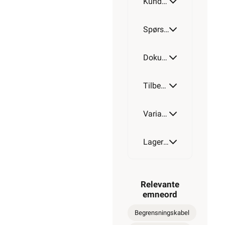
Kundeomtale
500m
Spørsmål og svar
Dokumentasjon
Tilbehør
Varianter av artikkel
Lagerstatus
Relevante
emneord
Begrensningskabel