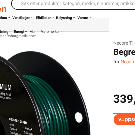
thus
Ventilasjon
Elbillader
Belysning
Varme
dning
Energi
Mer
Varemerker
ehør Robotgressklipper
Necore Til
Begre
fra
Necor
50m
339
Din butikk
Kontakt
oss