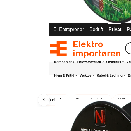
El-Entreprenør
Bedrift
Privat
P
Kampanjer
Elektromateriell
Smarthus
Ve
Hjem & Fritid
Verktøy
Kabel & Ledning
E
Beskrivelse
Produktdetaljer
Miljø