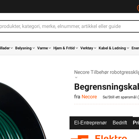
illader
Belysning
Varme
Hjem & Fritid
Verktøy
Kabel & Ledning
Ener
Necore Tilbehør robotgresskli
Begrensningskab
fra
Necore
50m
Se/Still ett spørsmål (
El-Entreprenør
Bedrift
Pr