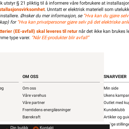
isk utstyr § 21 pliktig til å informere våre forbrukere at installas
installasjonsvirksomhet
. Unntatt er elektrisk materiell som utelukk
core Tilbehør robotgressklipper •
installere.
Ønsker du mer informasjon, se
”Hva kan du gjøre selv
kap) for
“Hva kan privatpersoner gjøre selv på det elektriske anl
skabel for robotgressklipper
terier (EE-avfall) skal leveres til retur
når det ikke kan brukes le
fra
Necore
mme type varer.
50m
“Når EE-produkter blir avfall”
Se/Still ett spørsmål (
)
71,92 eks. mva.
>1 000+ på lager
ris per 50 Meter
OM OSS
SNARVEIER
Min butikk ikke valgt, velg
Min butikk
Hent-i-Butikk
Sjekk
lagerstatus
asse
deg
Om oss
Min side
På lager i 28 av 32 butikker, se
lagerstatus
Våre varehus
Ukens kampan
Salgspakning: 50 Meter
Våre partner
Outlet med ku
El-Entreprenør
Bedrift
Privat
Partner
Fremtidens energiløsninger
Kundeklubb
Bærekraft
Artikler og gui
Kampanjer
Elektromateriell
Investor Relations
Ledige stilling
Din butikk
Kontakt