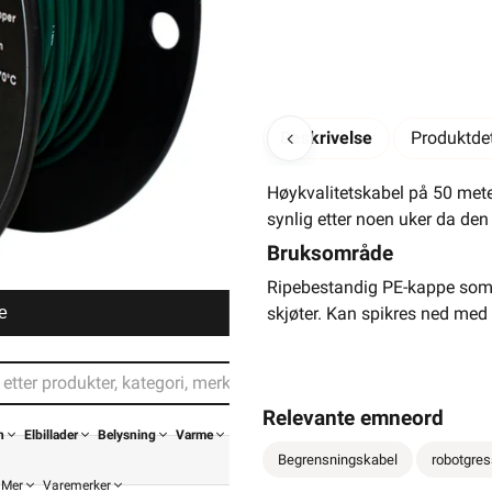
Beskrivelse
Produktdet
Høykvalitetskabel på 50 meter
synlig etter noen uker da den
Bruksområde
Ripebestandig PE-kappe som ka
e
skjøter. Kan spikres ned med 
Relevante emneord
n
Elbillader
Belysning
Varme
Begrensningskabel
robotgres
Mer
Varemerker