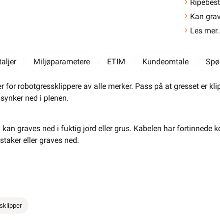
Ripebes
El-Entreprenør
Bedrift
Privat
Partnere
Kan gra
Les mer..
Kampanjer
Elektromateriell
Smarthus
Ventilasjon
Elbillader
aljer
Miljøparametere
ETIM
Kundeomtale
Spø
Belysning
Varme
Hjem & Fritid
 for robotgressklippere av alle merker. Pass på at gresset er kli
 synker ned i plenen.
Verktøy
Kabel & Ledning
Energi
Mer
Varemerker
n graves ned i fuktig jord eller grus. Kabelen har fortinnede kob
Din butikk
Kontakt
staker eller graves ned.
oss
Finn butikk
Finn elektriker
Logg inn
Handlekurv
sklipper