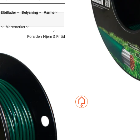
Elbillader
Belysning
Varme
r
Varemerker
Forsiden
Hjem & Fritid
Hage
Tilbehør Robotgressklipper
Neco
Begrensnings
fr
339,90
271,9
Pris 
Hurtigkass