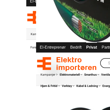
El-Entreprenør
Bedrift
Privat
Partnere
Kampanjer
Elektromateriell
Smarthus
Ventilasjon
El-Entreprenør
Bedrift
Privat
Part
Forsiden
Hjem & Fritid
Hage
Tilbehør Robotgressklipper
Kampanjer
Elektromateriell
Smarthus
Ventil
Hjem & Fritid
Verktøy
Kabel & Ledning
Energ