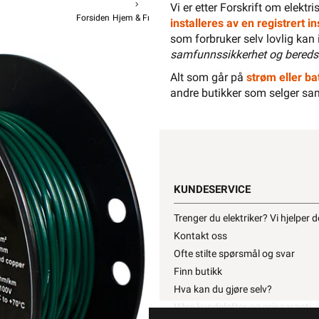
Vi er etter Forskrift om elektr
Forsiden
Hjem & Fritid
Hage
Tilbehør Robotgressklipper
installeres av en registrert 
Ne
som forbruker selv lovlig kan 
samfunnssikkerhet og bereds
Begrensning
Alt som går på
strøm eller bat
andre butikker som selger sa
339,90
2
P
KUNDESERVICE
Hurtigk
Trenger du elektriker? Vi hjelper 
Kontakt oss
Ofte stilte spørsmål og svar
Finn butikk
Hva kan du gjøre selv?
Våre kundeløfter og prisgaranti