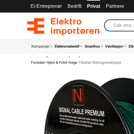
El-Entreprenør
Bedrift
Privat
Partnere
Kampanjer
Elektromateriell
Smarthus
Ventilasjon
Elb
Forsiden
Hjem & Fritid
Hage
Tilbehør Robotgressklipper