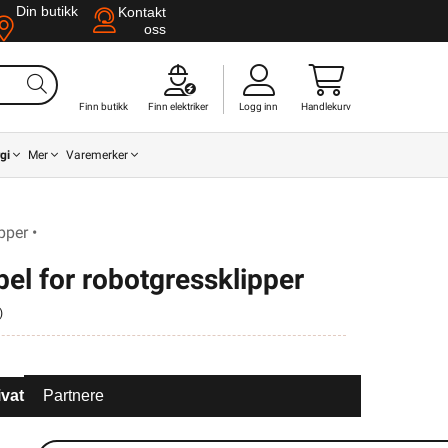
Din butikk
Kontakt
oss
Finn butikk
Finn elektriker
Logg inn
Handlekurv
gi
Mer
Varemerker
pper •
el for robotgressklipper
)
ivat
Partnere