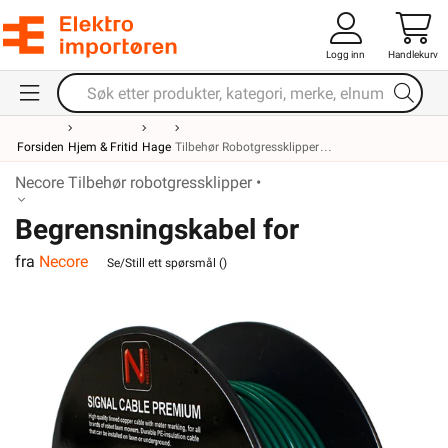
Logg inn
Handlekurv
Forsiden
Hjem & Fritid
Hage
Tilbehør Robotgressklipper
Necore Tilbehør robotgressklipper •
Begrensningskabel for
fra
Necore
robotgressklipper 50m
Se/Still ett spørsmål (
)