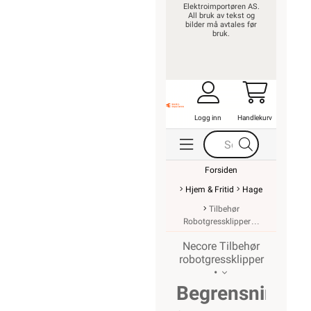
Elektroimportøren AS.
All bruk av tekst og
bilder må avtales før
bruk.
Logg inn
Handlekurv
Forsiden
Hjem & Fritid
Hage
Tilbehør
Robotgressklipper
Necore Tilbehør
robotgressklipper
•
Begrensningsk