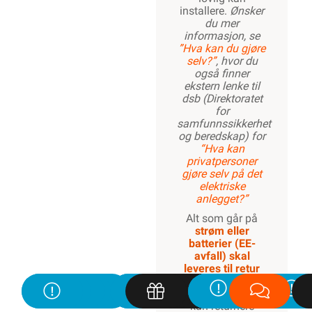
installere.
Ønsker
du mer
informasjon, se
”Hva kan du gjøre
selv?”
, hvor du
også finner
ekstern lenke til
dsb (Direktoratet
for
samfunnssikkerhet
og beredskap) for
“Hva kan
privatpersoner
gjøre selv på det
elektriske
anlegget?”
Alt som går på
strøm eller
batterier (EE-
avfall) skal
leveres til retur
når det ikke kan
brukes lenger. Du
kan returnere