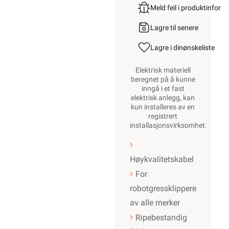
Meld feil i produktinfor
Lagre til senere
Lagre i din
ønskeliste
Elektrisk materiell
beregnet på å kunne
inngå i et fast
elektrisk anlegg, kan
kun installeres av en
registrert
installasjonsvirksomhet
.
Høykvalitetskabel
For
robotgressklippere
av alle merker
Ripebestandig