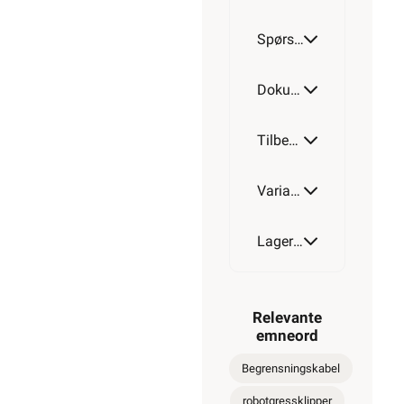
Spørsmål og svar
Dokumentasjon
Tilbehør
Varianter av artikkel
Lagerstatus
Relevante
emneord
Begrensningskabel
robotgressklipper