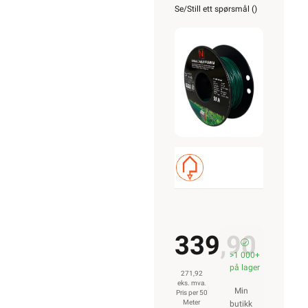
for
Se/Still ett spørsmål (
)
robotgressklip
50m
339,90
>1 000+
på lager
271,92
eks. mva.
Min
Pris per 50
Meter
butikk