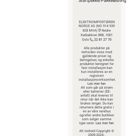
Startpakke/Pakkeløsning
ELEKTROIMPORTØREN
NORGE AS (NO 914 939
828 MVA)
Nedre
Kalbakkvei 88B, 1081
Oslo
22 81 27 70
Alle produkter på
nettsiden vises med
gjeldende priser og
betingelser, og enkelte
produkter beregnet for
fast installasjon kan
kun installeres av en
registrert
installasjonsvirksomhet.
Les mer her
.
Alt som går på strøm
eller batterier (EE-
avfall) skal leveres til
retur når det ikke kan
brukes lenger. Du kan
returnere dette gratis i
en av våre varehus
og/eller andre butikker
som selger samme
type varer.
Les mer her
.
Alt innhold Copyright ©
2009-2024 -