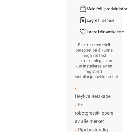
Meld feil i produktinfor
Lagre til senere
Lagre i din
ønskeliste
Elektrisk materiell
beregnet på å kunne
inngå i et fast
elektrisk anlegg, kan
kun installeres av en
registrert
installasjonsvirksomhet
.
Høykvalitetskabel
For
robotgressklippere
av alle merker
Ripebestandig