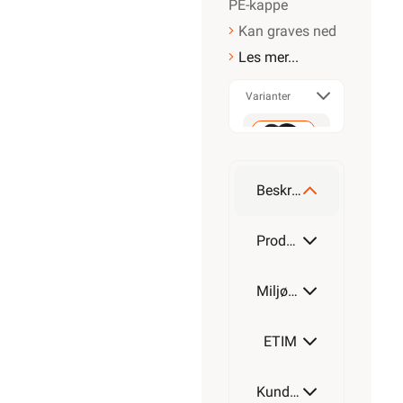
PE-kappe
Kan graves ned
Les mer...
Varianter
50m
Beskrivelse
100m
Produktdetaljer
Miljøparametere
200m
ETIM
Kundeomtale
500m