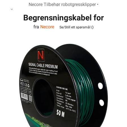
Necore Tilbehør robotgressklipper •
Begrensningskabel for
fra
Necore
robotgressklipper 50m
Se/Still ett spørsmål (
)