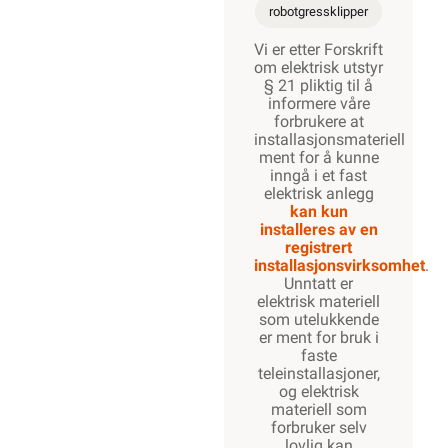
robotgressklipper
Vi er etter Forskrift
om elektrisk utstyr
§ 21 pliktig til å
informere våre
forbrukere at
installasjonsmateriell
ment for å kunne
inngå i et fast
elektrisk anlegg
kan kun
installeres av en
registrert
installasjonsvirksomhet
.
Unntatt er
elektrisk materiell
som utelukkende
er ment for bruk i
faste
teleinstallasjoner,
og elektrisk
materiell som
forbruker selv
lovlig kan