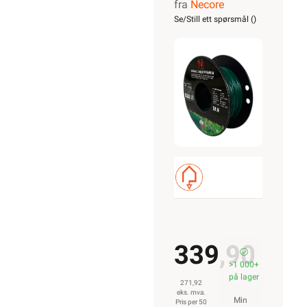
fra
Necore
for
Se/Still ett spørsmål (
)
robotgressklip
50m
339,90
>1 000+
på lager
271,92
eks. mva.
Min
Pris per 50