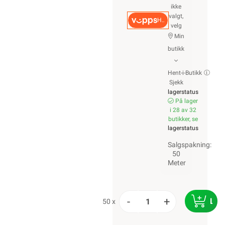
ikke
valgt,
Hurtigkasse
velg
Min
butikk
Hent-i-Butikk
Sjekk
lagerstatus
På lager
i 28 av 32
butikker, se
lagerstatus
Salgspakning:
50
Meter
-
+
LEG
50 x