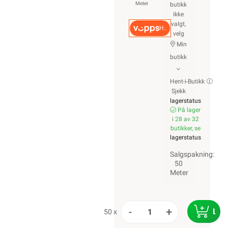
Meter
butikk
ikke
valgt,
Hurtigkasse
velg
Min
butikk
Hent-i-Butikk
Sjekk
lagerstatus
På lager
i 28 av 32
butikker, se
lagerstatus
Salgspakning:
50
Meter
-
+
LEG
50 x