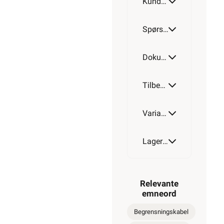
Kundeomtale
500m
Spørsmål og svar
Dokumentasjon
Tilbehør
Varianter av artikkel
Lagerstatus
Relevante
emneord
Begrensningskabel