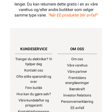
lenger. Du kan returnere dette gratis i en av våre
varehus og/eller andre butikker som selger
samme type varer.
“Når EE-produkter blir avfall”
KUNDESERVICE
OM OSS
Trenger du elektriker? Vi
Om oss
hjelper deg
Våre varehus
Kontakt oss
Våre partner
Ofte stilte spørsmål og
Fremtidens
svar
energiløsninger
Finn butikk
Bærekraft
Hva kan du gjøre selv?
Investor Relations
Våre kundeløfter og
Personvernerklæring
prisgaranti
EE-avfall
Kontaktinformasjon