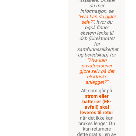
installere.
Ønsker
du mer
informasjon, se
”Hva kan du gjøre
selv?”
, hvor du
også finner
ekstern lenke til
dsb (Direktoratet
for
samfunnssikkerhet
og beredskap) for
“Hva kan
privatpersoner
gjøre selv på det
elektriske
anlegget?”
Alt som går på
strøm eller
batterier (EE-
avfall) skal
leveres til retur
når det ikke kan
brukes lenger. Du
kan returnere
dette gratis i en av