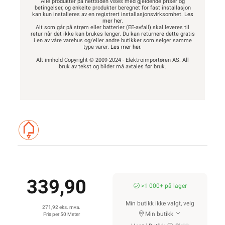
Alle produkter på nettsiden vises med gjeldende priser og
betingelser, og enkelte produkter beregnet for fast installasjon
kan kun installeres av en registrert installasjonsvirksomhet.
Les
mer her
.
Alt som går på strøm eller batterier (EE-avfall) skal leveres til
retur når det ikke kan brukes lenger. Du kan returnere dette gratis
i en av våre varehus og/eller andre butikker som selger samme
type varer.
Les mer her
.
Alt innhold Copyright © 2009-2024 - Elektroimportøren AS. All
bruk av tekst og bilder må avtales før bruk.
339,90
>1 000+ på lager
Min butikk ikke valgt, velg
271,92 eks. mva.
Min butikk
Pris per 50 Meter