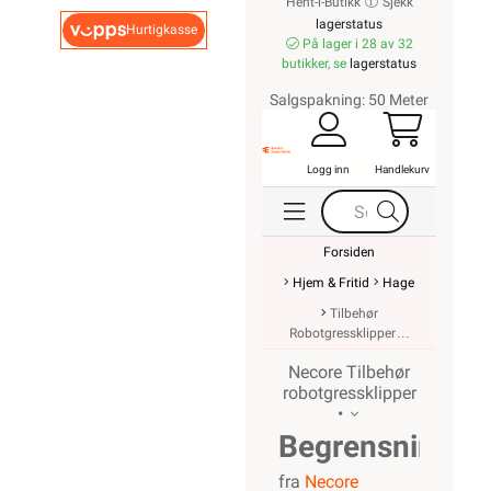
Hent-i-Butikk
Sjekk
lagerstatus
Hurtigkasse
På lager i 28 av 32
butikker, se
lagerstatus
Salgspakning: 50 Meter
Logg inn
Handlekurv
Forsiden
Hjem & Fritid
Hage
Tilbehør
Robotgressklipper
Necore Tilbehør
robotgressklipper
•
Begrensningsk
fra
Necore