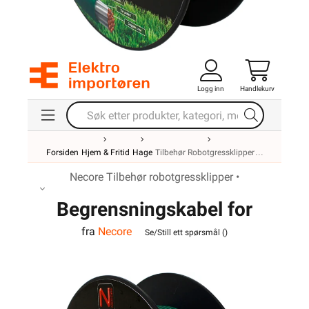
Logg inn
Handlekurv
Forsiden
Hjem & Fritid
Hage
Tilbehør Robotgressklipper
Necore Tilbehør robotgressklipper •
Begrensningskabel for
fra
Necore
robotgressklipper 50m
Se/Still ett spørsmål (
)