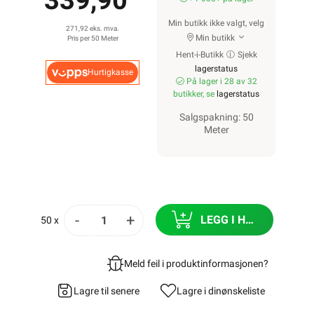
339,90
Min butikk ikke valgt, velg
271,92 eks. mva.
Min butikk
Pris per 50 Meter
Hent-i-Butikk
Sjekk
lagerstatus
Hurtigkasse
På lager i 28 av 32
butikker, se
lagerstatus
Salgspakning: 50
Meter
-
+
LEGG I HANDLEKURV
50 x
Meld feil i produktinformasjonen?
Lagre til senere
Lagre i din
ønskeliste