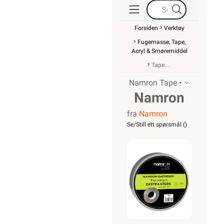
Forsiden
Verktøy
Fugemasse, Tape,
Acryl & Smøremiddel
Tape
Namron Tape •
Namron
fra
Namron
gaffatape
Se/Still ett spørsmål (
)
48mmx50m
grå Pro