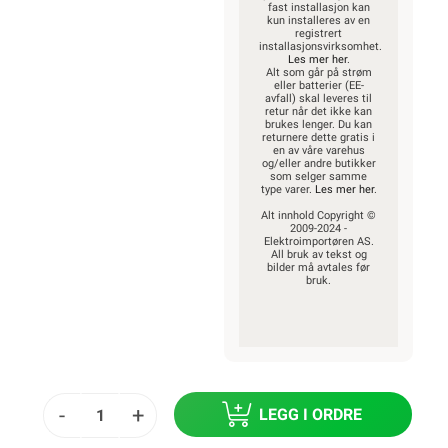
fast installasjon kan
kun installeres av en
registrert
installasjonsvirksomhet.
Les mer her
.
Alt som går på strøm
eller batterier (EE-
avfall) skal leveres til
retur når det ikke kan
brukes lenger. Du kan
returnere dette gratis i
en av våre varehus
og/eller andre butikker
som selger samme
type varer.
Les mer her
.
Alt innhold Copyright ©
2009-2024 -
Elektroimportøren AS.
All bruk av tekst og
bilder må avtales før
bruk.
-
+
LEGG I ORDRE