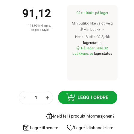
91,12
>1 000+ på lager
Min butikk ikke valgt, velg
113,90 inkl. mva.
Min butikk
Pris per 1 Stykk
Hent-i-Butikk
Sjekk
lagerstatus
På lager i alle 32
butikkene, se
lagerstatus
-
+
LEGG I ORDRE
Meld feil i produktinformasjonen?
Lagre til senere
Lagre i din
handleliste