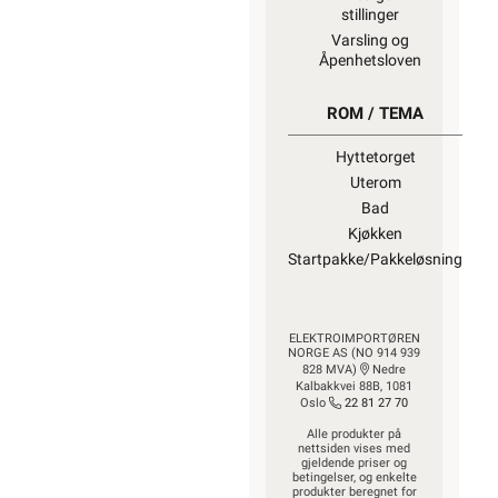
stillinger
Varsling og
Åpenhetsloven
ROM / TEMA
Hyttetorget
Uterom
Bad
Kjøkken
Startpakke/Pakkeløsning
ELEKTROIMPORTØREN
NORGE AS (NO 914 939
828 MVA)
Nedre
Kalbakkvei 88B, 1081
Oslo
22 81 27 70
Alle produkter på
nettsiden vises med
gjeldende priser og
betingelser, og enkelte
produkter beregnet for