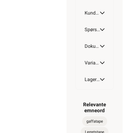
Kundeomtale
Spørsmål og svar
Dokumentasjon
Varianter av artikkel
Lagerstatus
Relevante
emneord
gaffatape
Lerretstape