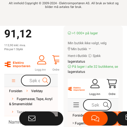
Alt innhold Copyright © 2009-2024 - Elektroimportøren AS. All bruk av tekst og
bilder må avtales før bruk.
91,12
>1 000+ på lager
Min butikk ikke valgt, velg
113,90 inkl. mva.
Min butikk
Pris per 1 Stykk
Hent-i-Butikk
Sjekk
lagerstatus
På lager i alle 32 butikkene, se
Logg inn
Ordre
lagerstatus
Forsiden
Verktøy
Logg inn
Ordre
Fugemasse, Tape, Acryl
& Smøremiddel
Tape
Forsiden
Verktøy
Namron Tape •
Fugemasse, Tape, Acryl &