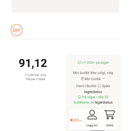
91,12
>1 000+ på lager
Min butikk ikke valgt, velg
113,90 inkl. mva.
Min butikk
Pris per 1 Stykk
Hent-i-Butikk
Sjekk
lagerstatus
På lager i alle 32
butikkene, se
lagerstatus
Logg inn
Ordre