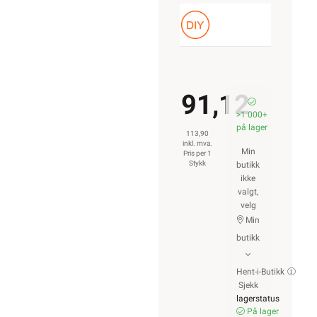
91,12
>1 000+
på lager
113,90
inkl. mva.
Min
Pris per 1
Stykk
butikk
ikke
valgt,
velg
Min
butikk
Hent-i-Butikk
Sjekk
lagerstatus
På lager