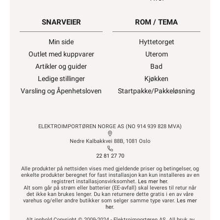
SNARVEIER
ROM / TEMA
Min side
Hyttetorget
Outlet med kuppvarer
Uterom
Artikler og guider
Bad
Ledige stillinger
Kjøkken
Varsling og Åpenhetsloven
Startpakke/Pakkeløsning
ELEKTROIMPORTØREN NORGE AS (NO 914 939 828 MVA)
Nedre Kalbakkvei 88B, 1081 Oslo
22 81 27 70
Alle produkter på nettsiden vises med gjeldende priser og betingelser, og
enkelte produkter beregnet for fast installasjon kan kun installeres av en
registrert installasjonsvirksomhet.
Les mer her
.
Alt som går på strøm eller batterier (EE-avfall) skal leveres til retur når
det ikke kan brukes lenger. Du kan returnere dette gratis i en av våre
varehus og/eller andre butikker som selger samme type varer.
Les mer
her
.
Alt innhold Copyright © 2009-2024 - Elektroimportøren AS. All bruk av