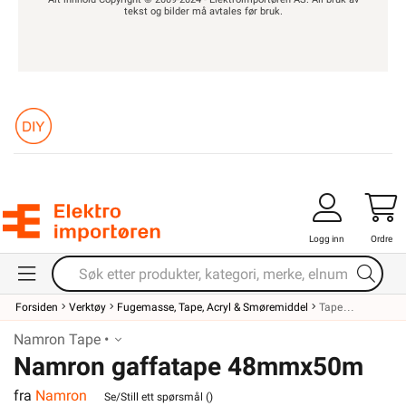
tekst og bilder må avtales før bruk.
Logg inn
Ordre
Forsiden
Verktøy
Fugemasse, Tape, Acryl & Smøremiddel
Tape
Namron Tape •
Namron gaffatape 48mmx50m
fra
Namron
grå Pro
Se/Still ett spørsmål (
)