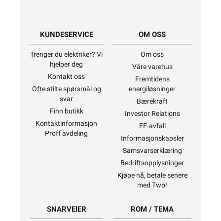
KUNDESERVICE
OM OSS
Trenger du elektriker? Vi
Om oss
hjelper deg
Våre varehus
Kontakt oss
Fremtidens
Ofte stilte spørsmål og
energiløsninger
svar
Bærekraft
Finn butikk
Investor Relations
Kontaktinformasjon
EE-avfall
Proff avdeling
Informasjonskapsler
Samsvarserklæring
Bedriftsopplysninger
Kjøpe nå, betale senere
med Two!
SNARVEIER
ROM / TEMA