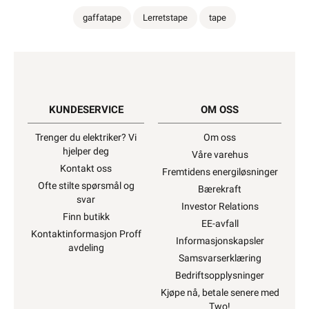
gaffatape
Lerretstape
tape
KUNDESERVICE
OM OSS
Trenger du elektriker? Vi
Om oss
hjelper deg
Våre varehus
Kontakt oss
Fremtidens energiløsninger
Ofte stilte spørsmål og
Bærekraft
svar
Investor Relations
Finn butikk
EE-avfall
Kontaktinformasjon Proff
Informasjonskapsler
avdeling
Samsvarserklæring
Bedriftsopplysninger
Kjøpe nå, betale senere med
Two!