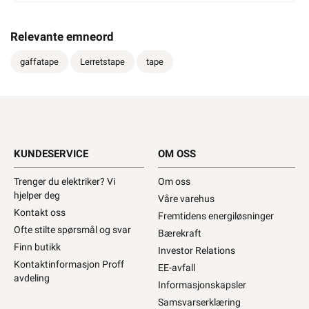
Relevante emneord
gaffatape
Lerretstape
tape
KUNDESERVICE
OM OSS
Trenger du elektriker? Vi
Om oss
hjelper deg
Våre varehus
Kontakt oss
Fremtidens energiløsninger
Ofte stilte spørsmål og svar
Bærekraft
Finn butikk
Investor Relations
Kontaktinformasjon Proff
EE-avfall
avdeling
Informasjonskapsler
Samsvarserklæring