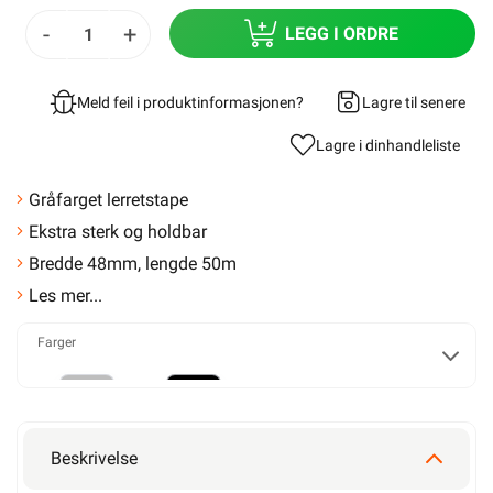
-
+
LEGG I ORDRE
Meld feil i produktinformasjonen?
Lagre til senere
Lagre i din
handleliste
Gråfarget lerretstape
Ekstra sterk og holdbar
Bredde 48mm, lengde 50m
Les mer...
Farger
Grå
Sort
Beskrivelse