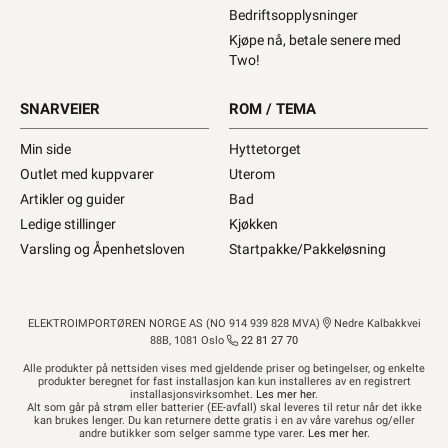
Bedriftsopplysninger
Kjøpe nå, betale senere med
Two!
SNARVEIER
ROM / TEMA
Min side
Hyttetorget
Outlet med kuppvarer
Uterom
Artikler og guider
Bad
Ledige stillinger
Kjøkken
Varsling og Åpenhetsloven
Startpakke/Pakkeløsning
ELEKTROIMPORTØREN NORGE AS (NO 914 939 828 MVA)
Nedre Kalbakkvei
88B, 1081 Oslo
22 81 27 70
Alle produkter på nettsiden vises med gjeldende priser og betingelser, og enkelte
produkter beregnet for fast installasjon kan kun installeres av en registrert
installasjonsvirksomhet.
Les mer her
.
Alt som går på strøm eller batterier (EE-avfall) skal leveres til retur når det ikke
kan brukes lenger. Du kan returnere dette gratis i en av våre varehus og/eller
andre butikker som selger samme type varer.
Les mer her
.