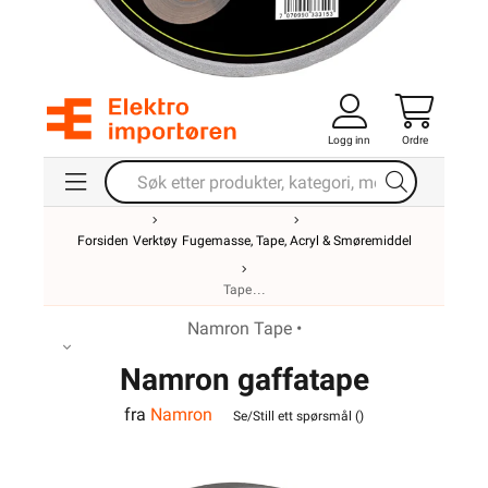
Logg inn
Ordre
Forsiden
Verktøy
Fugemasse, Tape, Acryl & Smøremiddel
Tape
Namron Tape •
Namron gaffatape
fra
Namron
48mmx50m grå Pro
Se/Still ett spørsmål (
)