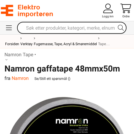
Logg inn
Ordre
Forsiden
Verktøy
Fugemasse, Tape, Acryl & Smøremiddel
Tape
Namron Tape •
Namron gaffatape 48mmx50m
fra
Namron
grå Pro
Se/Still ett spørsmål (
)