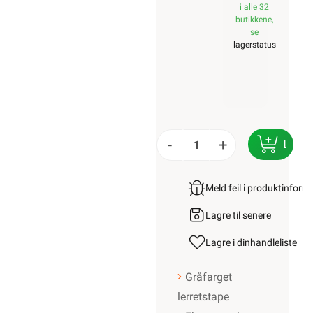
i alle 32
butikkene,
se
lagerstatus
-
+
LEGG 
Meld feil i produktinfor
Lagre til senere
Lagre i din
handleliste
Gråfarget
lerretstape