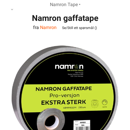
Namron Tape •
Namron gaffatape
fra
Namron
48mmx50m grå Pro
Se/Still ett spørsmål (
)