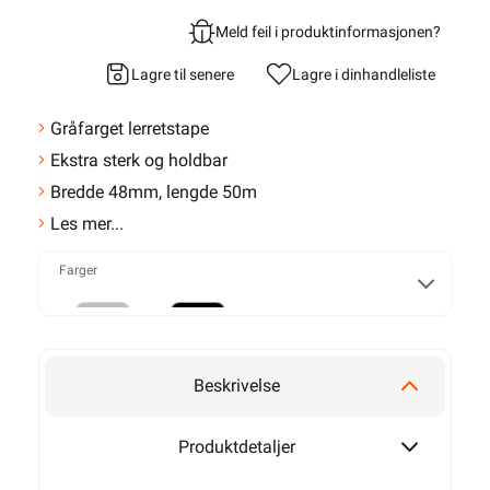
Meld feil i produktinformasjonen?
Lagre til senere
Lagre i din
handleliste
Gråfarget lerretstape
Ekstra sterk og holdbar
Bredde 48mm, lengde 50m
Les mer...
Farger
Grå
Sort
Beskrivelse
Produktdetaljer