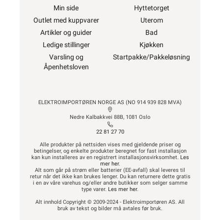
Min side
Hyttetorget
Outlet med kuppvarer
Uterom
Artikler og guider
Bad
Ledige stillinger
Kjøkken
Varsling og
Startpakke/Pakkeløsning
Åpenhetsloven
ELEKTROIMPORTØREN NORGE AS (NO 914 939 828 MVA)
Nedre Kalbakkvei 88B, 1081 Oslo
22 81 27 70
Alle produkter på nettsiden vises med gjeldende priser og
betingelser, og enkelte produkter beregnet for fast installasjon
kan kun installeres av en registrert installasjonsvirksomhet.
Les
mer her
.
Alt som går på strøm eller batterier (EE-avfall) skal leveres til
retur når det ikke kan brukes lenger. Du kan returnere dette gratis
i en av våre varehus og/eller andre butikker som selger samme
type varer.
Les mer her
.
Alt innhold Copyright © 2009-2024 - Elektroimportøren AS. All
bruk av tekst og bilder må avtales før bruk.