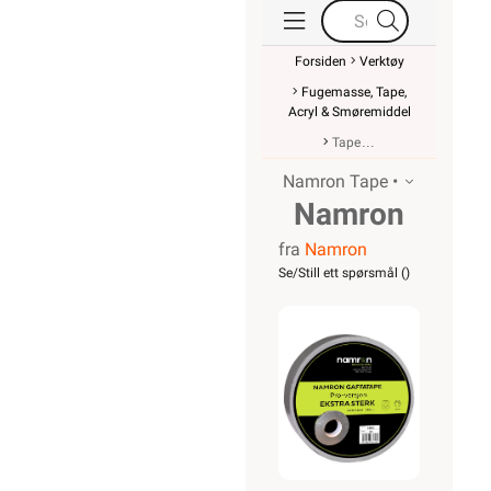
Forsiden
Verktøy
Fugemasse, Tape,
Acryl & Smøremiddel
Tape
Namron Tape •
Namron
fra
Namron
gaffatape
Se/Still ett spørsmål (
)
48mmx50m
grå Pro