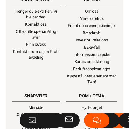
Trenger du elektriker? Vi
Om oss
hjelper deg
Våre varehus
Kontakt oss
Fremtidens energiløsninger
Ofte stilte spørsmål og
Bærekraft
svar
Investor Relations
Finn butikk
EE-avfall
Kontaktinformasjon Proff
Informasjonskapsler
avdeling
Samsvarserklæring
Bedriftsopplysninger
Kjøpe nå, betale senere med
Two!
SNARVEIER
ROM / TEMA
Min side
Hyttetorget
Outlet med kuppvarer
Uterom
Artikler og guider
Bad