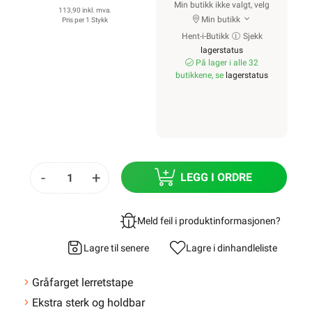
Min butikk ikke valgt, velg
113,90 inkl. mva.
Min butikk
Pris per 1 Stykk
Hent-i-Butikk
Sjekk
lagerstatus
På lager i alle 32
butikkene, se
lagerstatus
-
+
LEGG I ORDRE
Meld feil i produktinformasjonen?
Lagre til senere
Lagre i din
handleliste
Gråfarget lerretstape
Ekstra sterk og holdbar