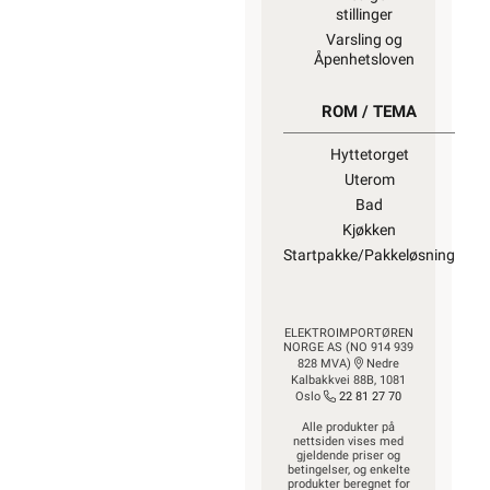
stillinger
Varsling og
Åpenhetsloven
ROM / TEMA
Hyttetorget
Uterom
Bad
Kjøkken
Startpakke/Pakkeløsning
ELEKTROIMPORTØREN
NORGE AS (NO 914 939
828 MVA)
Nedre
Kalbakkvei 88B, 1081
Oslo
22 81 27 70
Alle produkter på
nettsiden vises med
gjeldende priser og
betingelser, og enkelte
produkter beregnet for