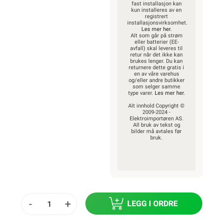
fast installasjon kan
kun installeres av en
registrert
installasjonsvirksomhet.
Les mer her
.
Alt som går på strøm
eller batterier (EE-
avfall) skal leveres til
retur når det ikke kan
brukes lenger. Du kan
returnere dette gratis i
en av våre varehus
og/eller andre butikker
som selger samme
type varer.
Les mer her
.
Alt innhold Copyright ©
2009-2024 -
Elektroimportøren AS.
All bruk av tekst og
bilder må avtales før
bruk.
-
+
LEGG I ORDRE