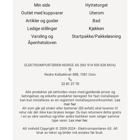
Min side
Hyttetorget
Outlet med kuppvarer
Uterom
Artikler og guider
Bad
Ledige stillinger
Kjøkken
Varsling og
Startpakke/Pakkeløsning
Åpenhetsloven
ELEKTROIMPORTØREN NORGE AS (NO 914 939 828 MVA)
Nedre Kalbakkvei 88B, 1081 Oslo
22 81 27 70
Alle produkter på nettsiden vises med gjeldende priser og
betingelser, og enkelte produkter beregnet for fast installasjon
kan kun installeres av en registrert installasjonsvirksomhet.
Les
mer her
.
Alt som går på strøm eller batterier (EE-avfall) skal leveres til
retur når det ikke kan brukes lenger. Du kan returnere dette gratis
i en av våre varehus og/eller andre butikker som selger samme
type varer.
Les mer her
.
Alt innhold Copyright © 2009-2024 - Elektroimportøren AS. All
bruk av tekst og bilder må avtales før bruk.