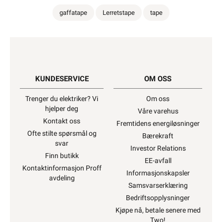
gaffatape
Lerretstape
tape
KUNDESERVICE
OM OSS
Trenger du elektriker? Vi
Om oss
hjelper deg
Våre varehus
Kontakt oss
Fremtidens energiløsninger
Ofte stilte spørsmål og
Bærekraft
svar
Investor Relations
Finn butikk
EE-avfall
Kontaktinformasjon Proff
Informasjonskapsler
avdeling
Samsvarserklæring
Bedriftsopplysninger
Kjøpe nå, betale senere med
Two!