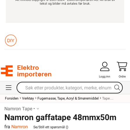
tekst og bilder må avtales før bruk.
Logg inn
Ordre
Forsiden
Verktøy
Fugemasse, Tape, Acryl & Smøremiddel
Tape
Namron Tape •
Namron gaffatape 48mmx50m
fra
Namron
grå Pro
Se/Still ett spørsmål (
)