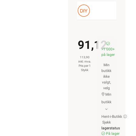
91,12
>1 000+
på lager
113,90
inkl. mva.
Min
Pris per 1
Stykk
butikk
ikke
valgt,
velg
Min
butikk
Hent-i-Butikk
Sjekk
lagerstatus
På lager