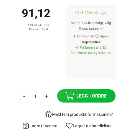
91,12
>1 000+ på lager
Min butikk ikke valgt, velg
113,90 inkl. mva.
Min butikk
Pris per 1 Stykk
Hent-i-Butikk
Sjekk
lagerstatus
På lager i alle 32
butikkene, se
lagerstatus
-
+
LEGG I ORDRE
Meld feil i produktinformasjonen?
Lagre til senere
Lagre i din
handleliste