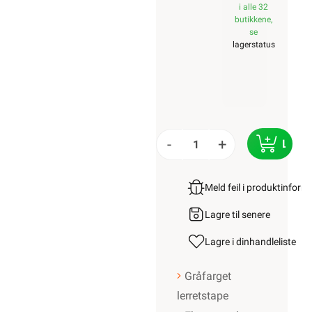
i alle 32
butikkene,
se
lagerstatus
-
+
LEGG 
Meld feil i produktinfor
Lagre til senere
Lagre i din
handleliste
Gråfarget
lerretstape