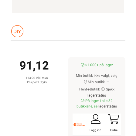
91,12
>1 000+ på lager
Min butikk ikke valgt, velg
113,90 inkl. mva.
Min butikk
Pris per 1 Stykk
Hent-i-Butikk
Sjekk
lagerstatus
På lager i alle 32
butikkene, se
lagerstatus
Logg inn
Ordre