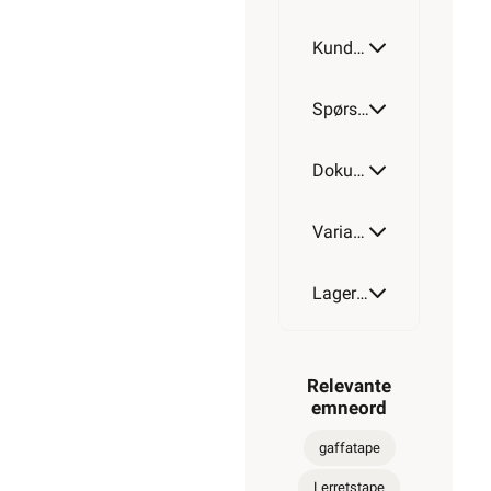
Kundeomtale
Spørsmål og svar
Dokumentasjon
Varianter av artikkel
Lagerstatus
Relevante
emneord
gaffatape
Lerretstape