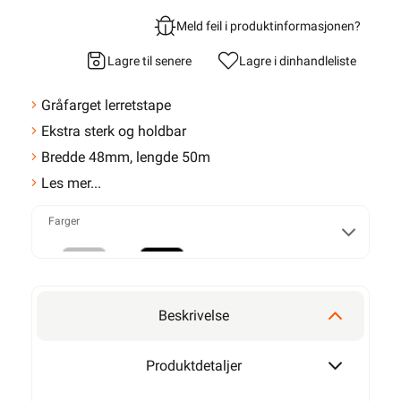
Meld feil i produktinformasjonen?
Lagre til senere
Lagre i din
handleliste
Gråfarget lerretstape
Ekstra sterk og holdbar
Bredde 48mm, lengde 50m
Les mer...
Farger
Grå
Sort
Beskrivelse
Produktdetaljer