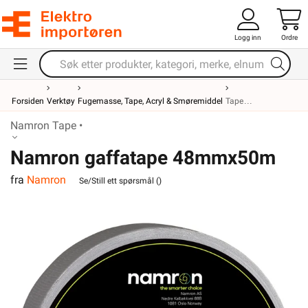
Logg inn
Ordre
Forsiden
Verktøy
Fugemasse, Tape, Acryl & Smøremiddel
Tape
Namron Tape •
Namron gaffatape 48mmx50m
fra
Namron
grå Pro
Se/Still ett spørsmål (
)