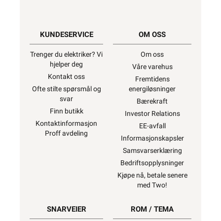
KUNDESERVICE
OM OSS
Trenger du elektriker? Vi
Om oss
hjelper deg
Våre varehus
Kontakt oss
Fremtidens
Ofte stilte spørsmål og
energiløsninger
svar
Bærekraft
Finn butikk
Investor Relations
Kontaktinformasjon
EE-avfall
Proff avdeling
Informasjonskapsler
Samsvarserklæring
Bedriftsopplysninger
Kjøpe nå, betale senere
med Two!
SNARVEIER
ROM / TEMA