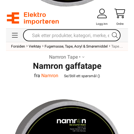
Logg inn
Ordre
Forsiden
Verktøy
Fugemasse, Tape, Acryl & Smøremiddel
Tape
Namron Tape •
Namron gaffatape
fra
Namron
48mmx50m grå Pro
Se/Still ett spørsmål (
)