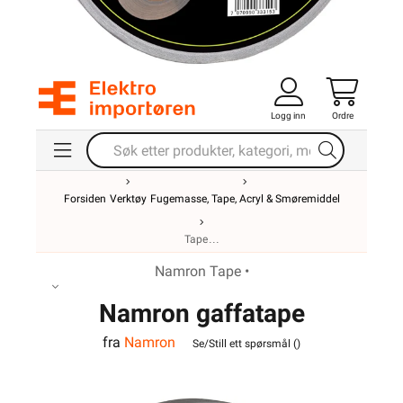
Logg inn
Ordre
Forsiden
Verktøy
Fugemasse, Tape, Acryl & Smøremiddel
Tape
Namron Tape •
Namron gaffatape
fra
Namron
48mmx50m grå Pro
Se/Still ett spørsmål (
)