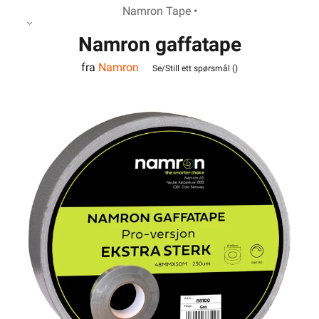
Namron Tape •
Namron gaffatape
fra
Namron
48mmx50m grå Pro
Se/Still ett spørsmål (
)