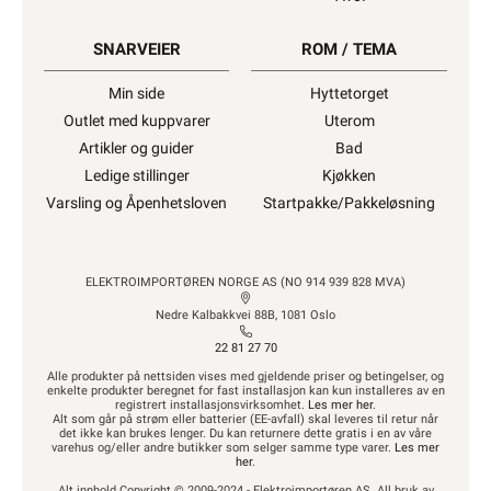
SNARVEIER
ROM / TEMA
Min side
Hyttetorget
Outlet med kuppvarer
Uterom
Artikler og guider
Bad
Ledige stillinger
Kjøkken
Varsling og Åpenhetsloven
Startpakke/Pakkeløsning
ELEKTROIMPORTØREN NORGE AS (NO 914 939 828 MVA)
Nedre Kalbakkvei 88B, 1081 Oslo
22 81 27 70
Alle produkter på nettsiden vises med gjeldende priser og betingelser, og
enkelte produkter beregnet for fast installasjon kan kun installeres av en
registrert installasjonsvirksomhet.
Les mer her
.
Alt som går på strøm eller batterier (EE-avfall) skal leveres til retur når
det ikke kan brukes lenger. Du kan returnere dette gratis i en av våre
varehus og/eller andre butikker som selger samme type varer.
Les mer
her
.
Alt innhold Copyright © 2009-2024 - Elektroimportøren AS. All bruk av