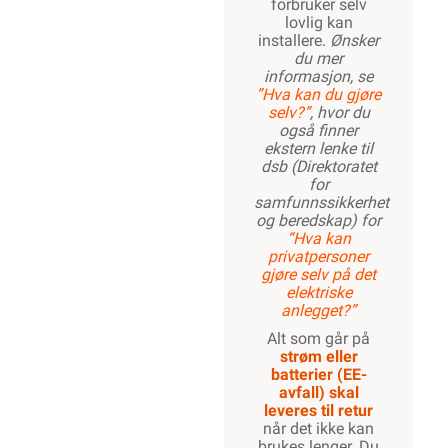
forbruker selv
lovlig kan
installere.
Ønsker
du mer
informasjon, se
”Hva kan du gjøre
selv?”
, hvor du
også finner
ekstern lenke til
dsb (Direktoratet
for
samfunnssikkerhet
og beredskap) for
“Hva kan
privatpersoner
gjøre selv på det
elektriske
anlegget?”
Alt som går på
strøm eller
batterier (EE-
avfall) skal
leveres til retur
når det ikke kan
brukes lenger. Du