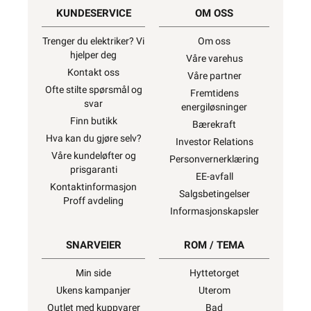
KUNDESERVICE
OM OSS
Trenger du elektriker? Vi
Om oss
hjelper deg
Våre varehus
Kontakt oss
Våre partner
Ofte stilte spørsmål og
Fremtidens
svar
energiløsninger
Finn butikk
Bærekraft
Hva kan du gjøre selv?
Investor Relations
Våre kundeløfter og
Personvernerklæring
prisgaranti
EE-avfall
Kontaktinformasjon
Salgsbetingelser
Proff avdeling
Informasjonskapsler
SNARVEIER
ROM / TEMA
Min side
Hyttetorget
Ukens kampanjer
Uterom
Outlet med kuppvarer
Bad