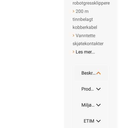
robotgressklippere
200 m
tinnbelagt
kobberkabel
Vanntette
skjøtekontakter
Les mer...
Beskrivelse
Produktdetaljer
Miljøparametere
ETIM