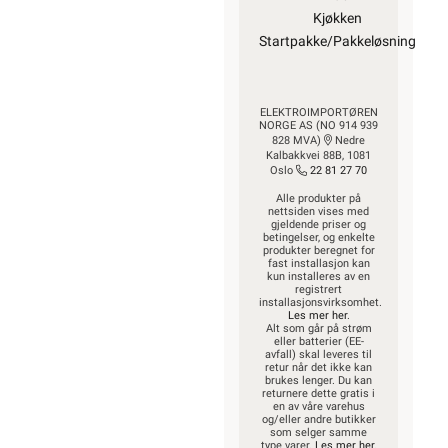
Kjøkken
Startpakke/Pakkeløsning
ELEKTROIMPORTØREN
NORGE AS (NO 914 939
828 MVA)
Nedre
Kalbakkvei 88B, 1081
Oslo
22 81 27 70
Alle produkter på
nettsiden vises med
gjeldende priser og
betingelser, og enkelte
produkter beregnet for
fast installasjon kan
kun installeres av en
registrert
installasjonsvirksomhet.
Les mer her
.
Alt som går på strøm
eller batterier (EE-
avfall) skal leveres til
retur når det ikke kan
brukes lenger. Du kan
returnere dette gratis i
en av våre varehus
og/eller andre butikker
som selger samme
type varer.
Les mer her
.