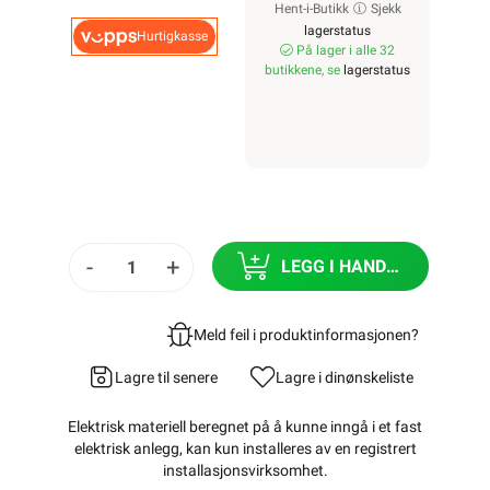
Hent-i-Butikk
Sjekk
lagerstatus
Hurtigkasse
På lager i alle 32
butikkene, se
lagerstatus
-
+
LEGG I HANDLEKURV
Meld feil i produktinformasjonen?
Lagre til senere
Lagre i din
ønskeliste
Elektrisk materiell beregnet på å kunne inngå i et fast
elektrisk anlegg, kan kun installeres av en registrert
installasjonsvirksomhet
.