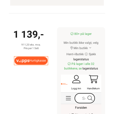
1 139,-
80+ på lager
Min butikk ikke valgt, velg
911,20 eks. mva.
Min butikk
Pris per 1 Sett
Hent-i-Butikk
Sjekk
lagerstatus
Hurtigkasse
På lager i alle 32
butikkene, se
lagerstatus
Logg inn
Handlekurv
Forsiden