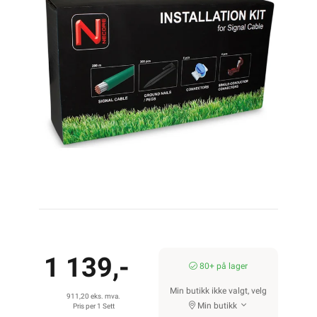
1 139,-
80+ på lager
Min butikk ikke valgt, velg
911,20 eks. mva.
Min butikk
Pris per 1 Sett