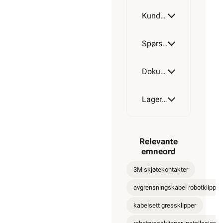
Kundeomtale
Spørsmål og svar
Dokumentasjon
Lagerstatus
Relevante
emneord
3M skjøtekontakter
avgrensningskabel robotklipper
kabelsett gressklipper