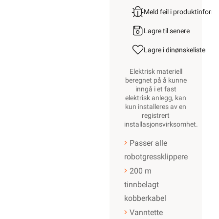
Meld feil i produktinfor
Lagre til senere
Lagre i din
ønskeliste
Elektrisk materiell
beregnet på å kunne
inngå i et fast
elektrisk anlegg, kan
kun installeres av en
registrert
installasjonsvirksomhet
.
Passer alle
robotgressklippere
200 m
tinnbelagt
kobberkabel
Vanntette