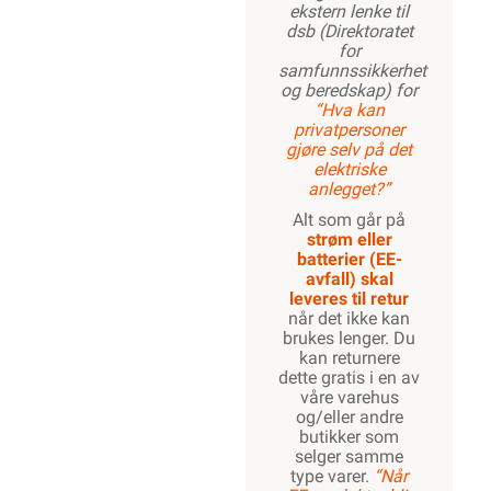
ekstern lenke til
dsb (Direktoratet
for
samfunnssikkerhet
og beredskap) for
“Hva kan
privatpersoner
gjøre selv på det
elektriske
anlegget?”
Alt som går på
strøm eller
batterier (EE-
avfall) skal
leveres til retur
når det ikke kan
brukes lenger. Du
kan returnere
dette gratis i en av
våre varehus
og/eller andre
butikker som
selger samme
type varer.
“Når