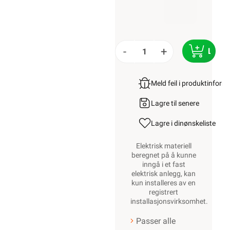
-
+
LEGG
Meld feil i produktinfor
Lagre til senere
Lagre i din
ønskeliste
Elektrisk materiell
beregnet på å kunne
inngå i et fast
elektrisk anlegg, kan
kun installeres av en
registrert
installasjonsvirksomhet
.
Passer alle