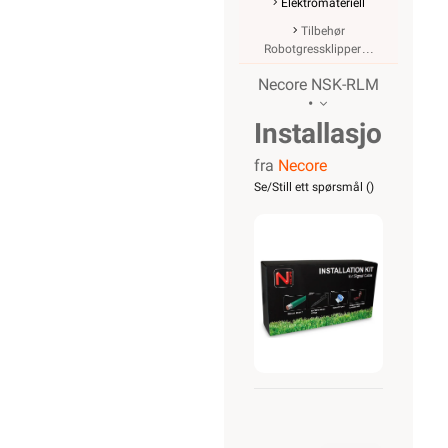
Elektromateriell
Tilbehør
Robotgressklipper
Necore NSK-RLM
•
Installasjonsset
fra
Necore
for
Se/Still ett spørsmål (
)
robotgressklip