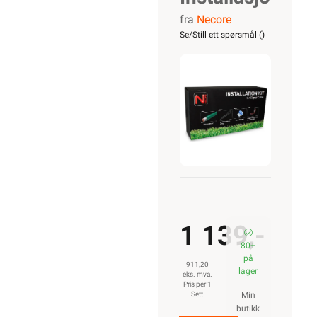
fra
Necore
for
Se/Still ett spørsmål (
)
robotgressklip
1 139,-
80+
på
911,20
lager
eks. mva.
Pris per 1
Sett
Min
butikk