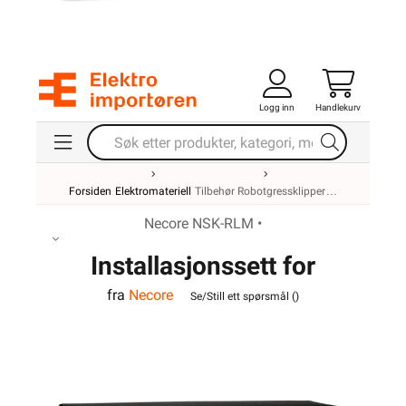
Logg inn
Handlekurv
Forsiden
Elektromateriell
Tilbehør Robotgressklipper
Necore NSK-RLM •
Installasjonssett for
fra
Necore
robotgressklippere
Se/Still ett spørsmål (
)