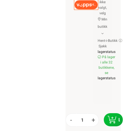
ikke
Hurtigkasse
valgt,
velg
Min
butikk
Hent-i-Butikk
Sjekk
lagerstatus
På lager
i alle 32
butikkene,
se
lagerstatus
-
+
LEGG