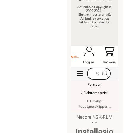
Alt innhold Copyright ©
2009-2024 -
Elektroimportøren AS.
All bruk av tekst og
bilder må avtales før
bruk.
Logg inn
Handlekurv
Forsiden
Elektromateriell
Tilbehør
Robotgressklipper
Necore NSK-RLM
•
Installasjonsset