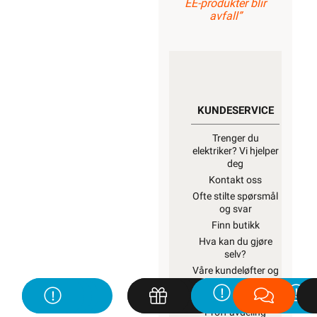
EE-produkter blir
avfall”
KUNDESERVICE
Trenger du
elektriker? Vi hjelper
deg
Kontakt oss
Ofte stilte spørsmål
og svar
Finn butikk
Hva kan du gjøre
selv?
Våre kundeløfter og
prisgaranti
Kontaktinformasjon
Proff avdeling