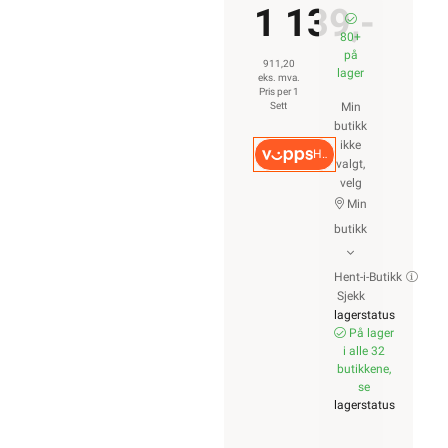
1 139,-
80+
på
911,20
lager
eks. mva.
Pris per 1
Sett
Min
butikk
ikke
Hurtigkasse
valgt,
velg
Min
butikk
Hent-i-Butikk
Sjekk
lagerstatus
På lager
i alle 32
butikkene,
se
lagerstatus