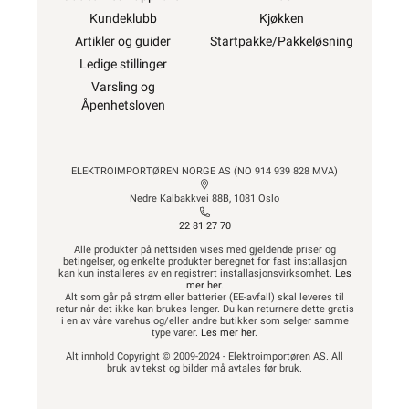
Kundeklubb
Kjøkken
Artikler og guider
Startpakke/Pakkeløsning
Ledige stillinger
Varsling og
Åpenhetsloven
ELEKTROIMPORTØREN NORGE AS (NO 914 939 828 MVA)
Nedre Kalbakkvei 88B, 1081 Oslo
22 81 27 70
Alle produkter på nettsiden vises med gjeldende priser og
betingelser, og enkelte produkter beregnet for fast installasjon
kan kun installeres av en registrert installasjonsvirksomhet.
Les
mer her
.
Alt som går på strøm eller batterier (EE-avfall) skal leveres til
retur når det ikke kan brukes lenger. Du kan returnere dette gratis
i en av våre varehus og/eller andre butikker som selger samme
type varer.
Les mer her
.
Alt innhold Copyright © 2009-2024 - Elektroimportøren AS. All
bruk av tekst og bilder må avtales før bruk.