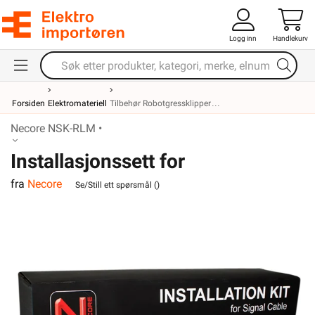
Logg inn
Handlekurv
Forsiden
Elektromateriell
Tilbehør Robotgressklipper
Necore NSK-RLM •
Installasjonssett for
fra
Necore
robotgressklippere
Se/Still ett spørsmål (
)