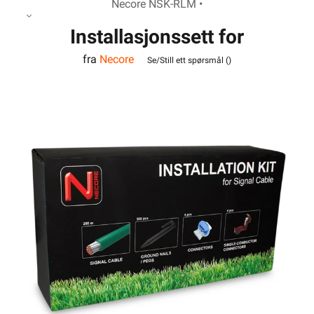
Necore NSK-RLM •
Installasjonssett for
fra
Necore
robotgressklippere
Se/Still ett spørsmål (
)