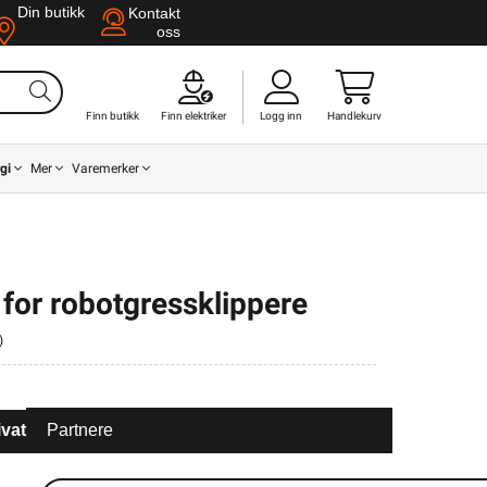
Din butikk
Kontakt
oss
Finn butikk
Finn elektriker
Logg inn
Handlekurv
gi
Mer
Varemerker
t for robotgressklippere
)
ivat
Partnere