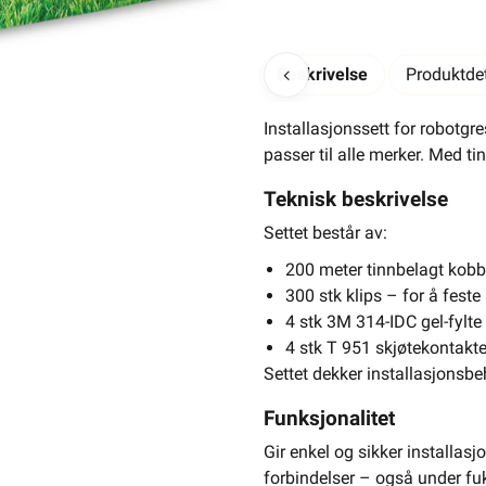
Beskrivelse
Produktdet
Installasjonssett for robotgre
passer til alle merker. Med t
-
+
Teknisk beskrivelse
Settet består av:
200 meter tinnbelagt kobbe
300 stk klips – for å fest
4 stk 3M 314-IDC gel-fylte
Elektrisk materiell beregnet på
av en
4 stk T 951 skjøtekontakte
Settet dekker installasjonsbe
Passer alle robotgresskli
Funksjonalitet
200 m tinnbelagt kobber
Vanntette skjøtekontakte
Gir enkel og sikker installa
forbindelser – også under fuk
Les mer...