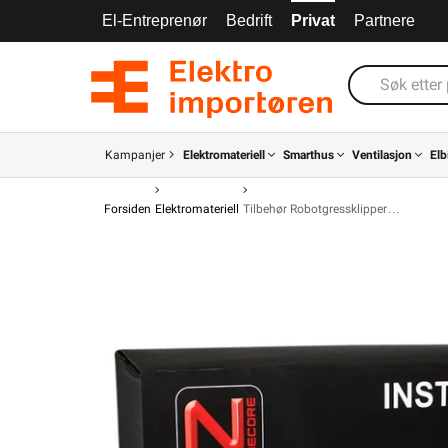
El-Entreprenør
Bedrift
Privat
Partnere
Kampanjer
Elektromateriell
Smarthus
Ventilasjon
Elb
Forsiden
Elektromateriell
Tilbehør Robotgressklipper