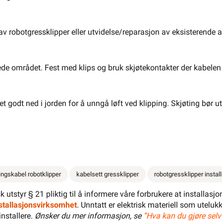
svar
Dokumentasjon
Lagerstatus
av robotgressklipper eller utvidelse/reparasjon av eksisterende
abelen til din robotklipper. Settet er universelt og
får du en trygg og holdbar løsning.
de området. Fest med klips og bruk skjøtekontakter der kabelen 
ket godt ned i jorden for å unngå løft ved klipping. Skjøting bør u
ngskabel robotklipper
kabelsett gressklipper
robotgressklipper instal
isk utstyr § 21 pliktig til å informere våre forbrukere at installas
klips, mens skjøtekontaktene sikrer holdbare
installasjonsvirksomhet
. Unntatt er elektrisk materiell som utelukk
installere.
Ønsker du mer informasjon, se
”Hva kan du gjøre selv