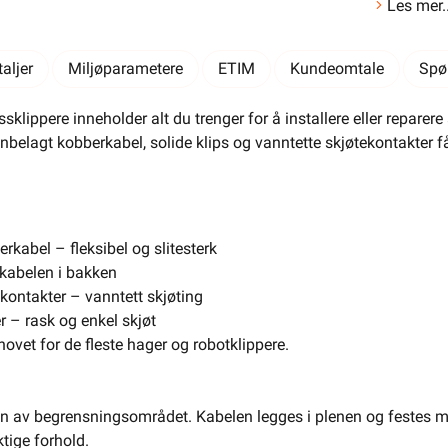
Les mer..
aljer
Miljøparametere
ETIM
Kundeomtale
Spø
ssklippere inneholder alt du trenger for å installere eller reparere
innbelagt kobberkabel, solide klips og vanntette skjøtekontakter f
LEGG I HANDLEKURV
Meld feil i produktinformasjonen?
Lagre til senere
rkabel – fleksibel og slitesterk
Lagre i din
ønskeliste
e kabelen i bakken
 kontakter – vanntett skjøting
 å kunne inngå i et fast elektrisk anlegg, kan kun installeres
 registrert installasjonsvirksomhet
.
r – rask og enkel skjøt
hovet for de fleste hager og robotklippere.
ppere
kabel
r
sjon av begrensningsområdet. Kabelen legges i plenen og festes 
tige forhold.