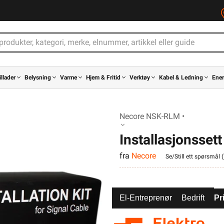
illader
Belysning
Varme
Hjem & Fritid
Verktøy
Kabel & Ledning
Ener
Necore NSK-RLM •
Installasjonsset
fra
Necore
Se/Still ett spørsmål (
El-Entreprenør
Bedrift
Pr