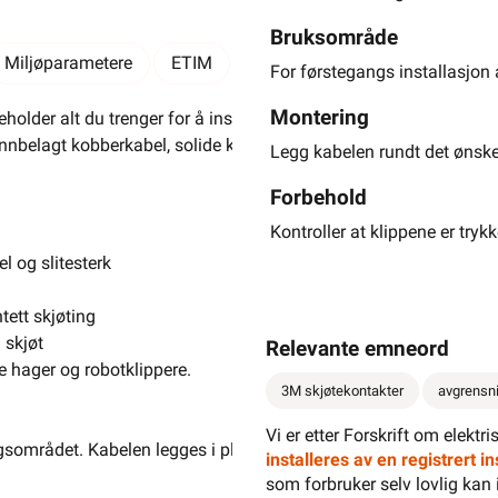
Bruksområde
Miljøparametere
ETIM
Kundeomtale
Spørsmål og 
For førstegangs installasjon 
Montering
holder alt du trenger for å installere eller reparere avgrensningsk
tinnbelagt kobberkabel, solide klips og vanntette skjøtekontakter 
Legg kabelen rundt det ønske
Forbehold
Kontroller at klippene er tryk
l og slitesterk
tett skjøting
 skjøt
Relevante emneord
te hager og robotklippere.
3M skjøtekontakter
avgrensni
Vi er etter Forskrift om elektr
ingsområdet. Kabelen legges i plenen og festes med medfølgende 
installeres av en registrert 
som forbruker selv lovlig kan 