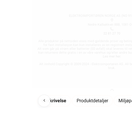
ELEKTROIMPORTØREN NORGE AS (NO 914
Nedre Kalbakkvei 88B, 1081 O
22 81 27 70
Alle produkter på nettsiden vises med gjeldende priser og betin
for fast installasjon kan kun installeres av en registrert in
Alt som går på strøm eller batterier (EE-avfall) skal leveres til r
kan returnere dette gratis i en av våre varehus og/eller andre 
Les mer her
.
Alt innhold Copyright © 2009-2024 - Elektroimportøren AS. All b
bruk.
Beskrivelse
Produktdetaljer
Miljø