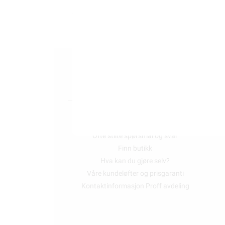
Alt som går på
strøm eller batterier (EE-avf
an
KUNDESERVICE
Trenger du elektriker? Vi hjelper deg
Kontakt oss
Ofte stilte spørsmål og svar
Finn butikk
Hva kan du gjøre selv?
Våre kundeløfter og prisgaranti
Kontaktinformasjon Proff avdeling