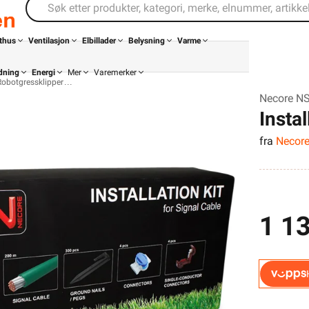
thus
Ventilasjon
Elbillader
Belysning
Varme
dning
Energi
Mer
Varemerker
Robotgressklipper
Necore N
Insta
fra
Necor
1 13
Din butikk
Kontakt
oss