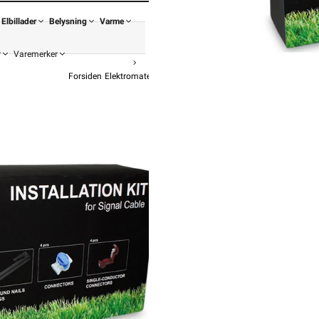
Elbillader
Belysning
Varme
r
Varemerker
Forsiden
Elektromateriell
Tilbehør Robotgressklipper
Installasjons
fr
1 139,-
911,2
Pris
Hurtigkass