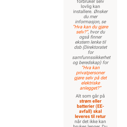
forbruker selv
lovlig kan
installere.
Ønsker
du mer
informasjon, se
”Hva kan du gjøre
selv?”
, hvor du
også finner
ekstern lenke til
dsb (Direktoratet
for
samfunnssikkerhet
og beredskap) for
“Hva kan
privatpersoner
gjøre selv på det
elektriske
anlegget?”
Alt som går på
strøm eller
batterier (EE-
avfall) skal
leveres til retur
når det ikke kan
brukes lenger. Du