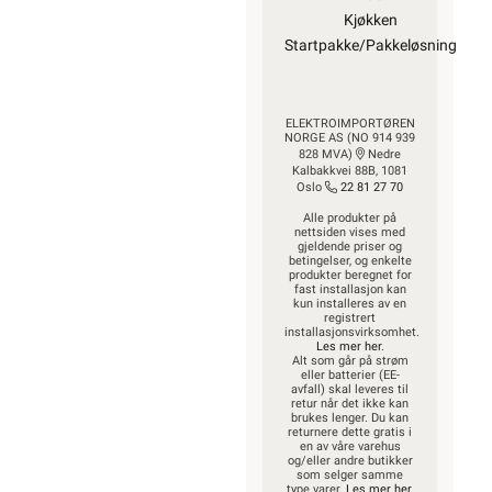
Kjøkken
Startpakke/Pakkeløsning
ELEKTROIMPORTØREN
NORGE AS (NO 914 939
828 MVA)
Nedre
Kalbakkvei 88B, 1081
Oslo
22 81 27 70
Alle produkter på
nettsiden vises med
gjeldende priser og
betingelser, og enkelte
produkter beregnet for
fast installasjon kan
kun installeres av en
registrert
installasjonsvirksomhet.
Les mer her
.
Alt som går på strøm
eller batterier (EE-
avfall) skal leveres til
retur når det ikke kan
brukes lenger. Du kan
returnere dette gratis i
en av våre varehus
og/eller andre butikker
som selger samme
type varer.
Les mer her
.