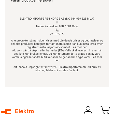
Varsling og Åpenhetsloven
ELEKTROIMPORTØREN NORGE AS (NO 914 939 828 MVA)
Nedre Kalbakkvei 88B, 1081 Oslo
22 81 27 70
Alle produkter på nettsiden vises med gjeldende priser og betingelser, og
enkelte produkter beregnet for fast installasjon kan kun installeres av en
registrert installasjonsvirksomhet.
Les mer her
.
Alt som går på strøm eller batterier (EE-avfall) skal leveres til retur når
det ikke kan brukes lenger. Du kan returnere dette gratis i en av våre
varehus og/eller andre butikker som selger samme type varer.
Les mer
her
.
Alt innhold Copyright © 2009-2024 - Elektroimportøren AS. All bruk av
tekst og bilder må avtales før bruk.