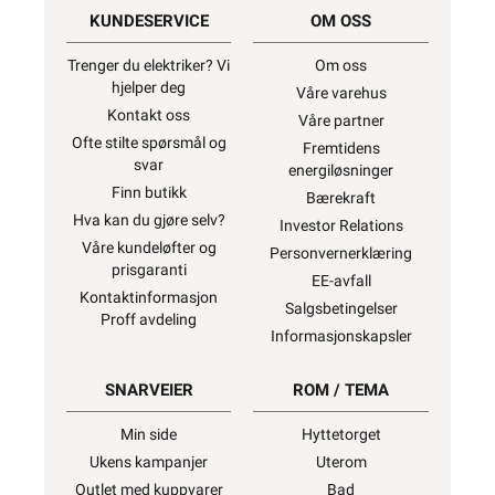
KUNDESERVICE
OM OSS
Trenger du elektriker? Vi
Om oss
hjelper deg
Våre varehus
Kontakt oss
Våre partner
Ofte stilte spørsmål og
Fremtidens
svar
energiløsninger
Finn butikk
Bærekraft
Hva kan du gjøre selv?
Investor Relations
Våre kundeløfter og
Personvernerklæring
prisgaranti
EE-avfall
Kontaktinformasjon
Salgsbetingelser
Proff avdeling
Informasjonskapsler
SNARVEIER
ROM / TEMA
Min side
Hyttetorget
Ukens kampanjer
Uterom
Outlet med kuppvarer
Bad