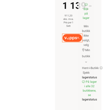
1 139,-
80+
på
911,20
lager
eks. mva.
Pris per 1
Sett
Min
butikk
ikke
Hurtigkasse
valgt,
velg
Min
butikk
Hent-i-Butikk
Sjekk
lagerstatus
På lager
i alle 32
butikkene,
se
lagerstatus