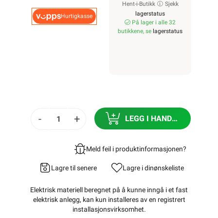
Hent-i-Butikk
Sjekk
lagerstatus
Hurtigkasse
På lager i alle 32
butikkene, se
lagerstatus
-
+
LEGG I HANDLEKURV
Meld feil i produktinformasjonen?
Lagre til senere
Lagre i din
ønskeliste
Elektrisk materiell beregnet på å kunne inngå i et fast
elektrisk anlegg, kan kun installeres av en registrert
installasjonsvirksomhet
.