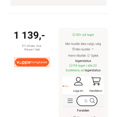
1 139,-
80+ på lager
Min butikk ikke valgt, velg
911,20 eks. mva.
Min butikk
Pris per 1 Sett
Hent-i-Butikk
Sjekk
lagerstatus
Hurtigkasse
På lager i alle 32
butikkene, se
lagerstatus
Logg inn
Handlekurv
Forsiden