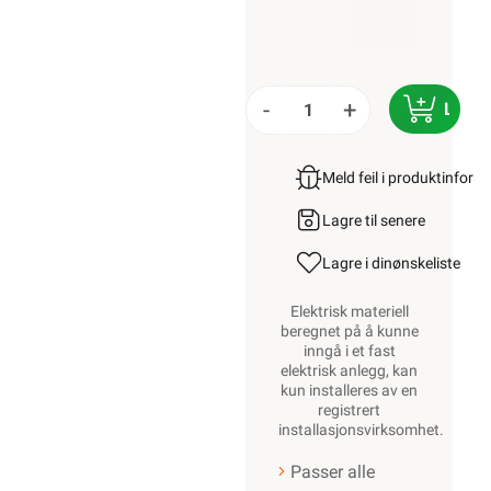
-
+
LEGG
Meld feil i produktinfor
Lagre til senere
Lagre i din
ønskeliste
Elektrisk materiell
beregnet på å kunne
inngå i et fast
elektrisk anlegg, kan
kun installeres av en
registrert
installasjonsvirksomhet
.
Passer alle