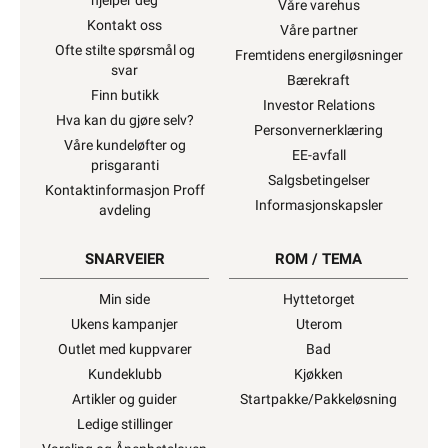
hjelper deg
Våre varehus
Kontakt oss
Våre partner
Ofte stilte spørsmål og
Fremtidens energiløsninger
svar
Bærekraft
Finn butikk
Investor Relations
Hva kan du gjøre selv?
Personvernerklæring
Våre kundeløfter og
EE-avfall
prisgaranti
Salgsbetingelser
Kontaktinformasjon Proff
Informasjonskapsler
avdeling
SNARVEIER
ROM / TEMA
Min side
Hyttetorget
Ukens kampanjer
Uterom
Outlet med kuppvarer
Bad
Kundeklubb
Kjøkken
Artikler og guider
Startpakke/Pakkeløsning
Ledige stillinger