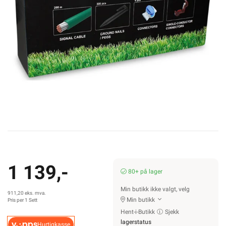
1 139,-
80+ på lager
Min butikk ikke valgt, velg
911,20 eks. mva.
Min butikk
Pris per 1 Sett
Hent-i-Butikk
Sjekk
lagerstatus
Hurtigkasse