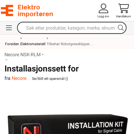
Logg inn
Handlekurv
Forsiden
Elektromateriell
Tilbehør Robotgressklipper
Necore NSK-RLM •
Installasjonssett for
fra
Necore
robotgressklippere
Se/Still ett spørsmål (
)