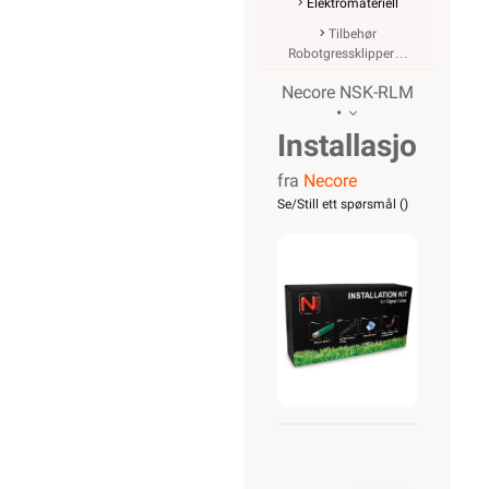
Elektromateriell
Tilbehør
Robotgressklipper
Necore NSK-RLM
•
Installasjonsset
fra
Necore
for
Se/Still ett spørsmål (
)
robotgressklip