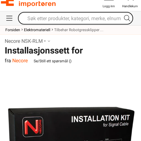
Logg inn
Handlekurv
Forsiden
Elektromateriell
Tilbehør Robotgressklipper
Necore NSK-RLM •
Installasjonssett for
fra
Necore
robotgressklippere
Se/Still ett spørsmål (
)