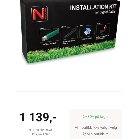
1 139,-
80+ på lager
Min butikk ikke valgt, velg
911,20 eks. mva.
Min butikk
Pris per 1 Sett