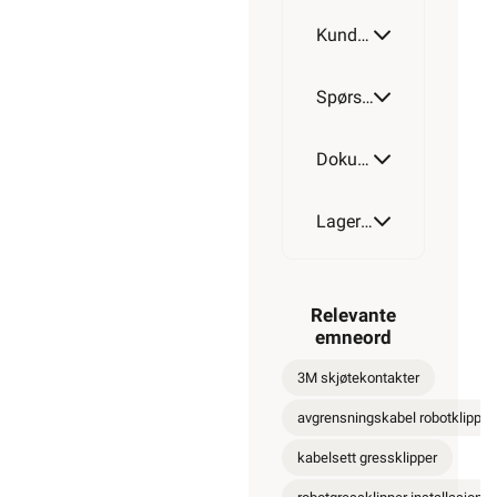
Kundeomtale
Spørsmål og svar
Dokumentasjon
Lagerstatus
Relevante
emneord
3M skjøtekontakter
avgrensningskabel robotklipper
kabelsett gressklipper