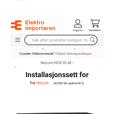
Logg inn
Handlekurv
Forsiden
Elektromateriell
Tilbehør Robotgressklipper
Necore NSK-RLM •
Installasjonssett for
fra
Necore
robotgressklippere
Se/Still ett spørsmål (
)