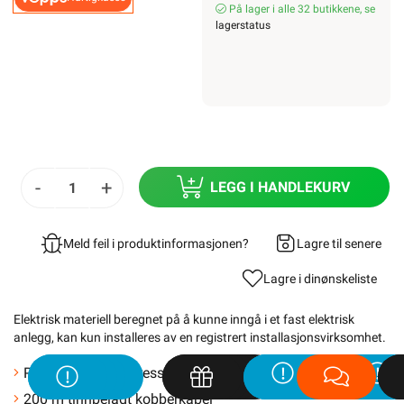
På lager i alle 32 butikkene, se
lagerstatus
-
+
LEGG I HANDLEKURV
Meld feil i produktinformasjonen?
Lagre til senere
Lagre i din
ønskeliste
Elektrisk materiell beregnet på å kunne inngå i et fast elektrisk
anlegg, kan kun installeres av en registrert installasjonsvirksomhet
.
Passer alle robotgressklippere
200 m tinnbelagt kobberkabel