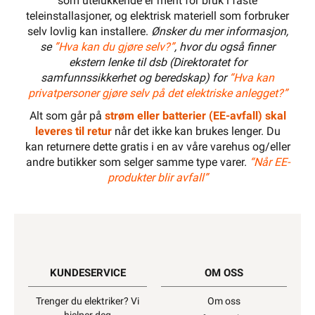
som utelukkende er ment for bruk i faste
teleinstallasjoner, og elektrisk materiell som forbruker
selv lovlig kan installere.
Ønsker du mer informasjon,
se
”Hva kan du gjøre selv?”
, hvor du også finner
ekstern lenke til dsb (Direktoratet for
samfunnssikkerhet og beredskap) for
“Hva kan
privatpersoner gjøre selv på det elektriske anlegget?”
Alt som går på
strøm eller batterier (EE-avfall) skal
leveres til retur
når det ikke kan brukes lenger. Du
kan returnere dette gratis i en av våre varehus og/eller
andre butikker som selger samme type varer.
“Når EE-
produkter blir avfall”
KUNDESERVICE
OM OSS
Trenger du elektriker? Vi
Om oss