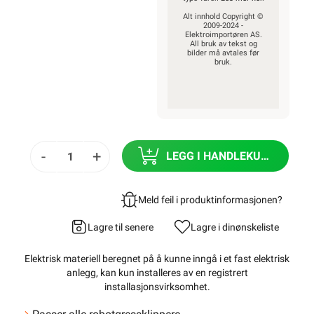
Alt innhold Copyright ©
2009-2024 -
Elektroimportøren AS.
All bruk av tekst og
bilder må avtales før
bruk.
-
+
LEGG I HANDLEKURV
Meld feil i produktinformasjonen?
Lagre til senere
Lagre i din
ønskeliste
Elektrisk materiell beregnet på å kunne inngå i et fast elektrisk
anlegg, kan kun installeres av en registrert
installasjonsvirksomhet
.