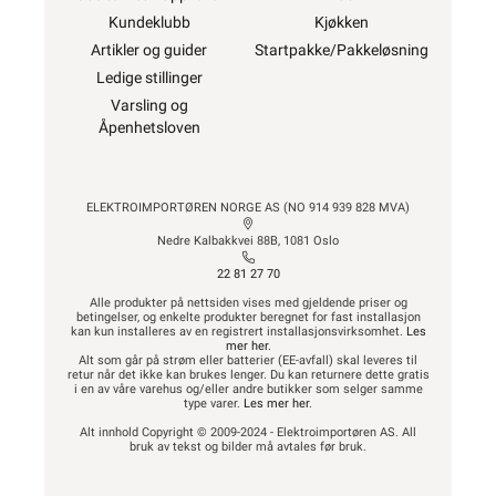
Kundeklubb
Kjøkken
Artikler og guider
Startpakke/Pakkeløsning
Ledige stillinger
Varsling og
Åpenhetsloven
ELEKTROIMPORTØREN NORGE AS (NO 914 939 828 MVA)
Nedre Kalbakkvei 88B, 1081 Oslo
22 81 27 70
Alle produkter på nettsiden vises med gjeldende priser og
betingelser, og enkelte produkter beregnet for fast installasjon
kan kun installeres av en registrert installasjonsvirksomhet.
Les
mer her
.
Alt som går på strøm eller batterier (EE-avfall) skal leveres til
retur når det ikke kan brukes lenger. Du kan returnere dette gratis
i en av våre varehus og/eller andre butikker som selger samme
type varer.
Les mer her
.
Alt innhold Copyright © 2009-2024 - Elektroimportøren AS. All
bruk av tekst og bilder må avtales før bruk.