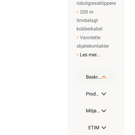
robotgressklippere
200 m
tinnbelagt
kobberkabel
Vanntette
skjøtekontakter
Les mer...
Beskrivelse
Produktdetaljer
Miljøparametere
ETIM