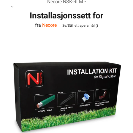
Necore NSK-RLM •
Installasjonssett for
fra
Necore
robotgressklippere
Se/Still ett spørsmål (
)