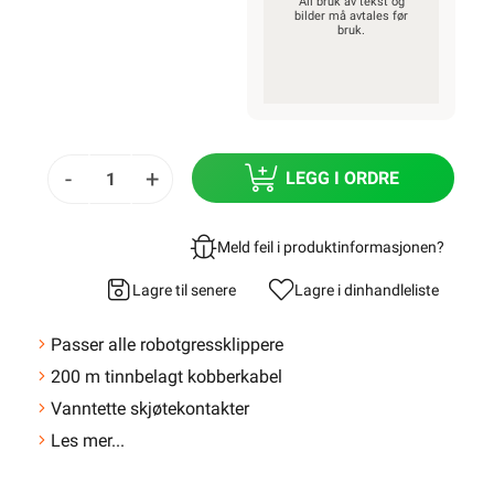
All bruk av tekst og
bilder må avtales før
bruk.
-
+
LEGG I ORDRE
Meld feil i produktinformasjonen?
Lagre til senere
Lagre i din
handleliste
Passer alle robotgressklippere
200 m tinnbelagt kobberkabel
Vanntette skjøtekontakter
Les mer...