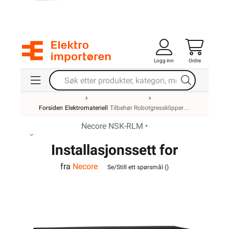
Logg inn
Ordre
Forsiden
Elektromateriell
Tilbehør Robotgressklipper
Necore NSK-RLM •
Installasjonssett for
fra
Necore
robotgressklippere
Se/Still ett spørsmål (
)