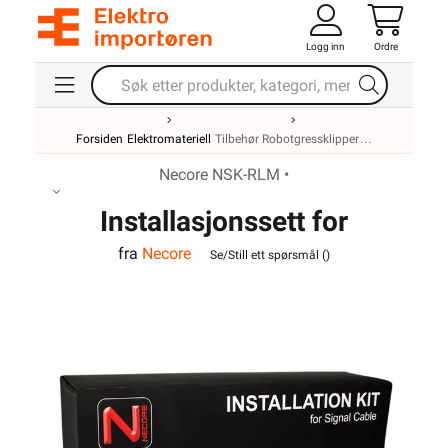
Logg inn
Ordre
Forsiden
Elektromateriell
Tilbehør Robotgressklipper
Necore NSK-RLM •
Installasjonssett for
fra
Necore
robotgressklippere
Se/Still ett spørsmål (
)