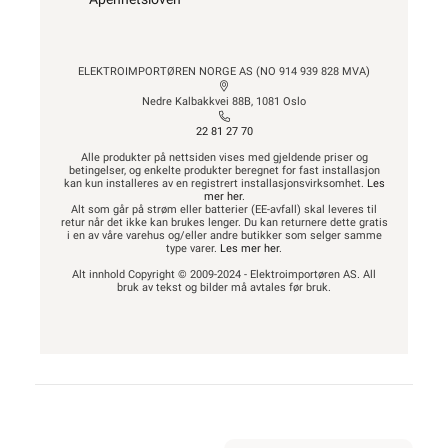
ELEKTROIMPORTØREN NORGE AS (NO 914 939 828 MVA)
Nedre Kalbakkvei 88B, 1081 Oslo
22 81 27 70
Alle produkter på nettsiden vises med gjeldende priser og
betingelser, og enkelte produkter beregnet for fast installasjon
kan kun installeres av en registrert installasjonsvirksomhet.
Les
mer her
.
Alt som går på strøm eller batterier (EE-avfall) skal leveres til
retur når det ikke kan brukes lenger. Du kan returnere dette gratis
i en av våre varehus og/eller andre butikker som selger samme
type varer.
Les mer her
.
Alt innhold Copyright © 2009-2024 - Elektroimportøren AS. All
bruk av tekst og bilder må avtales før bruk.