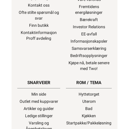
Kontakt oss
Fremtidens
Ofte stilte spørsmål og
energiløsninger
svar
Bærekraft
Finn butikk
Investor Relations
Kontaktinformasjon
EE-avfall
Proff avdeling
Informasjonskapsler
Samsvarserklæring
Bedriftsopplysninger
Kjøpe nå, betale senere
med Two!
SNARVEIER
ROM / TEMA
Min side
Hyttetorget
Outlet med kuppvarer
Uterom
Artikler og guider
Bad
Ledige stillinger
Kjøkken
Varsling og
Startpakke/Pakkeløsning
Åpenhetsloven