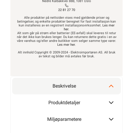
Nedre Kalbakkvei 88B, 1081 Oslo
22 81 27 70
Alle produkter på nettsiden vises med gjeldende priser og
betingelser, og enkelte produkter beregnet for fast installasjon kan
kun installeres av en registrert installasjonsvirksomhet.
Les mer
her
.
Alt som går på strøm eller batterier (EE-avfall) skal leveres til retur
når det ikke kan brukes lenger. Du kan returnere dette gratis i en av
våre varehus og/eller andre butikker som selger samme type varer.
Les mer her
.
Alt innhold Copyright © 2009-2024 - Elektroimportøren AS. All bruk
av tekst og bilder må avtales før bruk.
Beskrivelse
Produktdetaljer
Miljøparametere