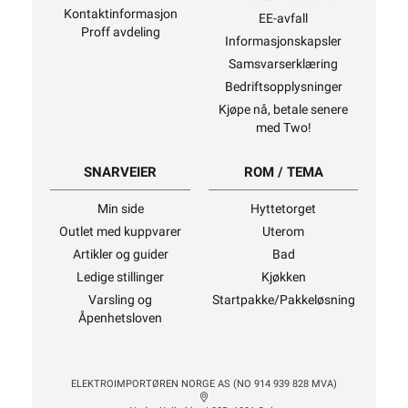
Kontaktinformasjon
EE-avfall
Proff avdeling
Informasjonskapsler
Samsvarserklæring
Bedriftsopplysninger
Kjøpe nå, betale senere
med Two!
SNARVEIER
ROM / TEMA
Min side
Hyttetorget
Outlet med kuppvarer
Uterom
Artikler og guider
Bad
Ledige stillinger
Kjøkken
Varsling og
Startpakke/Pakkeløsning
Åpenhetsloven
ELEKTROIMPORTØREN NORGE AS (NO 914 939 828 MVA)