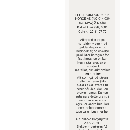
ELEKTROIMPORTØREN
NORGE AS (NO 914 939
828 MVA)
Nedre
Kalbakkvei 88B, 1081
Oslo
22 81 27 70
Alle produkter på
nettsiden vises med
gjeldende priser og
betingelser, og enkelte
produkter beregnet for
fast installasjon kan
kun installeres av en
registrert
installasjonsvirksomhet.
Les mer her
.
Alt som går på strøm
eller batterier (EE-
avfall) skal leveres til
retur når det ikke kan
brukes lenger. Du kan
returnere dette gratis i
en av våre varehus
og/eller andre butikker
som selger samme
type varer.
Les mer her
.
Alt innhold Copyright ©
2009-2024 -
Elektroimportøren AS.