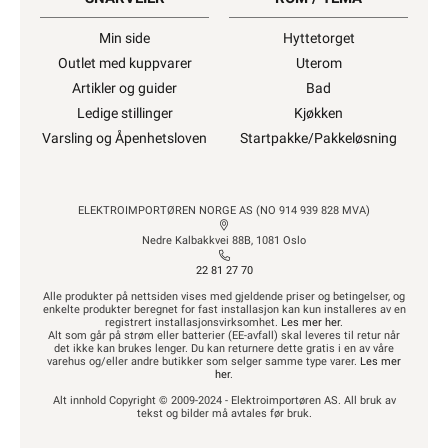
Min side
Hyttetorget
Outlet med kuppvarer
Uterom
Artikler og guider
Bad
Ledige stillinger
Kjøkken
Varsling og Åpenhetsloven
Startpakke/Pakkeløsning
ELEKTROIMPORTØREN NORGE AS (NO 914 939 828 MVA)
Nedre Kalbakkvei 88B, 1081 Oslo
22 81 27 70
Alle produkter på nettsiden vises med gjeldende priser og betingelser, og
enkelte produkter beregnet for fast installasjon kan kun installeres av en
registrert installasjonsvirksomhet.
Les mer her
.
Alt som går på strøm eller batterier (EE-avfall) skal leveres til retur når
det ikke kan brukes lenger. Du kan returnere dette gratis i en av våre
varehus og/eller andre butikker som selger samme type varer.
Les mer
her
.
Alt innhold Copyright © 2009-2024 - Elektroimportøren AS. All bruk av
tekst og bilder må avtales før bruk.