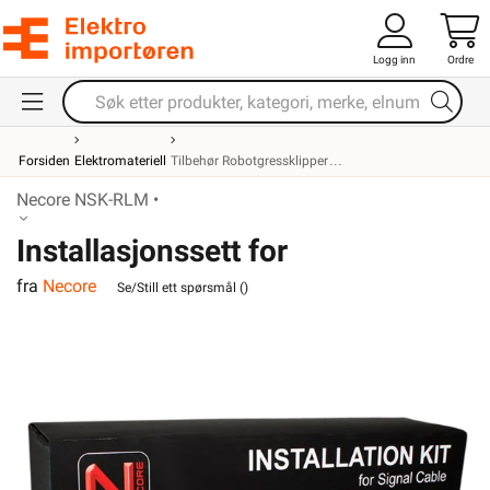
Logg inn
Ordre
Forsiden
Elektromateriell
Tilbehør Robotgressklipper
Necore NSK-RLM •
Installasjonssett for
fra
Necore
robotgressklippere
Se/Still ett spørsmål (
)