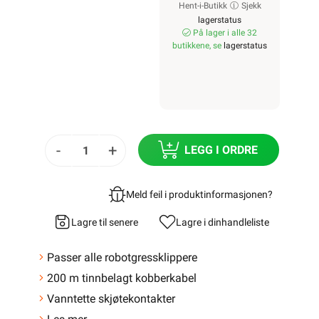
Hent-i-Butikk
Sjekk
lagerstatus
På lager i alle 32
butikkene, se
lagerstatus
-
+
LEGG I ORDRE
Meld feil i produktinformasjonen?
Lagre til senere
Lagre i din
handleliste
Passer alle robotgressklippere
200 m tinnbelagt kobberkabel
Vanntette skjøtekontakter