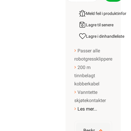
Meld feil i produktinfor
Lagre til senere
Lagre i din
handleliste
Passer alle
robotgressklippere
200 m
tinnbelagt
kobberkabel
Vanntette
skjøtekontakter
Les mer...
Beskrivelse