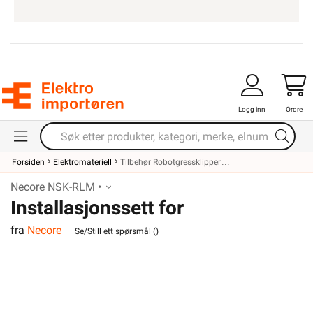
Logg inn
Ordre
Forsiden
Elektromateriell
Tilbehør Robotgressklipper
Necore NSK-RLM •
Installasjonssett for
fra
Necore
robotgressklippere
Se/Still ett spørsmål (
)