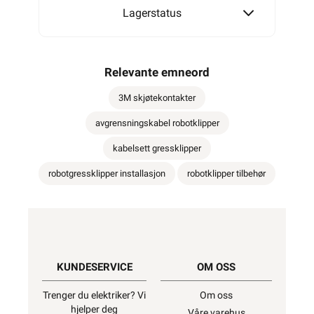
Lagerstatus
Relevante emneord
3M skjøtekontakter
avgrensningskabel robotklipper
kabelsett gressklipper
robotgressklipper installasjon
robotklipper tilbehør
KUNDESERVICE
OM OSS
Trenger du elektriker? Vi
Om oss
hjelper deg
Våre varehus