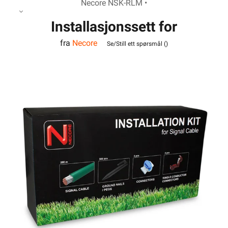
Necore NSK-RLM •
Installasjonssett for
fra
Necore
robotgressklippere
Se/Still ett spørsmål (
)