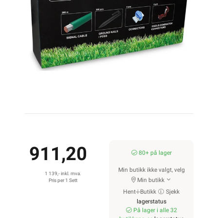
911,20
80+ på lager
Min butikk ikke valgt, velg
1 139,- inkl. mva.
Min butikk
Pris per 1 Sett
Hent-i-Butikk
Sjekk
lagerstatus
På lager i alle 32