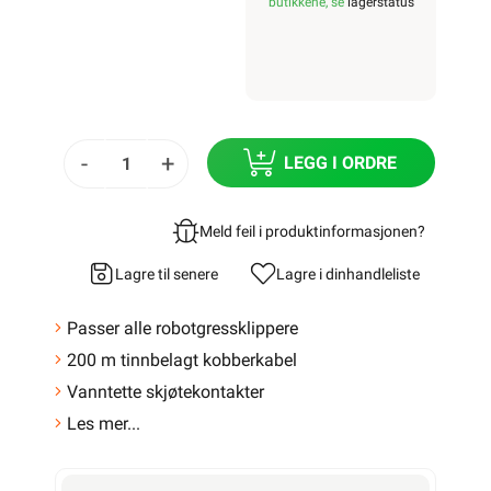
butikkene, se
lagerstatus
-
+
LEGG I ORDRE
Meld feil i produktinformasjonen?
Lagre til senere
Lagre i din
handleliste
Passer alle robotgressklippere
200 m tinnbelagt kobberkabel
Vanntette skjøtekontakter
Les mer...