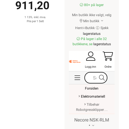
911,20
80+ på lager
Min butikk ikke valgt, velg
1 139,- inkl. mva.
Min butikk
Pris per 1 Sett
Hent-i-Butikk
Sjekk
lagerstatus
På lager i alle 32
butikkene, se
lagerstatus
Logg inn
Ordre
Forsiden
Elektromateriell
Tilbehør
Robotgressklipper
Necore NSK-RLM
•