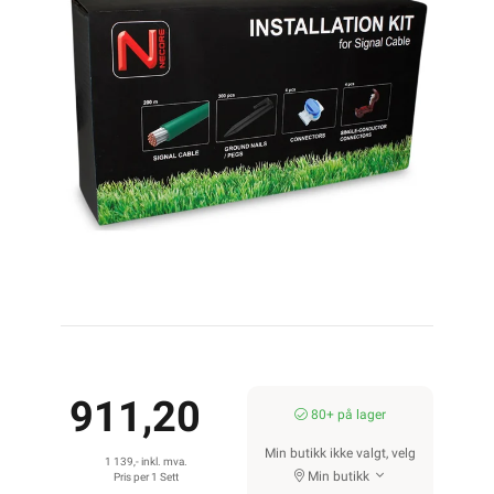
911,20
80+ på lager
Min butikk ikke valgt, velg
1 139,- inkl. mva.
Min butikk
Pris per 1 Sett