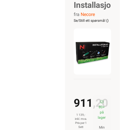
Installasjonsset
fra
Necore
for
Se/Still ett spørsmål (
)
robotgressklip
911,20
80+
på
1 139,-
lager
inkl. mva.
Pris per 1
Sett
Min