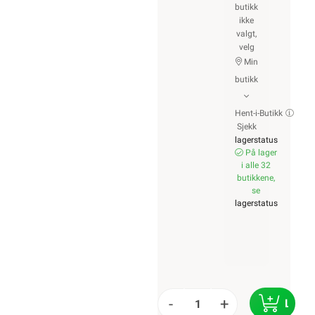
butikk
ikke
valgt,
velg
Min
butikk
Hent-i-Butikk
Sjekk
lagerstatus
På lager
i alle 32
butikkene,
se
lagerstatus
-
+
LEGG 