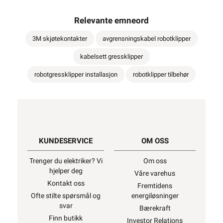
Relevante emneord
3M skjøtekontakter
avgrensningskabel robotklipper
kabelsett gressklipper
robotgressklipper installasjon
robotklipper tilbehør
KUNDESERVICE
OM OSS
Trenger du elektriker? Vi
Om oss
hjelper deg
Våre varehus
Kontakt oss
Fremtidens
Ofte stilte spørsmål og
energiløsninger
svar
Bærekraft
Finn butikk
Investor Relations