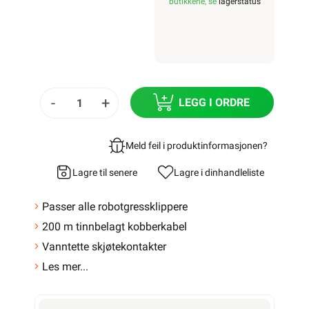
butikkene, se
lagerstatus
-
+
LEGG I ORDRE
Meld feil i produktinformasjonen?
Lagre til senere
Lagre i din
handleliste
Passer alle robotgressklippere
200 m tinnbelagt kobberkabel
Vanntette skjøtekontakter
Les mer...