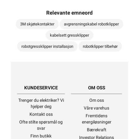
Relevante emneord
3M skjøtekontakter
avgrensningskabel robotklipper
kabelsett gressklipper
robotgressklipper installasjon
robotklipper tilbehør
KUNDESERVICE
OM OSS
Trenger du elektriker? Vi
Om oss
hjelper deg
Våre varehus
Kontakt oss
Fremtidens
Ofte stilte spørsmål og
energiløsninger
svar
Bærekraft
Finn butikk
Investor Relations