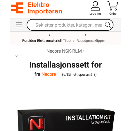
Logg inn
Ordre
Forsiden
Elektromateriell
Tilbehør Robotgressklipper
Necore NSK-RLM •
Installasjonssett for
fra
Necore
robotgressklippere
Se/Still ett spørsmål (
)