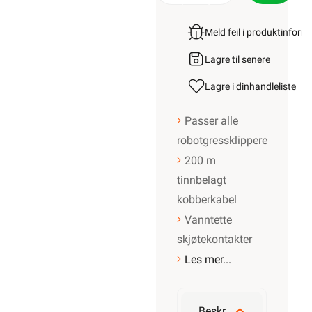
Meld feil i produktinfor
Lagre til senere
Lagre i din
handleliste
Passer alle
robotgressklippere
200 m
tinnbelagt
kobberkabel
Vanntette
skjøtekontakter
Les mer...
Beskrivelse