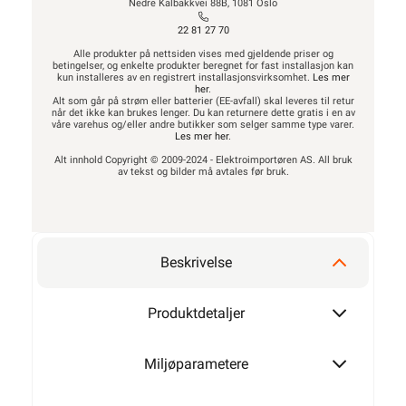
Nedre Kalbakkvei 88B, 1081 Oslo
22 81 27 70
Alle produkter på nettsiden vises med gjeldende priser og
betingelser, og enkelte produkter beregnet for fast installasjon kan
kun installeres av en registrert installasjonsvirksomhet.
Les mer
her
.
Alt som går på strøm eller batterier (EE-avfall) skal leveres til retur
når det ikke kan brukes lenger. Du kan returnere dette gratis i en av
våre varehus og/eller andre butikker som selger samme type varer.
Les mer her
.
Alt innhold Copyright © 2009-2024 - Elektroimportøren AS. All bruk
av tekst og bilder må avtales før bruk.
Beskrivelse
Produktdetaljer
Miljøparametere