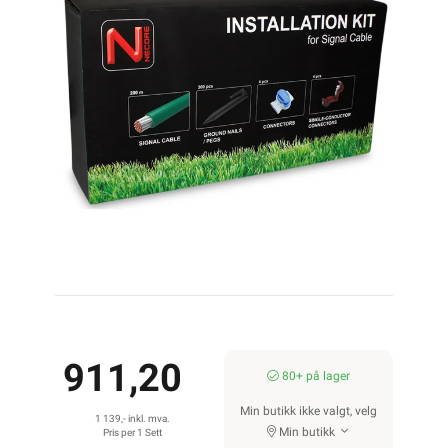
911,20
80+ på lager
Min butikk ikke valgt, velg
1 139,- inkl. mva.
Min butikk
Pris per 1 Sett