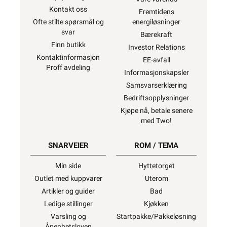
Kontakt oss
Fremtidens
Ofte stilte spørsmål og
energiløsninger
svar
Bærekraft
Finn butikk
Investor Relations
Kontaktinformasjon
EE-avfall
Proff avdeling
Informasjonskapsler
Samsvarserklæring
Bedriftsopplysninger
Kjøpe nå, betale senere
med Two!
SNARVEIER
ROM / TEMA
Min side
Hyttetorget
Outlet med kuppvarer
Uterom
Artikler og guider
Bad
Ledige stillinger
Kjøkken
Varsling og
Startpakke/Pakkeløsning
Åpenhetsloven