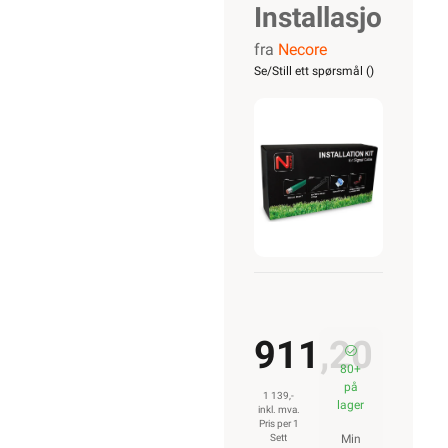
Installasjonsset
fra
Necore
for
Se/Still ett spørsmål (
)
robotgressklip
911,20
80+
på
1 139,-
lager
inkl. mva.
Pris per 1
Sett
Min