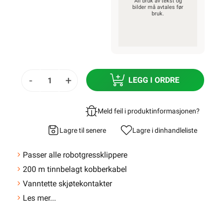
All bruk av tekst og
bilder må avtales før
bruk.
-
+
LEGG I ORDRE
Meld feil i produktinformasjonen?
Lagre til senere
Lagre i din
handleliste
Passer alle robotgressklippere
200 m tinnbelagt kobberkabel
Vanntette skjøtekontakter
Les mer...