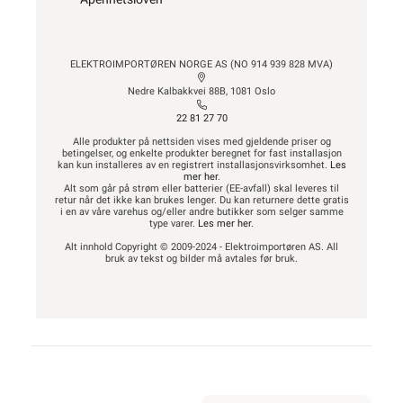
ELEKTROIMPORTØREN NORGE AS (NO 914 939 828 MVA)
Nedre Kalbakkvei 88B, 1081 Oslo
22 81 27 70
Alle produkter på nettsiden vises med gjeldende priser og
betingelser, og enkelte produkter beregnet for fast installasjon
kan kun installeres av en registrert installasjonsvirksomhet.
Les
mer her
.
Alt som går på strøm eller batterier (EE-avfall) skal leveres til
retur når det ikke kan brukes lenger. Du kan returnere dette gratis
i en av våre varehus og/eller andre butikker som selger samme
type varer.
Les mer her
.
Alt innhold Copyright © 2009-2024 - Elektroimportøren AS. All
bruk av tekst og bilder må avtales før bruk.