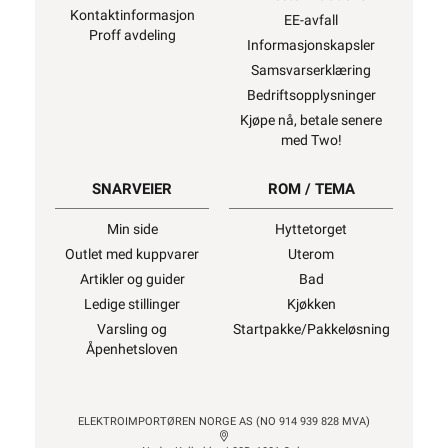
Kontaktinformasjon
EE-avfall
Proff avdeling
Informasjonskapsler
Samsvarserklæring
Bedriftsopplysninger
Kjøpe nå, betale senere
med Two!
SNARVEIER
ROM / TEMA
Min side
Hyttetorget
Outlet med kuppvarer
Uterom
Artikler og guider
Bad
Ledige stillinger
Kjøkken
Varsling og
Startpakke/Pakkeløsning
Åpenhetsloven
ELEKTROIMPORTØREN NORGE AS (NO 914 939 828 MVA)