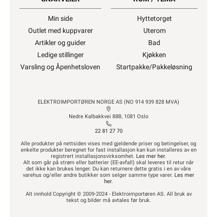
Min side
Hyttetorget
Outlet med kuppvarer
Uterom
Artikler og guider
Bad
Ledige stillinger
Kjøkken
Varsling og Åpenhetsloven
Startpakke/Pakkeløsning
ELEKTROIMPORTØREN NORGE AS (NO 914 939 828 MVA)
Nedre Kalbakkvei 88B, 1081 Oslo
22 81 27 70
Alle produkter på nettsiden vises med gjeldende priser og betingelser, og
enkelte produkter beregnet for fast installasjon kan kun installeres av en
registrert installasjonsvirksomhet.
Les mer her
.
Alt som går på strøm eller batterier (EE-avfall) skal leveres til retur når
det ikke kan brukes lenger. Du kan returnere dette gratis i en av våre
varehus og/eller andre butikker som selger samme type varer.
Les mer
her
.
Alt innhold Copyright © 2009-2024 - Elektroimportøren AS. All bruk av
tekst og bilder må avtales før bruk.