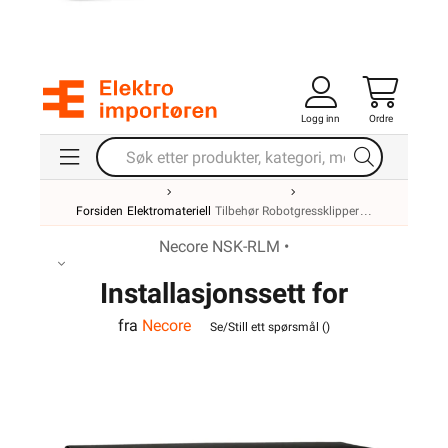
Logg inn
Ordre
Forsiden
Elektromateriell
Tilbehør Robotgressklipper
Necore NSK-RLM •
Installasjonssett for
fra
Necore
robotgressklippere
Se/Still ett spørsmål (
)