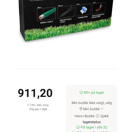
911,20
80+ på lager
Min butikk ikke valgt, velg
1 139,- inkl. mva.
Min butikk
Pris per 1 Sett
Hent-i-Butikk
Sjekk
lagerstatus
På lager i alle 32