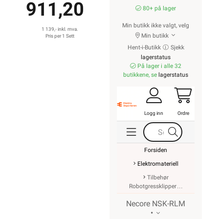
911,20
80+ på lager
Min butikk ikke valgt, velg
1 139,- inkl. mva.
Min butikk
Pris per 1 Sett
Hent-i-Butikk
Sjekk
lagerstatus
På lager i alle 32
butikkene, se
lagerstatus
Logg inn
Ordre
Forsiden
Elektromateriell
Tilbehør
Robotgressklipper
Necore NSK-RLM
•