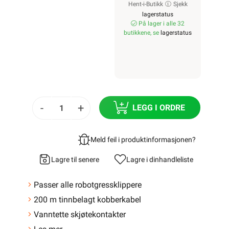
Hent-i-Butikk
Sjekk
lagerstatus
På lager i alle 32
butikkene, se
lagerstatus
-
+
LEGG I ORDRE
Meld feil i produktinformasjonen?
Lagre til senere
Lagre i din
handleliste
Passer alle robotgressklippere
200 m tinnbelagt kobberkabel
Vanntette skjøtekontakter