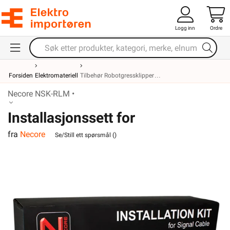
Logg inn
Ordre
Forsiden
Elektromateriell
Tilbehør Robotgressklipper
Necore NSK-RLM •
Installasjonssett for
fra
Necore
robotgressklippere
Se/Still ett spørsmål (
)