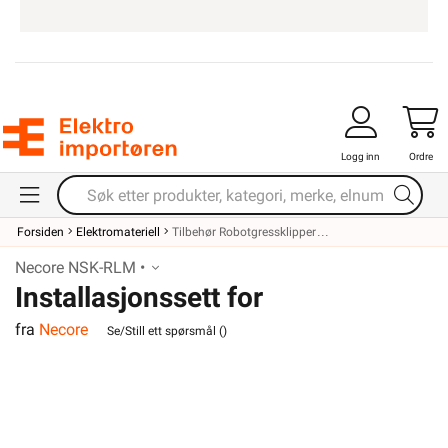
Logg inn
Ordre
Forsiden
Elektromateriell
Tilbehør Robotgressklipper
Necore NSK-RLM •
Installasjonssett for
fra
Necore
robotgressklippere
Se/Still ett spørsmål (
)