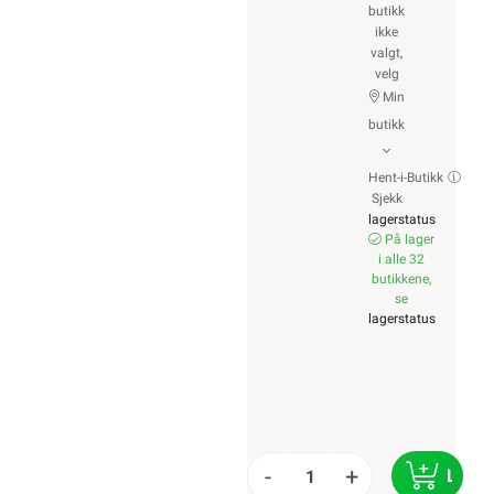
butikk
ikke
valgt,
velg
Min
butikk
Hent-i-Butikk
Sjekk
lagerstatus
På lager
i alle 32
butikkene,
se
lagerstatus
-
+
LEGG 