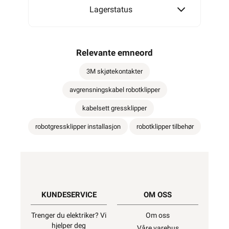
Lagerstatus
Relevante emneord
3M skjøtekontakter
avgrensningskabel robotklipper
kabelsett gressklipper
robotgressklipper installasjon
robotklipper tilbehør
KUNDESERVICE
OM OSS
Trenger du elektriker? Vi
Om oss
hjelper deg
Våre varehus