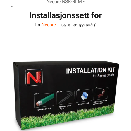
Necore NSK-RLM •
Installasjonssett for
fra
Necore
robotgressklippere
Se/Still ett spørsmål (
)