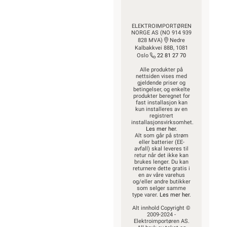
ELEKTROIMPORTØREN
NORGE AS (NO 914 939
828 MVA)
Nedre
Kalbakkvei 88B, 1081
Oslo
22 81 27 70
Alle produkter på
nettsiden vises med
gjeldende priser og
betingelser, og enkelte
produkter beregnet for
fast installasjon kan
kun installeres av en
registrert
installasjonsvirksomhet.
Les mer her
.
Alt som går på strøm
eller batterier (EE-
avfall) skal leveres til
retur når det ikke kan
brukes lenger. Du kan
returnere dette gratis i
en av våre varehus
og/eller andre butikker
som selger samme
type varer.
Les mer her
.
Alt innhold Copyright ©
2009-2024 -
Elektroimportøren AS.