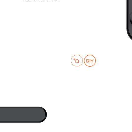
K
Ni
f
Tilbud!
kr. 2 639,20
2 239,2
2 799,- inkl. mva.
Ordinærpris 2 639,20
Pris per 1 Stykk