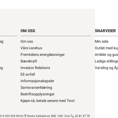
20
Min butikk ikke valgt, velg
Min butikk
Hent-i-Butikk
Sjekk
lagerstatus
På lager i 31 av 32 butikker, se
lagerstatus
20
Finnes utstilt i 1 av 32 butikker, se
lagerstatus
OM OSS
SNARVEIER
deg
Om oss
Min side
Våre varehus
Outlet med ku
Fremtidens energiløsninger
Artikler og gui
Bærekraft
Ledige stilling
ng
Investor Relations
Varsling og Å
LEGG I ORDRE
EE-avfall
Informasjonskapsler
Samsvarserklæring
Meld feil i produktinformasjonen?
Lagre til senere
Bedriftsopplysninger
Lagre i din
handleliste
Kjøpe nå, betale senere med Two!
ilbudet varer til og med 19.8.2026
14 939 828 MVA)
Nedre Kalbakkvei 88B, 1081 Oslo
22 81 27 70
Beskrivelse
Produktdetaljer
Miljøp