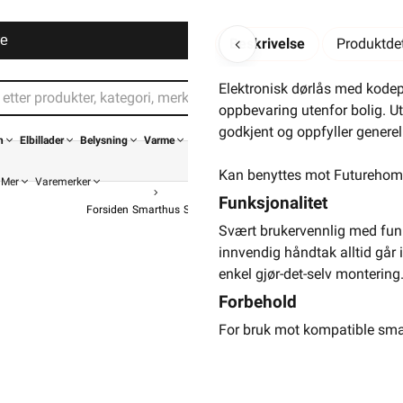
Din buti
re
Beskrivelse
Produktdet
Elektronisk dørlås med kodep
oppbevaring utenfor bolig. U
godkjent og oppfyller generel
n
Elbillader
Belysning
Varme
Kan benyttes mot Futureho
Mer
Varemerker
Funksjonalitet
Forsiden
Smarthus
Smart Sikkerhet
Smart Adgangskontroll
Svært brukervennlig med funk
innvendig håndtak alltid går 
enkel gjør-det-selv montering
Forbehold
For bruk mot kompatible sm
Tilbud!
kr. 2 639,20