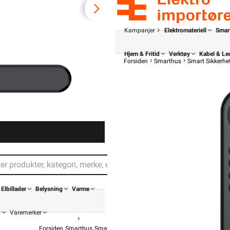
Kampanjer
Elektromateriell
Smar
Hjem & Fritid
Verktøy
Kabel & Le
Forsiden
Smarthus
Smart Sikkerhe
Din butikk
Elbillader
Belysning
Varme
r
Varemerker
Forsiden
Smarthus
Smart Sikkerhet
Smart Adgangskontroll