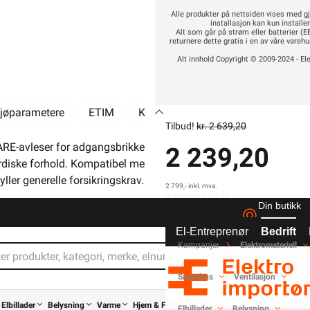
Fysiske knapper
Alle produkter på nettsiden vises med gj
installasjon kan kun installe
MIFARE-adgangsbrikk
Alt som går på strøm eller batterier (EE
returnere dette gratis i en av våre vare
Utviklet for nordiske f
Alt innhold Copyright © 2009-2024 - Ele
Les mer...
ljøparametere
ETIM
Kundeomtale
Spørsmål og sva
Tilbud!
kr. 2 639,20
RE-avleser for adgangsbrikke. Utstyrt med mekanisk nødnøkkelf
2 239,20
ordiske forhold. Kompatibel med både høyre- og venstrehengslene
ller generelle forsikringskrav. Låsen kan lagre opptil 999 ulike
2 799,- inkl. mva.
Ordinærpris 2 639,20
Din butikk
Pris per 1 Stykk
enyttes mot Futurehome og Athom Homey med Nimly Connect 
El-Entreprenør
Bedrift
Kampanjer
Elektromateriell
tomatisk gjenlåsing, kamuflasjefunksjon av kodepanel og mer. E
nnsiden. Se eller endre låsestatus fra den motoriserte vrideren p
Smarthus
Ventilasjon
Elbillader
Belysning
Varme
Hjem & Fritid
Verktøy
Kabel & Ledning
Elbillader
Belysning