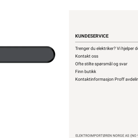
2 239,
2 799,- inkl. mva.
Ordinærpris 2 639,
Pris per 1 Stykk
KUNDESERVICE
Trenger du elektriker? Vi hjelper 
Kontakt oss
Ofte stilte spørsmål og svar
Finn butikk
Kontaktinformasjon Proff avdeli
-
+
T
ELEKTROIMPORTØREN NORGE AS (NO 9