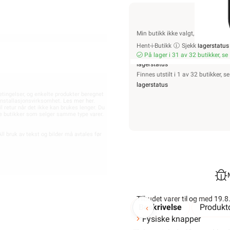
Bedriftsopplysninger
200
Kjøpe nå, betale senere med Two!
Min butikk ikke valgt, velg
Min b
Hent-i-Butikk
Sjekk
lagerstatus
914 939 828 MVA)
På lager i 31 av 32 butikker, se
lagerstatus
81 Oslo
Finnes utstilt i 1 av 32 butikker, se
lagerstatus
etingelser, og enkelte produkter beregnet
t installasjonsvirksomhet.
Les mer her
.
il retur når det ikke kan brukes lenger. Du
dre butikker som selger samme type varer.
ll bruk av tekst og bilder må avtales før
-
+
Tilbudet varer til og med 19.
Beskrivelse
Produktd
Fysiske knapper