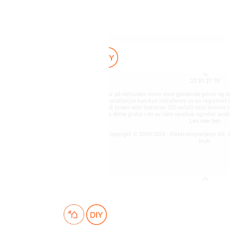
ELEKTROIMPORTØREN NORGE AS (NO 
Nedre Kalbakkvei 88B, 10
22 81 27 70
Alle produkter på nettsiden vises med gjeldende priser og b
for fast installasjon kan kun installeres av en registrer
Alt som går på strøm eller batterier (EE-avfall) skal leveres t
kan returnere dette gratis i en av våre varehus og/eller an
Les mer her
.
Alt innhold Copyright © 2009-2024 - Elektroimportøren AS. A
bruk.