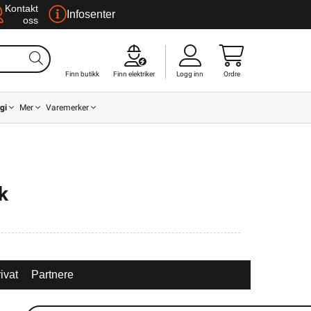
Kontakt
Infosenter
oss
Finn butikk
Finn elektriker
Logg inn
Ordre
gi
Mer
Varemerker
k
ivat
Partnere