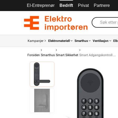
El-Entreprenør
Bedrift
Privat
Partnere
Kampanjer
Elektromateriell
Smarthus
Ventilasjon
Elb
Forsiden
Smarthus
Smart Sikkerhet
Smart Adgangskontroll