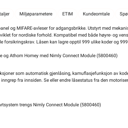
kk
Kontakt
Belysning
Varme
Hjem & Fritid
Infosenter
aljer
Miljøparametere
ETIM
Kundeomtale
Spø
oss
Verktøy
Kabel & Ledning
Energi
anel og MIFARE-avleser for adgangsbrikke. Utstyrt med mekanis
tviklet for nordiske forhold. Kompatibel med både høyre- og vens
Mer
Varemerker
Finn butikk
Finn elektriker
Logg inn
Ordre
le forsikringskrav. Låsen kan lagre opptil 999 ulike koder og 99
me og Athom Homey med Nimly Connect Module (5800460)
sjoner som automatisk gjenlåsing, kamuflasjefunksjon av kodep
Kodelås - Nimly Code Black •
i inngrep fra innsiden. Se eller endre låsestatus fra den motorise
Nimly Code Black
.
fra
Nimly
Se/Still ett spørsmål (
)
artsystem trengs Nimly Connect Module (5800460)
200+ på lager