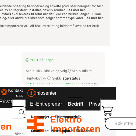
eldende priser og betingelser, og enkelte produkter beregnet for fast
res av en registrert installasjonsvirksomhet.
Les mer her
.
er
-avfall) skal leveres til retur når det ikke kan brukes lenger. Du kan
Elektronisk dørlås med kodepanel og MIFARE-
hus og/eller andre butikker som selger samme type varer.
Les mer her
.
orhold
oppbevaring utenfor bolig. Utviklet for nord
ktroimportøren AS. All bruk av tekst og bilder må avtales før bruk.
godkjent og oppfylle
Kan beny
r
Dokumentasjon
Tilbehør
Lagerstatus
Funksjonalitet
200+ på lager
Svært brukervennlig med funksjoner som autom
unksjon som overstyrer elektronikken, med nøkler for
innvendig håndtak alltid går i inngrep fra inns
 dører i henhold til skandinavisk standard. Den er CE
Min butikk ikke valgt, velg
Min butikk
enkel gjør-det-selv montering.
 koder og 999 adgangsbrikker.
Hent-i-Butikk
Sjekk
lagerstatus
På lager i 31 av 32 butikker, se
lagerstatus
Forbehold
Kontakt
Finnes utstilt i 1 av 32 butikker, se
lagerstatus
Infosenter
Module (5800460)
oss
For bruk mot kompatible smartsystem trengs
Privat
Partnere
El-Entreprenør
Bedrift
Privat
Partnere
asyExit-funksjon fra innsiden sørger for at
Kampanjer
Elektromateriell
å innsiden. Unik størrelse som tar seg godt ut på dør og
Finn butikk
Finn elektriker
Logg inn
Ordre
Smarthus
Ventilasjon
Elbillader
Energi
Mer
Varemerker