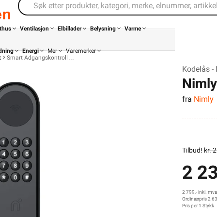
thus
Ventilasjon
Elbillader
Belysning
Varme
dning
Energi
Mer
Varemerker
t
Smart Adgangskontroll
Kodelås -
Nimly
fra
Nimly
Kontakt
Infosenter
oss
Tilbud!
kr. 
2 2
Finn butikk
Finn elektriker
Logg inn
Ordre
2 799,- inkl. mva
Ordinærpris 2 6
Pris per 1 Stykk