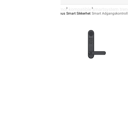
Forbehold
For bruk mot kompatible smartsystem tre
Forsiden
Smarthus
Smart Sikkerhet
Smart Adgangskontroll
KUNDESERVICE
Trenger du elektriker? Vi hjelper deg
Kontakt oss
Ofte stilte spørsmål og svar
Finn butikk
Kontaktinformasjon Proff avdeling