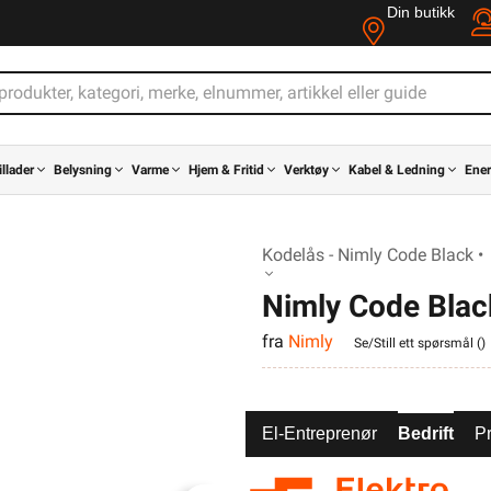
Din butikk
illader
Belysning
Varme
Hjem & Fritid
Verktøy
Kabel & Ledning
Ener
Kodelås - Nimly Code Black •
Nimly Code Blac
fra
Nimly
Se/Still ett spørsmål (
)
El-Entreprenør
Bedrift
Pr