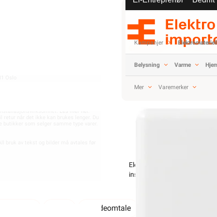
7
EE-avfall
Salgsbetingelser
Min butikk ikke valgt, velg
Min b
Informasjonskapsler
Hent-i-Butikk
Sjekk
lagerstatus
Kampanjer
Elektromateriel
På lager kun i 2 av 32 butikker,
lagerstatus
914 939 828 MVA)
Belysning
Varme
Hjem
81 Oslo
Mer
Varemerker
etingelser, og enkelte produkter beregnet
-
+
t installasjonsvirksomhet.
Les mer her
.
il retur når det ikke kan brukes lenger. Du
dre butikker som selger samme type varer.
ll bruk av tekst og bilder må avtales før
Elektrisk materiell beregnet p
installeres av en registrert i
Elektrisk materiell beregnet på
av en
parametere
ETIM
Kundeomtale
Spørsmål og svar