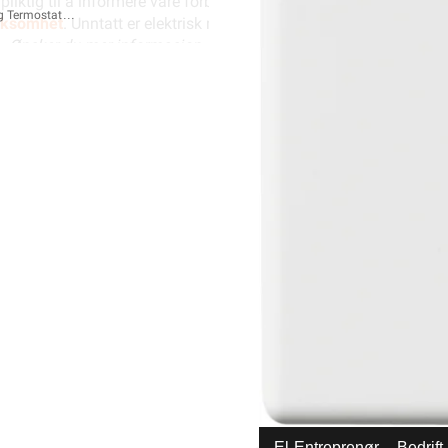
1 pliktig til å informere våre forbrukere at installasjonsmateriell 
g Termostat
irksomhet
. Unntatt er elektrisk materiell som utelukkende er ment f
e.
Ønsker du mer informasjon, se
”Hva kan du gjøre selv?”
, hvor 
Eberle ROMTERM.RTR-E 3
kerhet og beredskap) for
“Hva kan privatpersoner gjøre selv på 
Romtermostat RTR-E 355
avfall) skal leveres til retur
når det ikke kan brukes lenger. Du ka
andre butikker som selger samme type varer.
“Når EE-produkter 
fra
Eberle
Se/Still ett spørsm
899,-
OM OSS
SNARVEIER
Om oss
Min side
719,20 eks. mva.
Pris per 1 Stykk
Våre varehus
Ukens kampanj
Hurtigkasse
Våre partner
Outlet med kuppv
Fremtidens energiløsninger
Kundeklubb
Bærekraft
Artikler og guid
Investor Relations
Ledige stillinge
Personvernerklæring
El-Entreprenør
Varsling og Åpenhet
Bedrift