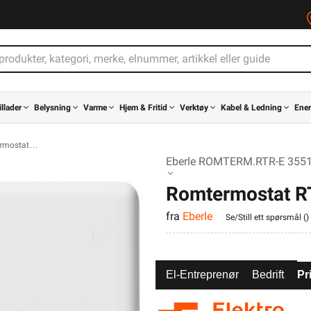
illader
Belysning
Varme
Hjem & Fritid
Verktøy
Kabel & Ledning
Ener
rmostat
Eberle ROMTERM.RTR-E 3551 
Romtermostat RT
fra
Eberle
Se/Still ett spørsmål (
)
El-Entreprenør
Bedrift
Pr