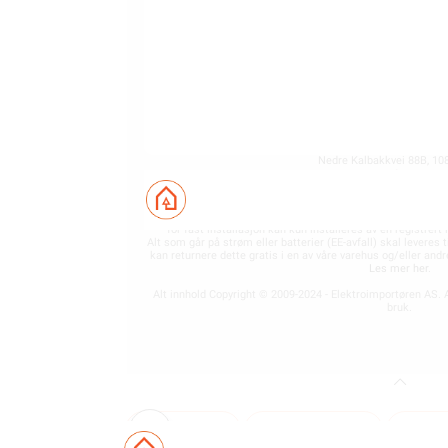
ELEKTROIMPORTØREN NORGE AS (NO 
Nedre Kalbakkvei 88B, 10
22 81 27 70
Alle produkter på nettsiden vises med gjeldende priser og b
for fast installasjon kan kun installeres av en registrer
Alt som går på strøm eller batterier (EE-avfall) skal leveres t
kan returnere dette gratis i en av våre varehus og/eller an
Les mer her
.
Alt innhold Copyright © 2009-2024 - Elektroimportøren AS. A
bruk.
Beskrivelse
Produktdetaljer
Miljø