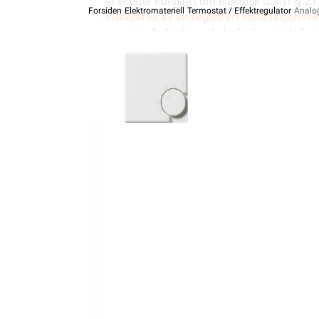
Vi er etter Forskrift om elektrisk utstyr § 2
Forsiden
Elektromateriell
Termostat / Effektregulator
Analo
installeres av en registrert installasjonsv
som forbruker selv lovlig kan installer
samfunnssik
Alt som går på
strøm eller batterier (EE-
KUNDESERVICE
Trenger du elektriker? Vi hjelper deg
Kontakt oss
Ofte stilte spørsmål og svar
Finn butikk
Hva kan du gjøre selv?
Våre kundeløfter og prisgaranti
Kontaktinformasjon Proff avdeling