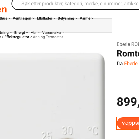
thus
Ventilasjon
Elbillader
Belysning
Varme
dning
Energi
Mer
Varemerker
 / Effektregulator
Analog Termostat
Eberle R
Romte
fra
Eberle
899,
Din butikk
Kontakt
oss