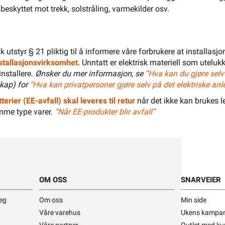
 beskyttet mot trekk, solstråling, varmekilder osv.
El-Entreprenør
Bedrift
Privat
Partnere
Kampanjer
Elektromateriell
isk utstyr § 21 pliktig til å informere våre forbrukere at installas
Smarthus
Ventilasjon
Elbillader
installasjonsvirksomhet
. Unntatt er elektrisk materiell som utelukk
installere.
Ønsker du mer informasjon, se
”Hva kan du gjøre selv
Belysning
Varme
Hjem & Fritid
kap) for
“Hva kan privatpersoner gjøre selv på det elektriske anl
Verktøy
Kabel & Ledning
Energi
terier (EE-avfall) skal leveres til retur
når det ikke kan brukes le
mme type varer.
“Når EE-produkter blir avfall”
Mer
Varemerker
Din butikk
Kontakt
oss
OM OSS
SNARVEIER
Finn butikk
Finn elektriker
Logg inn
Handlekurv
deg
Om oss
Min side
Våre varehus
Ukens kampan