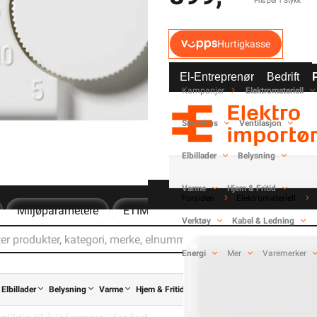
Pris per 1 Stykk
Hurtigkasse
-
+
El-Entreprenør
Bedrift
Kampanjer
Elektromateriell
Smarthus
Ventilasjon
Elektrisk materiell beregne
Elbillader
Belysning
av
Varme
Hjem & Fritid
Forsiden
Elektromateriell
Miljøparametere
ETIM
Kundeomtale
Spørsmål 
Verktøy
Kabel & Ledning
gulering. Kan monteres direkte på vegg eller over veggboks. Kob
Energi
Mer
Varemerker
anligvis 1,5 meter over gulv, beskyttet mot trekk, solstråling, va
Elbillader
Belysning
Varme
Hjem & Fritid
Verktøy
Kabel & Ledning