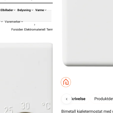
Elbillader
Belysning
Varme
r
Varemerker
Forsiden
Elektromateriell
Termostat / Effektregulator
Analog Termostat
Eberle 
Romtermo
f
899,-
719,20 
Pris pe
Beskrivelse
Produktdet
Hurtigkass
Bimetall kjøletermostat med 