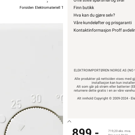
Ofte stilte spørsmål og svar
Finn butikk
Forsiden
Elektromateriell
Termostat / Effektregulator
Analog Termosta
Eber
Hva kan du gjøre selv?
Våre kundeløfter og prisgaranti
Romterm
Kontaktinformasjon Proff avdeli
899,-
719
ELEKTROIMPORTØREN NORGE AS (NO 9
Pr
Alle produkter på nettsiden vises med gj
installasjon kan kun installe
Alt som går på strøm eller batterier (EE
returnere dette gratis i en av våre vare
Hurtigk
Alt innhold Copyright © 2009-2024 - Ele
899,-
719,20 eks. mva.