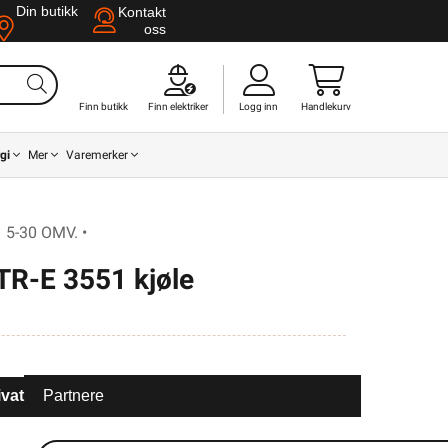
Din butikk
Kontakt
oss
Finn butikk
Finn elektriker
Logg inn
Handlekurv
gi
Mer
Varemerker
5-30 OMV. •
R-E 3551 kjøle
ivat
Partnere