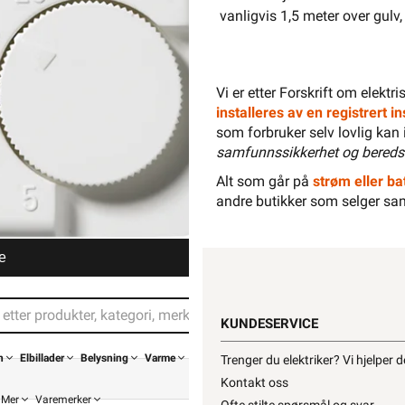
vanligvis 1,5 meter over gulv,
Vi er etter Forskrift om elektr
installeres av en registrert 
som forbruker selv lovlig kan 
samfunnssikkerhet og bereds
Alt som går på
strøm eller bat
andre butikker som selger sa
e
KUNDESERVICE
n
Elbillader
Belysning
Varme
Trenger du elektriker? Vi hjelper 
Kontakt oss
Mer
Varemerker