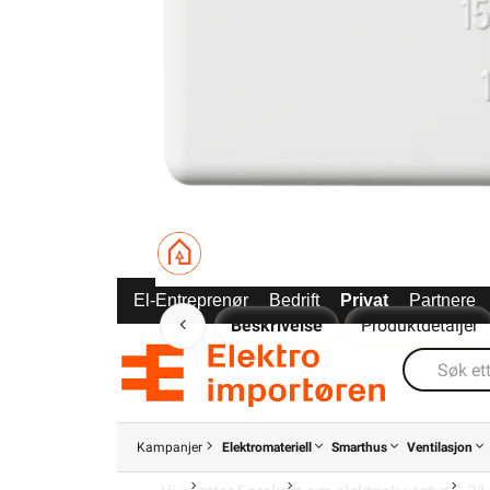
El-Entreprenør
Bedrift
Privat
Partnere
Beskrivelse
Produktdetaljer
Bimetall kjøletermostat med utvendig re
v
Kampanjer
Elektromateriell
Smarthus
Ventilasjon