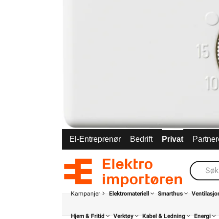
El-Entreprenør
Bedrift
Privat
Partner
Kampanjer
Elektromateriell
Smarthus
Ventilasjo
Hjem & Fritid
Verktøy
Kabel & Ledning
Energi