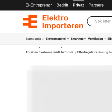
El-Entreprenør
Bedrift
Privat
Partnere
Kampanjer
Elektromateriell
Smarthus
Ventilasjon
Elb
Forsiden
Elektromateriell
Termostat / Effektregulator
Analog Te