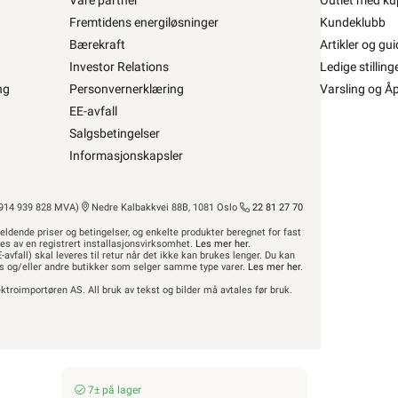
Våre partner
Outlet med ku
Fremtidens energiløsninger
Kundeklubb
t
le ROMTERM.RTR-E 3551 5-30 OMV. •
Bærekraft
Artikler og gui
Investor Relations
Ledige stilling
ostat RTR-E 3551 kjøle
ng
Personvernerklæring
Varsling og Å
EE-avfall
fra
Eberle
Se/Still ett spørsmål (
)
Salgsbetingelser
Informasjonskapsler
,20 eks. mva.
7± på lager
14 939 828 MVA)
Nedre Kalbakkvei 88B, 1081 Oslo
22 81 27 70
is per 1 Stykk
eldende priser og betingelser, og enkelte produkter beregnet for fast
Min butikk ikke valgt, velg
Min butikk
res av en registrert installasjonsvirksomhet.
Les mer her
.
-avfall) skal leveres til retur når det ikke kan brukes lenger. Du kan
Hent-i-Butikk
Sjekk
lagerstatus
hus og/eller andre butikker som selger samme type varer.
Les mer her
.
asse
På lager kun i 2 av 32 butikker, se
ktroimportøren AS. All bruk av tekst og bilder må avtales før bruk.
lagerstatus
7± på lager