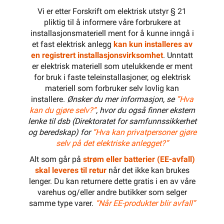
Vi er etter Forskrift om elektrisk utstyr § 21
pliktig til å informere våre forbrukere at
installasjonsmateriell ment for å kunne inngå i
et fast elektrisk anlegg
kan kun installeres av
en registrert installasjonsvirksomhet
. Unntatt
er elektrisk materiell som utelukkende er ment
for bruk i faste teleinstallasjoner, og elektrisk
materiell som forbruker selv lovlig kan
installere.
Ønsker du mer informasjon, se
”Hva
kan du gjøre selv?”
, hvor du også finner ekstern
lenke til dsb (Direktoratet for samfunnssikkerhet
og beredskap) for
“Hva kan privatpersoner gjøre
selv på det elektriske anlegget?”
Alt som går på
strøm eller batterier (EE-avfall)
skal leveres til retur
når det ikke kan brukes
lenger. Du kan returnere dette gratis i en av våre
varehus og/eller andre butikker som selger
samme type varer.
“Når EE-produkter blir avfall”