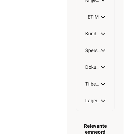
Miljøparametere
ETIM
Kundeomtale
Spørsmål og svar
Dokumentasjon
Tilbehør
Lagerstatus
Relevante
emneord