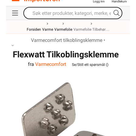
Logg inn
Handlekurv
Forsiden
Varme
Varmefolie
Varmefolie Tilbehør
Varmecomfort tilkoblingsklemme •
Flexwatt Tilkoblingsklemme
fra
Varmecomfort
Se/Still ett spørsmål (
)