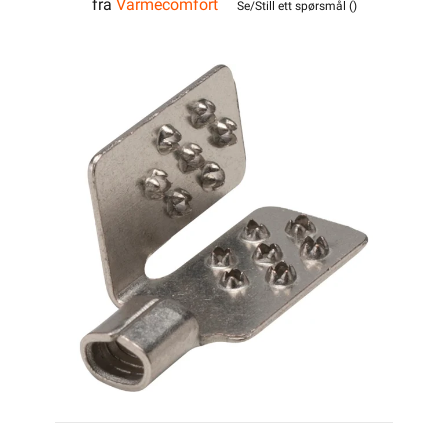
fra
Varmecomfort
Tilkoblingsklemme
Se/Still ett spørsmål (
)