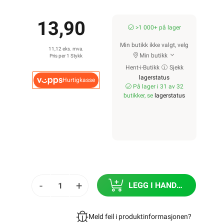
13,90
>1 000+ på lager
Min butikk ikke valgt, velg
11,12 eks. mva.
Min butikk
Pris per 1 Stykk
Hent-i-Butikk
Sjekk
lagerstatus
Hurtigkasse
På lager i 31 av 32
butikker, se
lagerstatus
-
+
LEGG I HANDLEKURV
Meld feil i produktinformasjonen?