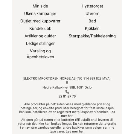
Min side
Hyttetorget
Ukens kampanjer
Uterom
Outlet med kuppvarer
Bad
Kundeklubb
Kjøkken
Artikler og guider
Startpakke/Pakkeløsning
Ledige stillinger
Varsling og
Åpenhetsloven
ELEKTROIMPORTØREN NORGE AS (NO 914 939 828 MVA)
Nedre Kalbakkvei 88B, 1081 Oslo
22 81 27 70
Alle produkter på nettsiden vises med gjeldende priser og
betingelser, og enkelte produkter beregnet for fast installasjon
kan kun installeres av en registrert installasjonsvirksomhet.
Les
mer her
.
Alt som går på strøm eller batterier (EE-avfall) skal leveres til
retur når det ikke kan brukes lenger. Du kan returnere dette gratis
i en av våre varehus og/eller andre butikker som selger samme
type varer.
Les mer her
.