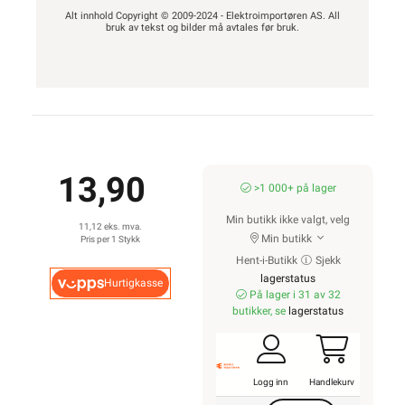
Alt innhold Copyright © 2009-2024 - Elektroimportøren AS. All
bruk av tekst og bilder må avtales før bruk.
13,90
>1 000+ på lager
Min butikk ikke valgt, velg
11,12 eks. mva.
Min butikk
Pris per 1 Stykk
Hent-i-Butikk
Sjekk
lagerstatus
Hurtigkasse
På lager i 31 av 32
butikker, se
lagerstatus
Logg inn
Handlekurv