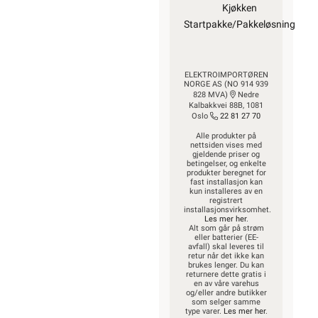
Kjøkken
Startpakke/Pakkeløsning
ELEKTROIMPORTØREN
NORGE AS (NO 914 939
828 MVA)
Nedre
Kalbakkvei 88B, 1081
Oslo
22 81 27 70
Alle produkter på
nettsiden vises med
gjeldende priser og
betingelser, og enkelte
produkter beregnet for
fast installasjon kan
kun installeres av en
registrert
installasjonsvirksomhet.
Les mer her
.
Alt som går på strøm
eller batterier (EE-
avfall) skal leveres til
retur når det ikke kan
brukes lenger. Du kan
returnere dette gratis i
en av våre varehus
og/eller andre butikker
som selger samme
type varer.
Les mer her
.