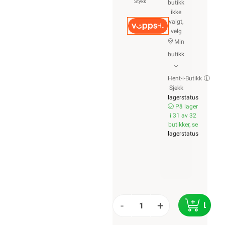
Stykk
butikk
ikke
valgt,
Hurtigkasse
velg
Min
butikk
Hent-i-Butikk
Sjekk
lagerstatus
På lager
i 31 av 32
butikker, se
lagerstatus
-
+
LEGG