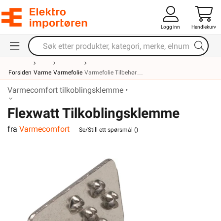
Logg inn
Handlekurv
Forsiden
Varme
Varmefolie
Varmefolie Tilbehør
Varmecomfort tilkoblingsklemme •
Flexwatt Tilkoblingsklemme
fra
Varmecomfort
Se/Still ett spørsmål (
)