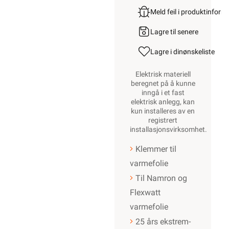
Meld feil i produktinfor
Lagre til senere
Lagre i din
ønskeliste
Elektrisk materiell
beregnet på å kunne
inngå i et fast
elektrisk anlegg, kan
kun installeres av en
registrert
installasjonsvirksomhet
.
Klemmer til
varmefolie
Til Namron og
Flexwatt
varmefolie
25 års ekstrem-