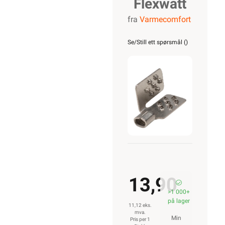
Flexwatt
fra
Varmecomfort
Tilkoblingskl
Se/Still ett spørsmål (
)
13,90
>1 000+
på lager
11,12 eks.
mva.
Min
Pris per 1