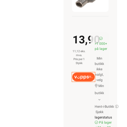
13,90
>1 000+
på lager
11,12 eks.
mva.
Min
Pris per 1
Stykk
butikk
ikke
valgt,
Hurtigkasse
velg
Min
butikk
Hent-i-Butikk
Sjekk
lagerstatus
På lager