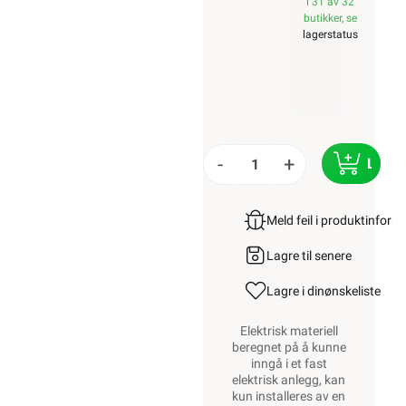
i 31 av 32
butikker, se
lagerstatus
-
+
LEGG
Meld feil i produktinfor
Lagre til senere
Lagre i din
ønskeliste
Elektrisk materiell
beregnet på å kunne
inngå i et fast
elektrisk anlegg, kan
kun installeres av en