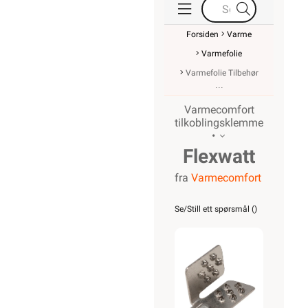
Forsiden
Varme
Varmefolie
Varmefolie Tilbehør
Varmecomfort
tilkoblingsklemme
•
Flexwatt
fra
Varmecomfort
Tilkoblingskl
Se/Still ett spørsmål (
)