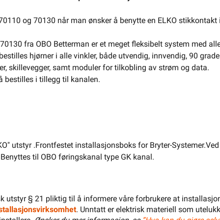
El-Entreprenør
Bedrift
Privat
Partnere
 70110 og 70130 når man ønsker å benytte en ELKO stikkontakt 
Kampanjer
Elektromateriell
130 fra OBO Betterman er et meget fleksibelt system med alle 
Smarthus
Ventilasjon
Elbillader
bestilles hjørner i alle vinkler, både utvendig, innvendig, 90 gra
, skillevegger, samt moduler for tilkobling av strøm og data.
Belysning
Varme
Hjem & Fritid
bestilles i tillegg til kanalen.
Verktøy
Kabel & Ledning
Energi
Mer
Varemerker
Din butikk
Kontakt
oss
O" utstyr .Frontfestet installasjonsboks for Bryter-Systemer.Ve
 Benyttes til OBO føringskanal type GK kanal.
Finn butikk
Finn elektriker
Logg inn
Handlekurv
isk utstyr § 21 pliktig til å informere våre forbrukere at installas
installasjonsvirksomhet
. Unntatt er elektrisk materiell som utelukk