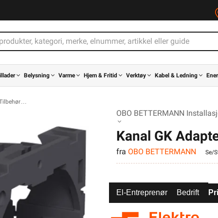
illader
Belysning
Varme
Hjem & Fritid
Verktøy
Kabel & Ledning
Ener
Tilbehør
OBO BETTERMANN Installasjo
Kanal GK Adapte
fra
OBO BETTERMANN
Stikkontakt OBO
Se/St
El-Entreprenør
Bedrift
Pr