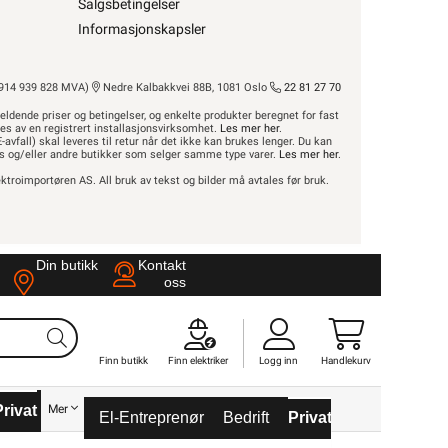
Salgsbetingelser
Informasjonskapsler
Adapter for
LEGG I HANDLEKURV
14 939 828 MVA)
Nedre Kalbakkvei 88B, 1081 Oslo
22 81 27 70
For bruk i kanalsys
eldende priser og betingelser, og enkelte produkter beregnet for fast
Meld feil i produktinformasjonen?
Lagre til senere
res av en registrert installasjonsvirksomhet.
Les mer her
.
Kanalsystemet GK-70110 og 70130 fra OBO Be
-avfall) skal leveres til retur når det ikke kan brukes lenger. Du kan
hus og/eller andre butikker som selger samme type varer.
Les mer her
.
kontorer. Til kanalen kan det bestilles hj
Lagre i din
ønskeliste
ktroimportøren AS. All bruk av tekst og bilder må avtales før bruk.
endestykke
t på å kunne inngå i et fast elektrisk anlegg, kan kun installeres
 en registrert installasjonsvirksomhet
.
Din butikk
Kontakt
oss
320+ på lager
r
Dokumentasjon
Tilbehør
Lagerstatus
Teknisk beskrivelse
Min butikk ikke valgt, velg
Min butikk
Halogenfri. For standard "ELKO" utstyr .Frontf
et GK 70110 / 70130.
Hent-i-Butikk
Sjekk
lagerstatus
Finn butikk
Finn elektriker
Logg inn
Handlekurv
innføring av kabel/ledninger. Benyttes til OBO
På lager i alle 32 butikkene, se
lagerstatus
stikkontakt i kanalsystemet.
Energi
Mer
Varemerker
Privat
Partnere
El-Entreprenør
Bedrift
Privat
Partnere
komponenter for enkel tilgang til strøm og data på