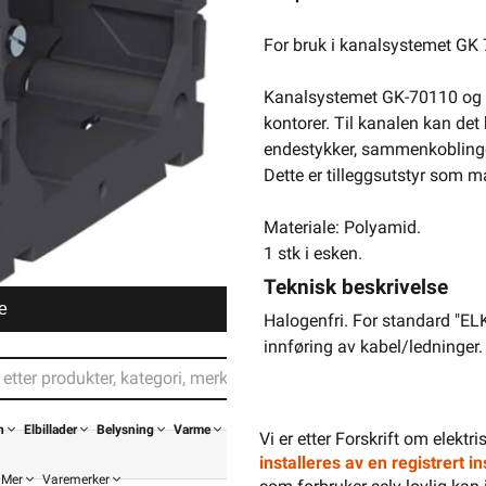
For bruk i kanalsystemet GK
Kanalsystemet GK-70110 og 70
kontorer. Til kanalen kan det 
endestykker, sammenkoblinger
Dette er tilleggsutstyr som må 
Materiale: Polyamid.
1 stk i esken.
Teknisk beskrivelse
e
Halogenfri. For standard "ELK
innføring av kabel/ledninger.
n
Elbillader
Belysning
Varme
Vi er etter Forskrift om elektr
installeres av en registrert 
Mer
Varemerker