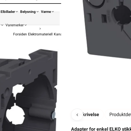
Elbillader
Belysning
Varme
r
Varemerker
Forsiden
Elektromateriell
Kanal Og Tilbehør
Installasjonskanal Tilbehør
OBO BETTER
Kanal GK Ad
fra
OBO
S
108,90
87,1
Pris 
Beskrivelse
Produktdet
Hurtigkass
Adapter for enkel ELKO stik