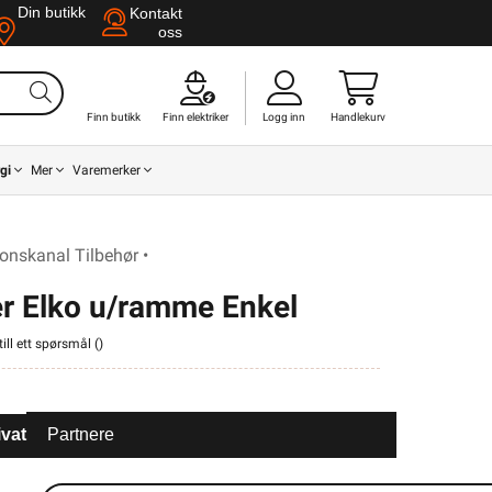
Din butikk
Kontakt
oss
Finn butikk
Finn elektriker
Logg inn
Handlekurv
gi
Mer
Varemerker
nskanal Tilbehør •
r Elko u/ramme Enkel
ill ett spørsmål (
)
ivat
Partnere