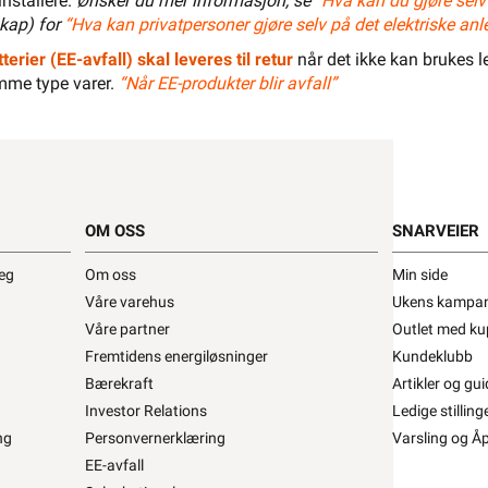
installere.
Ønsker du mer informasjon, se
”Hva kan du gjøre selv
kap) for
“Hva kan privatpersoner gjøre selv på det elektriske anl
r
ERMANN Installasjonskanal Tilbehør •
terier (EE-avfall) skal leveres til retur
når det ikke kan brukes le
mme type varer.
“Når EE-produkter blir avfall”
Adapter Elko u/ramme Enkel
BO BETTERMANN
Stikkontakt OBO
Se/Still ett spørsmål (
)
OM OSS
SNARVEIER
87,12 eks. mva.
320+ på lager
Pris per 1 Stykk
deg
Om oss
Min side
Min butikk ikke valgt, velg
Min butikk
Våre varehus
Ukens kampan
Hent-i-Butikk
Sjekk
lagerstatus
Våre partner
Outlet med ku
asse
På lager i alle 32 butikkene, se
lagerstatus
Fremtidens energiløsninger
Kundeklubb
Bærekraft
Artikler og gui
Investor Relations
Ledige stilling
ng
Personvernerklæring
Varsling og Å
EE-avfall
Beskrivelse
Produktdetaljer
Miljøp