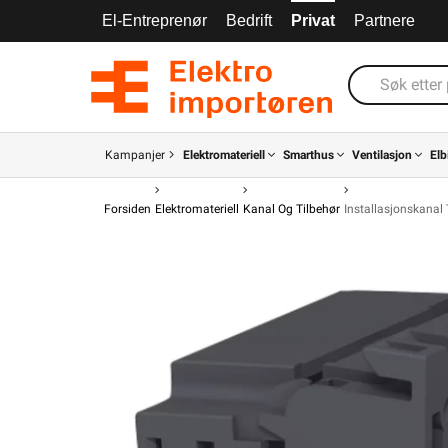
El-Entreprenør
Bedrift
Privat
Partnere
Kampanjer
Elektromateriell
Smarthus
Ventilasjon
Elb
Forsiden
Elektromateriell
Kanal Og Tilbehør
Installasjonskanal 