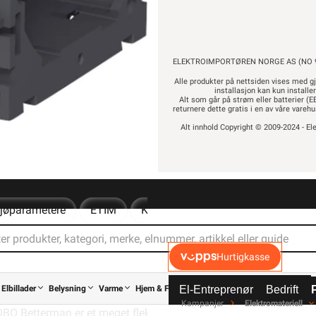
-
+
ELEKTROIMPORTØREN NORGE AS (NO 9
Alle produkter på nettsiden vises med gj
installasjon kan kun installe
Alt som går på strøm eller batterier (EE
returnere dette gratis i en av våre vare
Alt innhold Copyright © 2009-2024 - Ele
Elektrisk materiell beregne
av
108,90
87,12 eks. mva.
ljøparametere
ETIM
Kundeomtale
Spørsmål og sva
Pris per 1 Stykk
for enkel ELKO stikkontakt uten ramme tilpasset kanalsystem
Hurtigkasse
systemet GK 70110 og 70130 når man ønsker å benytte en ELKO 
Elbillader
Belysning
Varme
Hjem & Fritid
Verktøy
Kabel & Ledning
El-Entreprenør
Bedrift
Kampanjer
Elektromateriell
O Betterman er et meget fleksibelt system med alle nødvendige 