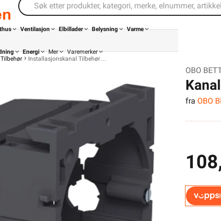
thus
Ventilasjon
Elbillader
Belysning
Varme
dning
Energi
Mer
Varemerker
Tilbehør
Installasjonskanal Tilbehør
OBO BETTE
Kanal
fra
OBO 
Stikk
108
Din butikk
Kontakt
oss