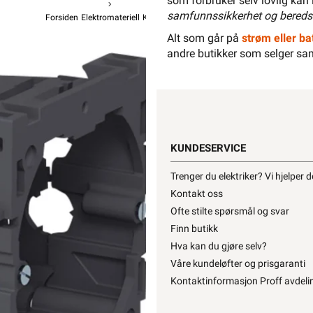
som forbruker selv lovlig kan 
samfunnssikkerhet og bereds
Forsiden
Elektromateriell
Kanal Og Tilbehør
Installasjonskanal Tilbehø
OBO BETT
Alt som går på
strøm eller bat
andre butikker som selger sa
Kanal GK 
fra
O
KUNDESERVICE
108,90
Trenger du elektriker? Vi hjelper 
Kontakt oss
Ofte stilte spørsmål og svar
Hurtigk
Finn butikk
Hva kan du gjøre selv?
Våre kundeløfter og prisgaranti
Kontaktinformasjon Proff avdeli