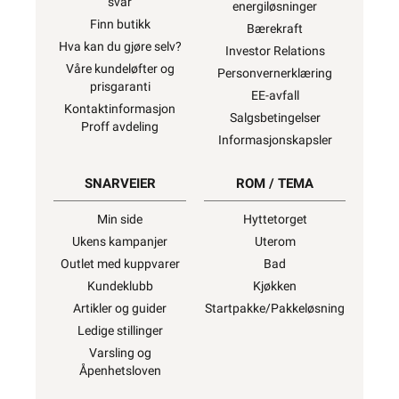
svar
energiløsninger
Finn butikk
Bærekraft
Hva kan du gjøre selv?
Investor Relations
Våre kundeløfter og
Personvernerklæring
prisgaranti
EE-avfall
Kontaktinformasjon
Salgsbetingelser
Proff avdeling
Informasjonskapsler
SNARVEIER
ROM / TEMA
Min side
Hyttetorget
Ukens kampanjer
Uterom
Outlet med kuppvarer
Bad
Kundeklubb
Kjøkken
Artikler og guider
Startpakke/Pakkeløsning
Ledige stillinger
Varsling og
Åpenhetsloven