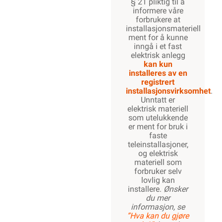
§ 21 pliktig til å
informere våre
forbrukere at
installasjonsmateriell
ment for å kunne
inngå i et fast
elektrisk anlegg
kan kun
installeres av en
registrert
installasjonsvirksomhet
.
Unntatt er
elektrisk materiell
som utelukkende
er ment for bruk i
faste
teleinstallasjoner,
og elektrisk
materiell som
forbruker selv
lovlig kan
installere.
Ønsker
du mer
informasjon, se
”Hva kan du gjøre