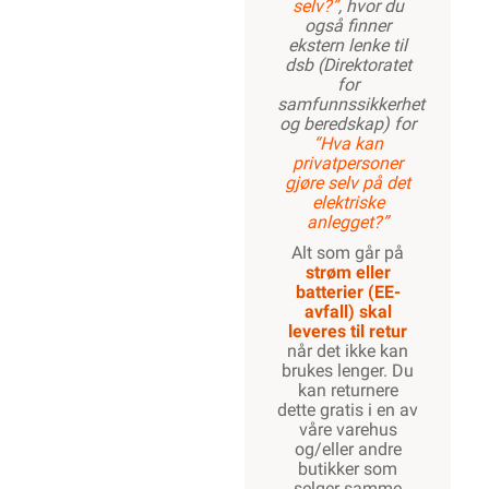
selv?”
, hvor du
også finner
ekstern lenke til
dsb (Direktoratet
for
samfunnssikkerhet
og beredskap) for
“Hva kan
privatpersoner
gjøre selv på det
elektriske
anlegget?”
Alt som går på
strøm eller
batterier (EE-
avfall) skal
leveres til retur
når det ikke kan
brukes lenger. Du
kan returnere
dette gratis i en av
våre varehus
og/eller andre
butikker som
selger samme