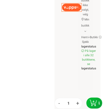
butikk
ikke
Hurtigkasse
valgt,
velg
Min
butikk
Hent-i-Butikk
Sjekk
lagerstatus
På lager
i alle 32
butikkene,
se
lagerstatus
-
+
LEGG