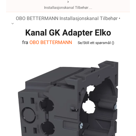
Installasjonskanal Tilbehør
OBO BETTERMANN Installasjonskanal Tilbehør •
Kanal GK Adapter Elko
fra
OBO BETTERMANN
u/ramme Enkel Stikkontakt
Se/Still ett spørsmål (
)
OBO