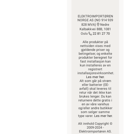
ELEKTROIMPORTØREN
NORGE AS (NO 914 939
828 MVA)
Nedre
Kalbakkvei 88B, 1081
Oslo
22 81 27 70
Alle produkter på
nettsiden vises med
gjeldende priser og
betingelser, og enkelte
produkter beregnet for
fast installasjon kan
kun installeres av en
registrert
installasjonsvirksomhet.
Les mer her
.
Alt som går på strøm
eller batterier (EE-
avfall) skal leveres til
retur når det ikke kan
brukes lenger. Du kan
returnere dette gratis i
en av våre varehus
og/eller andre butikker
som selger samme
type varer.
Les mer her
.
Alt innhold Copyright ©
2009-2024 -
Elektroimportøren AS.