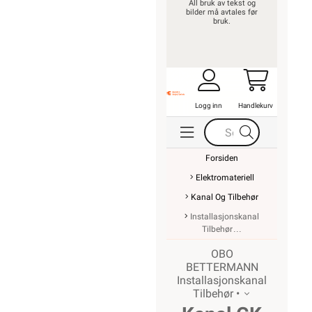
All bruk av tekst og
bilder må avtales før
bruk.
Logg inn
Handlekurv
Forsiden
Elektromateriell
Kanal Og Tilbehør
Installasjonskanal
Tilbehør
OBO
BETTERMANN
Installasjonskanal
Tilbehør •