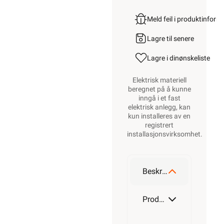
Meld feil i produktinfor
Lagre til senere
Lagre i din
ønskeliste
Elektrisk materiell
beregnet på å kunne
inngå i et fast
elektrisk anlegg, kan
kun installeres av en
registrert
installasjonsvirksomhet
.
Beskrivelse
Produktdetaljer