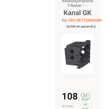
Installasjonskanal
Tilbehør •
Kanal GK
fra
OBO BETTERMANN
Adapter
Se/Still ett spørsmål (
)
Elko
u/ramme
Enkel
Stikkontakt
OBO
108,90
320+
på
87,12 eks.
lager