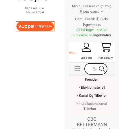
Min butikk ikke valgt, velg
87,12 eks. mva.
Min butikk
Pris per 1 Stykk
Hent-i-Butikk
Sjekk
lagerstatus
Hurtigkasse
På lager i alle 32
butikkene, se
lagerstatus
Logg inn
Handlekurv
Forsiden
Elektromateriell
Kanal Og Tilbehør
Installasjonskanal
Tilbehør
OBO
BETTERMANN