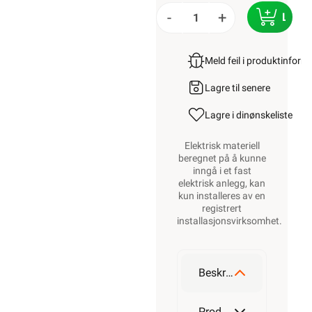
-
+
LEGG
Meld feil i produktinfor
Lagre til senere
Lagre i din
ønskeliste
Elektrisk materiell
beregnet på å kunne
inngå i et fast
elektrisk anlegg, kan
kun installeres av en
registrert
installasjonsvirksomhet
.
Beskrivelse
Produktdetaljer