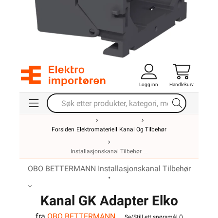
Logg inn
Handlekurv
Forsiden
Elektromateriell
Kanal Og Tilbehør
Installasjonskanal Tilbehør
OBO BETTERMANN Installasjonskanal Tilbehør
•
Kanal GK Adapter Elko
fra
OBO BETTERMANN
Se/Still ett spørsmål (
)