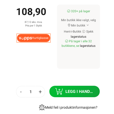
108,90
320+ på lager
Min butikk ikke valgt, velg
87,12 eks. mva.
Min butikk
Pris per 1 Stykk
Hent-i-Butikk
Sjekk
lagerstatus
Hurtigkasse
På lager i alle 32
butikkene, se
lagerstatus
-
+
LEGG I HANDLEKURV
Meld feil i produktinformasjonen?