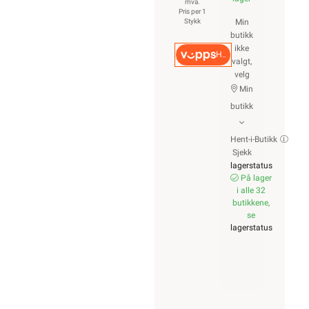
mva.
Pris per 1
Stykk
Min
butikk
ikke
Hurtigkasse
valgt,
velg
Min
butikk
Hent-i-Butikk
Sjekk
lagerstatus
På lager
i alle 32
butikkene,
se
lagerstatus