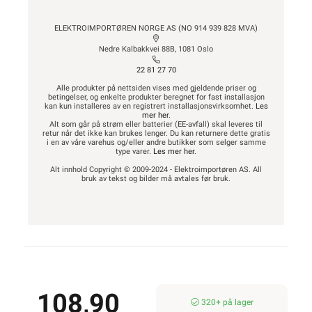
ELEKTROIMPORTØREN NORGE AS (NO 914 939 828 MVA)
Nedre Kalbakkvei 88B, 1081 Oslo
22 81 27 70
Alle produkter på nettsiden vises med gjeldende priser og
betingelser, og enkelte produkter beregnet for fast installasjon
kan kun installeres av en registrert installasjonsvirksomhet.
Les
mer her
.
Alt som går på strøm eller batterier (EE-avfall) skal leveres til
retur når det ikke kan brukes lenger. Du kan returnere dette gratis
i en av våre varehus og/eller andre butikker som selger samme
type varer.
Les mer her
.
Alt innhold Copyright © 2009-2024 - Elektroimportøren AS. All
bruk av tekst og bilder må avtales før bruk.
108,90
320+ på lager