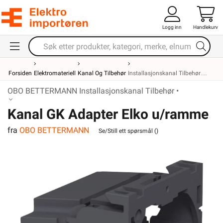
Logg inn
Handlekurv
Forsiden
Elektromateriell
Kanal Og Tilbehør
Installasjonskanal Tilbehør
OBO BETTERMANN Installasjonskanal Tilbehør •
Kanal GK Adapter Elko u/ramme
fra
OBO BETTERMANN
Enkel Stikkontakt OBO
Se/Still ett spørsmål (
)