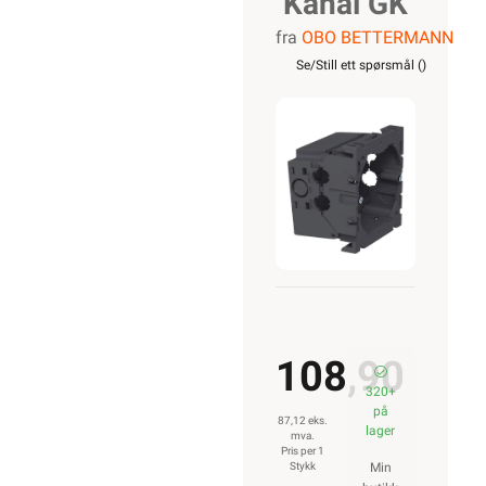
Kanal GK
fra
OBO BETTERMANN
Adapter
Se/Still ett spørsmål (
)
Elko
u/ramme
Enkel
Stikkontakt
OBO
108,90
320+
på
87,12 eks.
lager
mva.
Pris per 1
Stykk
Min