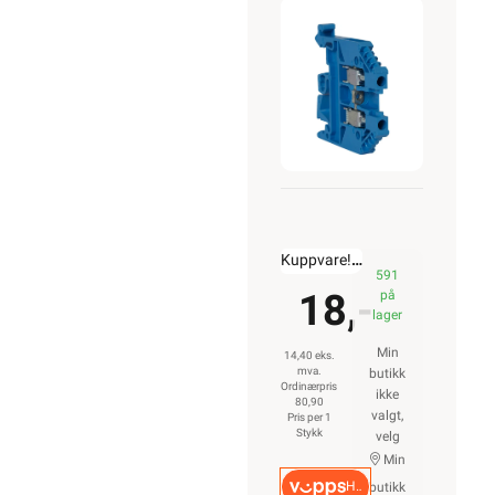
Kuppvare!
kr. 80,90
591
18,-
på
lager
Min
14,40 eks.
mva.
butikk
Ordinærpris
ikke
80,90
valgt,
Pris per 1
Stykk
velg
Min
Hurtigkasse
butikk