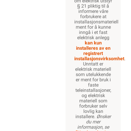
om elektrisk utstyr
§ 21 pliktig til å
informere våre
forbrukere at
installasjonsmateriell
ment for å kunne
inngå i et fast
elektrisk anlegg
kan kun
installeres av en
registrert
installasjonsvirksomhet
.
Unntatt er
elektrisk materiell
som utelukkende
er ment for bruk i
faste
teleinstallasjoner,
og elektrisk
materiell som
forbruker selv
lovlig kan
installere.
Ønsker
du mer
informasjon, se