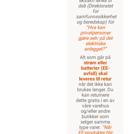
ekstern lenke til
dsb (Direktoratet
for
samfunnssikkerhet
og beredskap) for
“Hva kan
privatpersoner
gjøre selv på det
elektriske
anlegget?”
Alt som går på
strøm eller
batterier (EE-
avfall) skal
leveres til retur
når det ikke kan
brukes lenger. Du
kan returnere
dette gratis i en av
våre varehus
og/eller andre
butikker som
selger samme
type varer.
“Når
EE-produkter blir