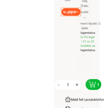
Stykk
velg
Min
Hurtigkasse
butikk
Hent-i-Butikk
Sjekk
lagerstatus
På lager
i 31 av 32
butikker, se
lagerstatus
-
+
LEGG
Meld feil i produktinfor