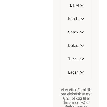
ETIM
Kundeomtale
Spørsmål og svar
Dokumentasjon
Tilbehør
Lagerstatus
Vi er etter Forskrift
om elektrisk utstyr
§ 21 pliktig til å
informere våre
forbrukere at