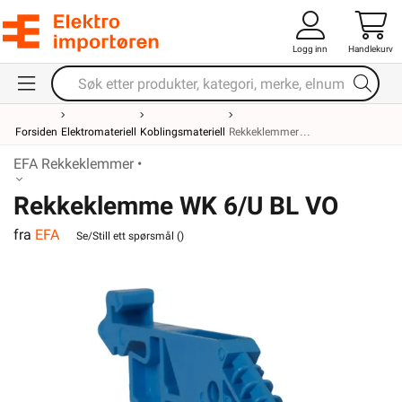
Logg inn
Handlekurv
Forsiden
Elektromateriell
Koblingsmateriell
Rekkeklemmer
EFA Rekkeklemmer •
Rekkeklemme WK 6/U BL VO
fra
EFA
Se/Still ett spørsmål (
)