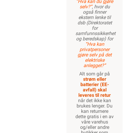
”Hva kan du gjøre
selv?”
, hvor du
også finner
ekstern lenke til
dsb (Direktoratet
for
samfunnssikkerhet
og beredskap) for
“Hva kan
privatpersoner
gjøre selv på det
elektriske
anlegget?”
Alt som går på
strøm eller
batterier (EE-
avfall) skal
leveres til retur
når det ikke kan
brukes lenger. Du
kan returnere
dette gratis i en av
våre varehus
og/eller andre
butikker som