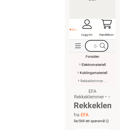
Logg inn
Handlekurv
Forsiden
Elektromateriell
Koblingsmateriell
Rekkeklemmer
EFA
Rekkeklemmer •
Rekkeklemme
fra
EFA
WK 6/U
Se/Still ett spørsmål (
)
BL VO