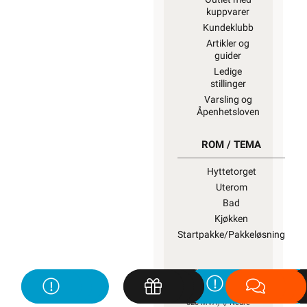
kuppvarer
Kundeklubb
Artikler og
guider
Ledige
stillinger
Varsling og
Åpenhetsloven
ROM / TEMA
Hyttetorget
Uterom
Bad
Kjøkken
Startpakke/Pakkeløsning
ELEKTROIMPORTØREN
NORGE AS (NO 914 939
828 MVA)
Nedre