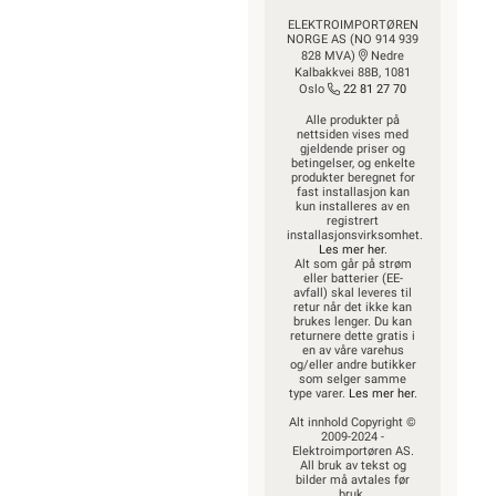
ELEKTROIMPORTØREN
NORGE AS (NO 914 939
828 MVA)
Nedre
Kalbakkvei 88B, 1081
Oslo
22 81 27 70
Alle produkter på
nettsiden vises med
gjeldende priser og
betingelser, og enkelte
produkter beregnet for
fast installasjon kan
kun installeres av en
registrert
installasjonsvirksomhet.
Les mer her
.
Alt som går på strøm
eller batterier (EE-
avfall) skal leveres til
retur når det ikke kan
brukes lenger. Du kan
returnere dette gratis i
en av våre varehus
og/eller andre butikker
som selger samme
type varer.
Les mer her
.
Alt innhold Copyright ©
2009-2024 -
Elektroimportøren AS.
All bruk av tekst og
bilder må avtales før
bruk.