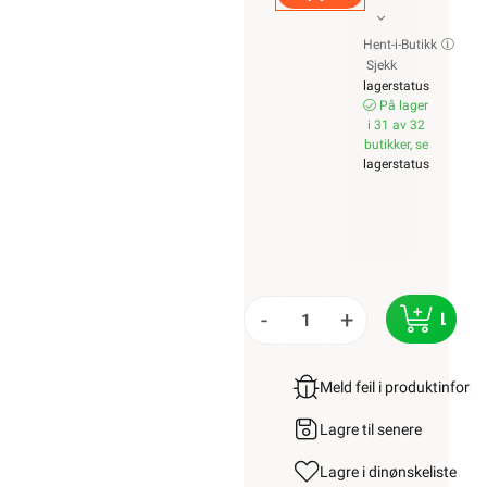
Hent-i-Butikk
Sjekk
lagerstatus
På lager
i 31 av 32
butikker, se
lagerstatus
-
+
LEGG
Meld feil i produktinfor
Lagre til senere
Lagre i din
ønskeliste