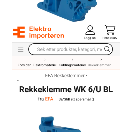
Logg inn
Handlekurv
Forsiden
Elektromateriell
Koblingsmateriell
Rekkeklemmer
EFA Rekkeklemmer •
Rekkeklemme WK 6/U BL
fra
EFA
VO
Se/Still ett spørsmål (
)