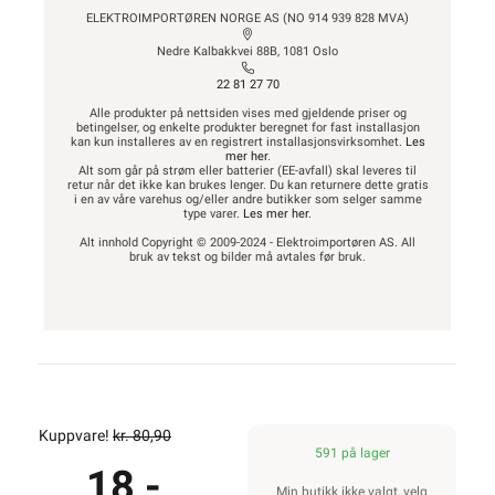
ELEKTROIMPORTØREN NORGE AS (NO 914 939 828 MVA)
Nedre Kalbakkvei 88B, 1081 Oslo
22 81 27 70
Alle produkter på nettsiden vises med gjeldende priser og
betingelser, og enkelte produkter beregnet for fast installasjon
kan kun installeres av en registrert installasjonsvirksomhet.
Les
mer her
.
Alt som går på strøm eller batterier (EE-avfall) skal leveres til
retur når det ikke kan brukes lenger. Du kan returnere dette gratis
i en av våre varehus og/eller andre butikker som selger samme
type varer.
Les mer her
.
Alt innhold Copyright © 2009-2024 - Elektroimportøren AS. All
bruk av tekst og bilder må avtales før bruk.
Kuppvare!
kr. 80,90
591 på lager
18,-
Min butikk ikke valgt, velg