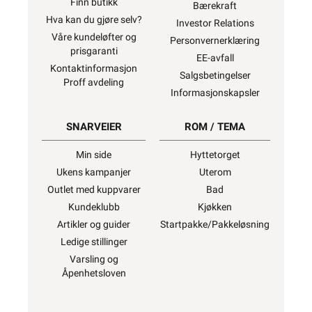
Finn butikk
Bærekraft
Hva kan du gjøre selv?
Investor Relations
Våre kundeløfter og
Personvernerklæring
prisgaranti
EE-avfall
Kontaktinformasjon
Salgsbetingelser
Proff avdeling
Informasjonskapsler
SNARVEIER
ROM / TEMA
Min side
Hyttetorget
Ukens kampanjer
Uterom
Outlet med kuppvarer
Bad
Kundeklubb
Kjøkken
Artikler og guider
Startpakke/Pakkeløsning
Ledige stillinger
Varsling og
Åpenhetsloven