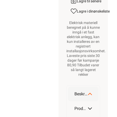
Lagre til senere
Lagre i din
ønskeliste
Elektrisk materiell
beregnet på å kunne
inngå i et fast
elektrisk anlegg, kan
kun installeres av en
registrert
installasjonsvirksomhet
.
Laveste pris siste 30
dager før kampanje
80,90 Tilbudet varer
så langt lageret
rekker
Beskrivelse
Produktdetaljer