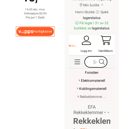
Min butikk
14,40 eks. mva.
Hent-i-Butikk
Sjekk
Ordinærpris 80,90
Pris per 1 Stykk
lagerstatus
På lager i 31 av 32
butikker, se
lagerstatus
Hurtigkasse
Logg inn
Handlekurv
Forsiden
Elektromateriell
Koblingsmateriell
Rekkeklemmer
EFA
Rekkeklemmer •
Rekkeklemme