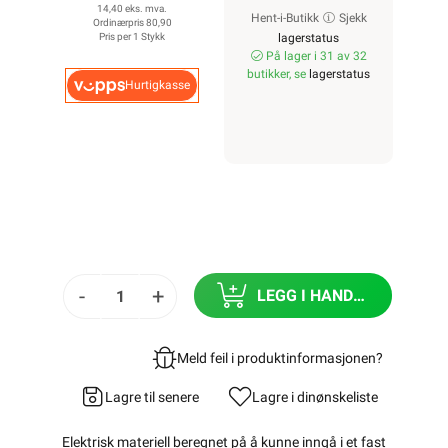
14,40 eks. mva.
Hent-i-Butikk
Sjekk
Ordinærpris 80,90
Pris per 1 Stykk
lagerstatus
På lager i 31 av 32
butikker, se
lagerstatus
Hurtigkasse
-
+
LEGG I HANDLEKURV
Meld feil i produktinformasjonen?
Lagre til senere
Lagre i din
ønskeliste
Elektrisk materiell beregnet på å kunne inngå i et fast