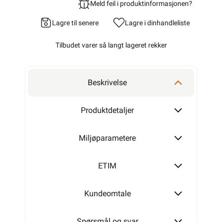
Meld feil i produktinformasjonen?
Lagre til senere
Lagre i din
handleliste
Tilbudet varer så langt lageret rekker
Beskrivelse
Produktdetaljer
Miljøparametere
ETIM
Kundeomtale
Spørsmål og svar