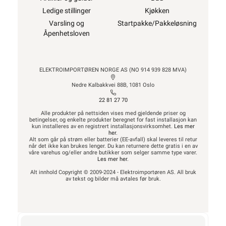
Ledige stillinger
Kjøkken
Varsling og
Startpakke/Pakkeløsning
Åpenhetsloven
ELEKTROIMPORTØREN NORGE AS (NO 914 939 828 MVA)
Nedre Kalbakkvei 88B, 1081 Oslo
22 81 27 70
Alle produkter på nettsiden vises med gjeldende priser og
betingelser, og enkelte produkter beregnet for fast installasjon kan
kun installeres av en registrert installasjonsvirksomhet.
Les mer
her
.
Alt som går på strøm eller batterier (EE-avfall) skal leveres til retur
når det ikke kan brukes lenger. Du kan returnere dette gratis i en av
våre varehus og/eller andre butikker som selger samme type varer.
Les mer her
.
Alt innhold Copyright © 2009-2024 - Elektroimportøren AS. All bruk
av tekst og bilder må avtales før bruk.