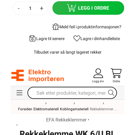
-
+
LEGG I ORDRE
Meld feil i produktinformasjonen?
Lagre til senere
Lagre i din
handleliste
Tilbudet varer så langt lageret rekker
Logg inn
Ordre
Forsiden
Elektromateriell
Koblingsmateriell
Rekkeklemmer
EFA Rekkeklemmer •
Rekkeklemme WK 6/U BL