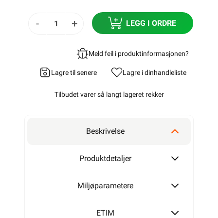
-
+
LEGG I ORDRE
Meld feil i produktinformasjonen?
Lagre til senere
Lagre i din
handleliste
Tilbudet varer så langt lageret rekker
Beskrivelse
Produktdetaljer
Miljøparametere
ETIM