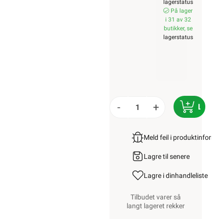
lagerstatus
På lager
i 31 av 32
butikker, se
lagerstatus
-
+
LEGG 
Meld feil i produktinfor
Lagre til senere
Lagre i din
handleliste
Tilbudet varer så
langt lageret rekker