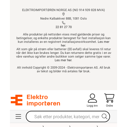
ELEKTROIMPORTØREN NORGE AS (NO 914 939 828 MVA)
Nedre Kalbakkvei 88B, 1081 Oslo
22 81 27 70
Alle produkter på nettsiden vises med gjeldende priser og
betingelser, og enkelte produkter beregnet for fast installasjon kan
kun installeres av en registrert installasjonsvirksomhet.
Les mer
her
.
Alt som går på strøm eller batterier (EE-avfall) skal leveres til retur
når det ikke kan brukes lenger. Du kan returnere dette gratis i en av
våre varehus og/eller andre butikker som selger samme type varer.
Les mer her
.
Alt innhold Copyright © 2009-2024 - Elektroimportøren AS. All bruk
av tekst og bilder må avtales før bruk.
Logg inn
Ordre