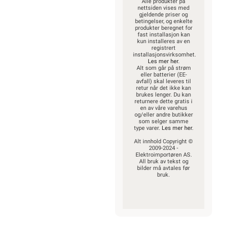
Alle produkter på
nettsiden vises med
gjeldende priser og
betingelser, og enkelte
produkter beregnet for
fast installasjon kan
kun installeres av en
registrert
installasjonsvirksomhet.
Les mer her
.
Alt som går på strøm
eller batterier (EE-
avfall) skal leveres til
retur når det ikke kan
brukes lenger. Du kan
returnere dette gratis i
en av våre varehus
og/eller andre butikker
som selger samme
type varer.
Les mer her
.
Alt innhold Copyright ©
2009-2024 -
Elektroimportøren AS.
All bruk av tekst og
bilder må avtales før
bruk.