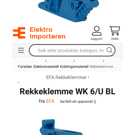
Logg inn
Ordre
Forsiden
Elektromateriell
Koblingsmateriell
Rekkeklemmer
EFA Rekkeklemmer •
Rekkeklemme WK 6/U BL
fra
EFA
VO
Se/Still ett spørsmål (
)