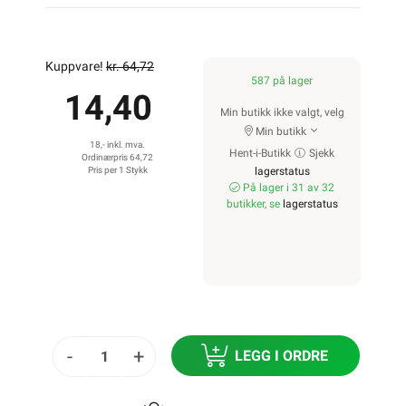
Kuppvare!
kr. 64,72
587 på lager
14,40
Min butikk ikke valgt, velg
Min butikk
18,- inkl. mva.
Hent-i-Butikk
Sjekk
Ordinærpris 64,72
Pris per 1 Stykk
lagerstatus
På lager i 31 av 32
butikker, se
lagerstatus
-
+
LEGG I ORDRE