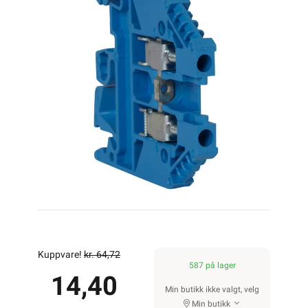
Kuppvare!
kr. 64,72
587 på lager
14,40
Min butikk ikke valgt, velg
Min butikk