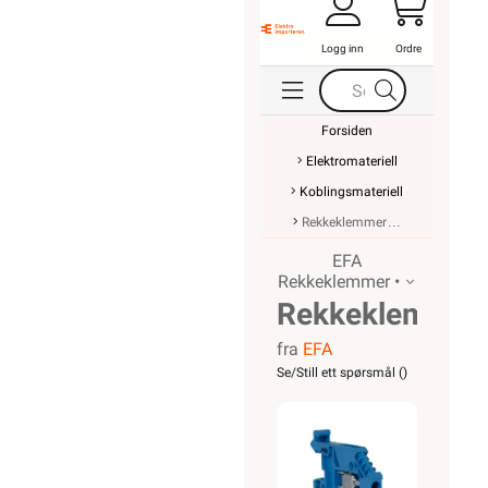
Logg inn
Ordre
Forsiden
Elektromateriell
Koblingsmateriell
Rekkeklemmer
EFA
Rekkeklemmer •
Rekkeklemme
fra
EFA
WK 6/U
Se/Still ett spørsmål (
)
BL VO