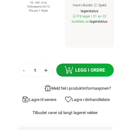
18,- inkl. mva.
Hent-i-Butikk
Sjekk
Ordinærpris 64,72
Pris per 1 Stykk
lagerstatus
På lager i 31 av 32
butikker, se
lagerstatus
-
+
LEGG I ORDRE
Meld feil i produktinformasjonen?
Lagre til senere
Lagre i din
handleliste
Tilbudet varer så langt lageret rekker