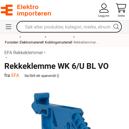
Logg inn
Ordre
Forsiden
Elektromateriell
Koblingsmateriell
Rekkeklemmer
EFA Rekkeklemmer •
Rekkeklemme WK 6/U BL VO
fra
EFA
Se/Still ett spørsmål (
)