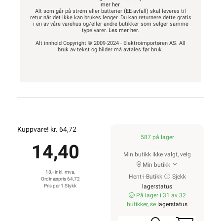
mer her
.
Alt som går på strøm eller batterier (EE-avfall) skal leveres til
retur når det ikke kan brukes lenger. Du kan returnere dette gratis
i en av våre varehus og/eller andre butikker som selger samme
type varer.
Les mer her
.
Alt innhold Copyright © 2009-2024 - Elektroimportøren AS. All
bruk av tekst og bilder må avtales før bruk.
Kuppvare!
kr. 64,72
587 på lager
14,40
Min butikk ikke valgt, velg
Min butikk
18,- inkl. mva.
Hent-i-Butikk
Sjekk
Ordinærpris 64,72
Pris per 1 Stykk
lagerstatus
På lager i 31 av 32
butikker, se
lagerstatus