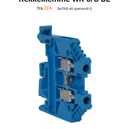
fra
EFA
VO
Se/Still ett spørsmål (
)