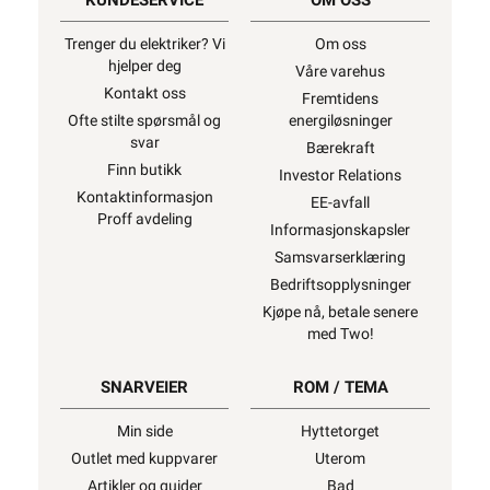
KUNDESERVICE
OM OSS
Trenger du elektriker? Vi
Om oss
hjelper deg
Våre varehus
Kontakt oss
Fremtidens
Ofte stilte spørsmål og
energiløsninger
svar
Bærekraft
Finn butikk
Investor Relations
Kontaktinformasjon
EE-avfall
Proff avdeling
Informasjonskapsler
Samsvarserklæring
Bedriftsopplysninger
Kjøpe nå, betale senere
med Two!
SNARVEIER
ROM / TEMA
Min side
Hyttetorget
Outlet med kuppvarer
Uterom
Artikler og guider
Bad