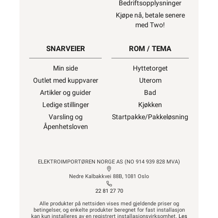
Bedriftsopplysninger
Kjøpe nå, betale senere
med Two!
SNARVEIER
ROM / TEMA
Min side
Hyttetorget
Outlet med kuppvarer
Uterom
Artikler og guider
Bad
Ledige stillinger
Kjøkken
Varsling og
Startpakke/Pakkeløsning
Åpenhetsloven
ELEKTROIMPORTØREN NORGE AS (NO 914 939 828 MVA)
Nedre Kalbakkvei 88B, 1081 Oslo
22 81 27 70
Alle produkter på nettsiden vises med gjeldende priser og
betingelser, og enkelte produkter beregnet for fast installasjon
kan kun installeres av en registrert installasjonsvirksomhet.
Les