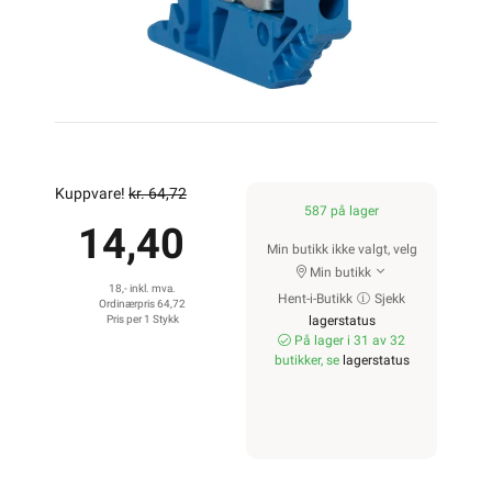
Kuppvare!
kr. 64,72
587 på lager
14,40
Min butikk ikke valgt, velg
Min butikk
18,- inkl. mva.
Hent-i-Butikk
Sjekk
Ordinærpris 64,72
Pris per 1 Stykk
lagerstatus
På lager i 31 av 32
butikker, se
lagerstatus