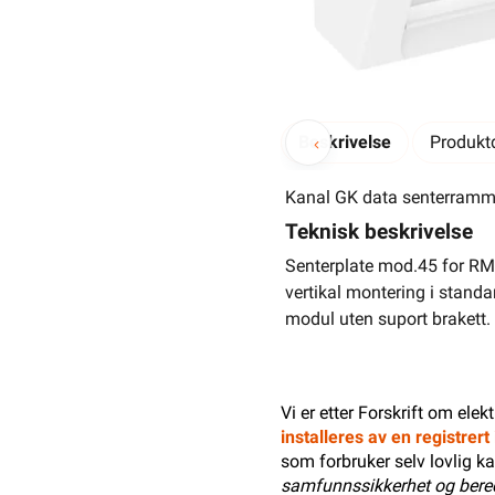
Beskrivelse
Produktd
Kanal GK data senterram
Teknisk beskrivelse
Senterplate mod.45 for RM 
vertikal montering i stan
modul uten suport brakett.
Vi er etter Forskrift om elek
installeres av en registrer
som forbruker selv lovlig ka
samfunnssikkerhet og bere