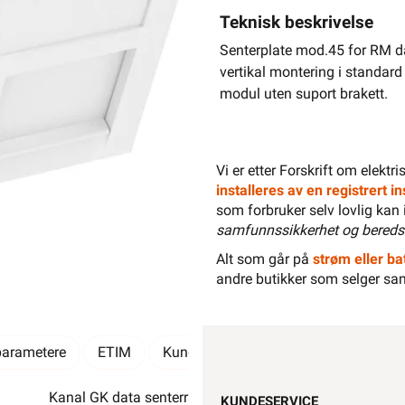
Teknisk beskrivelse
Senterplate mod.45 for RM da
vertikal montering i standa
modul uten suport brakett.
-
+
Vi er etter Forskrift om elektr
installeres av en registrert 
som forbruker selv lovlig kan 
samfunnssikkerhet og bereds
Alt som går på
strøm eller bat
Elektrisk materiell beregnet på
andre butikker som selger sa
av en
parametere
ETIM
Kundeomtale
Spørsmål og svar
Kanal GK data senterramme skrå DTS-2RM RW1 OBO.
KUNDESERVICE