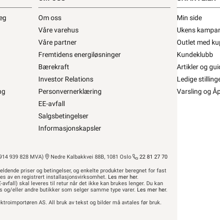
deg
Om oss
Min side
 for konnektorer. Kan benyttes for horisontal og
Våre varehus
Ukens kampan
, ASM-C5 G, ASM-C6 og ASM-C6 G; R&M: cat5 og cat6
Våre partner
Outlet med ku
Fremtidens energiløsninger
Kundeklubb
Bærekraft
Artikler og gui
Investor Relations
Ledige stilling
t for å kunne inngå i et fast elektrisk anlegg
kan kun
ng
Personvernerklæring
Varsling og Å
bruk i faste teleinstallasjoner, og elektrisk materiell
EE-avfall
også finner ekstern lenke til dsb (Direktoratet for
Salgsbetingelser
 elektriske anlegget?”
Informasjonskapsler
eturnere dette gratis i en av våre varehus og/eller
r avfall”
14 939 828 MVA)
Nedre Kalbakkvei 88B, 1081 Oslo
22 81 27 70
eldende priser og betingelser, og enkelte produkter beregnet for fast
res av en registrert installasjonsvirksomhet.
Les mer her
.
-avfall) skal leveres til retur når det ikke kan brukes lenger. Du kan
hus og/eller andre butikker som selger samme type varer.
Les mer her
.
ktroimportøren AS. All bruk av tekst og bilder må avtales før bruk.
ROM / TEMA