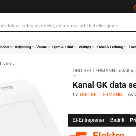
illader
Belysning
Varme
Hjem & Fritid
Verktøy
Kabel & Ledning
Ener
Tilbehør
OBO BETTERMANN Installasjo
Kanal GK data 
fra
OBO BETTERMANN
RW1 OBO
Se/St
El-Entreprenør
Bedrift
Pr