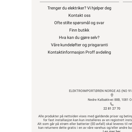
Trenger du elektriker? Vi hjelper deg
Kontakt oss
Ofte stilte spørsmål og svar
Finn butikk
Hva kan du gjøre selv?
Våre kundeløfter og prisgaranti
Kontaktinformasjon Proff avdeling
ELEKTROIMPORTØREN NORGE AS (NO 914
Nedre Kalbakkvei 88B, 1081 O
22 81 27 70
Alle produkter på nettsiden vises med gjeldende priser og betin
for fast installasjon kan kun installeres av en registrert in
Alt som går på strøm eller batterier (EE-avfall) skal leveres til r
kan returnere dette gratis i en av våre varehus og/eller andre 
Les mer her
.