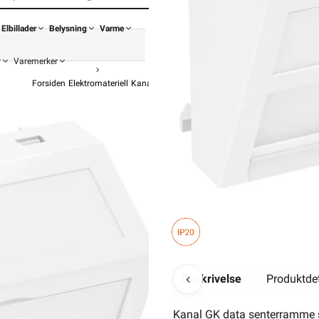
Elbillader
Belysning
Varme
r
Varemerker
Forsiden
Elektromateriell
Kanal Og Tilbehør
Installasjonskanal Tilbehør
OBO BETTER
Kanal GK dat
fra
OBO
118,90
95,1
Pris 
Beskrivelse
Produktdet
Hurtigkass
Kanal GK data senterramme