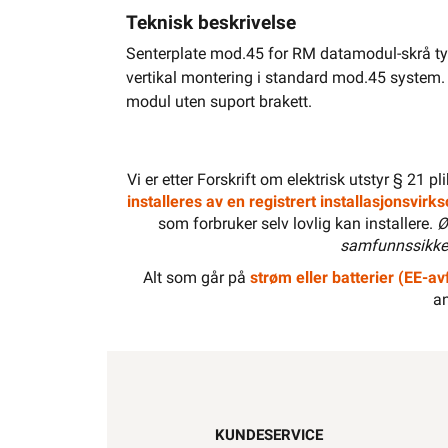
Teknisk beskrivelse
Senterplate mod.45 for RM datamodul-skrå typ
vertikal montering i standard mod.45 system
modul uten suport brakett.
Vi er etter Forskrift om elektrisk utstyr § 21 p
installeres av en registrert installasjonsvir
som forbruker selv lovlig kan installere.
Ø
samfunnssikker
Alt som går på
strøm eller batterier (EE-avf
an
KUNDESERVICE