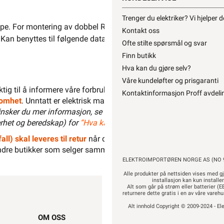
Trenger du elektriker? Vi hjelper 
e. For montering av dobbel R&M tele/data RJ45. Med blendelokk
Kontakt oss
. Kan benyttes til følgende data konektorer: OBO: type ASM-C5
Ofte stilte spørsmål og svar
Finn butikk
Hva kan du gjøre selv?
Våre kundeløfter og prisgaranti
liktig til å informere våre forbrukere at installasjonsmateriell men
Kontaktinformasjon Proff avdeli
ksomhet
. Unntatt er elektrisk materiell som utelukkende er ment for 
nsker du mer informasjon, se
”Hva kan du gjøre selv?”
, hvor du 
het og beredskap) for
“Hva kan privatpersoner gjøre selv på det
all) skal leveres til retur
når det ikke kan brukes lenger. Du kan r
dre butikker som selger samme type varer.
“Når EE-produkter bli
ELEKTROIMPORTØREN NORGE AS (NO 9
Alle produkter på nettsiden vises med gj
installasjon kan kun installe
Alt som går på strøm eller batterier (EE
returnere dette gratis i en av våre vare
Alt innhold Copyright © 2009-2024 - Ele
OM OSS
SNARVEIER