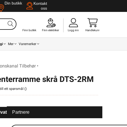
Din butikk
Kontakt
oss
Finn butikk
Finn elektriker
Logg inn
Handlekurv
gi
Mer
Varemerker
nskanal Tilbehør •
senterramme skrå DTS-2RM
ill ett spørsmål (
)
ivat
Partnere