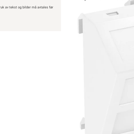
ruk av tekst og bilder må avtales før