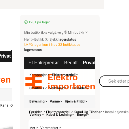
Hyttetorget
Uterom
r
Bad
120± på lager
Kjøkken
Min butikk ikke valgt, velg
Min butikk
Startpakke/Pakkeløsning
Hent-i-Butikk
Sjekk
lagerstatus
På lager kun i 6 av 32 butikker, se
lagerstatus
ven
Privat
Partnere
El-Entreprenør
Bedrift
Privat
Partnere
Kampanjer
Elektromateriell
Smarthus
Ventilasjon
Elbillader
Belysning
Varme
Hjem & Fritid
Kanal Og Tilbehør
Installasjonskanal Tilbehør
OBO BET
Forsiden
Elektromateriell
Kanal Og Tilbehør
Installasjonska
Verktøy
Kabel & Ledning
Energi
Kana
Mer
Varemerker