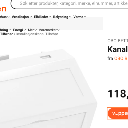
thus
Ventilasjon
Elbillader
Belysning
Varme
dning
Energi
Mer
Varemerker
Tilbehør
Installasjonskanal Tilbehør
OBO BETTE
Kanal
fra
OBO 
RW1 
118
Din butikk
Kontakt
oss