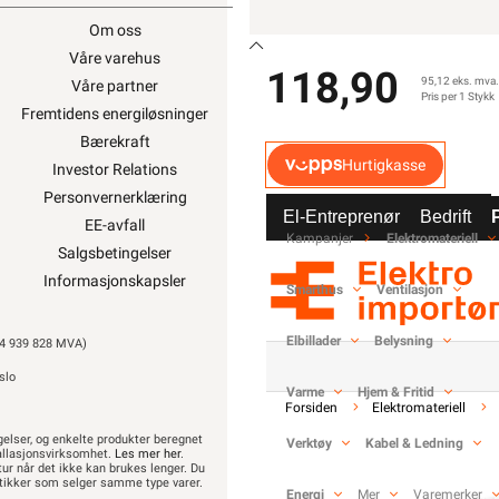
Om oss
Min side
Våre varehus
Ukens kampanjer
118,90
95,12 eks. mva.
Våre partner
Outlet med kuppvare
Pris per 1 Stykk
Fremtidens energiløsninger
Kundeklubb
Bærekraft
Artikler og guider
Hurtigkasse
Investor Relations
Ledige stillinger
Personvernerklæring
Varsling og Åpenhetslo
El-Entreprenør
Bedrift
EE-avfall
Kampanjer
Elektromateriell
Salgsbetingelser
Informasjonskapsler
Smarthus
Ventilasjon
Elbillader
Belysning
 939 828 MVA)
slo
Varme
Hjem & Fritid
Forsiden
Elektromateriell
gelser, og enkelte produkter beregnet
Verktøy
Kabel & Ledning
stallasjonsvirksomhet.
Les mer her
.
etur når det ikke kan brukes lenger. Du
butikker som selger samme type varer.
Energi
Mer
Varemerker