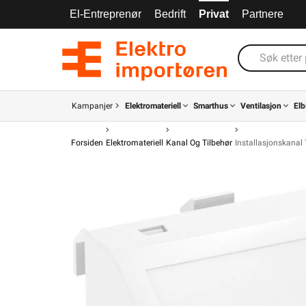
El-Entreprenør
Bedrift
Privat
Partnere
Kampanjer
Elektromateriell
Smarthus
Ventilasjon
Elb
Forsiden
Elektromateriell
Kanal Og Tilbehør
Installasjonskanal 