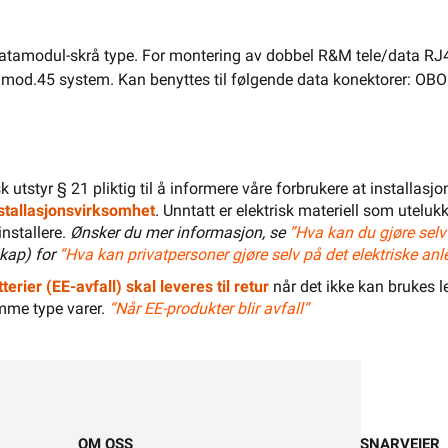
tamodul-skrå type. For montering av dobbel R&M tele/data RJ45
rd mod.45 system. Kan benyttes til følgende data konektorer: 
LEGG I HANDLEKURV
isk utstyr § 21 pliktig til å informere våre forbrukere at installas
installasjonsvirksomhet
. Unntatt er elektrisk materiell som utelukk
Meld feil i produktinformasjonen?
Lagre til senere
installere.
Ønsker du mer informasjon, se
”Hva kan du gjøre selv
kap) for
“Hva kan privatpersoner gjøre selv på det elektriske anl
Lagre i din
ønskeliste
terier (EE-avfall) skal leveres til retur
når det ikke kan brukes le
 å kunne inngå i et fast elektrisk anlegg, kan kun installeres
mme type varer.
“Når EE-produkter blir avfall”
 registrert installasjonsvirksomhet
.
Dokumentasjon
Tilbehør
Lagerstatus
OM OSS
SNARVEIER