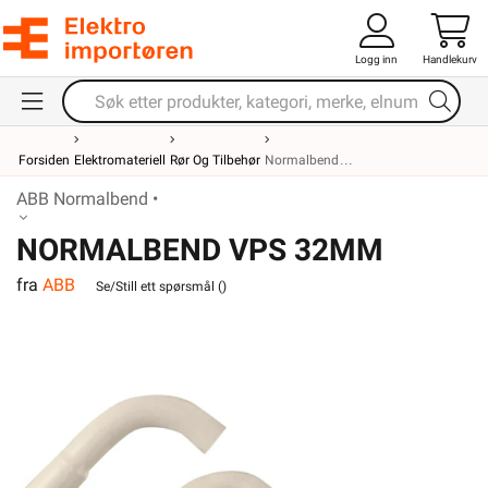
Logg inn
Handlekurv
Forsiden
Elektromateriell
Rør Og Tilbehør
Normalbend
ABB Normalbend •
NORMALBEND VPS 32MM
fra
ABB
Se/Still ett spørsmål (
)