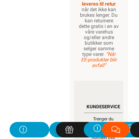
leveres til retur
når det ikke kan
brukes lenger. Du
kan returnere
dette gratis i en av
våre varehus
og/eller andre
butikker som
selger samme
type varer.
“Når
EE-produkter blir
avfall”
KUNDESERVICE
Trenger du
elektriker? Vi hjelper
deg
Kontakt oss