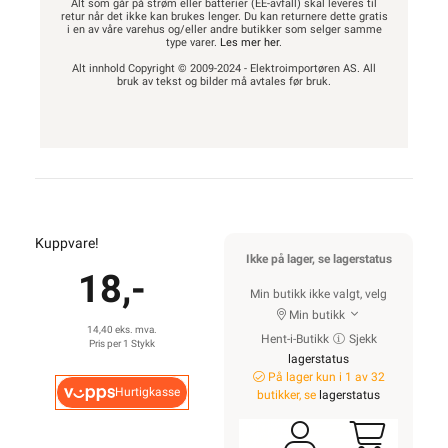
Alt som går på strøm eller batterier (EE-avfall) skal leveres til
retur når det ikke kan brukes lenger. Du kan returnere dette gratis
i en av våre varehus og/eller andre butikker som selger samme
type varer.
Les mer her
.
Alt innhold Copyright © 2009-2024 - Elektroimportøren AS. All
bruk av tekst og bilder må avtales før bruk.
Kuppvare!
Ikke på lager, se lagerstatus
18,-
Min butikk ikke valgt, velg
Min butikk
14,40 eks. mva.
Hent-i-Butikk
Sjekk
Pris per 1 Stykk
lagerstatus
På lager kun i 1 av 32
Hurtigkasse
butikker, se
lagerstatus