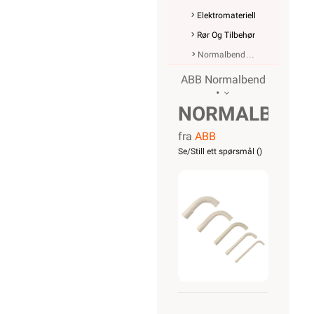
Elektromateriell
Rør Og Tilbehør
Normalbend
ABB Normalbend
•
NORMALBEND
fra
ABB
VPS
Se/Still ett spørsmål (
)
32MM