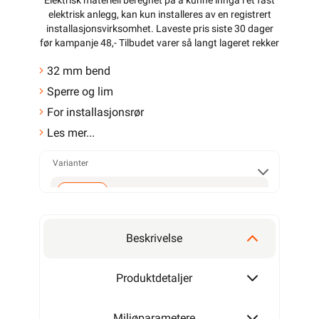
Elektrisk materiell beregnet på å kunne inngå i et fast
elektrisk anlegg, kan kun installeres av en registrert
installasjonsvirksomhet
. Laveste pris siste 30 dager
før kampanje 48,- Tilbudet varer så langt lageret rekker
32 mm bend
Sperre og lim
For installasjonsrør
Les mer...
Varianter
32mm
Beskrivelse
Produktdetaljer
Miljøparametere