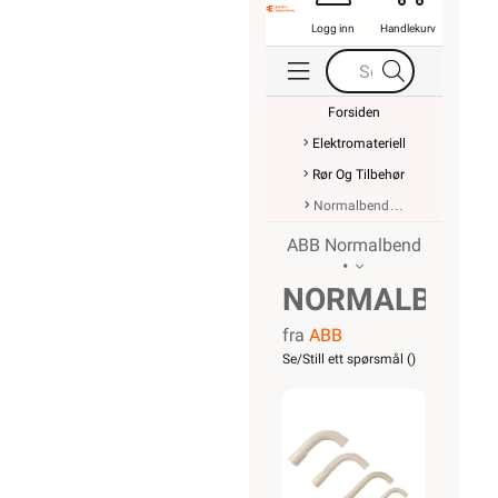
Logg inn
Handlekurv
Forsiden
Elektromateriell
Rør Og Tilbehør
Normalbend
ABB Normalbend
•
NORMALBEND
fra
ABB
VPS
Se/Still ett spørsmål (
)
32MM