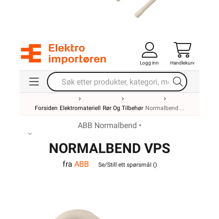
Logg inn
Handlekurv
Forsiden
Elektromateriell
Rør Og Tilbehør
Normalbend
ABB Normalbend •
NORMALBEND VPS
fra
ABB
32MM
Se/Still ett spørsmål (
)