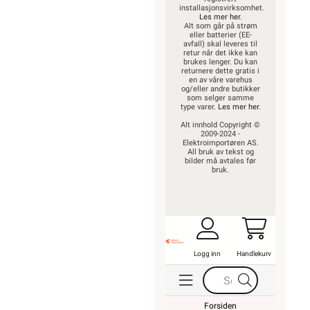
installasjonsvirksomhet.
Les mer her
.
Alt som går på strøm
eller batterier (EE-
avfall) skal leveres til
retur når det ikke kan
brukes lenger. Du kan
returnere dette gratis i
en av våre varehus
og/eller andre butikker
som selger samme
type varer.
Les mer her
.
Alt innhold Copyright ©
2009-2024 -
Elektroimportøren AS.
All bruk av tekst og
bilder må avtales før
bruk.
Logg inn
Handlekurv
Forsiden