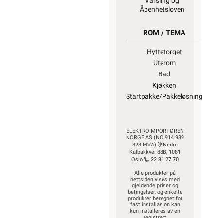
Varsling og
Åpenhetsloven
ROM / TEMA
Hyttetorget
Uterom
Bad
Kjøkken
Startpakke/Pakkeløsning
ELEKTROIMPORTØREN
NORGE AS (NO 914 939
828 MVA)
Nedre
Kalbakkvei 88B, 1081
Oslo
22 81 27 70
Alle produkter på
nettsiden vises med
gjeldende priser og
betingelser, og enkelte
produkter beregnet for
fast installasjon kan
kun installeres av en
registrert