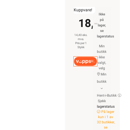
Kuppvare!
Ikke
18,-
på
lager,
se
14,40 eks.
lagerstatus
mva.
Pris per 1
Min
Stykk
butikk
ikke
Hurtigkasse
valgt,
velg
Min
butikk
Hent-i-Butikk
Sjekk
lagerstatus
På lager
kun i 1 av
32 butikker,
se