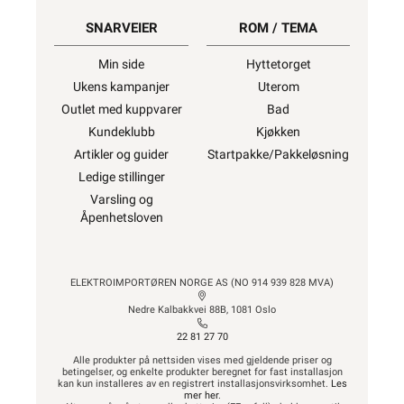
SNARVEIER
ROM / TEMA
Min side
Hyttetorget
Ukens kampanjer
Uterom
Outlet med kuppvarer
Bad
Kundeklubb
Kjøkken
Artikler og guider
Startpakke/Pakkeløsning
Ledige stillinger
Varsling og
Åpenhetsloven
ELEKTROIMPORTØREN NORGE AS (NO 914 939 828 MVA)
Nedre Kalbakkvei 88B, 1081 Oslo
22 81 27 70
Alle produkter på nettsiden vises med gjeldende priser og
betingelser, og enkelte produkter beregnet for fast installasjon
kan kun installeres av en registrert installasjonsvirksomhet.
Les
mer her
.