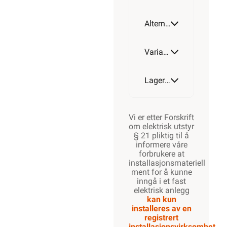
Alternative artikler
Varianter av artikkel
Lagerstatus
Vi er etter Forskrift
om elektrisk utstyr
§ 21 pliktig til å
informere våre
forbrukere at
installasjonsmateriell
ment for å kunne
inngå i et fast
elektrisk anlegg
kan kun
installeres av en
registrert
installasjonsvirksomhet
.