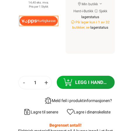
14,40 eks. mva.
Min butikk
Pris per 1 Stykk
Hent-i-Butikk
Sjekk
lagerstatus
Hurtigkasse
På lager kun i 1 av 32
butikker, se
lagerstatus
-
+
LEGG I HANDLEKURV
Meld feil i produktinformasjonen?
Lagre til senere
Lagre i din
ønskeliste
Begrenset antall!