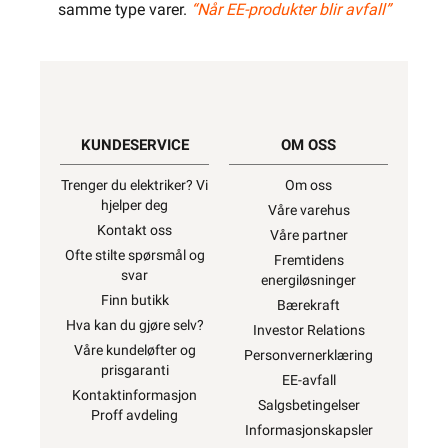
samme type varer.
“Når EE-produkter blir avfall”
KUNDESERVICE
OM OSS
Trenger du elektriker? Vi
Om oss
hjelper deg
Våre varehus
Kontakt oss
Våre partner
Ofte stilte spørsmål og
Fremtidens
svar
energiløsninger
Finn butikk
Bærekraft
Hva kan du gjøre selv?
Investor Relations
Våre kundeløfter og
Personvernerklæring
prisgaranti
EE-avfall
Kontaktinformasjon
Salgsbetingelser
Proff avdeling
Informasjonskapsler