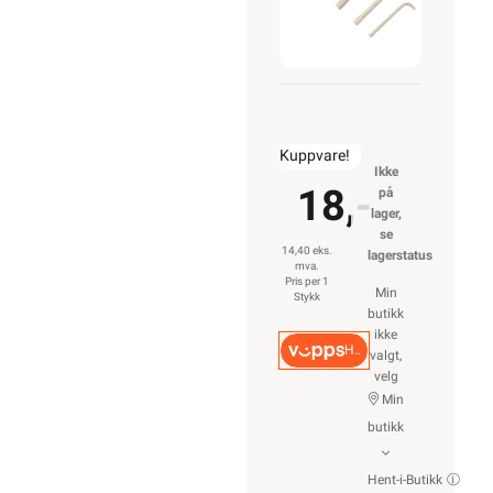
Kuppvare!
Ikke
18,-
på
lager,
se
14,40 eks.
lagerstatus
mva.
Pris per 1
Min
Stykk
butikk
ikke
Hurtigkasse
valgt,
velg
Min
butikk
Hent-i-Butikk