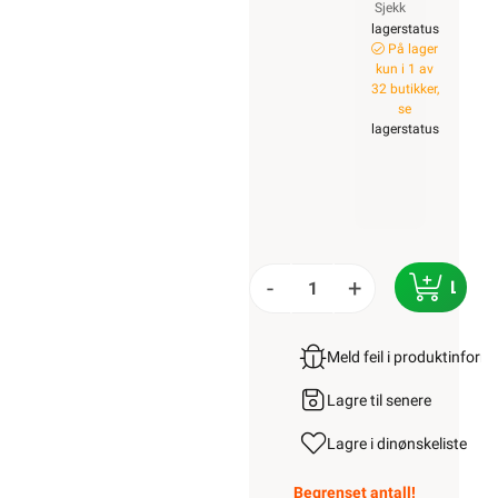
Sjekk
lagerstatus
På lager
kun i 1 av
32 butikker,
se
lagerstatus
-
+
LEGG
Meld feil i produktinfor
Lagre til senere
Lagre i din
ønskeliste
Begrenset antall!