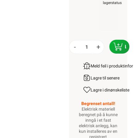
lagerstatus
-
+
LEGG
Meld feil i produktinfor
Lagre til senere
Lagre i din
ønskeliste
Begrenset antall!
Elektrisk materiell
beregnet på å kunne
inngå i et fast
elektrisk anlegg, kan
kun installeres av en
registrert