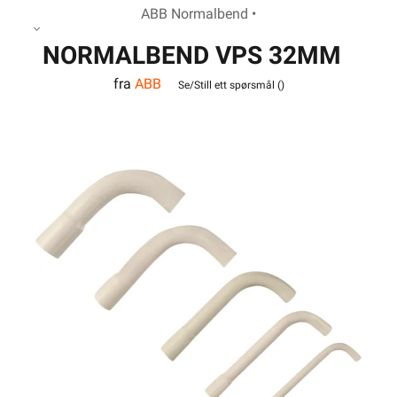
ABB Normalbend •
NORMALBEND VPS 32MM
fra
ABB
Se/Still ett spørsmål (
)