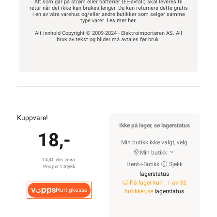
Alt som går på strøm eller batterier (EE-avfall) skal leveres til
retur når det ikke kan brukes lenger. Du kan returnere dette gratis
i en av våre varehus og/eller andre butikker som selger samme
type varer.
Les mer her
.
Alt innhold Copyright © 2009-2024 - Elektroimportøren AS. All
bruk av tekst og bilder må avtales før bruk.
Kuppvare!
Ikke på lager, se lagerstatus
18,-
Min butikk ikke valgt, velg
Min butikk
14,40 eks. mva.
Hent-i-Butikk
Sjekk
Pris per 1 Stykk
lagerstatus
På lager kun i 1 av 32
Hurtigkasse
butikker, se
lagerstatus