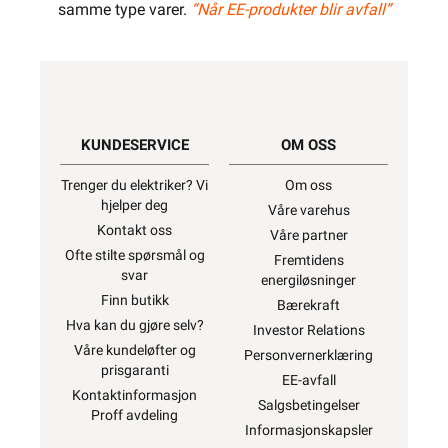
samme type varer.
“Når EE-produkter blir avfall”
KUNDESERVICE
OM OSS
Trenger du elektriker? Vi
Om oss
hjelper deg
Våre varehus
Kontakt oss
Våre partner
Ofte stilte spørsmål og
Fremtidens
svar
energiløsninger
Finn butikk
Bærekraft
Hva kan du gjøre selv?
Investor Relations
Våre kundeløfter og
Personvernerklæring
prisgaranti
EE-avfall
Kontaktinformasjon
Salgsbetingelser
Proff avdeling
Informasjonskapsler