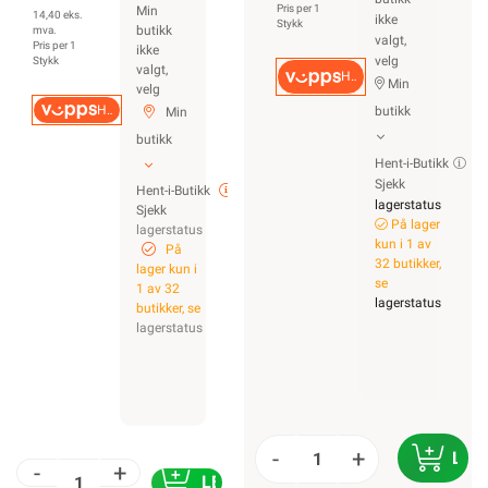
Pris per 1
Min
14,40 eks.
ikke
Stykk
butikk
mva.
valgt,
Pris per 1
ikke
velg
Stykk
valgt,
Hurtigkasse
Min
velg
Hurtigkasse
butikk
Min
butikk
Hent-i-Butikk
Sjekk
Hent-i-Butikk
lagerstatus
Sjekk
På lager
lagerstatus
kun i 1 av
På
32 butikker,
lager kun i
se
1 av 32
lagerstatus
butikker, se
lagerstatus
-
+
LEG
-
+
LEGG I HANDLEKURV