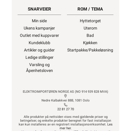
SNARVEIER
ROM / TEMA
Min side
Hyttetorget
Ukens kampanjer
Uterom
Outlet med kuppvarer
Bad
Kundeklubb
Kjøkken
Artikler og guider
Startpakke/Pakkeløsning
Ledige stillinger
Varsling og
Åpenhetsloven
ELEKTROIMPORTØREN NORGE AS (NO 914 939 828 MVA)
Nedre Kalbakkvei 88B, 1081 Oslo
22 81 27 70
Alle produkter på nettsiden vises med gjeldende priser og
betingelser, og enkelte produkter beregnet for fast installasjon
kan kun installeres av en registrert installasjonsvirksomhet.
Les
mer her
.