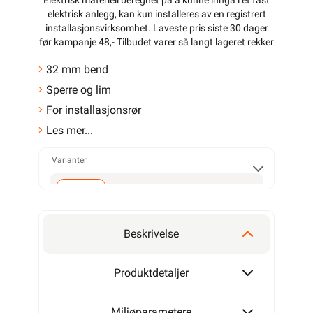
Elektrisk materiell beregnet på å kunne inngå i et fast
elektrisk anlegg, kan kun installeres av en registrert
installasjonsvirksomhet
. Laveste pris siste 30 dager
før kampanje 48,- Tilbudet varer så langt lageret rekker
32 mm bend
Sperre og lim
For installasjonsrør
Les mer...
Varianter
32mm
Beskrivelse
Produktdetaljer
Miljøparametere