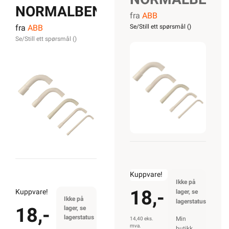
NORMALBEND
fra
ABB
VPS
fra
ABB
Se/Still ett spørsmål (
)
VPS 32MM
32MM
Se/Still ett spørsmål (
)
Kuppvare!
Ikke på
18,-
Kuppvare!
lager, se
Ikke på
lagerstatus
18,-
lager, se
lagerstatus
Min
14,40 eks.
mva.
butikk