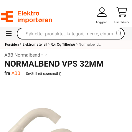
Logg inn
Handlekurv
Forsiden
Elektromateriell
Rør Og Tilbehør
Normalbend
ABB Normalbend •
NORMALBEND VPS 32MM
fra
ABB
Se/Still ett spørsmål (
)