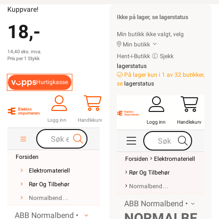
Kuppvare!
Ikke på lager, se lagerstatus
18,-
Min butikk ikke valgt, velg
Min butikk
14,40 eks. mva.
Hent-i-Butikk
Sjekk
Pris per 1 Stykk
lagerstatus
På lager kun i 1 av 32 butikker,
Hurtigkasse
se
lagerstatus
Logg inn
Handlekurv
Logg inn
Handlekurv
Forsiden
Forsiden
Elektromateriell
Elektromateriell
Rør Og Tilbehør
Rør Og Tilbehør
Normalbend
Normalbend
ABB Normalbend •
NORMALBEND
ABB Normalbend •