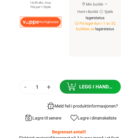
14,40 eks. mva.
Min butikk
Pris per 1 Stykk
Hent-i-Butikk
Sjekk
lagerstatus
Hurtigkasse
På lager kun i 1 av 32
butikker, se
lagerstatus
-
+
LEGG I HANDLEKURV
Meld feil i produktinformasjonen?
Lagre til senere
Lagre i din
ønskeliste
Begrenset antall!