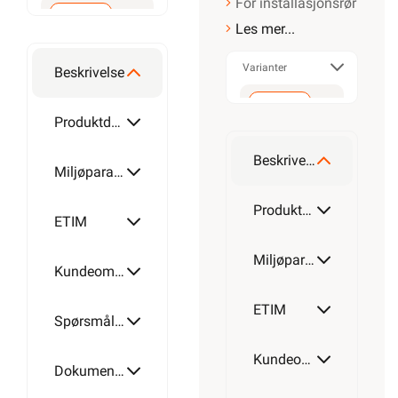
For installasjonsrør
Les mer...
32mm
Varianter
Beskrivelse
Produktdetaljer
32mm
Beskrivelse
Miljøparametere
Produktdetaljer
ETIM
Miljøparametere
Kundeomtale
ETIM
Spørsmål og svar
Kundeomtale
Dokumentasjon