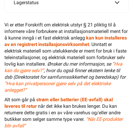
Lagerstatus
Vi er etter Forskrift om elektrisk utstyr § 21 pliktig til å
informere våre forbrukere at installasjonsmateriell ment for
å kunne inngå i et fast elektrisk anlegg
kan kun installeres
av en registrert installasjonsvirksomhet
. Unntatt er
elektrisk materiell som utelukkende er ment for bruk i faste
teleinstallasjoner, og elektrisk materiell som forbruker selv
lovlig kan installere.
Ønsker du mer informasjon, se
”Hva
kan du gjøre selv?”
, hvor du også finner ekstern lenke til
dsb (Direktoratet for samfunnssikkerhet og beredskap) for
“Hva kan privatpersoner gjøre selv på det elektriske
anlegget?”
Alt som går på
strøm eller batterier (EE-avfall) skal
leveres til retur
når det ikke kan brukes lenger. Du kan
returnere dette gratis i en av våre varehus og/eller andre
butikker som selger samme type varer.
“Når EE-produkter
blir avfall”