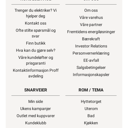
Trenger du elektriker? Vi
Om oss
hjelper deg
Våre varehus
Kontakt oss
Våre partner
Ofte stilte spørsmål og
Fremtidens energiløsninger
svar
Bærekraft
Finn butikk
Investor Relations
Hva kan du gjøre selv?
Personvernerklæring
Våre kundeløfter og
EE-avfall
prisgaranti
Salgsbetingelser
Kontaktinformasjon Proff
Informasjonskapsler
avdeling
SNARVEIER
ROM / TEMA
Min side
Hyttetorget
Ukens kampanjer
Uterom
Outlet med kuppvarer
Bad
Kundeklubb
Kjøkken