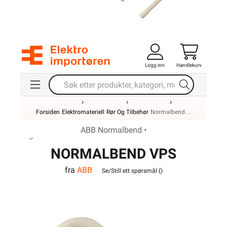
Logg inn
Handlekurv
Forsiden
Elektromateriell
Rør Og Tilbehør
Normalbend
ABB Normalbend •
NORMALBEND VPS
fra
ABB
32MM
Se/Still ett spørsmål (
)