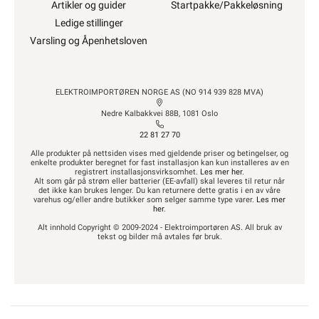
Artikler og guider
Startpakke/Pakkeløsning
Ledige stillinger
Varsling og Åpenhetsloven
ELEKTROIMPORTØREN NORGE AS (NO 914 939 828 MVA)
Nedre Kalbakkvei 88B, 1081 Oslo
22 81 27 70
Alle produkter på nettsiden vises med gjeldende priser og betingelser, og
enkelte produkter beregnet for fast installasjon kan kun installeres av en
registrert installasjonsvirksomhet.
Les mer her
.
Alt som går på strøm eller batterier (EE-avfall) skal leveres til retur når
det ikke kan brukes lenger. Du kan returnere dette gratis i en av våre
varehus og/eller andre butikker som selger samme type varer.
Les mer
her
.
Alt innhold Copyright © 2009-2024 - Elektroimportøren AS. All bruk av
tekst og bilder må avtales før bruk.