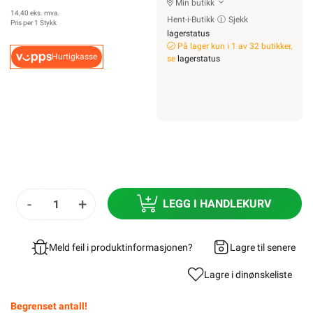
Min butikk
14,40 eks. mva.
Hent-i-Butikk
Sjekk
Pris per 1 Stykk
lagerstatus
På lager kun i 1 av 32 butikker,
Hurtigkasse
se
lagerstatus
-
+
LEGG I HANDLEKURV
Meld feil i produktinformasjonen?
Lagre til senere
Lagre i din
ønskeliste
Begrenset antall!