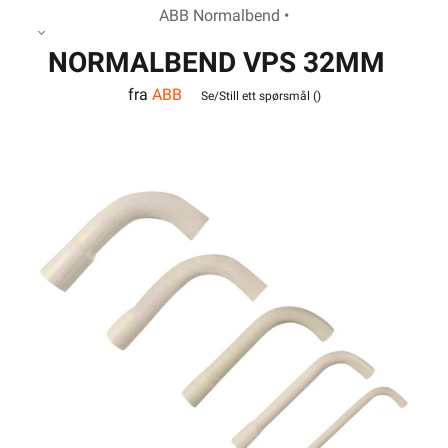
ABB Normalbend •
NORMALBEND VPS 32MM
fra
ABB
Se/Still ett spørsmål (
)