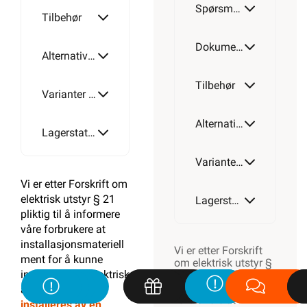
Spørsmål og svar
Tilbehør
Dokumentasjon
Alternative artikler
Tilbehør
Varianter av artikkel
Alternative artikler
Lagerstatus
Varianter av artikkel
Vi er etter Forskrift om
elektrisk utstyr § 21
Lagerstatus
pliktig til å informere
våre forbrukere at
installasjonsmateriell
Vi er etter Forskrift
ment for å kunne
om elektrisk utstyr §
inngå i et fast elektrisk
21 pliktig til å
informere våre
anlegg
kan kun
forbrukere at
installeres av en