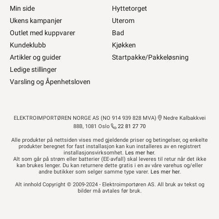
Min side
Hyttetorget
Ukens kampanjer
Uterom
Outlet med kuppvarer
Bad
Kundeklubb
Kjøkken
Artikler og guider
Startpakke/Pakkeløsning
Ledige stillinger
Varsling og Åpenhetsloven
ELEKTROIMPORTØREN NORGE AS (NO 914 939 828 MVA)
Nedre Kalbakkvei
88B, 1081 Oslo
22 81 27 70
Alle produkter på nettsiden vises med gjeldende priser og betingelser, og enkelte
produkter beregnet for fast installasjon kan kun installeres av en registrert
installasjonsvirksomhet.
Les mer her
.
Alt som går på strøm eller batterier (EE-avfall) skal leveres til retur når det ikke
kan brukes lenger. Du kan returnere dette gratis i en av våre varehus og/eller
andre butikker som selger samme type varer.
Les mer her
.
Alt innhold Copyright © 2009-2024 - Elektroimportøren AS. All bruk av tekst og
bilder må avtales før bruk.