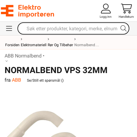
Logg inn
Handlekurv
Forsiden
Elektromateriell
Rør Og Tilbehør
Normalbend
ABB Normalbend •
NORMALBEND VPS 32MM
fra
ABB
Se/Still ett spørsmål (
)