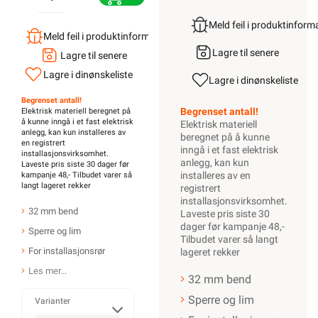
Meld feil i produktinfor
Meld feil i produktinformasjonen?
Lagre til senere
Lagre til senere
Lagre i din
ønskeliste
Lagre i din
ønskeliste
Begrenset antall!
Begrenset antall!
Elektrisk materiell beregnet på
å kunne inngå i et fast elektrisk
Elektrisk materiell
anlegg, kan kun installeres av
beregnet på å kunne
en registrert
inngå i et fast elektrisk
installasjonsvirksomhet
.
anlegg, kan kun
Laveste pris siste 30 dager før
installeres av en
kampanje 48,- Tilbudet varer så
langt lageret rekker
registrert
installasjonsvirksomhet
.
32 mm bend
Laveste pris siste 30
dager før kampanje 48,-
Sperre og lim
Tilbudet varer så langt
For installasjonsrør
lageret rekker
Les mer...
32 mm bend
Sperre og lim
Varianter