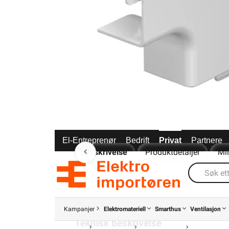
El-Entreprenør
Bedrift
Privat
Partnere
Beskrivelse
Produktdetaljer
Mi
-Tilbehør: minikanaler
-Renhvit RAL9010
Kampanjer
Elektromateriell
Smarthus
Ventilasjon
Teknisk beskrivelse