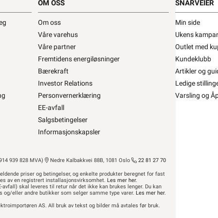
OM OSS
SNARVEIER
deg
Om oss
Min side
TTERMANN Hvit T-stykke hette i PVC •
Våre varehus
Ukens kampan
e for Kanal WDK40040RW
Våre partner
Outlet med ku
Fremtidens energiløsninger
Kundeklubb
BO BETTERMANN
Se/Still ett spørsmål (
)
Bærekraft
Artikler og gui
Investor Relations
Ledige stilling
ng
Personvernerklæring
Varsling og Å
EE-avfall
,12 eks. mva.
100± på lager
is per 1 Stykk
Salgsbetingelser
Min butikk ikke valgt, velg
Min butikk
Informasjonskapsler
Hent-i-Butikk
Sjekk
lagerstatus
asse
På lager i 15 av 32 butikker, se
lagerstatus
14 939 828 MVA)
Nedre Kalbakkvei 88B, 1081 Oslo
22 81 27 70
eldende priser og betingelser, og enkelte produkter beregnet for fast
res av en registrert installasjonsvirksomhet.
Les mer her
.
-avfall) skal leveres til retur når det ikke kan brukes lenger. Du kan
hus og/eller andre butikker som selger samme type varer.
Les mer her
.
ktroimportøren AS. All bruk av tekst og bilder må avtales før bruk.
Beskrivelse
Produktdetaljer
Miljøp