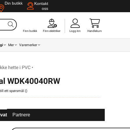
Din butikk
Kontakt
oss
Finn butikk
Finn elektriker
Logg inn
Handlekurv
gi
Mer
Varemerker
e hette i PVC •
anal WDK40040RW
ill ett spørsmål (
)
ivat
Partnere