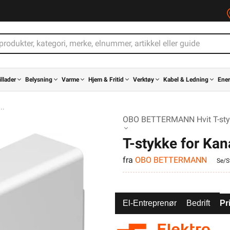
illader
Belysning
Varme
Hjem & Fritid
Verktøy
Kabel & Ledning
Ener
OBO BETTERMANN Hvit T-stykk
T-stykke for K
fra
OBO BETTERMANN
Se/St
El-Entreprenør
Bedrift
Pr