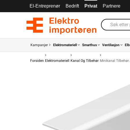
El-Entreprenør
Bedrift
Privat
Partnere
Kampanjer
Elektromateriell
Smarthus
Ventilasjon
Elb
Forsiden
Elektromateriell
Kanal Og Tilbehør
Minikanal Tilbehør