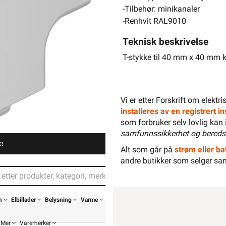
-Tilbehør: minikanaler
-Renhvit RAL9010
Teknisk beskrivelse
T-stykke til 40 mm x 40 mm 
Vi er etter Forskrift om elektr
installeres av en registrert 
som forbruker selv lovlig kan 
samfunnssikkerhet og bereds
e
Alt som går på
strøm eller bat
andre butikker som selger sa
n
Elbillader
Belysning
Varme
Mer
Varemerker