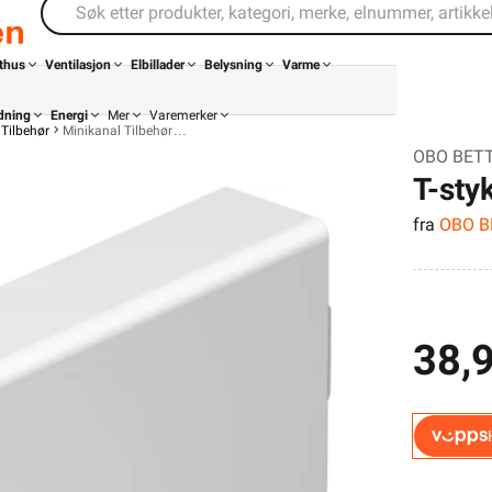
thus
Ventilasjon
Elbillader
Belysning
Varme
dning
Energi
Mer
Varemerker
Tilbehør
Minikanal Tilbehør
OBO BETTE
T-sty
fra
OBO 
38,
Din butikk
Kontakt
oss