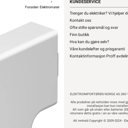
KUNDESERVICE
Forsiden
Elektromateriell
Kanal Og Tilbehør
Minikanal Tilbehør
Trenger du elektriker? Vi hjelper 
OBO BE
Kontakt oss
T-stykk
Ofte stilte spørsmål og svar
Finn butikk
fra
O
Hva kan du gjøre selv?
Våre kundeløfter og prisgaranti
Kontaktinformasjon Proff avdeli
38,90
31
Pr
Hurtigk
ELEKTROIMPORTØREN NORGE AS (NO 9
Alle produkter på nettsiden vises med gj
installasjon kan kun installe
Alt som går på strøm eller batterier (EE
returnere dette gratis i en av våre vare
Alt innhold Copyright © 2009-2024 - Ele