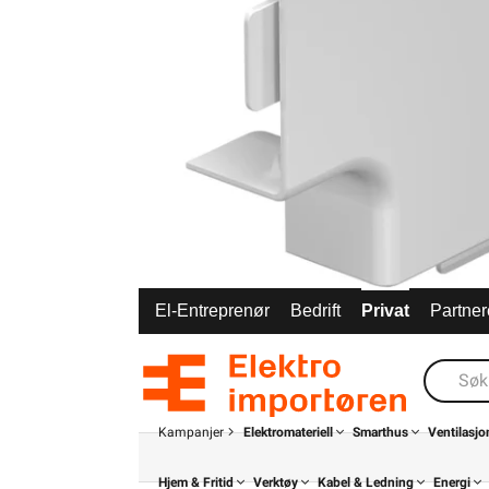
El-Entreprenør
Bedrift
Privat
Partner
Kampanjer
Elektromateriell
Smarthus
Ventilasjo
Hjem & Fritid
Verktøy
Kabel & Ledning
Energi