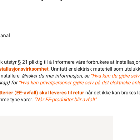
El-Entreprenør
Bedrift
Privat
Partnere
Kampanjer
Elektromateriell
Smarthus
Ventilasjon
Elbillader
kanal
Belysning
Varme
Hjem & Fritid
Verktøy
Kabel & Ledning
Energi
isk utstyr § 21 pliktig til å informere våre forbrukere at installas
installasjonsvirksomhet
. Unntatt er elektrisk materiell som utelukk
Mer
Varemerker
installere.
Ønsker du mer informasjon, se
”Hva kan du gjøre selv
kap) for
“Hva kan privatpersoner gjøre selv på det elektriske anl
Din butikk
Kontakt
oss
terier (EE-avfall) skal leveres til retur
når det ikke kan brukes le
mme type varer.
“Når EE-produkter blir avfall”
Finn butikk
Finn elektriker
Logg inn
Handlekurv