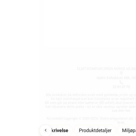
Finn butikk
Hva kan du gjøre selv?
Våre kundeløfter og prisgaranti
Kontaktinformasjon Proff avdeling
ELEKTROIMPORTØREN NORGE AS (NO 
Nedre Kalbakkvei 88B, 10
22 81 27 70
Alle produkter på nettsiden vises med gjeldende priser og b
for fast installasjon kan kun installeres av en registrer
Alt som går på strøm eller batterier (EE-avfall) skal leveres t
kan returnere dette gratis i en av våre varehus og/eller an
Les mer her
.
Alt innhold Copyright © 2009-2024 - Elektroimportøren AS. A
bruk.
Beskrivelse
Produktdetaljer
Miljø