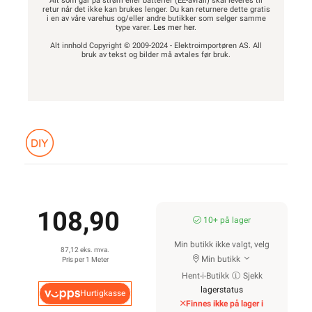
Alt som går på strøm eller batterier (EE-avfall) skal leveres til
retur når det ikke kan brukes lenger. Du kan returnere dette gratis
i en av våre varehus og/eller andre butikker som selger samme
type varer.
Les mer her
.
Alt innhold Copyright © 2009-2024 - Elektroimportøren AS. All
bruk av tekst og bilder må avtales før bruk.
108,90
10+ på lager
Min butikk ikke valgt, velg
87,12 eks. mva.
Min butikk
Pris per 1 Meter
Hent-i-Butikk
Sjekk
lagerstatus
Hurtigkasse
Finnes ikke på lager i