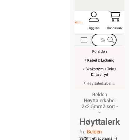
Logg inn
Handlekurv
Forsiden
Kabel & Ledning
Svakstrøm / Tele /
Data / Lyd
Høyttalerkabel
Belden
Høyttalerkabel
2x2.5mm2 sort •
Høyttalerkabel
fra
Belden
2x2.5mm2
Se/Still ett spørsmål (
)