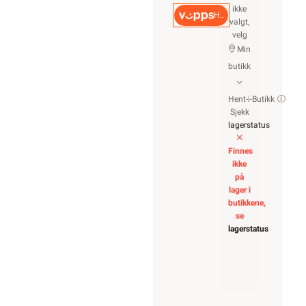
ikke
Hurtigkasse
valgt,
velg
Min
butikk
Hent-i-Butikk
Sjekk
lagerstatus
Finnes
ikke
på
lager i
butikkene,
se
lagerstatus