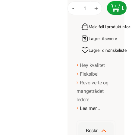
-
+
LEGG
Meld feil i produktinfor
Lagre til senere
Lagre i din
ønskeliste
Høy kvalitet
Fleksibel
Revolverte og
mangetrådet
ledere
Les mer...
Beskrivelse