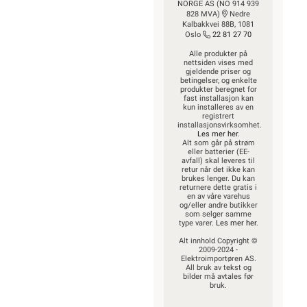
NORGE AS (NO 914 939
828 MVA)
Nedre
Kalbakkvei 88B, 1081
Oslo
22 81 27 70
Alle produkter på
nettsiden vises med
gjeldende priser og
betingelser, og enkelte
produkter beregnet for
fast installasjon kan
kun installeres av en
registrert
installasjonsvirksomhet.
Les mer her
.
Alt som går på strøm
eller batterier (EE-
avfall) skal leveres til
retur når det ikke kan
brukes lenger. Du kan
returnere dette gratis i
en av våre varehus
og/eller andre butikker
som selger samme
type varer.
Les mer her
.
Alt innhold Copyright ©
2009-2024 -
Elektroimportøren AS.
All bruk av tekst og
bilder må avtales før
bruk.