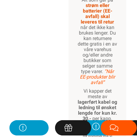
strøm eller
batterier (EE-
avfall) skal
leveres til retur
når det ikke kan
brukes lenger. Du
kan returnere
dette gratis i en av
våre varehus
og/eller andre
butikker som
selger samme
type varer.
“Når
EE-produkter blir
avfall”
Vi kapper det
meste av
lagerført kabel og
ledning til ønsket
lengde for kun kr.
30,-
per kapp.
Kapping av ikke
lagerført spesialkabel
på trommel må vi