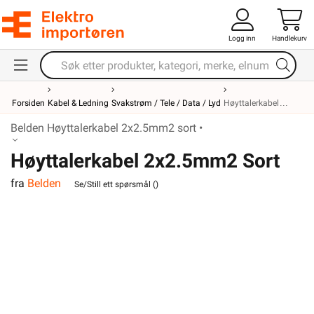
Logg inn
Handlekurv
Forsiden
Kabel & Ledning
Svakstrøm / Tele / Data / Lyd
Høyttalerkabel
Belden Høyttalerkabel 2x2.5mm2 sort •
Høyttalerkabel 2x2.5mm2 Sort
fra
Belden
Belden
Se/Still ett spørsmål (
)