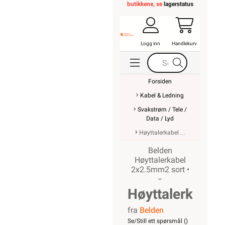
butikkene, se
lagerstatus
Logg inn
Handlekurv
Forsiden
Kabel & Ledning
Svakstrøm / Tele /
Data / Lyd
Høyttalerkabel
Belden
Høyttalerkabel
2x2.5mm2 sort •
Høyttalerkabel
fra
Belden
2x2.5mm2
Se/Still ett spørsmål (
)