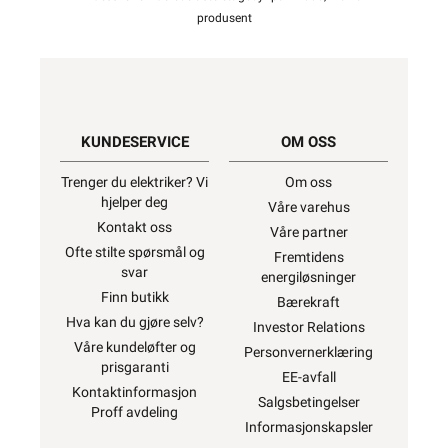
produsent
KUNDESERVICE
OM OSS
Trenger du elektriker? Vi
Om oss
hjelper deg
Våre varehus
Kontakt oss
Våre partner
Ofte stilte spørsmål og
Fremtidens
svar
energiløsninger
Finn butikk
Bærekraft
Hva kan du gjøre selv?
Investor Relations
Våre kundeløfter og
Personvernerklæring
prisgaranti
EE-avfall
Kontaktinformasjon
Salgsbetingelser
Proff avdeling
Informasjonskapsler