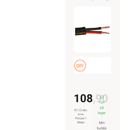
Sort
Belden
108,90
10+
på
87,12 eks.
lager
mva.
Pris per 1
Meter
Min
butikk