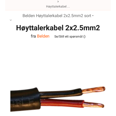
Høyttalerkabel
Belden Høyttalerkabel 2x2.5mm2 sort •
Høyttalerkabel 2x2.5mm2
fra
Belden
Sort Belden
Se/Still ett spørsmål (
)