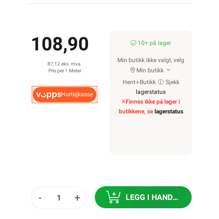
108,90
10+ på lager
Min butikk ikke valgt, velg
87,12 eks. mva.
Min butikk
Pris per 1 Meter
Hent-i-Butikk
Sjekk
lagerstatus
Hurtigkasse
Finnes ikke på lager i
butikkene, se
lagerstatus
-
+
LEGG I HANDLEKURV