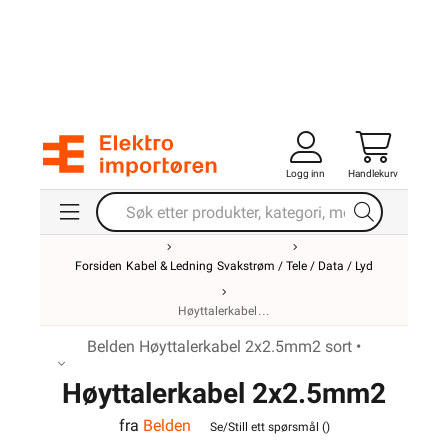
Logg inn
Handlekurv
Forsiden
Kabel & Ledning
Svakstrøm / Tele / Data / Lyd
Høyttalerkabel
Belden Høyttalerkabel 2x2.5mm2 sort •
Høyttalerkabel 2x2.5mm2
fra
Belden
Sort Belden
Se/Still ett spørsmål (
)