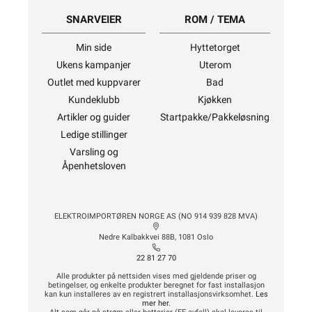
SNARVEIER
ROM / TEMA
Min side
Hyttetorget
Ukens kampanjer
Uterom
Outlet med kuppvarer
Bad
Kundeklubb
Kjøkken
Artikler og guider
Startpakke/Pakkeløsning
Ledige stillinger
Varsling og
Åpenhetsloven
ELEKTROIMPORTØREN NORGE AS (NO 914 939 828 MVA)
Nedre Kalbakkvei 88B, 1081 Oslo
22 81 27 70
Alle produkter på nettsiden vises med gjeldende priser og
betingelser, og enkelte produkter beregnet for fast installasjon
kan kun installeres av en registrert installasjonsvirksomhet.
Les
mer her
.