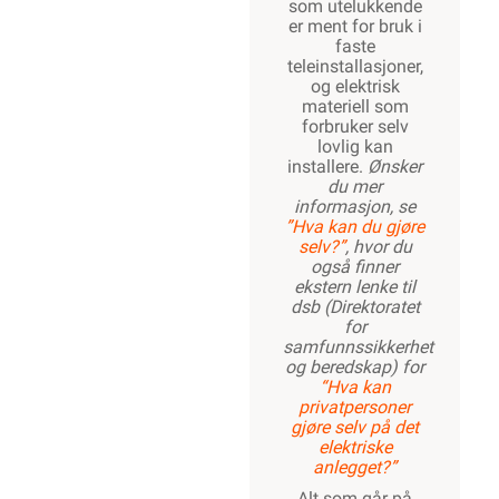
som utelukkende
er ment for bruk i
faste
teleinstallasjoner,
og elektrisk
materiell som
forbruker selv
lovlig kan
installere.
Ønsker
du mer
informasjon, se
”Hva kan du gjøre
selv?”
, hvor du
også finner
ekstern lenke til
dsb (Direktoratet
for
samfunnssikkerhet
og beredskap) for
“Hva kan
privatpersoner
gjøre selv på det
elektriske
anlegget?”
Alt som går på