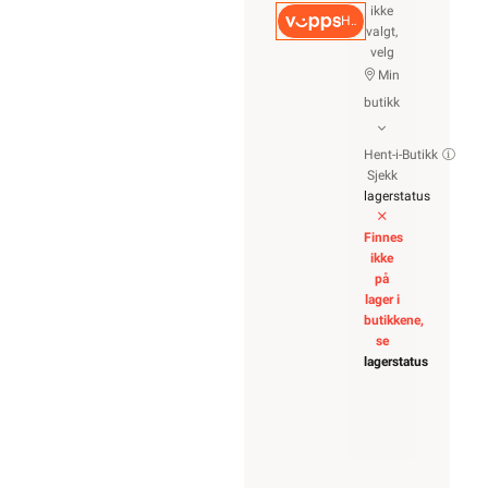
ikke
Hurtigkasse
valgt,
velg
Min
butikk
Hent-i-Butikk
Sjekk
lagerstatus
Finnes
ikke
på
lager i
butikkene,
se
lagerstatus