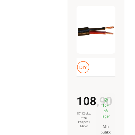
Sort
Belden
108,90
10+
på
87,12 eks.
lager
mva.
Pris per 1
Meter
Min
butikk