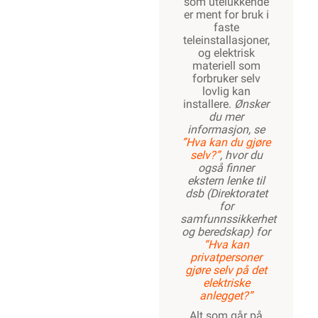
som utelukkende
er ment for bruk i
faste
teleinstallasjoner,
og elektrisk
materiell som
forbruker selv
lovlig kan
installere.
Ønsker
du mer
informasjon, se
”Hva kan du gjøre
selv?”
, hvor du
også finner
ekstern lenke til
dsb (Direktoratet
for
samfunnssikkerhet
og beredskap) for
“Hva kan
privatpersoner
gjøre selv på det
elektriske
anlegget?”
Alt som går på