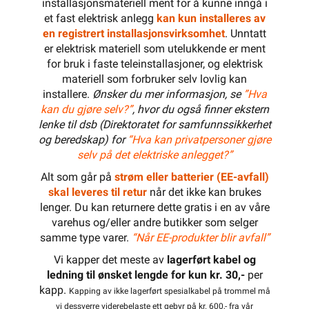
installasjonsmateriell ment for å kunne inngå i
et fast elektrisk anlegg
kan kun installeres av
en registrert installasjonsvirksomhet
. Unntatt
er elektrisk materiell som utelukkende er ment
for bruk i faste teleinstallasjoner, og elektrisk
materiell som forbruker selv lovlig kan
installere.
Ønsker du mer informasjon, se
”Hva
kan du gjøre selv?”
, hvor du også finner ekstern
lenke til dsb (Direktoratet for samfunnssikkerhet
og beredskap) for
“Hva kan privatpersoner gjøre
selv på det elektriske anlegget?”
Alt som går på
strøm eller batterier (EE-avfall)
skal leveres til retur
når det ikke kan brukes
lenger. Du kan returnere dette gratis i en av våre
varehus og/eller andre butikker som selger
samme type varer.
“Når EE-produkter blir avfall”
Vi kapper det meste av
lagerført kabel og
ledning til ønsket lengde for kun kr. 30,-
per
kapp.
Kapping av ikke lagerført spesialkabel på trommel må
vi dessverre viderebelaste ett gebyr på kr. 600,- fra vår