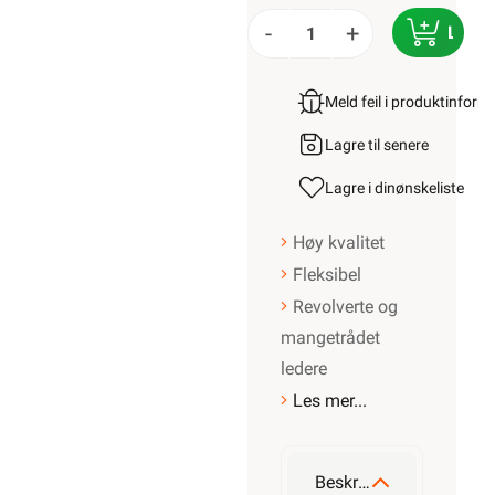
-
+
LEGG
Meld feil i produktinfor
Lagre til senere
Lagre i din
ønskeliste
Høy kvalitet
Fleksibel
Revolverte og
mangetrådet
ledere
Les mer...
Beskrivelse