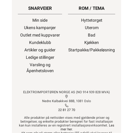
SNARVEIER
ROM / TEMA
Min side
Hyttetorget
Ukens kampanjer
Uterom
Outlet med kuppvarer
Bad
Kundeklubb
Kjøkken
Artikler og guider
Startpakke/Pakkeløsning
Ledige stillinger
Varsling og
Åpenhetsloven
ELEKTROIMPORTØREN NORGE AS (NO 914 939 828 MVA)
Nedre Kalbakkvei 88B, 1081 Oslo
22 81 27 70
Alle produkter på nettsiden vises med gjeldende priser og
betingelser, og enkelte produkter beregnet for fast installasjon
kan kun installeres av en registrert installasjonsvirksomhet.
Les
mer her
.