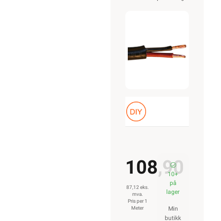
Sort
Belden
108,90
10+
på
87,12 eks.
lager
mva.
Pris per 1
Meter
Min
butikk