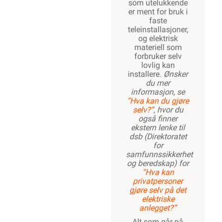
som utelukkende
er ment for bruk i
faste
teleinstallasjoner,
og elektrisk
materiell som
forbruker selv
lovlig kan
installere.
Ønsker
du mer
informasjon, se
”Hva kan du gjøre
selv?”
, hvor du
også finner
ekstern lenke til
dsb (Direktoratet
for
samfunnssikkerhet
og beredskap) for
“Hva kan
privatpersoner
gjøre selv på det
elektriske
anlegget?”
Alt som går på