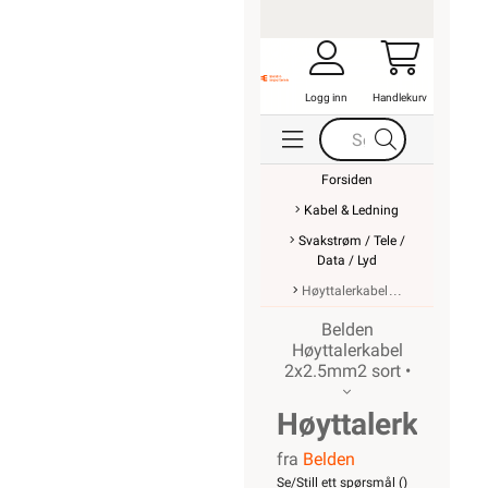
Logg inn
Handlekurv
Forsiden
Kabel & Ledning
Svakstrøm / Tele /
Data / Lyd
Høyttalerkabel
Belden
Høyttalerkabel
2x2.5mm2 sort •
Høyttalerkabel
fra
Belden
2x2.5mm2
Se/Still ett spørsmål (
)