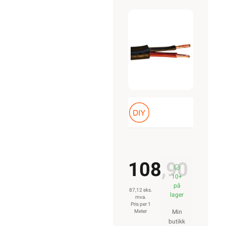
Sort
Belden
108,90
10+
på
87,12 eks.
lager
mva.
Pris per 1
Meter
Min
butikk