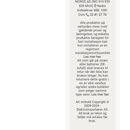
NORGE AS (NO 914 939
828 MVA)
Nedre
Kalbakkvei 88B, 1081
Oslo
22 81 27 70
Alle produkter på
nettsiden vises med
gjeldende priser og
betingelser, og enkelte
produkter beregnet for
fast installasjon kan
kun installeres av en
registrert
installasjonsvirksomhet.
Les mer her
.
Alt som går på strøm
eller batterier (EE-
avfall) skal leveres til
retur når det ikke kan
brukes lenger. Du kan
returnere dette gratis i
en av våre varehus
og/eller andre butikker
som selger samme
type varer.
Les mer her
.
Alt innhold Copyright ©
2009-2024 -
Elektroimportøren AS.
All bruk av tekst og
bilder må avtales før
bruk.