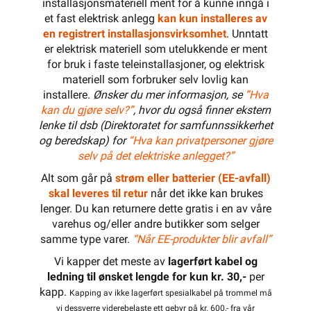
installasjonsmateriell ment for å kunne inngå i
et fast elektrisk anlegg
kan kun installeres av
en registrert installasjonsvirksomhet
. Unntatt
er elektrisk materiell som utelukkende er ment
for bruk i faste teleinstallasjoner, og elektrisk
materiell som forbruker selv lovlig kan
installere.
Ønsker du mer informasjon, se
”Hva
kan du gjøre selv?”
, hvor du også finner ekstern
lenke til dsb (Direktoratet for samfunnssikkerhet
og beredskap) for
“Hva kan privatpersoner gjøre
selv på det elektriske anlegget?”
Alt som går på
strøm eller batterier (EE-avfall)
skal leveres til retur
når det ikke kan brukes
lenger. Du kan returnere dette gratis i en av våre
varehus og/eller andre butikker som selger
samme type varer.
“Når EE-produkter blir avfall”
Vi kapper det meste av
lagerført kabel og
ledning til ønsket lengde for kun kr. 30,-
per
kapp.
Kapping av ikke lagerført spesialkabel på trommel må
vi dessverre viderebelaste ett gebyr på kr. 600,- fra vår