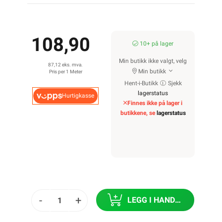
108,90
10+ på lager
Min butikk ikke valgt, velg
87,12 eks. mva.
Min butikk
Pris per 1 Meter
Hent-i-Butikk
Sjekk
lagerstatus
Hurtigkasse
Finnes ikke på lager i
butikkene, se
lagerstatus
-
+
LEGG I HANDLEKURV