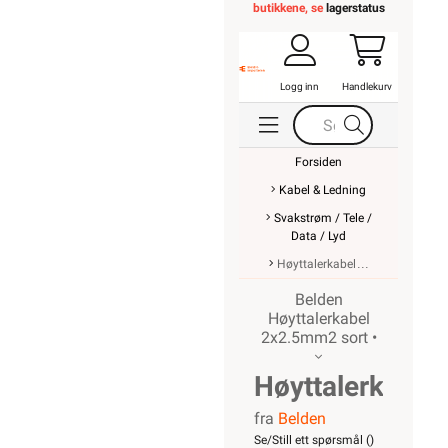
butikkene, se
lagerstatus
Logg inn
Handlekurv
Forsiden
Kabel & Ledning
Svakstrøm / Tele /
Data / Lyd
Høyttalerkabel
Belden
Høyttalerkabel
2x2.5mm2 sort •
Høyttalerkabel
fra
Belden
2x2.5mm2
Se/Still ett spørsmål (
)