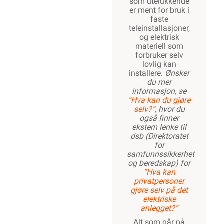
som utelukkende
er ment for bruk i
faste
teleinstallasjoner,
og elektrisk
materiell som
forbruker selv
lovlig kan
installere.
Ønsker
du mer
informasjon, se
”Hva kan du gjøre
selv?”
, hvor du
også finner
ekstern lenke til
dsb (Direktoratet
for
samfunnssikkerhet
og beredskap) for
“Hva kan
privatpersoner
gjøre selv på det
elektriske
anlegget?”
Alt som går på