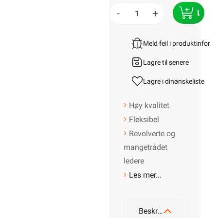
-
+
LEGG
Meld feil i produktinfor
Lagre til senere
Lagre i din
ønskeliste
Høy kvalitet
Fleksibel
Revolverte og
mangetrådet
ledere
Les mer...
Beskrivelse