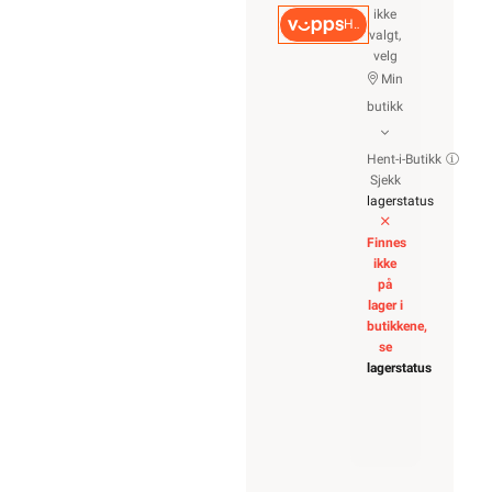
ikke
Hurtigkasse
valgt,
velg
Min
butikk
Hent-i-Butikk
Sjekk
lagerstatus
Finnes
ikke
på
lager i
butikkene,
se
lagerstatus