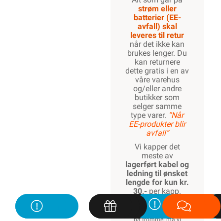
strøm eller
batterier (EE-
avfall) skal
leveres til retur
når det ikke kan
brukes lenger. Du
kan returnere
dette gratis i en av
våre varehus
og/eller andre
butikker som
selger samme
type varer.
“Når
EE-produkter blir
avfall”
Vi kapper det
meste av
lagerført kabel og
ledning til ønsket
lengde for kun kr.
30,-
per kapp.
Kapping av ikke
lagerført spesialkabel
på trommel må vi