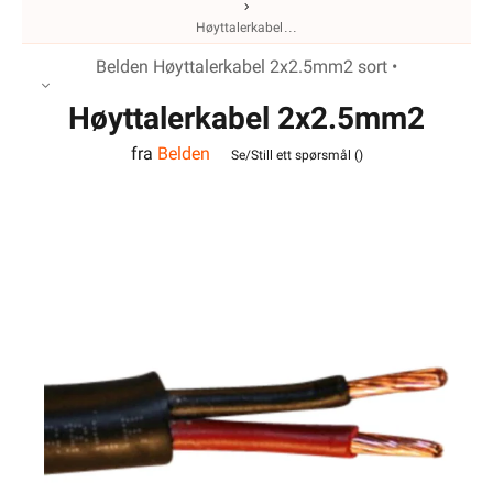
Høyttalerkabel
Belden Høyttalerkabel 2x2.5mm2 sort •
Høyttalerkabel 2x2.5mm2
fra
Belden
Sort Belden
Se/Still ett spørsmål (
)