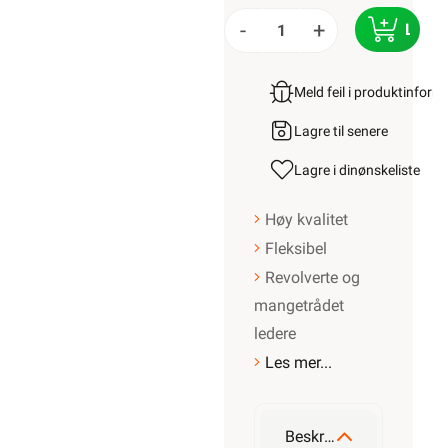
-
+
LEGG
Meld feil i produktinfor
Lagre til senere
Lagre i din
ønskeliste
Høy kvalitet
Fleksibel
Revolverte og
mangetrådet
ledere
Les mer...
Beskrivelse