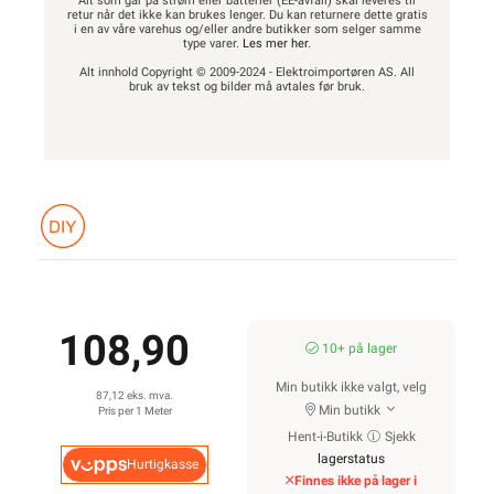
Alt som går på strøm eller batterier (EE-avfall) skal leveres til
retur når det ikke kan brukes lenger. Du kan returnere dette gratis
i en av våre varehus og/eller andre butikker som selger samme
type varer.
Les mer her
.
Alt innhold Copyright © 2009-2024 - Elektroimportøren AS. All
bruk av tekst og bilder må avtales før bruk.
108,90
10+ på lager
Min butikk ikke valgt, velg
87,12 eks. mva.
Min butikk
Pris per 1 Meter
Hent-i-Butikk
Sjekk
lagerstatus
Hurtigkasse
Finnes ikke på lager i