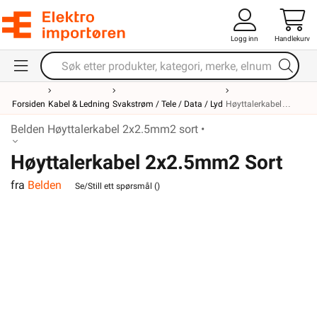
Logg inn
Handlekurv
Forsiden
Kabel & Ledning
Svakstrøm / Tele / Data / Lyd
Høyttalerkabel
Belden Høyttalerkabel 2x2.5mm2 sort •
Høyttalerkabel 2x2.5mm2 Sort
fra
Belden
Belden
Se/Still ett spørsmål (
)