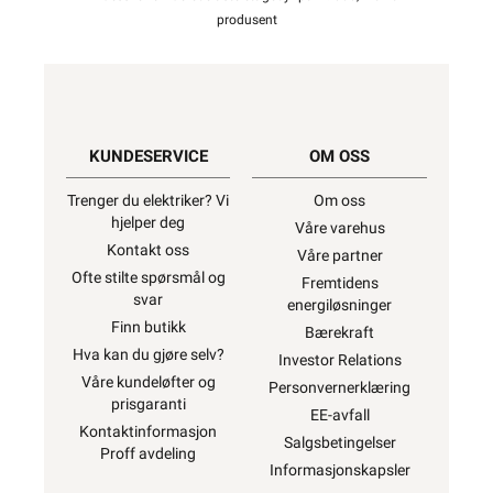
produsent
KUNDESERVICE
OM OSS
Trenger du elektriker? Vi
Om oss
hjelper deg
Våre varehus
Kontakt oss
Våre partner
Ofte stilte spørsmål og
Fremtidens
svar
energiløsninger
Finn butikk
Bærekraft
Hva kan du gjøre selv?
Investor Relations
Våre kundeløfter og
Personvernerklæring
prisgaranti
EE-avfall
Kontaktinformasjon
Salgsbetingelser
Proff avdeling
Informasjonskapsler