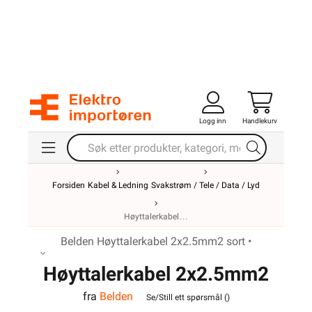
Logg inn
Handlekurv
Forsiden
Kabel & Ledning
Svakstrøm / Tele / Data / Lyd
Høyttalerkabel
Belden Høyttalerkabel 2x2.5mm2 sort •
Høyttalerkabel 2x2.5mm2
fra
Belden
Sort Belden
Se/Still ett spørsmål (
)