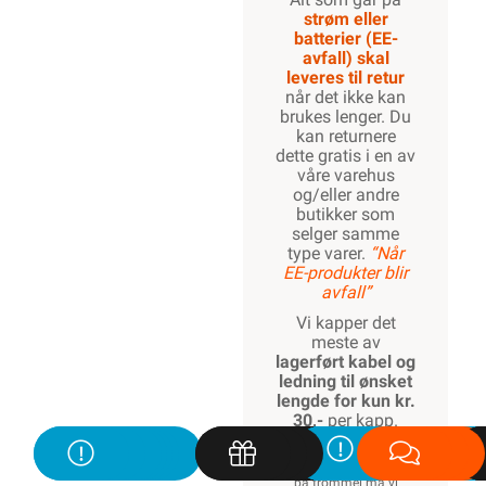
strøm eller
batterier (EE-
avfall) skal
leveres til retur
når det ikke kan
brukes lenger. Du
kan returnere
dette gratis i en av
våre varehus
og/eller andre
butikker som
selger samme
type varer.
“Når
EE-produkter blir
avfall”
Vi kapper det
meste av
lagerført kabel og
ledning til ønsket
lengde for kun kr.
30,-
per kapp.
Kapping av ikke
lagerført spesialkabel
på trommel må vi