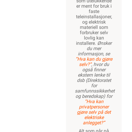
som utelukkende
er ment for bruk i
faste
teleinstallasjoner,
og elektrisk
materiell som
forbruker selv
lovlig kan
installere.
Ønsker
du mer
informasjon, se
”Hva kan du gjøre
selv?”
, hvor du
også finner
ekstern lenke til
dsb (Direktoratet
for
samfunnssikkerhet
og beredskap) for
“Hva kan
privatpersoner
gjøre selv på det
elektriske
anlegget?”
Alt som går på