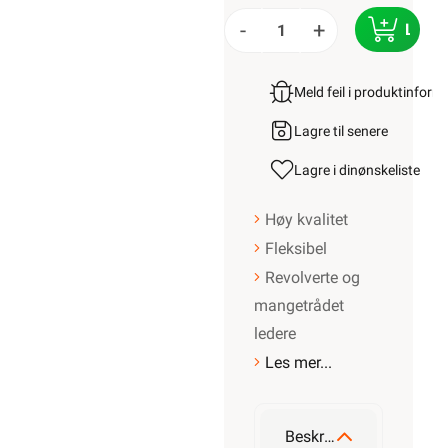
-
+
LEGG
Meld feil i produktinfor
Lagre til senere
Lagre i din
ønskeliste
Høy kvalitet
Fleksibel
Revolverte og
mangetrådet
ledere
Les mer...
Beskrivelse