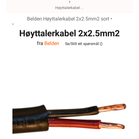
Høyttalerkabel
Belden Høyttalerkabel 2x2.5mm2 sort •
Høyttalerkabel 2x2.5mm2
fra
Belden
Sort Belden
Se/Still ett spørsmål (
)