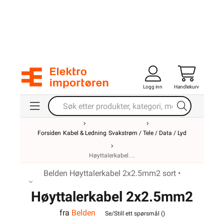
Logg inn
Handlekurv
Forsiden
Kabel & Ledning
Svakstrøm / Tele / Data / Lyd
Høyttalerkabel
Belden Høyttalerkabel 2x2.5mm2 sort •
Høyttalerkabel 2x2.5mm2
fra
Belden
Sort Belden
Se/Still ett spørsmål (
)