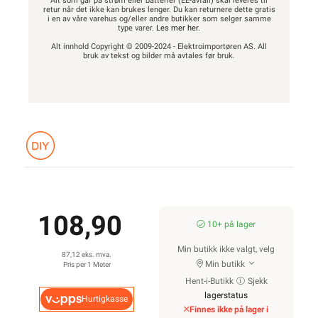
Alt som går på strøm eller batterier (EE-avfall) skal leveres til
retur når det ikke kan brukes lenger. Du kan returnere dette gratis
i en av våre varehus og/eller andre butikker som selger samme
type varer.
Les mer her
.
Alt innhold Copyright © 2009-2024 - Elektroimportøren AS. All
bruk av tekst og bilder må avtales før bruk.
108,90
10+ på lager
Min butikk ikke valgt, velg
87,12 eks. mva.
Min butikk
Pris per 1 Meter
Hent-i-Butikk
Sjekk
lagerstatus
Hurtigkasse
Finnes ikke på lager i