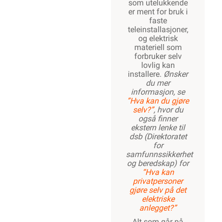
som utelukkende
er ment for bruk i
faste
teleinstallasjoner,
og elektrisk
materiell som
forbruker selv
lovlig kan
installere.
Ønsker
du mer
informasjon, se
”Hva kan du gjøre
selv?”
, hvor du
også finner
ekstern lenke til
dsb (Direktoratet
for
samfunnssikkerhet
og beredskap) for
“Hva kan
privatpersoner
gjøre selv på det
elektriske
anlegget?”
Alt som går på