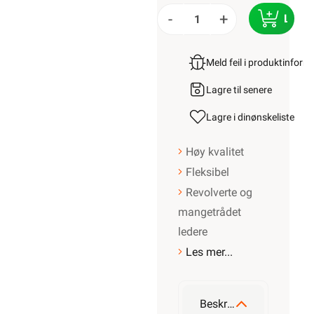
-
+
LEGG
Meld feil i produktinfor
Lagre til senere
Lagre i din
ønskeliste
Høy kvalitet
Fleksibel
Revolverte og
mangetrådet
ledere
Les mer...
Beskrivelse