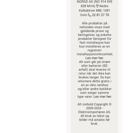
NORGE AS (NO 914 939
828 MVA)
Nedre
Kalbakkvei 88B, 1081
Oslo
22 81 27 70
Alle produkter på
nettsiden vises med
gjeldende priser og
betingelser, og enkelte
produkter beregnet for
fast installasjon kan
kun installeres av en
registrert
installasjonsvirksomhet.
Les mer her
.
Alt som går på strøm
eller batterier (EE-
avfall) skal leveres til
retur når det ikke kan
brukes lenger. Du kan
returnere dette gratis i
en av våre varehus
og/eller andre butikker
som selger samme
type varer.
Les mer her
.
Alt innhold Copyright ©
2009-2024 -
Elektroimportøren AS.
All bruk av tekst og
bilder må avtales før
bruk.