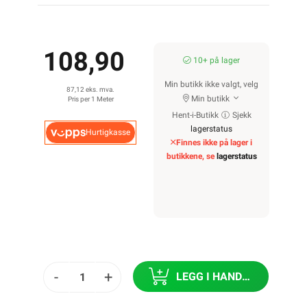
108,90
10+ på lager
Min butikk ikke valgt, velg
87,12 eks. mva.
Min butikk
Pris per 1 Meter
Hent-i-Butikk
Sjekk
lagerstatus
Hurtigkasse
Finnes ikke på lager i
butikkene, se
lagerstatus
-
+
LEGG I HANDLEKURV