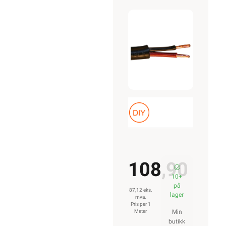
Sort
Belden
108,90
10+
på
87,12 eks.
lager
mva.
Pris per 1
Meter
Min
butikk