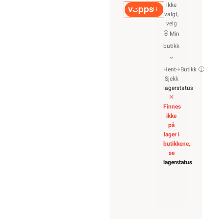
ikke
Hurtigkasse
valgt,
velg
Min
butikk
Hent-i-Butikk
Sjekk
lagerstatus
Finnes
ikke
på
lager i
butikkene,
se
lagerstatus