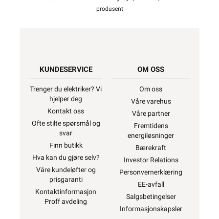
produsent
KUNDESERVICE
OM OSS
Trenger du elektriker? Vi
Om oss
hjelper deg
Våre varehus
Kontakt oss
Våre partner
Ofte stilte spørsmål og
Fremtidens
svar
energiløsninger
Finn butikk
Bærekraft
Hva kan du gjøre selv?
Investor Relations
Våre kundeløfter og
Personvernerklæring
prisgaranti
EE-avfall
Kontaktinformasjon
Salgsbetingelser
Proff avdeling
Informasjonskapsler