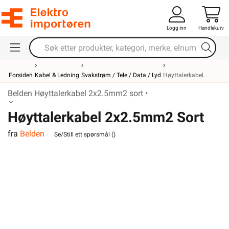
Logg inn
Handlekurv
Forsiden
Kabel & Ledning
Svakstrøm / Tele / Data / Lyd
Høyttalerkabel
Belden Høyttalerkabel 2x2.5mm2 sort •
Høyttalerkabel 2x2.5mm2 Sort
fra
Belden
Belden
Se/Still ett spørsmål (
)