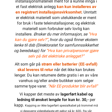
installasjonsmateriell ment for å kunne inngå i
et fast elektrisk anlegg
kan kun installeres av
en registrert installasjonsvirksomhet
. Unntatt
er elektrisk materiell som utelukkende er ment
for bruk i faste teleinstallasjoner, og elektrisk
materiell som forbruker selv lovlig kan
installere.
Ønsker du mer informasjon, se
”Hva
kan du gjøre selv?”
, hvor du også finner ekstern
lenke til dsb (Direktoratet for samfunnssikkerhet
og beredskap) for
“Hva kan privatpersoner gjøre
selv på det elektriske anlegget?”
Alt som går på
strøm eller batterier (EE-avfall)
skal leveres til retur
når det ikke kan brukes
lenger. Du kan returnere dette gratis i en av våre
varehus og/eller andre butikker som selger
samme type varer.
“Når EE-produkter blir avfall”
Vi kapper det meste av
lagerført kabel og
ledning til ønsket lengde for kun kr. 30,-
per
kapp.
Kapping av ikke lagerført spesialkabel på trommel må
vi dessverre viderebelaste ett gebyr på kr. 600,- fra vår