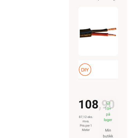
Sort
Belden
108,90
10+
på
87,12 eks.
lager
mva.
Pris per 1
Meter
Min
butikk