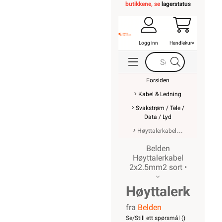
butikkene, se
lagerstatus
Logg inn
Handlekurv
Forsiden
Kabel & Ledning
Svakstrøm / Tele /
Data / Lyd
Høyttalerkabel
Belden
Høyttalerkabel
2x2.5mm2 sort •
Høyttalerkabel
fra
Belden
2x2.5mm2
Se/Still ett spørsmål (
)