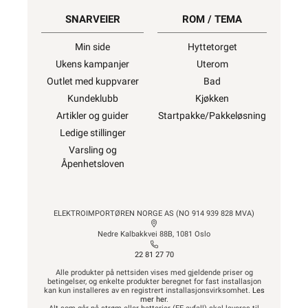
SNARVEIER
ROM / TEMA
Min side
Hyttetorget
Ukens kampanjer
Uterom
Outlet med kuppvarer
Bad
Kundeklubb
Kjøkken
Artikler og guider
Startpakke/Pakkeløsning
Ledige stillinger
Varsling og
Åpenhetsloven
ELEKTROIMPORTØREN NORGE AS (NO 914 939 828 MVA)
Nedre Kalbakkvei 88B, 1081 Oslo
22 81 27 70
Alle produkter på nettsiden vises med gjeldende priser og
betingelser, og enkelte produkter beregnet for fast installasjon
kan kun installeres av en registrert installasjonsvirksomhet.
Les
mer her
.