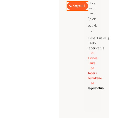
ikke
Hurtigkasse
valgt,
velg
Min
butikk
Hent-i-Butikk
Sjekk
lagerstatus
Finnes
ikke
på
lager i
butikkene,
se
lagerstatus