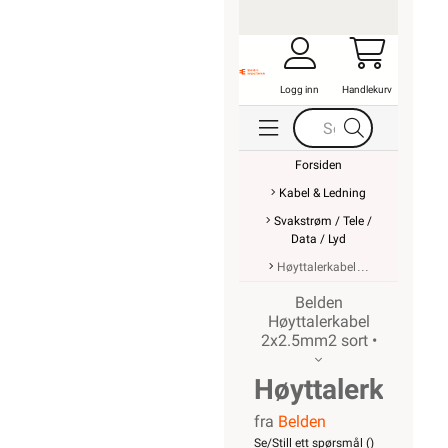
Logg inn
Handlekurv
Forsiden
Kabel & Ledning
Svakstrøm / Tele /
Data / Lyd
Høyttalerkabel
Belden
Høyttalerkabel
2x2.5mm2 sort •
Høyttalerkabel
fra
Belden
2x2.5mm2
Se/Still ett spørsmål (
)