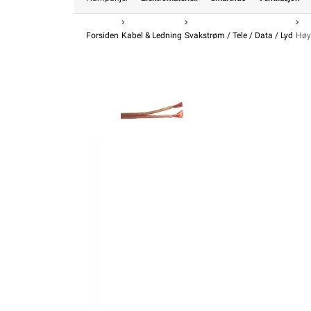
Forsiden
Kabel & Ledning
Svakstrøm / Tele / Data / Lyd
Høy
Kostnader forbundet med kabelkapp av lage
gebyr 
KUNDESERVICE
Trenger du elektriker? Vi hjelper deg
Kontakt oss
Ofte stilte spørsmål og svar
Finn butikk
Kontaktinformasjon Proff avdeling