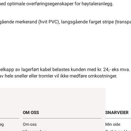
El-Entreprenør
Bedrift
Privat
Partnere
med optimale overføringsegenskaper for høytaleranlegg.
Kampanjer
Elektromateriell
ående merkerand (hvit PVC), langsgående farget stripe (transp
Smarthus
Ventilasjon
Elbillader
Belysning
Varme
Hjem & Fritid
Verktøy
Kabel & Ledning
Energi
Mer
Varemerker
lkapp av lagerført kabel belastes kunden med kr. 24,- eks mva.
av hele sneller eller tromler vil ikke medføre omkostninger.
kk
Kontakt
Infosenter
oss
Finn butikk
Finn elektriker
Logg inn
Ordre
OM OSS
SNARVEIER
deg
Om oss
Min side