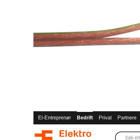
El-Entreprenør
Bedrift
Privat
Partnere