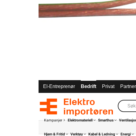
El-Entreprenør
Bedrift
Privat
Partne
Kampanjer
Elektromateriell
Smarthus
Ventilasjo
Hjem & Fritid
Verktøy
Kabel & Ledning
Energi