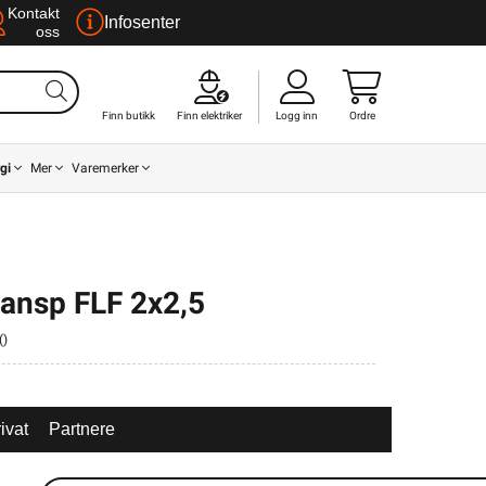
Kontakt
Infosenter
oss
Finn butikk
Finn elektriker
Logg inn
Ordre
gi
Mer
Varemerker
ransp FLF 2x2,5
(
)
ivat
Partnere