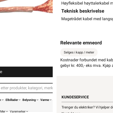
Høyfleksibel høyttalerkabel 
Teknisk beskrivelse
Magetrådet kabel med langsg
Relevante emneord
Selges i kapp / meter
Kostnader forbundet med kabe
gebyr kr. 400,- eks mva. Kjøp 
Din buti
re
KUNDESERVICE
n
Elbillader
Belysning
Varme
Trenger du elektriker? Vi hjelper 
Mer
Varemerker