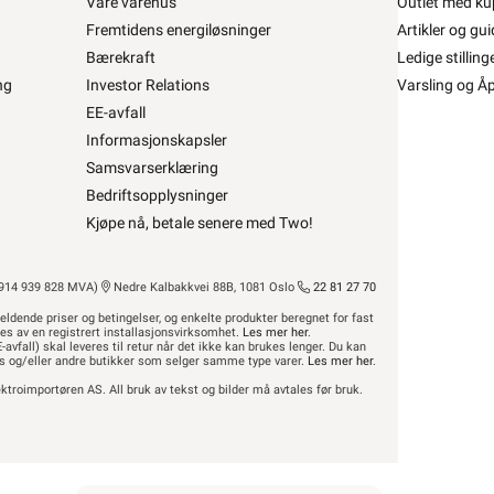
Våre varehus
Outlet med ku
Fremtidens energiløsninger
Artikler og gui
Nexans Høyttalerkabel •
Bærekraft
Ledige stilling
ng
Investor Relations
Varsling og Å
erkabel transp FLF 2x2,5
EE-avfall
fra
Nexans
Informasjonskapsler
Se/Still ett spørsmål (
)
Samsvarserklæring
Bedriftsopplysninger
Kjøpe nå, betale senere med Two!
,90 inkl. mva.
100± på lager
is per 1 Meter
14 939 828 MVA)
Nedre Kalbakkvei 88B, 1081 Oslo
22 81 27 70
Min butikk ikke valgt, velg
Min butikk
eldende priser og betingelser, og enkelte produkter beregnet for fast
Hent-i-Butikk
Sjekk
lagerstatus
res av en registrert installasjonsvirksomhet.
Les mer her
.
På lager i 28 av 32 butikker, se
lagerstatus
-avfall) skal leveres til retur når det ikke kan brukes lenger. Du kan
hus og/eller andre butikker som selger samme type varer.
Les mer her
.
ktroimportøren AS. All bruk av tekst og bilder må avtales før bruk.