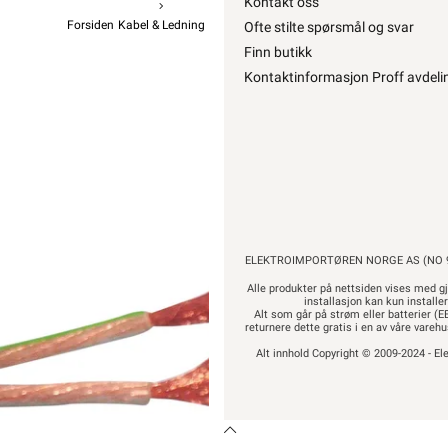
Kontakt oss
Forsiden
Kabel & Ledning
Svakstrøm / Tele / Data / Lyd
Høyttalerkabel
Ofte stilte spørsmål og svar
Finn butikk
Kontaktinformasjon Proff avdeli
Høyttal
79,92
99
Pr
ELEKTROIMPORTØREN NORGE AS (NO 9
Alle produkter på nettsiden vises med gj
installasjon kan kun installe
Alt som går på strøm eller batterier (EE
returnere dette gratis i en av våre vare
Alt innhold Copyright © 2009-2024 - Ele