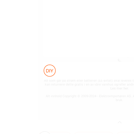
ELEKTROIMPORTØREN NORGE AS (NO 
Nedre Kalbakkvei 88B, 10
22 81 27 70
Alle produkter på nettsiden vises med gjeldende priser og b
for fast installasjon kan kun installeres av en registrer
Alt som går på strøm eller batterier (EE-avfall) skal leveres t
kan returnere dette gratis i en av våre varehus og/eller an
Les mer her
.
Alt innhold Copyright © 2009-2024 - Elektroimportøren AS. A
bruk.