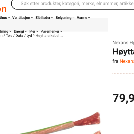
thus
Ventilasjon
Elbillader
Belysning
Varme
dning
Energi
Mer
Varemerker
 / Tele / Data / Lyd
Høyttalerkabel
Nexans Hø
Høytt
fra
Nexan
79,
Kontakt
Infosenter
oss