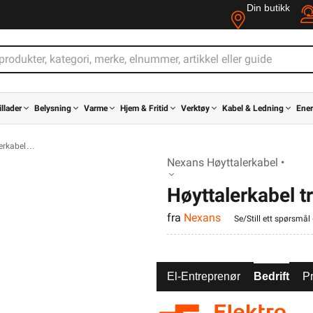
Din butikk
illader
Belysning
Varme
Hjem & Fritid
Verktøy
Kabel & Ledning
Ener
erkabel
Nexans Høyttalerkabel •
Høyttalerkabel t
fra
Nexans
Se/Still ett spørsmål 
El-Entreprenør
Bedrift
Pr