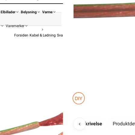
Elbillader
Belysning
Varme
r
Varemerker
Forsiden
Kabel & Ledning
Svakstrøm / Tele / Data / Lyd
Høyttalerkabel
Høyttaler
fr
79,92
99,90 i
Pris pe
Beskrivelse
Produktdet