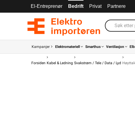
El-Entreprenør
Bedrift
Privat
Partnere
Kampanjer
Elektromateriell
Smarthus
Ventilasjon
Elb
Forsiden
Kabel & Ledning
Svakstrøm / Tele / Data / Lyd
Høyttal