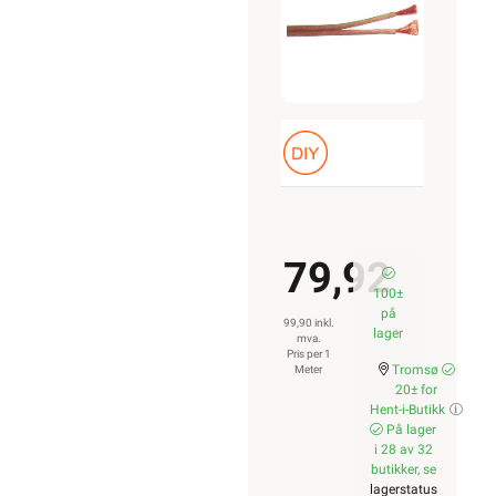
79,92
100±
på
99,90 inkl.
lager
mva.
Pris per 1
Tromsø
Meter
20± for
Hent-i-Butikk
På lager
i 28 av 32
butikker, se
lagerstatus