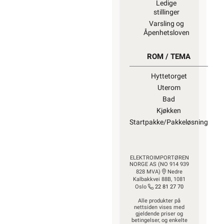
Ledige
stillinger
Varsling og
Åpenhetsloven
ROM / TEMA
Hyttetorget
Uterom
Bad
Kjøkken
Startpakke/Pakkeløsning
ELEKTROIMPORTØREN
NORGE AS (NO 914 939
828 MVA)
Nedre
Kalbakkvei 88B, 1081
Oslo
22 81 27 70
Alle produkter på
nettsiden vises med
gjeldende priser og
betingelser, og enkelte