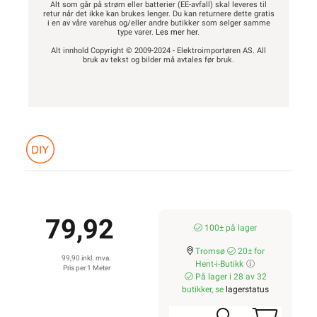
Alt som går på strøm eller batterier (EE-avfall) skal leveres til
retur når det ikke kan brukes lenger. Du kan returnere dette gratis
i en av våre varehus og/eller andre butikker som selger samme
type varer.
Les mer her
.
Alt innhold Copyright © 2009-2024 - Elektroimportøren AS. All
bruk av tekst og bilder må avtales før bruk.
79,92
100± på lager
Tromsø
20± for
99,90 inkl. mva.
Hent-i-Butikk
Pris per 1 Meter
På lager i 28 av 32
butikker, se
lagerstatus