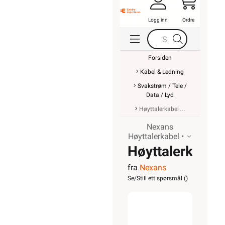
Logg inn
Ordre
Forsiden
Kabel & Ledning
Svakstrøm / Tele /
Data / Lyd
Høyttalerkabel
Nexans
Høyttalerkabel •
Høyttalerkabel
fra
Nexans
transp
Se/Still ett spørsmål (
)
FLF
2x2,5