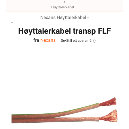
Høyttalerkabel
Nexans Høyttalerkabel •
Høyttalerkabel transp FLF
fra
Nexans
2x2,5
Se/Still ett spørsmål (
)