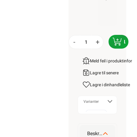
-
+
LEGG 
Meld feil i produktinfor
Lagre til senere
Lagre i din
handleliste
Varianter
2x1,5
Beskrivelse