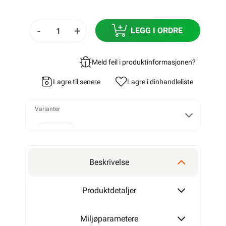
-
+
LEGG I ORDRE
Meld feil i produktinformasjonen?
Lagre til senere
Lagre i din
handleliste
Varianter
2x1,5
Beskrivelse
2x2,5
Produktdetaljer
Miljøparametere