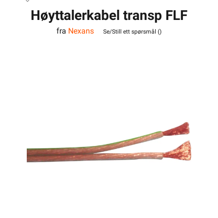
Høyttalerkabel transp FLF
fra
Nexans
2x2,5
Se/Still ett spørsmål (
)