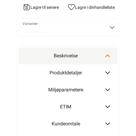
Lagre til senere
Lagre i din
handleliste
Varianter
2x1,5
Beskrivelse
2x2,5
Produktdetaljer
Miljøparametere
ETIM
Kundeomtale