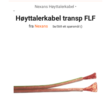
Nexans Høyttalerkabel •
Høyttalerkabel transp FLF
fra
Nexans
2x2,5
Se/Still ett spørsmål (
)