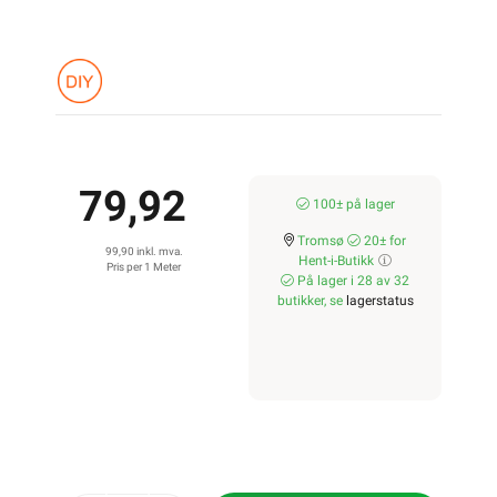
79,92
100± på lager
Tromsø
20± for
99,90 inkl. mva.
Hent-i-Butikk
Pris per 1 Meter
På lager i 28 av 32
butikker, se
lagerstatus