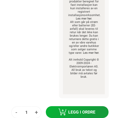
produkter beregnet for
fast installasjon kan
kun installeres av en
registrert
installasjonsvirksomhet.
Les mer her
.
Alt som går på strøm
eller batterier (EE-
avfall) skal leveres til
retur når det ikke kan
brukes lenger. Du kan
returnere dette gratis i
en av våre varehus
og/eller andre butikker
som selger samme
type varer.
Les mer her
.
Alt innhold Copyright ©
2009-2024 -
Elektroimportøren AS.
All bruk av tekst og
bilder må avtales før
bruk.
-
+
LEGG I ORDRE