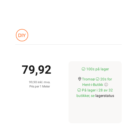
79,92
100± på lager
Tromsø
20± for
99,90 inkl. mva.
Hent-i-Butikk
Pris per 1 Meter
På lager i 28 av 32
butikker, se
lagerstatus