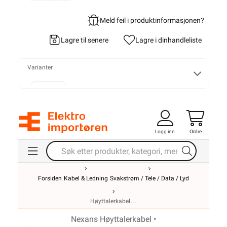
Meld feil i produktinformasjonen?
Lagre til senere
Lagre i din
handleliste
Varianter
2x1,5
Logg inn
Ordre
2x2,5
Forsiden
Kabel & Ledning
Svakstrøm / Tele / Data / Lyd
Høyttalerkabel
Nexans Høyttalerkabel •