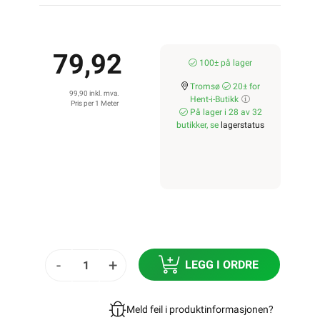
79,92
100± på lager
Tromsø
20± for
99,90 inkl. mva.
Hent-i-Butikk
Pris per 1 Meter
På lager i 28 av 32
butikker, se
lagerstatus
-
+
LEGG I ORDRE
Meld feil i produktinformasjonen?