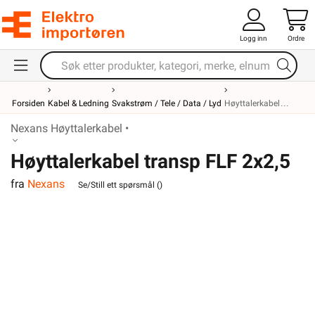
Logg inn
Ordre
Forsiden
Kabel & Ledning
Svakstrøm / Tele / Data / Lyd
Høyttalerkabel
Nexans Høyttalerkabel •
Høyttalerkabel transp FLF 2x2,5
fra
Nexans
Se/Still ett spørsmål (
)