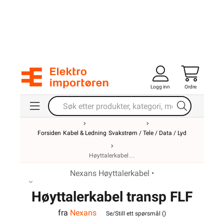
Logg inn
Ordre
Forsiden
Kabel & Ledning
Svakstrøm / Tele / Data / Lyd
Høyttalerkabel
Nexans Høyttalerkabel •
Høyttalerkabel transp FLF
fra
Nexans
2x2,5
Se/Still ett spørsmål (
)