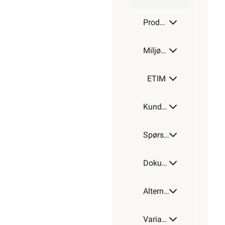
2x2,5
Produktdetaljer
Miljøparametere
ETIM
Kundeomtale
Spørsmål og svar
Dokumentasjon
Alternative artikler
Varianter av artikkel