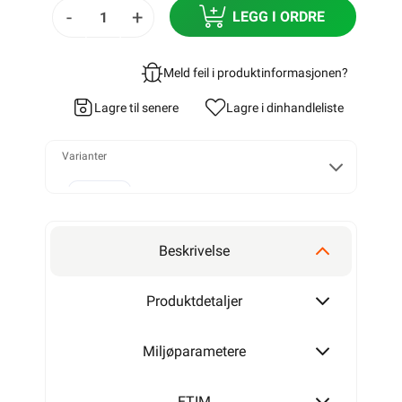
-
+
LEGG I ORDRE
Meld feil i produktinformasjonen?
Lagre til senere
Lagre i din
handleliste
Varianter
2x1,5
Beskrivelse
2x2,5
Produktdetaljer
Miljøparametere
ETIM