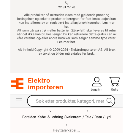
22 81 27 70
Alle produkter på nettsiden vises med gjeldende priser og
betingelser, og enkelte produkter beregnet for fast installasjon kan
kun installeres av en registrert installasjonsvirksomhet.
Les mer
her
.
Alt som går på strøm eller batterier (EE-avfall) skal leveres til retur
når det ikke kan brukes lenger. Du kan returnere dette gratis i en av
våre varehus og/eller andre butikker som selger samme type varer.
Les mer her
.
Alt innhold Copyright © 2009-2024 - Elektroimportøren AS. All bruk
av tekst og bilder må avtales før bruk.
Logg inn
Ordre
Forsiden
Kabel & Ledning
Svakstrøm / Tele / Data / Lyd
Høyttalerkabel