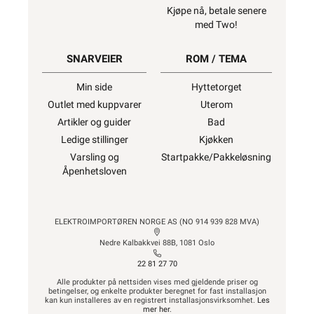
Kjøpe nå, betale senere
med Two!
SNARVEIER
ROM / TEMA
Min side
Hyttetorget
Outlet med kuppvarer
Uterom
Artikler og guider
Bad
Ledige stillinger
Kjøkken
Varsling og
Startpakke/Pakkeløsning
Åpenhetsloven
ELEKTROIMPORTØREN NORGE AS (NO 914 939 828 MVA)
Nedre Kalbakkvei 88B, 1081 Oslo
22 81 27 70
Alle produkter på nettsiden vises med gjeldende priser og
betingelser, og enkelte produkter beregnet for fast installasjon
kan kun installeres av en registrert installasjonsvirksomhet.
Les
mer her
.