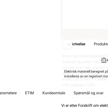
Min butikk ikke valgt, velg
Min b
Hent-i-Butikk
Sjekk
lagerstatus
Finnes ikke på lager i butikkene, 
lagerstatus
Beskrivelse
Produktd
Styre- og tilkoblingskabel 
motorer og utstyr i tørre, fu
og våte rom. Høy grad av s
Elektrisk materiell beregnet p
være EMC-kompatibel. Lav
installeres av en registrert i
maks 250 O/km, V / 30Mh
VDE godkjent 7030.
parametere
ETIM
Kundeomtale
Spørsmål og svar
Vi er etter Forskrift om elek