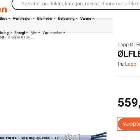
thus
Ventilasjon
Elbillader
Belysning
Varme
dning
Energi
Mer
Varemerker
bel
Diverse Kabel
Lapp ØLF
ØLFL
fra
Lapp
559,
Din butikk
Kontakt
oss