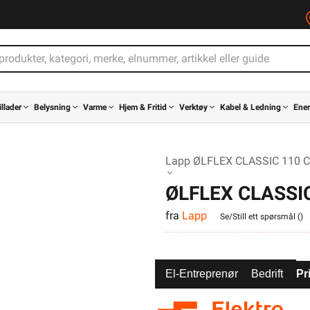
illader
Belysning
Varme
Hjem & Fritid
Verktøy
Kabel & Ledning
Ener
Lapp ØLFLEX CLASSIC 110 C
ØLFLEX CLASSIC
fra
Lapp
Se/Still ett spørsmål (
)
El-Entreprenør
Bedrift
Pr