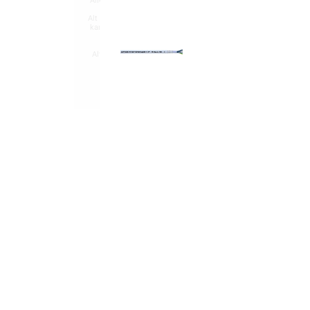
Alle produkter på nettsiden vises med gjeldende priser og betin
for fast installasjon kan kun installeres av en registrert in
Alt som går på strøm eller batterier (EE-avfall) skal leveres til r
kan returnere dette gratis i en av våre varehus og/eller andre 
Les mer her
.
Alt innhold Copyright © 2009-2024 - Elektroimportøren AS. All b
bruk.