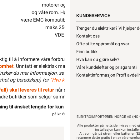
motorer og utstyr i tørre, fuktige
og våte rom. Høy grad av skjerming for å
KUNDESERVICE
være EMC-kompatibel. Lav overføringsimpedanse,
maks 250 O/km, V / 30Mhz.
Trenger du elektriker? Vi hjelper 
VDE godkjent 7030.
Kontakt oss
Ofte stilte spørsmål og svar
Finn butikk
liktig til å informere våre forbrukere at installasjonsmateriell men
Hva kan du gjøre selv?
ksomhet
. Unntatt er elektrisk materiell som utelukkende er ment for 
Våre kundeløfter og prisgaranti
nsker du mer informasjon, se
”Hva kan du gjøre selv?”
, hvor du 
Kontaktinformasjon Proff avdeli
het og beredskap) for
“Hva kan privatpersoner gjøre selv på det
all) skal leveres til retur
når det ikke kan brukes lenger. Du kan r
dre butikker som selger samme type varer.
“Når EE-produkter bli
ing til ønsket lengde for kun kr. 30,-
per kapp.
Kapping av ikke lager
på kr. 600,- fra vår produsent
ELEKTROIMPORTØREN NORGE AS (NO 9
Alle produkter på nettsiden vises med gj
installasjon kan kun installe
Alt som går på strøm eller batterier (EE
returnere dette gratis i en av våre vare