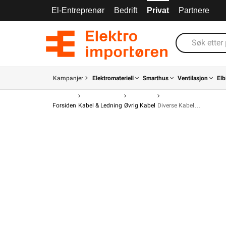
El-Entreprenør
Bedrift
Privat
Partnere
Kampanjer
Elektromateriell
Smarthus
Ventilasjon
Elb
Forsiden
Kabel & Ledning
Øvrig Kabel
Diverse Kabel