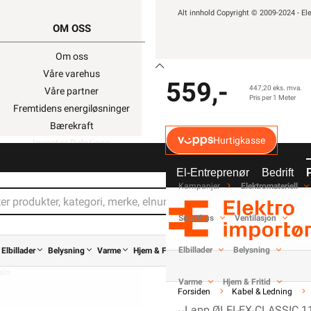
Alt innhold Copyright © 2009-2024 - Ele
OM OSS
SNARVEIER
Om oss
Min side
Våre varehus
Ukens kampanjer
559,-
447,20 eks. mva.
Våre partner
Outlet med kuppvare
Pris per 1 Meter
Fremtidens energiløsninger
Kundeklubb
Bærekraft
Artikler og guider
Hurtigkasse
Investor Relations
Ledige stillinger
Personvernerklæring
Varsling og Åpenhetslo
El-Entreprenør
Bedrift
EE-avfall
Kampanjer
Elektromateriell
Salgsbetingelser
Informasjonskapsler
Smarthus
Ventilasjon
Elbillader
Belysning
Elbillader
Belysning
Varme
Hjem & Fritid
Verktøy
Kabel & Ledning
 939 828 MVA)
slo
Varme
Hjem & Fritid
Forsiden
Kabel & Ledning
Lapp ØLFLEX CLASSIC 11