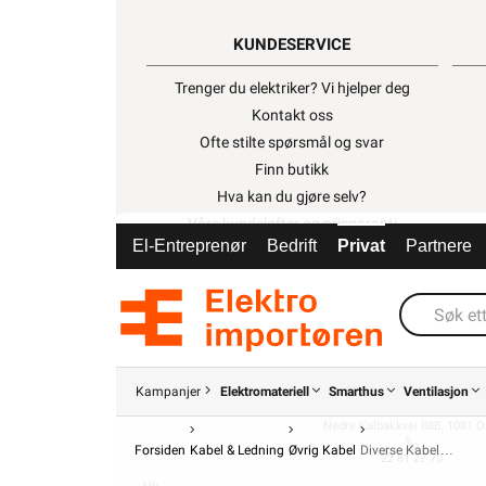
KUNDESERVICE
Trenger du elektriker? Vi hjelper deg
Kontakt oss
Ofte stilte spørsmål og svar
Finn butikk
Hva kan du gjøre selv?
Våre kundeløfter og prisgaranti
El-Entreprenør
Bedrift
Privat
Partnere
Kontaktinformasjon Proff avdeling
Kampanjer
Elektromateriell
Smarthus
Ventilasjon
ELEKTROIMPORTØREN NORGE AS (NO 914
Nedre Kalbakkvei 88B, 1081 O
Forsiden
Kabel & Ledning
Øvrig Kabel
Diverse Kabel
22 81 27 70