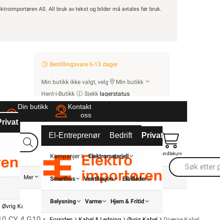
ktroimportøren AS. All bruk av tekst og bilder må avtales før bruk.
ROM / TEMA
Hyttetorget
Uterom
r
Bad
Bestillingsvare 6-13 dager
Kjøkken
Min butikk ikke valgt, velg
Min butikk
Startpakke/Pakkeløsning
Hent-i-Butikk
Sjekk
lagerstatus
Finnes ikke på lager i butikkene, se
Din butikk
Kontakt
ven
lagerstatus
oss
Privat
Partnere
El-Entreprenør
Bedrift
Privat
Partnere
Finn butikk
Finn elektriker
Logg inn
Handlekurv
Kampanjer
Elektromateriell
Energi
Mer
Varemerker
Smarthus
Ventilasjon
Elbillader
Belysning
Varme
Hjem & Fritid
Øvrig Kabel
Diverse Kabel
Lapp Ø
0 CY 4 G10 •
Forsiden
Kabel & Ledning
Øvrig Kabel
Diverse Kabel