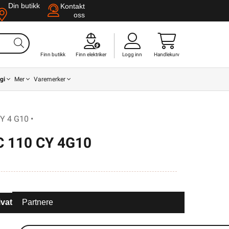
Din butikk
Kontakt
oss
Finn butikk
Finn elektriker
Logg inn
Handlekurv
gi
Mer
Varemerker
Y 4 G10 •
 110 CY 4G10
ivat
Partnere