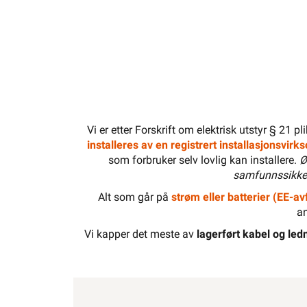
Vi er etter Forskrift om elektrisk utstyr § 21 p
installeres av en registrert installasjonsvir
som forbruker selv lovlig kan installere.
Ø
samfunnssikker
Alt som går på
strøm eller batterier (EE-avf
an
Vi kapper det meste av
lagerført kabel og ledn