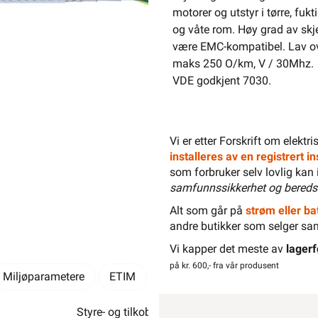
motorer og utstyr i tørre, fukt
og våte rom. Høy grad av skj
være EMC-kompatibel. Lav o
maks 250 O/km, V / 30Mhz.
VDE godkjent 7030.
-
+
Vi er etter Forskrift om elektr
installeres av en registrert 
som forbruker selv lovlig kan 
samfunnssikkerhet og bereds
Alt som går på
strøm eller bat
Elektrisk materiell beregnet på
andre butikker som selger sa
av en
Vi kapper det meste av
lagerf
på kr. 600,- fra vår produsent
Miljøparametere
ETIM
Kundeomtale
Spørsmål og 
Styre- og tilkoblingskabel for maskiner,