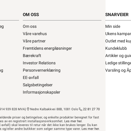
OM OSS
SNARVEIER
deg
Om oss
Min side
Våre varehus
Ukens kampan
Våre partner
Outlet med ku
Fremtidens energiløsninger
Kundeklubb
t for å kunne inngå i et fast elektrisk anlegg
kan kun
Bærekraft
Artikler og gui
bruk i faste teleinstallasjoner, og elektrisk materiell
Investor Relations
Ledige stilling
også finner ekstern lenke til dsb (Direktoratet for
ng
Personvernerklæring
Varsling og Å
 elektriske anlegget?”
EE-avfall
eturnere dette gratis i en av våre varehus og/eller
Salgsbetingelser
r avfall”
Informasjonskapsler
ført spesialkabel på trommel må vi dessverre viderebelaste ett gebyr
14 939 828 MVA)
Nedre Kalbakkvei 88B, 1081 Oslo
22 81 27 70
eldende priser og betingelser, og enkelte produkter beregnet for fast
res av en registrert installasjonsvirksomhet.
Les mer her
.
-avfall) skal leveres til retur når det ikke kan brukes lenger. Du kan
hus og/eller andre butikker som selger samme type varer.
Les mer her
.