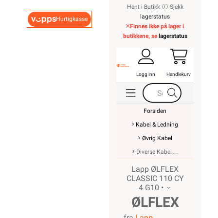
Hent-i-Butikk
Sjekk
lagerstatus
Hurtigkasse
Finnes ikke på lager i
butikkene, se
lagerstatus
Logg inn
Handlekurv
Forsiden
Kabel & Ledning
Øvrig Kabel
Diverse Kabel
Lapp ØLFLEX
CLASSIC 110 CY
4 G10 •
ØLFLEX
fra
Lapp