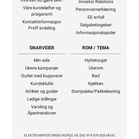
Hva kan du gjøre selv?
Investor Relations
Våre kundeløfter og
Personvernerklæring
prisgaranti
EE-avfall
Kontaktinformasjon
Salgsbetingelser
Proff avdeling
Informasjonskapsler
SNARVEIER
ROM / TEMA
Min side
Hyttetorget
Ukens kampanjer
Uterom
Outlet med kuppvarer
Bad
Kundeklubb
Kjøkken
Artikler og guider
Startpakke/Pakkeløsning
Ledige stillinger
Varsling og
Åpenhetsloven
ELEKTROIMPORTØREN NORGE AS (NO 914 939 828 MVA)