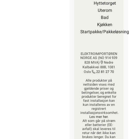
Hyttetorget
Uterom
Bad
Kjøkken
Startpakke/Pakkeløsning
ELEKTROIMPORTØREN
NORGE AS (NO 914 939
828 MVA)
Nedre
Kalbakkvei 88B, 1081
Oslo
22 81 27 70
Alle produkter på
nettsiden vises med
gjeldende priser og
betingelser, og enkelte
produkter beregnet for
fast installasjon kan
kun installeres av en
registrert
installasjonsvirksomhet.
Les mer her
.
Alt som går på strøm
eller batterier (EE-
avfall) skal leveres til
retur når det ikke kan
brukes lenger. Du kan