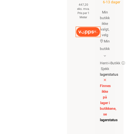
6-13 dager
447,20
eks. mva.
Min
Pris per 1
Meter
butikk
ikke
valgt,
Hurtigkasse
velg
Min
butikk
Hent-i-Butikk
Sjekk
lagerstatus
Finnes
ikke
på
lager i
butikkene,
se
lagerstatus