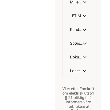
Miljøparametere
ETIM
Kundeomtale
Spørsmål og svar
Dokumentasjon
Lagerstatus
Vi er etter Forskrift
om elektrisk utstyr
§ 21 pliktig til å
informere våre
forbrukere at