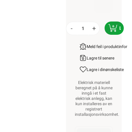
-
+
LEGG
Meld feil i produktinfor
Lagre til senere
Lagre i din
ønskeliste
Elektrisk materiell
beregnet på å kunne
inngå i et fast
elektrisk anlegg, kan
kun installeres av en
registrert
installasjonsvirksomhet
.