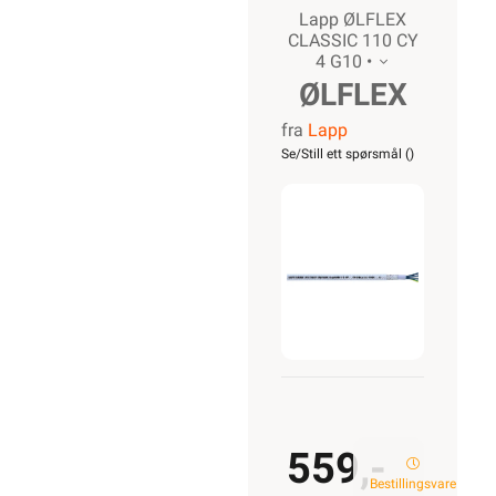
Lapp ØLFLEX
CLASSIC 110 CY
4 G10 •
ØLFLEX
fra
Lapp
CLASSIC
Se/Still ett spørsmål (
)
110 CY
4G10
559,-
Bestillingsvare