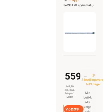
CLASSIC
Se/Still ett spørsmål (
)
110 CY
4G10
559,-
Bestillingsvare
6-13 dager
447,20
eks. mva.
Min
Pris per 1
Meter
butikk
ikke
valgt,
Hurtigkasse
velg