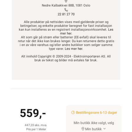
Nedre Kalbakkvei 88B, 1081 Oslo
22 81 27 70
Alle produkter på nettsiden vises med gjeldende priser og
betingelser, og enkelte produkter beregnet for fast installasjon
kan kun installeres av en registrert installasjonsvirksomhet.
Les
mer her
.
Alt som går på strøm eller batterier (EE-avfall) skal leveres til
retur når det ikke kan brukes lenger. Du kan returnere dette gratis
i en av våre varehus og/eller andre butikker som selger samme
type varer.
Les mer her
.
Alt innhold Copyright © 2009-2024 - Elektroimportøren AS. All
bruk av tekst og bilder må avtales før bruk.
559,-
Bestillingsvare 6-13 dager
Min butikk ikke valgt, velg
447,20 eks. mva.
Min butikk
Pris per 1 Meter