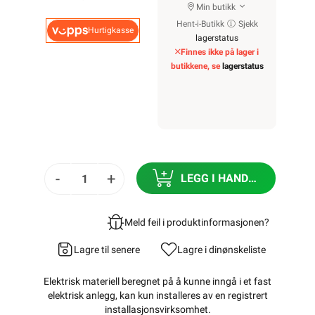
Min butikk
Hent-i-Butikk
Sjekk
Hurtigkasse
lagerstatus
Finnes ikke på lager i
butikkene, se
lagerstatus
-
+
LEGG I HANDLEKURV
Meld feil i produktinformasjonen?
Lagre til senere
Lagre i din
ønskeliste
Elektrisk materiell beregnet på å kunne inngå i et fast
elektrisk anlegg, kan kun installeres av en registrert
installasjonsvirksomhet
.