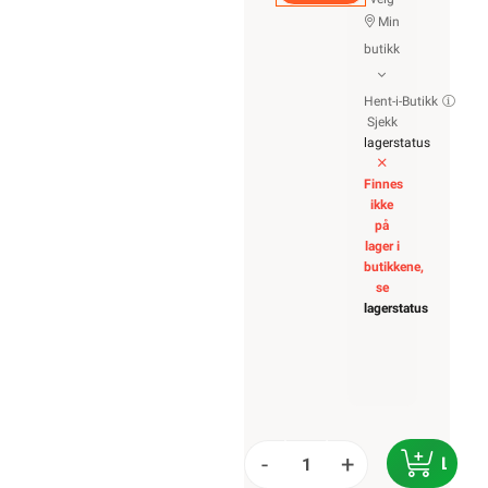
Min
butikk
Hent-i-Butikk
Sjekk
lagerstatus
Finnes
ikke
på
lager i
butikkene,
se
lagerstatus
-
+
LEGG