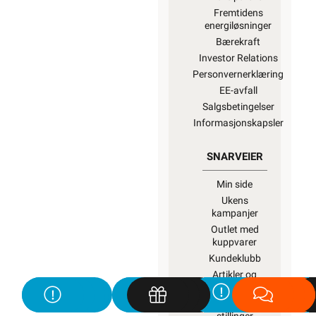
Fremtidens
energiløsninger
Bærekraft
Investor Relations
Personvernerklæring
EE-avfall
Salgsbetingelser
Informasjonskapsler
SNARVEIER
Min side
Ukens
kampanjer
Outlet med
kuppvarer
Kundeklubb
Artikler og
guider
Ledige