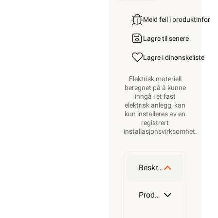
Meld feil i produktinfor
Lagre til senere
Lagre i din
ønskeliste
Elektrisk materiell
beregnet på å kunne
inngå i et fast
elektrisk anlegg, kan
kun installeres av en
registrert
installasjonsvirksomhet
.
Beskrivelse
Produktdetaljer