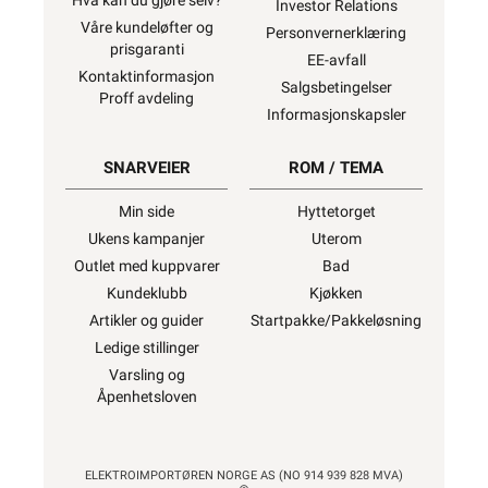
Hva kan du gjøre selv?
Investor Relations
Våre kundeløfter og
Personvernerklæring
prisgaranti
EE-avfall
Kontaktinformasjon
Salgsbetingelser
Proff avdeling
Informasjonskapsler
SNARVEIER
ROM / TEMA
Min side
Hyttetorget
Ukens kampanjer
Uterom
Outlet med kuppvarer
Bad
Kundeklubb
Kjøkken
Artikler og guider
Startpakke/Pakkeløsning
Ledige stillinger
Varsling og
Åpenhetsloven
ELEKTROIMPORTØREN NORGE AS (NO 914 939 828 MVA)