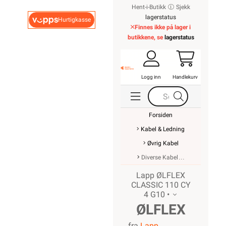
Hent-i-Butikk
Sjekk
lagerstatus
Hurtigkasse
Finnes ikke på lager i
butikkene, se
lagerstatus
Logg inn
Handlekurv
Forsiden
Kabel & Ledning
Øvrig Kabel
Diverse Kabel
Lapp ØLFLEX
CLASSIC 110 CY
4 G10 •
ØLFLEX
fra
Lapp