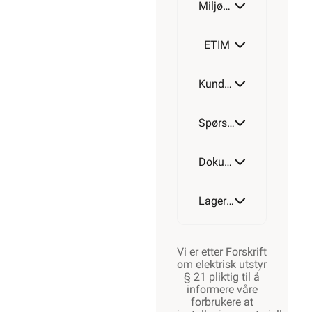
Miljøparametere
ETIM
Kundeomtale
Spørsmål og svar
Dokumentasjon
Lagerstatus
Vi er etter Forskrift
om elektrisk utstyr
§ 21 pliktig til å
informere våre
forbrukere at