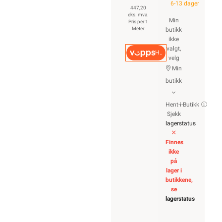
6-13 dager
447,20
eks. mva.
Min
Pris per 1
Meter
butikk
ikke
valgt,
Hurtigkasse
velg
Min
butikk
Hent-i-Butikk
Sjekk
lagerstatus
Finnes
ikke
på
lager i
butikkene,
se
lagerstatus