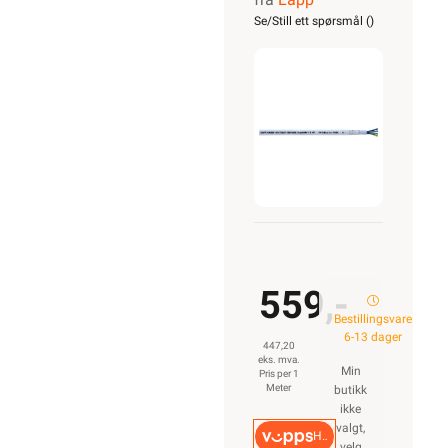
CLASSIC
Se/Still ett spørsmål (
)
110 CY
4G10
559,-
Bestillingsvare
6-13 dager
447,20
eks. mva.
Min
Pris per 1
Meter
butikk
ikke
valgt,
Hurtigkasse
velg