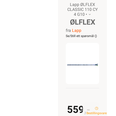
Lapp ØLFLEX
CLASSIC 110 CY
4 G10 •
ØLFLEX
fra
Lapp
CLASSIC
Se/Still ett spørsmål (
)
110 CY
4G10
559,-
Bestillingsvare