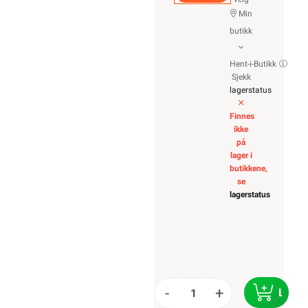
Min
butikk
Hent-i-Butikk
Sjekk
lagerstatus
Finnes
ikke
på
lager i
butikkene,
se
lagerstatus
-
+
LEGG