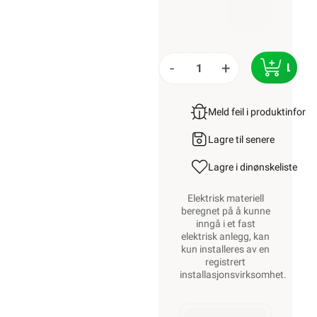
-
+
LEGG
Meld feil i produktinfor
Lagre til senere
Lagre i din
ønskeliste
Elektrisk materiell
beregnet på å kunne
inngå i et fast
elektrisk anlegg, kan
kun installeres av en
registrert
installasjonsvirksomhet
.