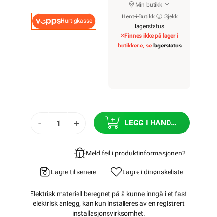
Min butikk
Hent-i-Butikk
Sjekk
Hurtigkasse
lagerstatus
Finnes ikke på lager i
butikkene, se
lagerstatus
-
+
LEGG I HANDLEKURV
Meld feil i produktinformasjonen?
Lagre til senere
Lagre i din
ønskeliste
Elektrisk materiell beregnet på å kunne inngå i et fast
elektrisk anlegg, kan kun installeres av en registrert
installasjonsvirksomhet
.