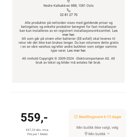
Nedre Kalbakkvei 88B, 1081 Oslo
22 81 27 70
Alle produkter på nettsiden vises med gjeldende priser og
betingelser, og enkelte produkter beregnet for fast installasjon
kan kun installeres av en registrert installasjonsvirksomhet.
Les
mer her
.
Alt som går på strøm eller batterier (EE-avfall) skal leveres til
retur når det ikke kan brukes lenger. Du kan returnere dette gratis
i en av våre varehus og/eller andre butikker som selger samme
type varer.
Les mer her
.
Alt innhold Copyright © 2009-2024 - Elektroimportøren AS. All
bruk av tekst og bilder må avtales før bruk.
559,-
Bestillingsvare 6-13 dager
Min butikk ikke valgt, velg
447,20 eks. mva.
Min butikk
Pris per 1 Meter