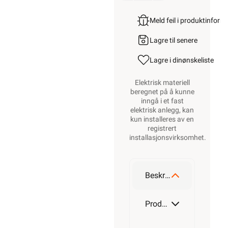
Meld feil i produktinfor
Lagre til senere
Lagre i din
ønskeliste
Elektrisk materiell
beregnet på å kunne
inngå i et fast
elektrisk anlegg, kan
kun installeres av en
registrert
installasjonsvirksomhet
.
Beskrivelse
Produktdetaljer