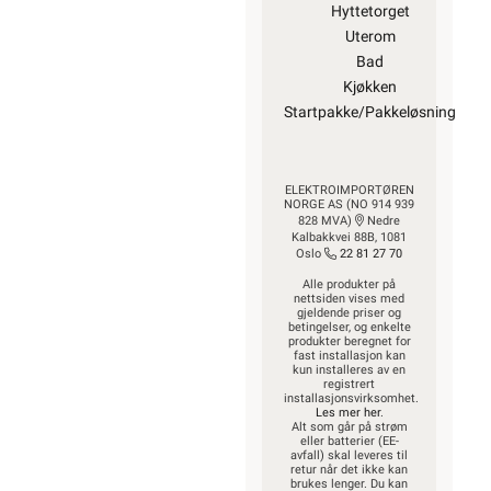
Hyttetorget
Uterom
Bad
Kjøkken
Startpakke/Pakkeløsning
ELEKTROIMPORTØREN
NORGE AS (NO 914 939
828 MVA)
Nedre
Kalbakkvei 88B, 1081
Oslo
22 81 27 70
Alle produkter på
nettsiden vises med
gjeldende priser og
betingelser, og enkelte
produkter beregnet for
fast installasjon kan
kun installeres av en
registrert
installasjonsvirksomhet.
Les mer her
.
Alt som går på strøm
eller batterier (EE-
avfall) skal leveres til
retur når det ikke kan
brukes lenger. Du kan