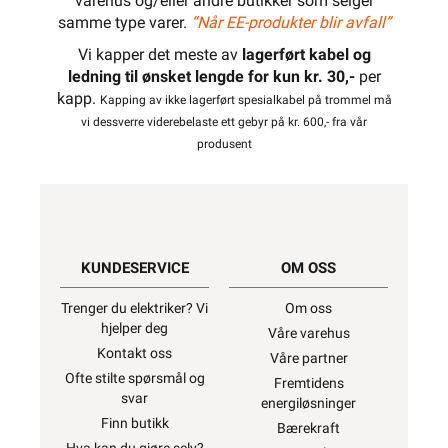
varehus og/eller andre butikker som selger
samme type varer.
“Når EE-produkter blir avfall”
Vi kapper det meste av
lagerført kabel og
ledning til ønsket lengde for kun kr. 30,-
per
kapp.
Kapping av ikke lagerført spesialkabel på trommel må
vi dessverre viderebelaste ett gebyr på kr. 600,- fra vår
produsent
KUNDESERVICE
OM OSS
Trenger du elektriker? Vi
Om oss
hjelper deg
Våre varehus
Kontakt oss
Våre partner
Ofte stilte spørsmål og
Fremtidens
svar
energiløsninger
Finn butikk
Bærekraft