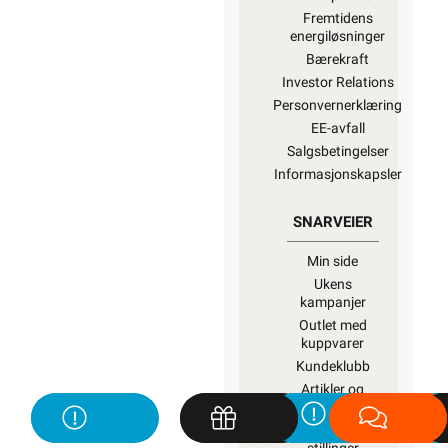
Fremtidens
energiløsninger
Bærekraft
Investor Relations
Personvernerklæring
EE-avfall
Salgsbetingelser
Informasjonskapsler
SNARVEIER
Min side
Ukens
kampanjer
Outlet med
kuppvarer
Kundeklubb
Artikler og
guider
Ledige