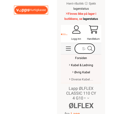
Hent-i-Butikk
Sjekk
lagerstatus
Hurtigkasse
Finnes ikke på lager i
butikkene, se
lagerstatus
Logg inn
Handlekurv
Forsiden
Kabel & Ledning
Øvrig Kabel
Diverse Kabel
Lapp ØLFLEX
CLASSIC 110 CY
4 G10 •
ØLFLEX
fra
Lapp