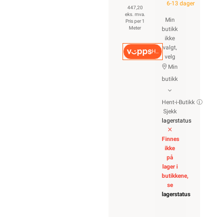
6-13 dager
447,20
eks. mva.
Min
Pris per 1
Meter
butikk
ikke
valgt,
Hurtigkasse
velg
Min
butikk
Hent-i-Butikk
Sjekk
lagerstatus
Finnes
ikke
på
lager i
butikkene,
se
lagerstatus