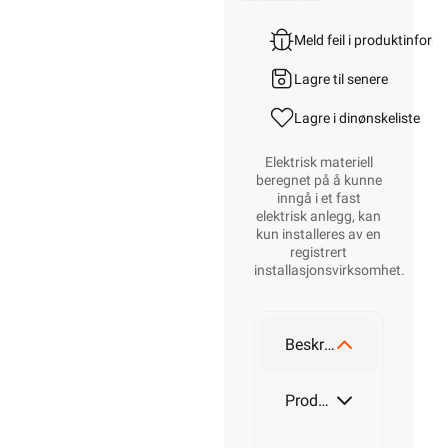
Meld feil i produktinfor
Lagre til senere
Lagre i din
ønskeliste
Elektrisk materiell
beregnet på å kunne
inngå i et fast
elektrisk anlegg, kan
kun installeres av en
registrert
installasjonsvirksomhet
.
Beskrivelse
Produktdetaljer