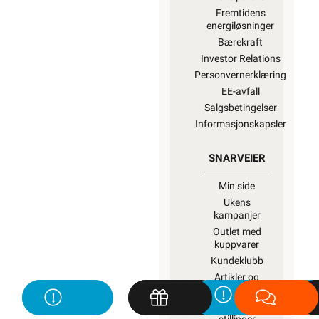
Fremtidens
energiløsninger
Bærekraft
Investor Relations
Personvernerklæring
EE-avfall
Salgsbetingelser
Informasjonskapsler
SNARVEIER
Min side
Ukens
kampanjer
Outlet med
kuppvarer
Kundeklubb
Artikler og
guider
Ledige