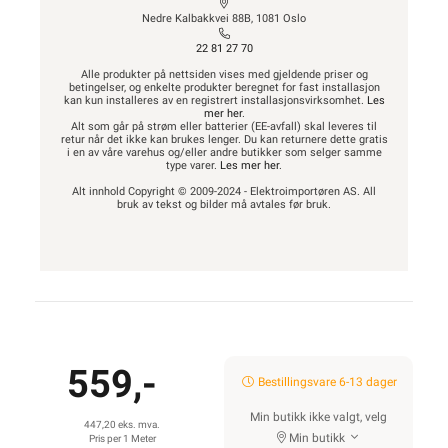
Nedre Kalbakkvei 88B, 1081 Oslo
22 81 27 70
Alle produkter på nettsiden vises med gjeldende priser og
betingelser, og enkelte produkter beregnet for fast installasjon
kan kun installeres av en registrert installasjonsvirksomhet.
Les
mer her
.
Alt som går på strøm eller batterier (EE-avfall) skal leveres til
retur når det ikke kan brukes lenger. Du kan returnere dette gratis
i en av våre varehus og/eller andre butikker som selger samme
type varer.
Les mer her
.
Alt innhold Copyright © 2009-2024 - Elektroimportøren AS. All
bruk av tekst og bilder må avtales før bruk.
559,-
Bestillingsvare 6-13 dager
Min butikk ikke valgt, velg
447,20 eks. mva.
Min butikk
Pris per 1 Meter