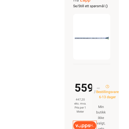
CLASSIC
Se/Still ett spørsmål (
)
110 CY
4G10
559,-
Bestillingsvare
6-13 dager
447,20
eks. mva.
Min
Pris per 1
Meter
butikk
ikke
valgt,
Hurtigkasse
velg