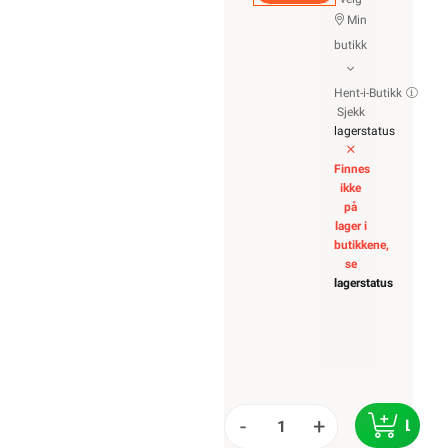
Min
butikk
Hent-i-Butikk
Sjekk
lagerstatus
Finnes
ikke
på
lager i
butikkene,
se
lagerstatus
-
+
LEGG