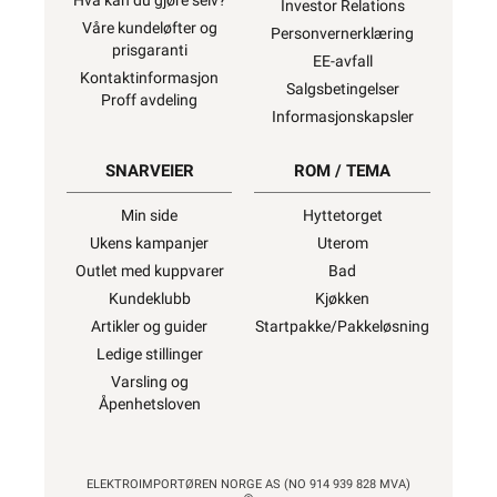
Hva kan du gjøre selv?
Investor Relations
Våre kundeløfter og
Personvernerklæring
prisgaranti
EE-avfall
Kontaktinformasjon
Salgsbetingelser
Proff avdeling
Informasjonskapsler
SNARVEIER
ROM / TEMA
Min side
Hyttetorget
Ukens kampanjer
Uterom
Outlet med kuppvarer
Bad
Kundeklubb
Kjøkken
Artikler og guider
Startpakke/Pakkeløsning
Ledige stillinger
Varsling og
Åpenhetsloven
ELEKTROIMPORTØREN NORGE AS (NO 914 939 828 MVA)