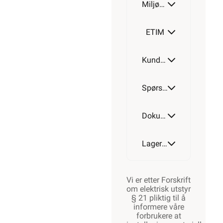
Miljøparametere
ETIM
Kundeomtale
Spørsmål og svar
Dokumentasjon
Lagerstatus
Vi er etter Forskrift
om elektrisk utstyr
§ 21 pliktig til å
informere våre
forbrukere at