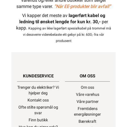
varehus og/eller andre butikker som selger
samme type varer.
“Når EE-produkter blir avfall”
Vi kapper det meste av
lagerført kabel og
ledning til ønsket lengde for kun kr. 30,-
per
kapp.
Kapping av ikke lagerført spesialkabel på trommel må
vi dessverre viderebelaste ett gebyr på kr. 600,- fra vår
produsent
KUNDESERVICE
OM OSS
Trenger du elektriker? Vi
Om oss
hjelper deg
Våre varehus
Kontakt oss
Våre partner
Ofte stilte spørsmål og
Fremtidens
svar
energiløsninger
Finn butikk
Bærekraft