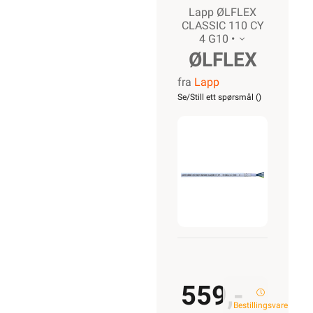
Lapp ØLFLEX
CLASSIC 110 CY
4 G10 •
ØLFLEX
fra
Lapp
CLASSIC
Se/Still ett spørsmål (
)
110 CY
4G10
559,-
Bestillingsvare