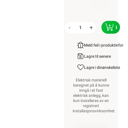
-
+
LEGG
Meld feil i produktinfor
Lagre til senere
Lagre i din
ønskeliste
Elektrisk materiell
beregnet på å kunne
inngå i et fast
elektrisk anlegg, kan
kun installeres av en
registrert
installasjonsvirksomhet
.