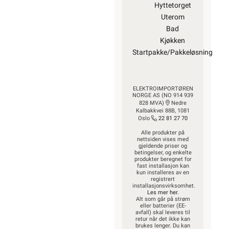
Hyttetorget
Uterom
Bad
Kjøkken
Startpakke/Pakkeløsning
ELEKTROIMPORTØREN
NORGE AS (NO 914 939
828 MVA)
Nedre
Kalbakkvei 88B, 1081
Oslo
22 81 27 70
Alle produkter på
nettsiden vises med
gjeldende priser og
betingelser, og enkelte
produkter beregnet for
fast installasjon kan
kun installeres av en
registrert
installasjonsvirksomhet.
Les mer her
.
Alt som går på strøm
eller batterier (EE-
avfall) skal leveres til
retur når det ikke kan
brukes lenger. Du kan