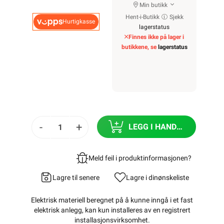
Min butikk
Hent-i-Butikk
Sjekk
Hurtigkasse
lagerstatus
Finnes ikke på lager i
butikkene, se
lagerstatus
-
+
LEGG I HANDLEKURV
Meld feil i produktinformasjonen?
Lagre til senere
Lagre i din
ønskeliste
Elektrisk materiell beregnet på å kunne inngå i et fast
elektrisk anlegg, kan kun installeres av en registrert
installasjonsvirksomhet
.