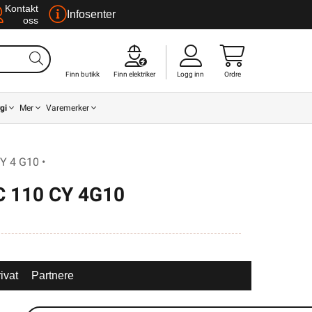
Kontakt
Infosenter
oss
Finn butikk
Finn elektriker
Logg inn
Ordre
gi
Mer
Varemerker
Y 4 G10 •
 110 CY 4G10
ivat
Partnere