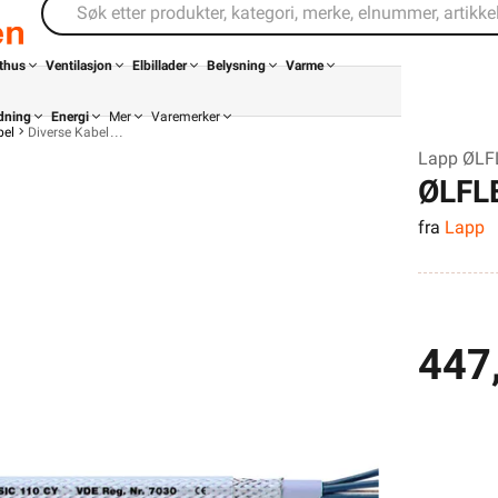
thus
Ventilasjon
Elbillader
Belysning
Varme
dning
Energi
Mer
Varemerker
bel
Diverse Kabel
Lapp ØLF
ØLFL
fra
Lapp
447
Kontakt
Infosenter
oss