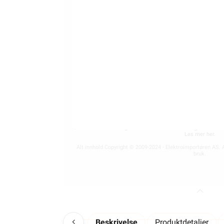
ELEKTROIMPORTØREN NORGE AS (NO 
Nedre Kalbakkvei 88B, 10
22 81 27 70
Alle produkter på nettsiden vises med gjeldende priser og b
for fast installasjon kan kun installeres av en registrer
Alt som går på strøm eller batterier (EE-avfall) skal leveres t
kan returnere dette gratis i en av våre varehus og/eller an
Les mer her
.
Alt innhold Copyright © 2009-2024 - Elektroimportøren AS. A
bruk.
Beskrivelse
Produktdetaljer