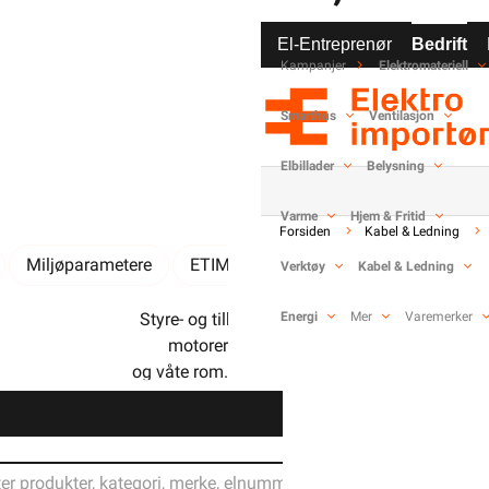
El-Entreprenør
Bedrift
Kampanjer
Elektromateriell
-
+
Smarthus
Ventilasjon
Elbillader
Belysning
Varme
Hjem & Fritid
Forsiden
Kabel & Ledning
Miljøparametere
ETIM
Kundeomtale
Spørsmål 
Verktøy
Kabel & Ledning
Styre- og tilkoblingskabel for maskiner,
Energi
Mer
Varemerker
motorer og utstyr i tørre, fuktige
og våte rom. Høy grad av skjerming for å
være EMC-kompatibel. Lav overføringsimpedanse,
Din butikk
maks 250 O/km, V / 30Mhz.
VDE godkjent 7030.