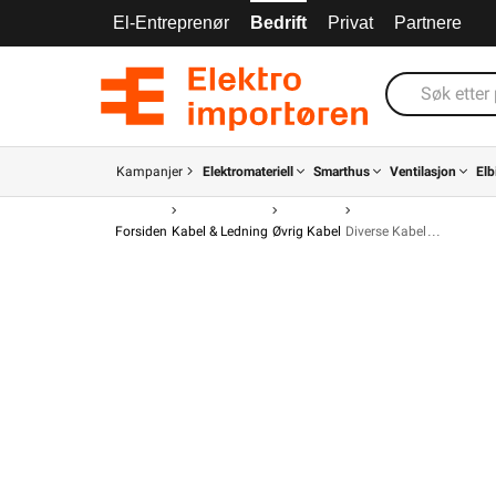
El-Entreprenør
Bedrift
Privat
Partnere
Kampanjer
Elektromateriell
Smarthus
Ventilasjon
Elb
Forsiden
Kabel & Ledning
Øvrig Kabel
Diverse Kabel