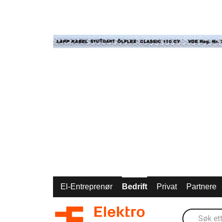
El-Entreprenør
Bedrift
Privat
Partnere