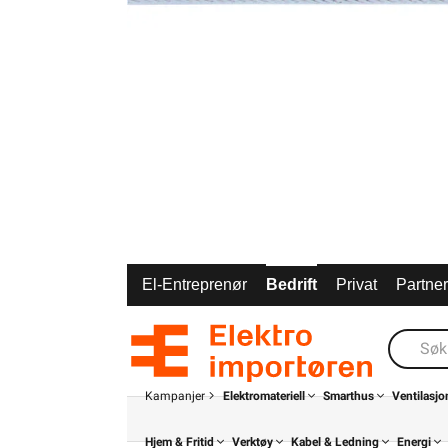
El-Entreprenør
Bedrift
Privat
Partne
Kampanjer
Elektromateriell
Smarthus
Ventilasjo
Hjem & Fritid
Verktøy
Kabel & Ledning
Energi