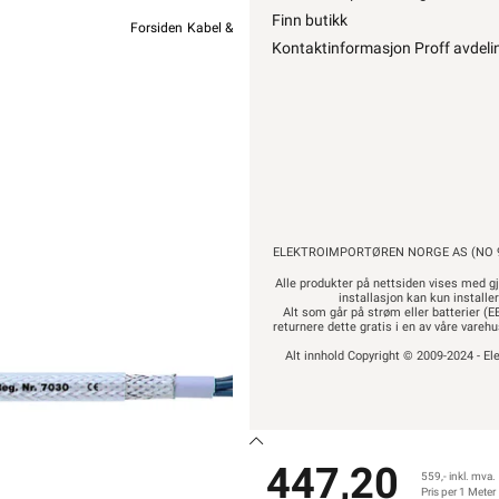
Finn butikk
Forsiden
Kabel & Ledning
Øvrig Kabel
Diverse Kabel
Kontaktinformasjon Proff avdeli
Lap
ØLFLEX
447,20
ELEKTROIMPORTØREN NORGE AS (NO 9
Alle produkter på nettsiden vises med gj
installasjon kan kun installe
Alt som går på strøm eller batterier (EE
returnere dette gratis i en av våre vare
Alt innhold Copyright © 2009-2024 - Ele
447,20
559,- inkl. mva.
Pris per 1 Meter