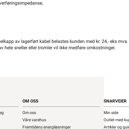
verføringsimpedanse,
El-Entreprenør
Bedrift
Privat
Partnere
Kampanjer
Elektromateriell
Smarthus
Ventilasjon
Elbillader
lkapp av lagerført kabel belastes kunden med kr. 24,- eks mva.
Belysning
Varme
Hjem & Fritid
av hele sneller eller tromler vil ikke medføre omkostninger.
Verktøy
Kabel & Ledning
Energi
Mer
Varemerker
kk
Kontakt
Infosenter
oss
OM OSS
SNARVEIER
Finn butikk
Finn elektriker
Logg inn
Ordre
deg
Om oss
Min side
Våre varehus
Outlet med ku
Fremtidens energiløsninger
Artikler og gui