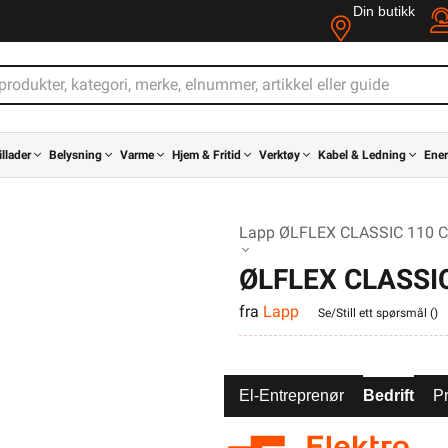
Din butikk
illader
Belysning
Varme
Hjem & Fritid
Verktøy
Kabel & Ledning
Ener
Lapp ØLFLEX CLASSIC 110 C
ØLFLEX CLASSIC
fra
Lapp
Se/Still ett spørsmål (
)
El-Entreprenør
Bedrift
Pr