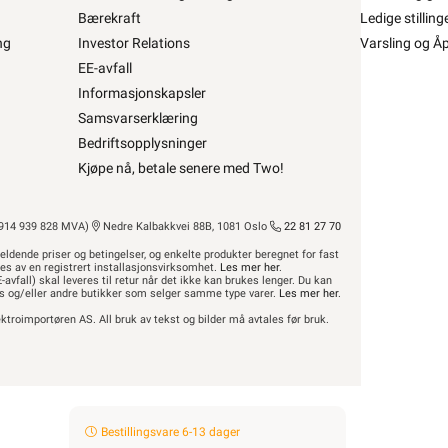
Bærekraft
Ledige stilling
ng
Investor Relations
Varsling og Å
p ØLFLEX CLASSIC 110 CY 4 G10 •
EE-avfall
 CLASSIC 110 CY 4G10
Informasjonskapsler
Samsvarserklæring
fra
Lapp
Se/Still ett spørsmål (
)
Bedriftsopplysninger
Kjøpe nå, betale senere med Two!
14 939 828 MVA)
Nedre Kalbakkvei 88B, 1081 Oslo
22 81 27 70
559,- inkl. mva.
Bestillingsvare 6-13 dager
Pris per 1 Meter
eldende priser og betingelser, og enkelte produkter beregnet for fast
res av en registrert installasjonsvirksomhet.
Min butikk ikke valgt, velg
Les mer her
.
Min butikk
-avfall) skal leveres til retur når det ikke kan brukes lenger. Du kan
Hent-i-Butikk
Sjekk
lagerstatus
hus og/eller andre butikker som selger samme type varer.
Les mer her
.
Finnes ikke på lager i butikkene, se
ktroimportøren AS. All bruk av tekst og bilder må avtales før bruk.
lagerstatus
Beskrivelse
Produktdetaljer
Bestillingsvare 6-13 dager