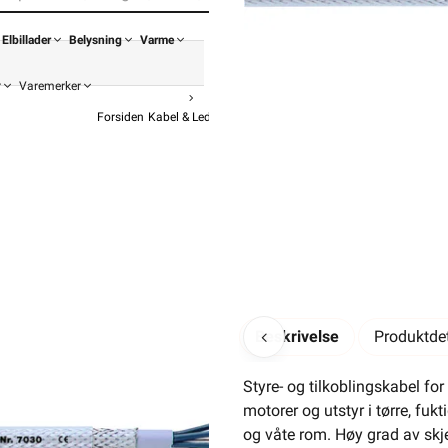
Elbillader
Belysning
Varme
r
Varemerker
Forsiden
Kabel & Ledning
Øvrig Kabel
Diverse Kabel
Lapp Ø
ØLFLEX 
f
447,20
559,-
Beskrivelse
Produktdet
Pris 
Styre- og tilkoblingskabel for
motorer og utstyr i tørre, fukt
og våte rom. Høy grad av skj