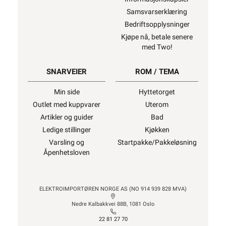
Samsvarserklæring
Bedriftsopplysninger
Kjøpe nå, betale senere
med Two!
SNARVEIER
ROM / TEMA
Min side
Hyttetorget
Outlet med kuppvarer
Uterom
Artikler og guider
Bad
Ledige stillinger
Kjøkken
Varsling og
Startpakke/Pakkeløsning
Åpenhetsloven
ELEKTROIMPORTØREN NORGE AS (NO 914 939 828 MVA)
Nedre Kalbakkvei 88B, 1081 Oslo
22 81 27 70