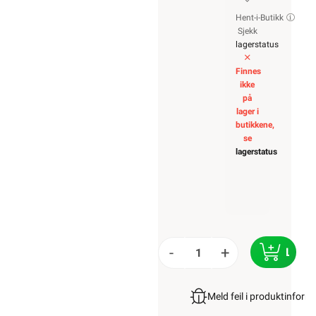
Hent-i-Butikk
Sjekk
lagerstatus
Finnes
ikke
på
lager i
butikkene,
se
lagerstatus
-
+
LEGG 
Meld feil i produktinfor