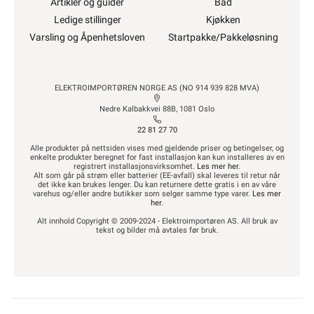
Artikler og guider
Bad
Ledige stillinger
Kjøkken
Varsling og Åpenhetsloven
Startpakke/Pakkeløsning
ELEKTROIMPORTØREN NORGE AS (NO 914 939 828 MVA)
Nedre Kalbakkvei 88B, 1081 Oslo
22 81 27 70
Alle produkter på nettsiden vises med gjeldende priser og betingelser, og
enkelte produkter beregnet for fast installasjon kan kun installeres av en
registrert installasjonsvirksomhet.
Les mer her
.
Alt som går på strøm eller batterier (EE-avfall) skal leveres til retur når
det ikke kan brukes lenger. Du kan returnere dette gratis i en av våre
varehus og/eller andre butikker som selger samme type varer.
Les mer
her
.
Alt innhold Copyright © 2009-2024 - Elektroimportøren AS. All bruk av
tekst og bilder må avtales før bruk.