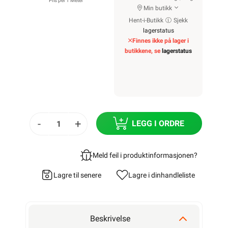
Pris per 1 Meter
Min butikk
Hent-i-Butikk
Sjekk
lagerstatus
Finnes ikke på lager i
butikkene, se
lagerstatus
-
+
LEGG I ORDRE
Meld feil i produktinformasjonen?
Lagre til senere
Lagre i din
handleliste
Beskrivelse