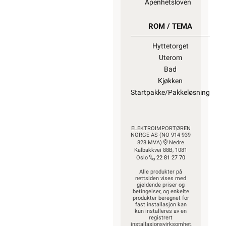
Åpenhetsloven
ROM / TEMA
Hyttetorget
Uterom
Bad
Kjøkken
Startpakke/Pakkeløsning
ELEKTROIMPORTØREN
NORGE AS (NO 914 939
828 MVA)
Nedre
Kalbakkvei 88B, 1081
Oslo
22 81 27 70
Alle produkter på
nettsiden vises med
gjeldende priser og
betingelser, og enkelte
produkter beregnet for
fast installasjon kan
kun installeres av en
registrert
installasjonsvirksomhet.