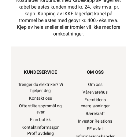
Kostnader forbundet med kabelkapp av lagerført
kabel belastes kunden med kr. 24,- eks mva. pr.
kapp. Kapping av IKKE lagerført kabel på
trommel belastes med gebyr kr. 400,- eks mva.
Kjøp av hele sneller eller tromler vil ikke medføre
omkostninger.
KUNDESERVICE
OM OSS
Trenger du elektriker? Vi
Om oss
hjelper deg
Våre varehus
Kontakt oss
Fremtidens
Ofte stilte spørsmål og
energiløsninger
svar
Bærekraft
Finn butikk
Investor Relations
Kontaktinformasjon
EE-avfall
Proff avdeling
Informasjonskapsler