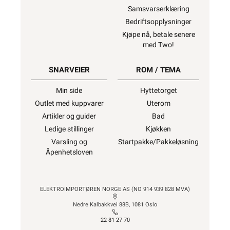
Samsvarserklæring
Bedriftsopplysninger
Kjøpe nå, betale senere
med Two!
SNARVEIER
ROM / TEMA
Min side
Hyttetorget
Outlet med kuppvarer
Uterom
Artikler og guider
Bad
Ledige stillinger
Kjøkken
Varsling og
Startpakke/Pakkeløsning
Åpenhetsloven
ELEKTROIMPORTØREN NORGE AS (NO 914 939 828 MVA)
Nedre Kalbakkvei 88B, 1081 Oslo
22 81 27 70