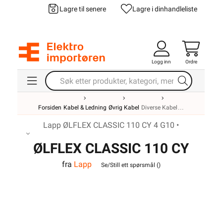
Lagre til senere
Lagre i din
handleliste
Logg inn
Ordre
Forsiden
Kabel & Ledning
Øvrig Kabel
Diverse Kabel
Lapp ØLFLEX CLASSIC 110 CY 4 G10 •
ØLFLEX CLASSIC 110 CY
fra
Lapp
4G10
Se/Still ett spørsmål (
)