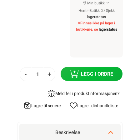
Min butikk
Hent-i-Butikk
Sjekk
lagerstatus
Finnes ikke på lager i
butikkene, se
lagerstatus
-
+
LEGG I ORDRE
Meld feil i produktinformasjonen?
Lagre til senere
Lagre i din
handleliste
Beskrivelse