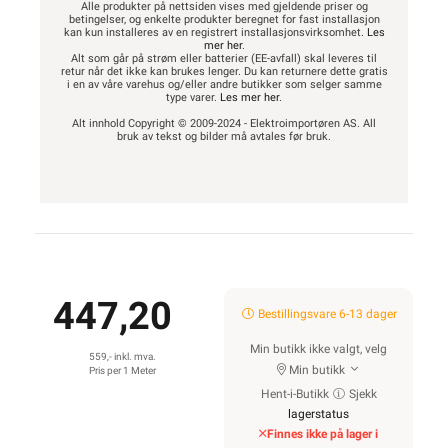
Alle produkter på nettsiden vises med gjeldende priser og
betingelser, og enkelte produkter beregnet for fast installasjon
kan kun installeres av en registrert installasjonsvirksomhet.
Les
mer her
.
Alt som går på strøm eller batterier (EE-avfall) skal leveres til
retur når det ikke kan brukes lenger. Du kan returnere dette gratis
i en av våre varehus og/eller andre butikker som selger samme
type varer.
Les mer her
.
Alt innhold Copyright © 2009-2024 - Elektroimportøren AS. All
bruk av tekst og bilder må avtales før bruk.
447,20
Bestillingsvare 6-13 dager
Min butikk ikke valgt, velg
559,- inkl. mva.
Min butikk
Pris per 1 Meter
Hent-i-Butikk
Sjekk
lagerstatus
Finnes ikke på lager i