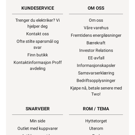
KUNDESERVICE
OM OSS
Trenger du elektriker? Vi
Om oss
hjelper deg
Våre varehus
Kontakt oss
Fremtidens energiløsninger
Ofte stilte spørsmål og
Bærekraft
svar
Investor Relations
Finn butikk
EE-avfall
Kontaktinformasjon Proff
Informasjonskapsler
avdeling
Samsvarserklæring
Bedriftsopplysninger
Kjøpe nå, betale senere med
Two!
SNARVEIER
ROM / TEMA
Min side
Hyttetorget
Outlet med kuppvarer
Uterom