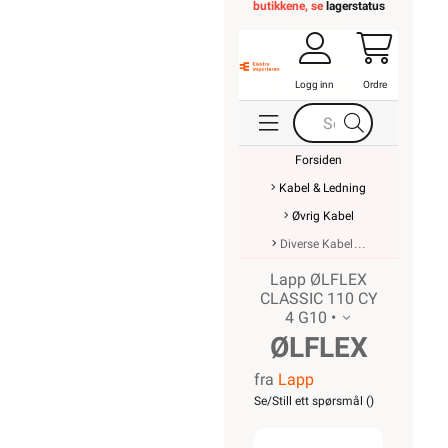
butikkene, se
lagerstatus
Logg inn
Ordre
Forsiden
Kabel & Ledning
Øvrig Kabel
Diverse Kabel
Lapp ØLFLEX
CLASSIC 110 CY
4 G10 •
ØLFLEX
fra
Lapp
CLASSIC
Se/Still ett spørsmål (
)
110 CY