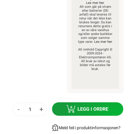
Les mer her
.
Alt som går på strøm
eller batterier (EE-
avfall) skal leveres til
retur når det ikke kan
brukes lenger. Du kan
returnere dette gratis i
en av våre varehus
og/eller andre butikker
som selger samme
type varer.
Les mer her
.
Alt innhold Copyright ©
2009-2024 -
Elektroimportøren AS.
All bruk av tekst og
bilder må avtales før
bruk.
-
+
LEGG I ORDRE
Meld feil i produktinformasjonen?