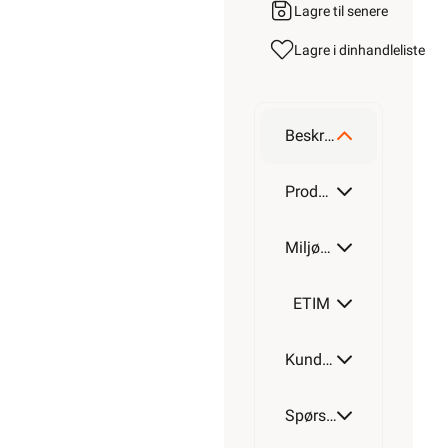
Lagre til senere
Lagre i din
handleliste
Beskrivelse
Produktdetaljer
Miljøparametere
ETIM
Kundeomtale
Spørsmål og svar