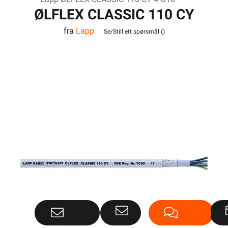
ØLFLEX CLASSIC 110 CY
fra
Lapp
4G10
Se/Still ett spørsmål (
)