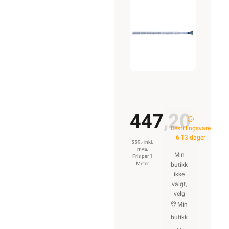
4G10
447,20
Bestillingsvare
6-13 dager
559,- inkl.
mva.
Min
Pris per 1
Meter
butikk
ikke
valgt,
velg
Min
butikk