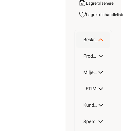
Lagre til senere
Lagre i din
handleliste
Beskrivelse
Produktdetaljer
Miljøparametere
ETIM
Kundeomtale
Spørsmål og svar