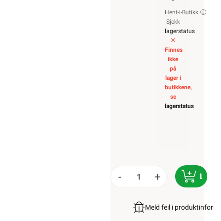
Hent-i-Butikk
Sjekk
lagerstatus
Finnes
ikke
på
lager i
butikkene,
se
lagerstatus
-
+
LEGG 
Meld feil i produktinfor