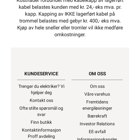
Kostnader forbundet med kabelkapp av lagerført
kabel belastes kunden med kr. 24,- eks mva. pr.
kapp. Kapping av IKKE lagerført kabel på
trommel belastes med gebyr kr. 400,- eks mva.
Kjøp av hele sneller eller tromler vil ikke medføre
omkostninger.
KUNDESERVICE
OM OSS
Trenger du elektriker? Vi
Om oss
hjelper deg
Våre varehus
Kontakt oss
Fremtidens
Ofte stilte spørsmål og
energiløsninger
svar
Bærekraft
Finn butikk
Investor Relations
Kontaktinformasjon
EE-avfall
Proff avdeling
Informasjonskapsler