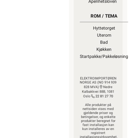
Åpenhetsloven
ROM / TEMA
Hyttetorget
Uterom
Bad
Kjøkken
Startpakke/Pakkeløsning
ELEKTROIMPORTØREN
NORGE AS (NO 914 939
828 MVA)
Nedre
Kalbakkvei 88B, 1081
Oslo
22 81 27 70
Alle produkter på
nettsiden vises med
gjeldende priser og
betingelser, og enkelte
produkter beregnet for
fast installasjon kan
kun installeres av en
registrert
installasjonsvirksomhet.