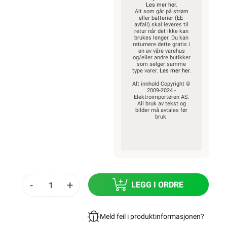
Les mer her
.
Alt som går på strøm
eller batterier (EE-
avfall) skal leveres til
retur når det ikke kan
brukes lenger. Du kan
returnere dette gratis i
en av våre varehus
og/eller andre butikker
som selger samme
type varer.
Les mer her
.
Alt innhold Copyright ©
2009-2024 -
Elektroimportøren AS.
All bruk av tekst og
bilder må avtales før
bruk.
-
+
LEGG I ORDRE
Meld feil i produktinformasjonen?