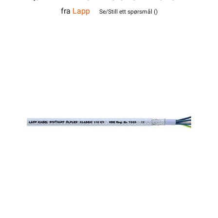
fra
Lapp
4G10
Se/Still ett spørsmål (
)