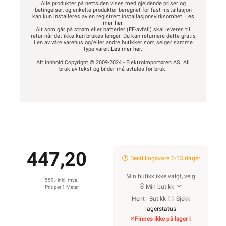
Alle produkter på nettsiden vises med gjeldende priser og
betingelser, og enkelte produkter beregnet for fast installasjon
kan kun installeres av en registrert installasjonsvirksomhet.
Les
mer her
.
Alt som går på strøm eller batterier (EE-avfall) skal leveres til
retur når det ikke kan brukes lenger. Du kan returnere dette gratis
i en av våre varehus og/eller andre butikker som selger samme
type varer.
Les mer her
.
Alt innhold Copyright © 2009-2024 - Elektroimportøren AS. All
bruk av tekst og bilder må avtales før bruk.
447,20
Bestillingsvare 6-13 dager
Min butikk ikke valgt, velg
559,- inkl. mva.
Min butikk
Pris per 1 Meter
Hent-i-Butikk
Sjekk
lagerstatus
Finnes ikke på lager i