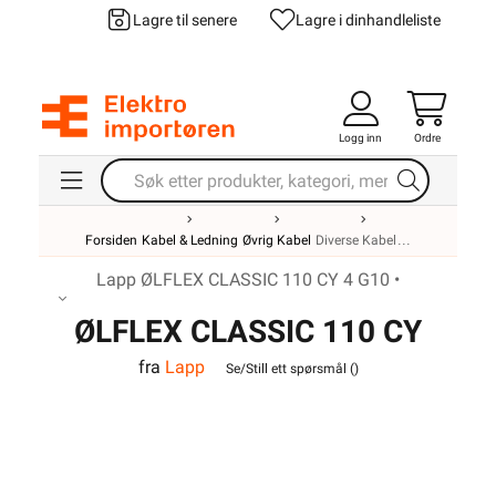
Lagre til senere
Lagre i din
handleliste
Logg inn
Ordre
Forsiden
Kabel & Ledning
Øvrig Kabel
Diverse Kabel
Lapp ØLFLEX CLASSIC 110 CY 4 G10 •
ØLFLEX CLASSIC 110 CY
fra
Lapp
4G10
Se/Still ett spørsmål (
)