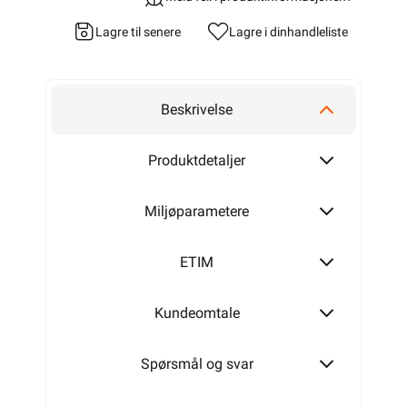
Lagre til senere
Lagre i din
handleliste
Beskrivelse
Produktdetaljer
Miljøparametere
ETIM
Kundeomtale
Spørsmål og svar