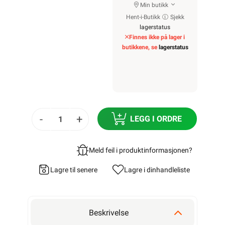
Min butikk
Hent-i-Butikk
Sjekk
lagerstatus
Finnes ikke på lager i
butikkene, se
lagerstatus
-
+
LEGG I ORDRE
Meld feil i produktinformasjonen?
Lagre til senere
Lagre i din
handleliste
Beskrivelse