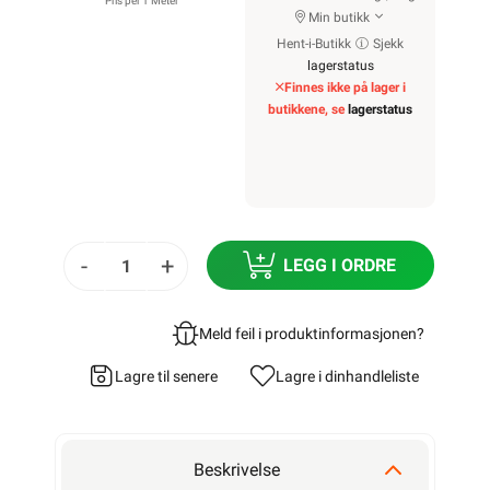
Pris per 1 Meter
Min butikk
Hent-i-Butikk
Sjekk
lagerstatus
Finnes ikke på lager i
butikkene, se
lagerstatus
-
+
LEGG I ORDRE
Meld feil i produktinformasjonen?
Lagre til senere
Lagre i din
handleliste
Beskrivelse