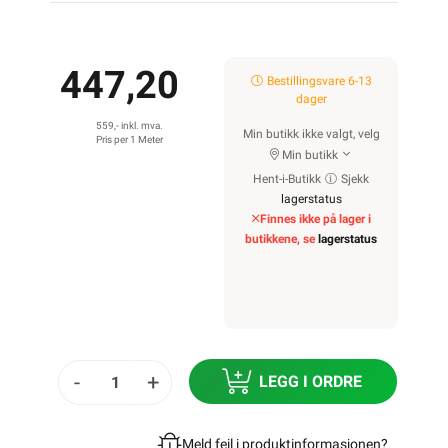
447,20
Bestillingsvare 6-13
dager
559,- inkl. mva.
Min butikk ikke valgt, velg
Pris per 1 Meter
Min butikk
Hent-i-Butikk
Sjekk
lagerstatus
Finnes ikke på lager i
butikkene, se
lagerstatus
-
+
LEGG I ORDRE
Meld feil i produktinformasjonen?