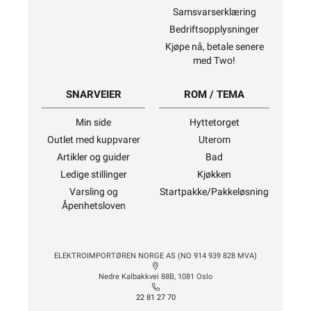
Samsvarserklæring
Bedriftsopplysninger
Kjøpe nå, betale senere
med Two!
SNARVEIER
ROM / TEMA
Min side
Hyttetorget
Outlet med kuppvarer
Uterom
Artikler og guider
Bad
Ledige stillinger
Kjøkken
Varsling og
Startpakke/Pakkeløsning
Åpenhetsloven
ELEKTROIMPORTØREN NORGE AS (NO 914 939 828 MVA)
Nedre Kalbakkvei 88B, 1081 Oslo
22 81 27 70