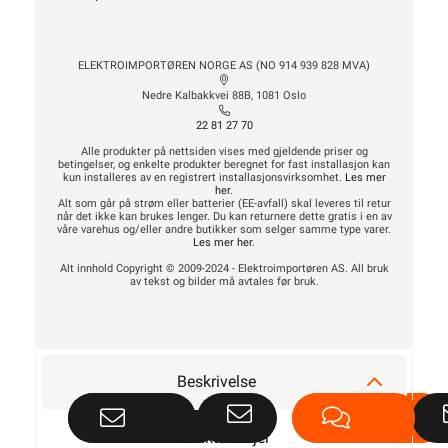
ELEKTROIMPORTØREN NORGE AS (NO 914 939 828 MVA)
Nedre Kalbakkvei 88B, 1081 Oslo
22 81 27 70
Alle produkter på nettsiden vises med gjeldende priser og
betingelser, og enkelte produkter beregnet for fast installasjon kan
kun installeres av en registrert installasjonsvirksomhet.
Les mer
her
.
Alt som går på strøm eller batterier (EE-avfall) skal leveres til retur
når det ikke kan brukes lenger. Du kan returnere dette gratis i en av
våre varehus og/eller andre butikker som selger samme type varer.
Les mer her
.
Alt innhold Copyright © 2009-2024 - Elektroimportøren AS. All bruk
av tekst og bilder må avtales før bruk.
Beskrivelse
Produktdetaljer