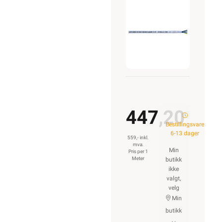
4G10
447,20
Bestillingsvare
6-13 dager
559,- inkl.
mva.
Min
Pris per 1
Meter
butikk
ikke
valgt,
velg
Min
butikk