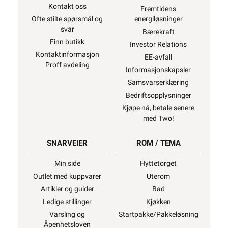
Kontakt oss
Fremtidens
Ofte stilte spørsmål og
energiløsninger
svar
Bærekraft
Finn butikk
Investor Relations
Kontaktinformasjon
EE-avfall
Proff avdeling
Informasjonskapsler
Samsvarserklæring
Bedriftsopplysninger
Kjøpe nå, betale senere
med Two!
SNARVEIER
ROM / TEMA
Min side
Hyttetorget
Outlet med kuppvarer
Uterom
Artikler og guider
Bad
Ledige stillinger
Kjøkken
Varsling og
Startpakke/Pakkeløsning
Åpenhetsloven