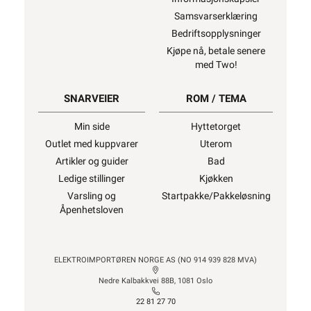
Samsvarserklæring
Bedriftsopplysninger
Kjøpe nå, betale senere
med Two!
SNARVEIER
ROM / TEMA
Min side
Hyttetorget
Outlet med kuppvarer
Uterom
Artikler og guider
Bad
Ledige stillinger
Kjøkken
Varsling og
Startpakke/Pakkeløsning
Åpenhetsloven
ELEKTROIMPORTØREN NORGE AS (NO 914 939 828 MVA)
Nedre Kalbakkvei 88B, 1081 Oslo
22 81 27 70