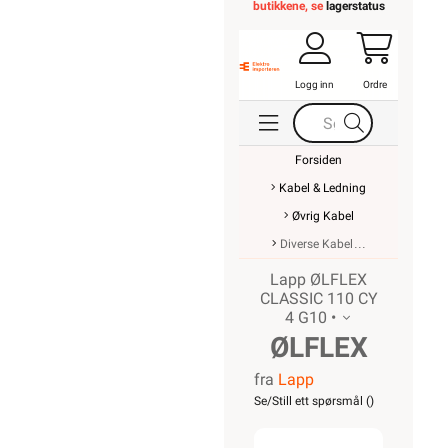
butikkene, se
lagerstatus
Logg inn
Ordre
Forsiden
Kabel & Ledning
Øvrig Kabel
Diverse Kabel
Lapp ØLFLEX
CLASSIC 110 CY
4 G10 •
ØLFLEX
fra
Lapp
CLASSIC
Se/Still ett spørsmål (
)
110 CY