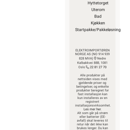
Hyttetorget
Uterom
Bad
Kjøkken
Startpakke/Pakkeløsning
ELEKTROIMPORTØREN
NORGE AS (NO 914 939
828 MVA)
Nedre
Kalbakkvei 88B, 1081
Oslo
22 81 27 70
Alle produkter på
nettsiden vises med
gjeldende priser og
betingelser, og enkelte
produkter beregnet for
fast installasjon kan
kun installeres av en
registrert
installasjonsvirksomhet.
Les mer her
.
Alt som går på strøm
eller batterier (EE-
avfall) skal leveres til
retur når det ikke kan
brukes lenger. Du kan