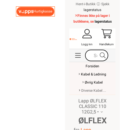
Hent-i-Butikk
Sjekk
lagerstatus
Hurtigkasse
Finnes ikke på lager i
butikkene, se
lagerstatus
Logg inn
Handlekurv
Forsiden
Kabel & Ledning
Øvrig Kabel
Diverse Kabel
Lapp ØLFLEX
CLASSIC 110
12G2,5 •
ØLFLEX
fra
Lapp