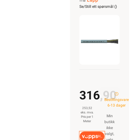
CLASSIC
Se/Still ett spørsmål (
)
110
12G2,5
316,90
Bestillingsvare
6-13 dager
253,52
eks. mva.
Min
Pris per 1
Meter
butikk
ikke
valgt,
Hurtigkasse
velg