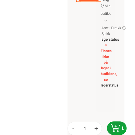
Min
butikk
Hent-i-Butikk
Sjekk
lagerstatus
Finnes
ikke
på
lager i
butikkene,
se
lagerstatus
-
+
LEGG