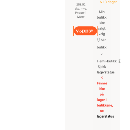
6-13 dager
253,52
eks. mva.
Min
Pris per 1
Meter
butikk
ikke
valgt,
Hurtigkasse
velg
Min
butikk
Hent-i-Butikk
Sjekk
lagerstatus
Finnes
ikke
på
lager i
butikkene,
se
lagerstatus