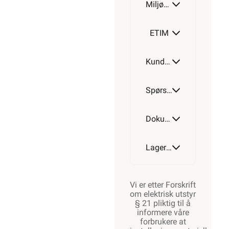
Miljøparametere
ETIM
Kundeomtale
Spørsmål og svar
Dokumentasjon
Lagerstatus
Vi er etter Forskrift
om elektrisk utstyr
§ 21 pliktig til å
informere våre
forbrukere at