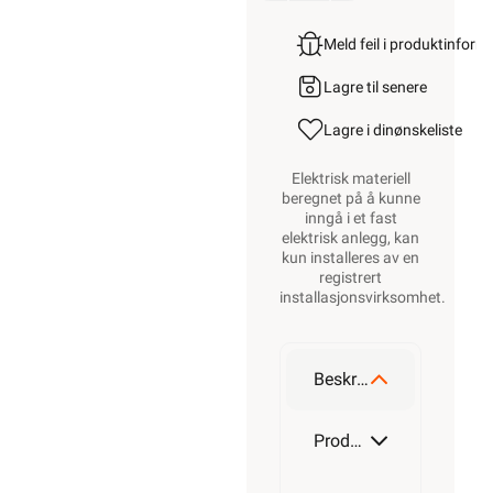
Meld feil i produktinfor
Lagre til senere
Lagre i din
ønskeliste
Elektrisk materiell
beregnet på å kunne
inngå i et fast
elektrisk anlegg, kan
kun installeres av en
registrert
installasjonsvirksomhet
.
Beskrivelse
Produktdetaljer