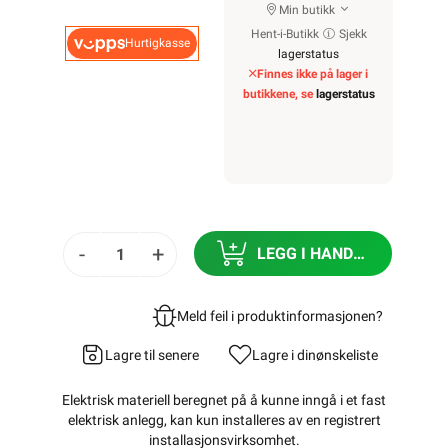
Min butikk
Hent-i-Butikk
Sjekk
Hurtigkasse
lagerstatus
Finnes ikke på lager i
butikkene, se
lagerstatus
-
+
LEGG I HANDLEKURV
Meld feil i produktinformasjonen?
Lagre til senere
Lagre i din
ønskeliste
Elektrisk materiell beregnet på å kunne inngå i et fast
elektrisk anlegg, kan kun installeres av en registrert
installasjonsvirksomhet
.