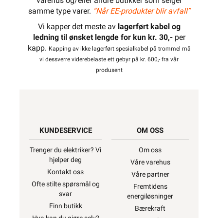
varehus og/eller andre butikker som selger
samme type varer.
“Når EE-produkter blir avfall”
Vi kapper det meste av
lagerført kabel og
ledning til ønsket lengde for kun kr. 30,-
per
kapp.
Kapping av ikke lagerført spesialkabel på trommel må
vi dessverre viderebelaste ett gebyr på kr. 600,- fra vår
produsent
KUNDESERVICE
OM OSS
Trenger du elektriker? Vi
Om oss
hjelper deg
Våre varehus
Kontakt oss
Våre partner
Ofte stilte spørsmål og
Fremtidens
svar
energiløsninger
Finn butikk
Bærekraft