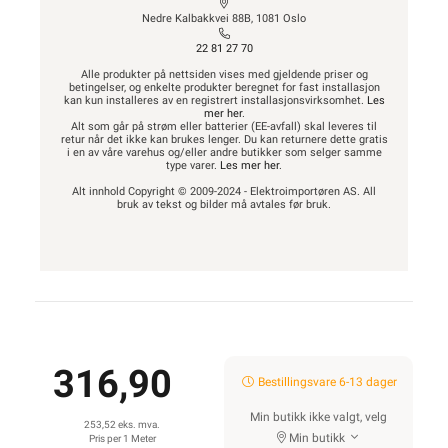
Nedre Kalbakkvei 88B, 1081 Oslo
22 81 27 70
Alle produkter på nettsiden vises med gjeldende priser og
betingelser, og enkelte produkter beregnet for fast installasjon
kan kun installeres av en registrert installasjonsvirksomhet.
Les
mer her
.
Alt som går på strøm eller batterier (EE-avfall) skal leveres til
retur når det ikke kan brukes lenger. Du kan returnere dette gratis
i en av våre varehus og/eller andre butikker som selger samme
type varer.
Les mer her
.
Alt innhold Copyright © 2009-2024 - Elektroimportøren AS. All
bruk av tekst og bilder må avtales før bruk.
316,90
Bestillingsvare 6-13 dager
Min butikk ikke valgt, velg
253,52 eks. mva.
Min butikk
Pris per 1 Meter