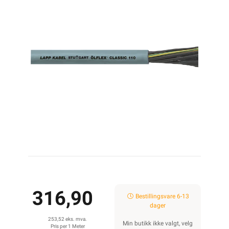
316,90
Bestillingsvare 6-13
dager
253,52 eks. mva.
Min butikk ikke valgt, velg
Pris per 1 Meter