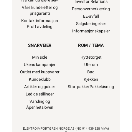
Hva kan du gjøre selv?
Investor Relations
Våre kundeløfter og
Personvernerklæring
prisgaranti
EE-avfall
Kontaktinformasjon
Salgsbetingelser
Proff avdeling
Informasjonskapsler
SNARVEIER
ROM / TEMA
Min side
Hyttetorget
Ukens kampanjer
Uterom
Outlet med kuppvarer
Bad
Kundeklubb
Kjøkken
Artikler og guider
Startpakke/Pakkeløsning
Ledige stillinger
Varsling og
Åpenhetsloven
ELEKTROIMPORTØREN NORGE AS (NO 914 939 828 MVA)