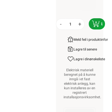
-
+
LEGG
Meld feil i produktinfor
Lagre til senere
Lagre i din
ønskeliste
Elektrisk materiell
beregnet på å kunne
inngå i et fast
elektrisk anlegg, kan
kun installeres av en
registrert
installasjonsvirksomhet
.