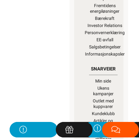
Fremtidens
energiløsninger
Bærekraft
Investor Relations
Personvernerklæring
EE-avfall
Salgsbetingelser
Informasjonskapsler
SNARVEIER
Min side
Ukens
kampanjer
Outlet med
kuppvarer
Kundeklubb
Artikler og
guider
Ledige