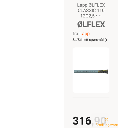
Lapp ØLFLEX
CLASSIC 110
12G2,5 •
ØLFLEX
fra
Lapp
CLASSIC
Se/Still ett spørsmål (
)
110
12G2,5
316,90
Bestillingsvare