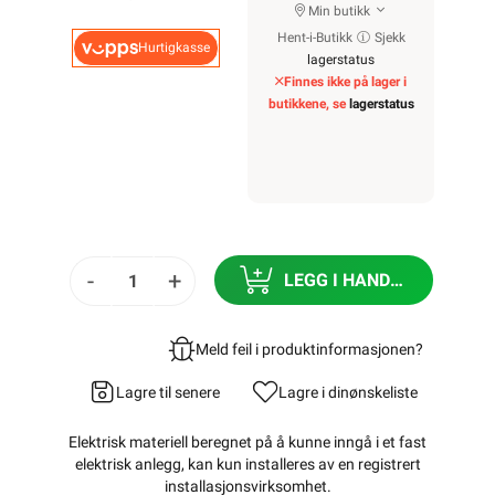
Min butikk
Hent-i-Butikk
Sjekk
Hurtigkasse
lagerstatus
Finnes ikke på lager i
butikkene, se
lagerstatus
-
+
LEGG I HANDLEKURV
Meld feil i produktinformasjonen?
Lagre til senere
Lagre i din
ønskeliste
Elektrisk materiell beregnet på å kunne inngå i et fast
elektrisk anlegg, kan kun installeres av en registrert
installasjonsvirksomhet
.