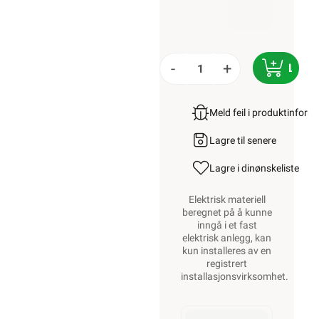
-
+
LEGG
Meld feil i produktinfor
Lagre til senere
Lagre i din
ønskeliste
Elektrisk materiell
beregnet på å kunne
inngå i et fast
elektrisk anlegg, kan
kun installeres av en
registrert
installasjonsvirksomhet
.