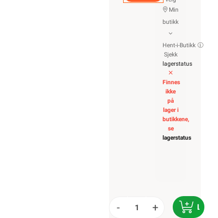
Min
butikk
Hent-i-Butikk
Sjekk
lagerstatus
Finnes
ikke
på
lager i
butikkene,
se
lagerstatus
-
+
LEGG