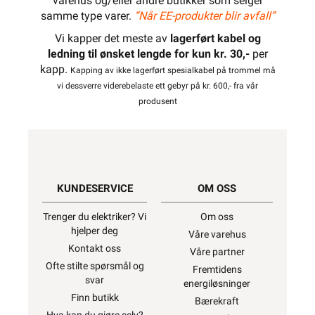
varehus og/eller andre butikker som selger
samme type varer.
“Når EE-produkter blir avfall”
Vi kapper det meste av
lagerført kabel og
ledning til ønsket lengde for kun kr. 30,-
per
kapp.
Kapping av ikke lagerført spesialkabel på trommel må
vi dessverre viderebelaste ett gebyr på kr. 600,- fra vår
produsent
KUNDESERVICE
OM OSS
Trenger du elektriker? Vi
Om oss
hjelper deg
Våre varehus
Kontakt oss
Våre partner
Ofte stilte spørsmål og
Fremtidens
svar
energiløsninger
Finn butikk
Bærekraft