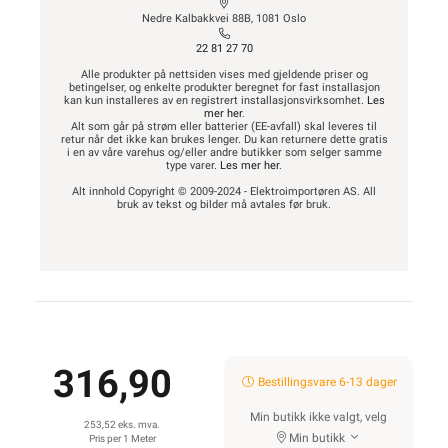
Nedre Kalbakkvei 88B, 1081 Oslo
22 81 27 70
Alle produkter på nettsiden vises med gjeldende priser og
betingelser, og enkelte produkter beregnet for fast installasjon
kan kun installeres av en registrert installasjonsvirksomhet.
Les
mer her
.
Alt som går på strøm eller batterier (EE-avfall) skal leveres til
retur når det ikke kan brukes lenger. Du kan returnere dette gratis
i en av våre varehus og/eller andre butikker som selger samme
type varer.
Les mer her
.
Alt innhold Copyright © 2009-2024 - Elektroimportøren AS. All
bruk av tekst og bilder må avtales før bruk.
316,90
Bestillingsvare 6-13 dager
Min butikk ikke valgt, velg
253,52 eks. mva.
Min butikk
Pris per 1 Meter