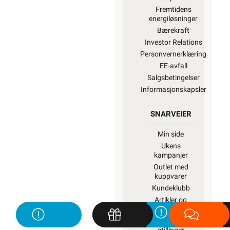
Fremtidens
energiløsninger
Bærekraft
Investor Relations
Personvernerklæring
EE-avfall
Salgsbetingelser
Informasjonskapsler
SNARVEIER
Min side
Ukens
kampanjer
Outlet med
kuppvarer
Kundeklubb
Artikler og
guider
Ledige