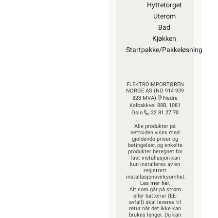
Hyttetorget
Uterom
Bad
Kjøkken
Startpakke/Pakkeløsning
ELEKTROIMPORTØREN
NORGE AS (NO 914 939
828 MVA)
Nedre
Kalbakkvei 88B, 1081
Oslo
22 81 27 70
Alle produkter på
nettsiden vises med
gjeldende priser og
betingelser, og enkelte
produkter beregnet for
fast installasjon kan
kun installeres av en
registrert
installasjonsvirksomhet.
Les mer her
.
Alt som går på strøm
eller batterier (EE-
avfall) skal leveres til
retur når det ikke kan
brukes lenger. Du kan