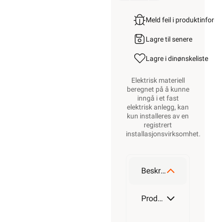
Meld feil i produktinfor
Lagre til senere
Lagre i din
ønskeliste
Elektrisk materiell
beregnet på å kunne
inngå i et fast
elektrisk anlegg, kan
kun installeres av en
registrert
installasjonsvirksomhet
.
Beskrivelse
Produktdetaljer