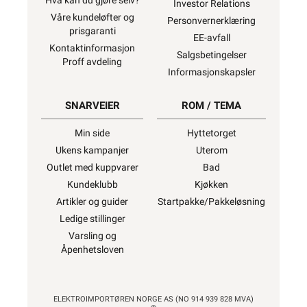
Hva kan du gjøre selv?
Investor Relations
Våre kundeløfter og
Personvernerklæring
prisgaranti
EE-avfall
Kontaktinformasjon
Salgsbetingelser
Proff avdeling
Informasjonskapsler
SNARVEIER
ROM / TEMA
Min side
Hyttetorget
Ukens kampanjer
Uterom
Outlet med kuppvarer
Bad
Kundeklubb
Kjøkken
Artikler og guider
Startpakke/Pakkeløsning
Ledige stillinger
Varsling og
Åpenhetsloven
ELEKTROIMPORTØREN NORGE AS (NO 914 939 828 MVA)