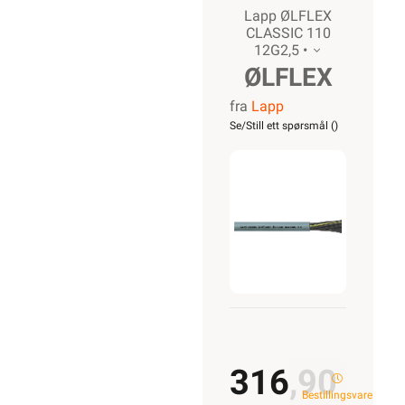
Lapp ØLFLEX
CLASSIC 110
12G2,5 •
ØLFLEX
fra
Lapp
CLASSIC
Se/Still ett spørsmål (
)
110
12G2,5
316,90
Bestillingsvare