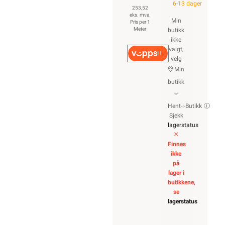
6-13 dager
253,52
eks. mva.
Min
Pris per 1
Meter
butikk
ikke
valgt,
Hurtigkasse
velg
Min
butikk
Hent-i-Butikk
Sjekk
lagerstatus
Finnes
ikke
på
lager i
butikkene,
se
lagerstatus