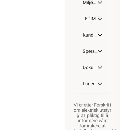
Miljøparametere
ETIM
Kundeomtale
Spørsmål og svar
Dokumentasjon
Lagerstatus
Vi er etter Forskrift
om elektrisk utstyr
§ 21 pliktig til å
informere våre
forbrukere at