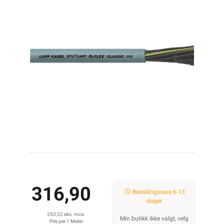
316,90
Bestillingsvare 6-13
dager
253,52 eks. mva.
Min butikk ikke valgt, velg
Pris per 1 Meter