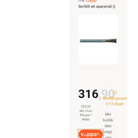
CLASSIC
Se/Still ett spørsmål (
)
110
12G2,5
316,90
Bestillingsvare
6-13 dager
253,52
eks. mva.
Min
Pris per 1
Meter
butikk
ikke
valgt,
Hurtigkasse
velg