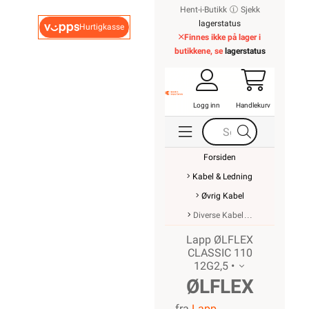
Hent-i-Butikk
Sjekk
lagerstatus
Hurtigkasse
Finnes ikke på lager i
butikkene, se
lagerstatus
Logg inn
Handlekurv
Forsiden
Kabel & Ledning
Øvrig Kabel
Diverse Kabel
Lapp ØLFLEX
CLASSIC 110
12G2,5 •
ØLFLEX
fra
Lapp