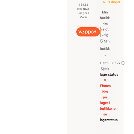
6-13 dager
154,32
eks. mva.
Min
Pris per 1
Meter
butikk
ikke
valgt,
Hurtigkasse
velg
Min
butikk
Hent-i-Butikk
Sjekk
lagerstatus
Finnes
ikke
på
lager i
butikkene,
se
lagerstatus