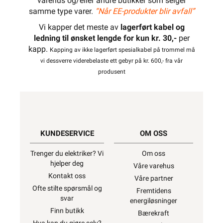
varehus og/eller andre butikker som selger
samme type varer.
“Når EE-produkter blir avfall”
Vi kapper det meste av
lagerført kabel og
ledning til ønsket lengde for kun kr. 30,-
per
kapp.
Kapping av ikke lagerført spesialkabel på trommel må
vi dessverre viderebelaste ett gebyr på kr. 600,- fra vår
produsent
KUNDESERVICE
OM OSS
Trenger du elektriker? Vi
Om oss
hjelper deg
Våre varehus
Kontakt oss
Våre partner
Ofte stilte spørsmål og
Fremtidens
svar
energiløsninger
Finn butikk
Bærekraft