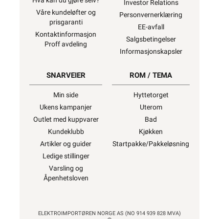
Hva kan du gjøre selv?
Investor Relations
Våre kundeløfter og
Personvernerklæring
prisgaranti
EE-avfall
Kontaktinformasjon
Salgsbetingelser
Proff avdeling
Informasjonskapsler
SNARVEIER
ROM / TEMA
Min side
Hyttetorget
Ukens kampanjer
Uterom
Outlet med kuppvarer
Bad
Kundeklubb
Kjøkken
Artikler og guider
Startpakke/Pakkeløsning
Ledige stillinger
Varsling og
Åpenhetsloven
ELEKTROIMPORTØREN NORGE AS (NO 914 939 828 MVA)