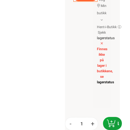
Min
butikk
Hent-i-Butikk
Sjekk
lagerstatus
Finnes
ikke
på
lager i
butikkene,
se
lagerstatus
-
+
LEGG