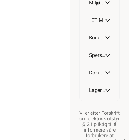
Miljøparametere
ETIM
Kundeomtale
Spørsmål og svar
Dokumentasjon
Lagerstatus
Vi er etter Forskrift
om elektrisk utstyr
§ 21 pliktig til å
informere våre
forbrukere at