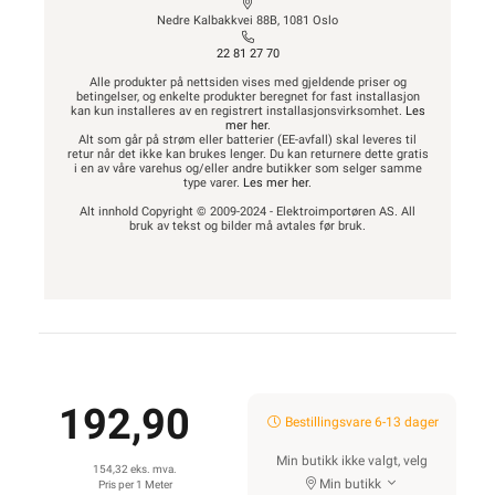
Nedre Kalbakkvei 88B, 1081 Oslo
22 81 27 70
Alle produkter på nettsiden vises med gjeldende priser og
betingelser, og enkelte produkter beregnet for fast installasjon
kan kun installeres av en registrert installasjonsvirksomhet.
Les
mer her
.
Alt som går på strøm eller batterier (EE-avfall) skal leveres til
retur når det ikke kan brukes lenger. Du kan returnere dette gratis
i en av våre varehus og/eller andre butikker som selger samme
type varer.
Les mer her
.
Alt innhold Copyright © 2009-2024 - Elektroimportøren AS. All
bruk av tekst og bilder må avtales før bruk.
192,90
Bestillingsvare 6-13 dager
Min butikk ikke valgt, velg
154,32 eks. mva.
Min butikk
Pris per 1 Meter