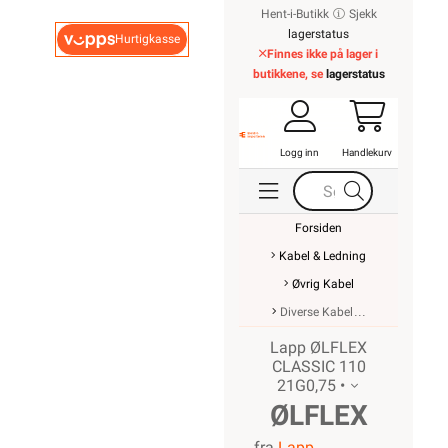
Hent-i-Butikk
Sjekk
lagerstatus
Hurtigkasse
Finnes ikke på lager i
butikkene, se
lagerstatus
Logg inn
Handlekurv
Forsiden
Kabel & Ledning
Øvrig Kabel
Diverse Kabel
Lapp ØLFLEX
CLASSIC 110
21G0,75 •
ØLFLEX
fra
Lapp