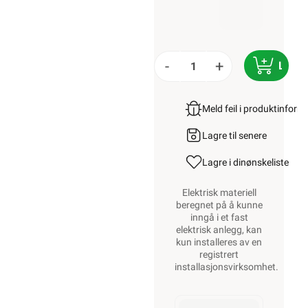
-
+
LEGG
Meld feil i produktinfor
Lagre til senere
Lagre i din
ønskeliste
Elektrisk materiell
beregnet på å kunne
inngå i et fast
elektrisk anlegg, kan
kun installeres av en
registrert
installasjonsvirksomhet
.