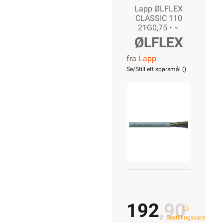
Lapp ØLFLEX
CLASSIC 110
21G0,75 •
ØLFLEX
fra
Lapp
CLASSIC
Se/Still ett spørsmål (
)
110
21G0,75
192,90
Bestillingsvare