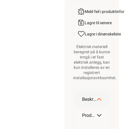
Meld feil i produktinfor
Lagre til senere
Lagre i din
ønskeliste
Elektrisk materiell
beregnet på å kunne
inngå i et fast
elektrisk anlegg, kan
kun installeres av en
registrert
installasjonsvirksomhet
.
Beskrivelse
Produktdetaljer