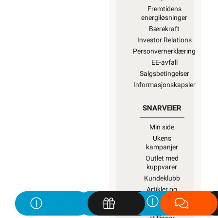
Fremtidens
energiløsninger
Bærekraft
Investor Relations
Personvernerklæring
EE-avfall
Salgsbetingelser
Informasjonskapsler
SNARVEIER
Min side
Ukens
kampanjer
Outlet med
kuppvarer
Kundeklubb
Artikler og
guider
Ledige