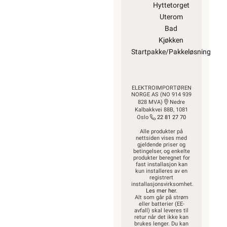
Hyttetorget
Uterom
Bad
Kjøkken
Startpakke/Pakkeløsning
ELEKTROIMPORTØREN
NORGE AS (NO 914 939
828 MVA)
Nedre
Kalbakkvei 88B, 1081
Oslo
22 81 27 70
Alle produkter på
nettsiden vises med
gjeldende priser og
betingelser, og enkelte
produkter beregnet for
fast installasjon kan
kun installeres av en
registrert
installasjonsvirksomhet.
Les mer her
.
Alt som går på strøm
eller batterier (EE-
avfall) skal leveres til
retur når det ikke kan
brukes lenger. Du kan