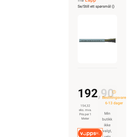
CLASSIC
Se/Still ett spørsmål (
)
110
21G0,75
192,90
Bestillingsvare
6-13 dager
154,32
eks. mva.
Min
Pris per 1
Meter
butikk
ikke
valgt,
Hurtigkasse
velg