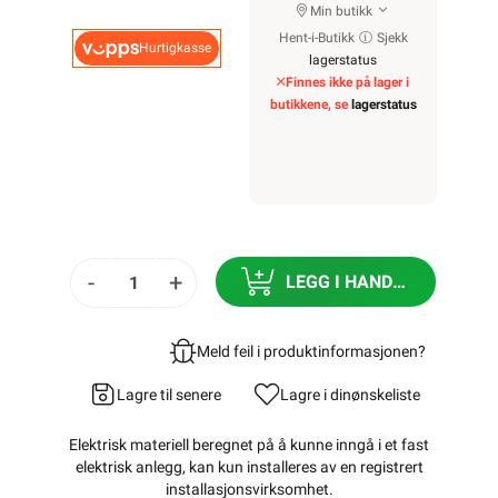
Min butikk
Hent-i-Butikk
Sjekk
Hurtigkasse
lagerstatus
Finnes ikke på lager i
butikkene, se
lagerstatus
-
+
LEGG I HANDLEKURV
Meld feil i produktinformasjonen?
Lagre til senere
Lagre i din
ønskeliste
Elektrisk materiell beregnet på å kunne inngå i et fast
elektrisk anlegg, kan kun installeres av en registrert
installasjonsvirksomhet
.