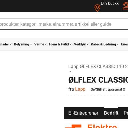
Din butikk
illader
Belysning
Varme
Hjem & Fritid
Verktøy
Kabel & Ledning
Ener
Lapp ØLFLEX CLASSIC 110 2
ØLFLEX CLASSIC
fra
Lapp
Se/Still ett spørsmål (
)
El-Entreprenør
Bedrift
Pr