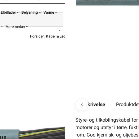
Elbillader
Belysning
Varme
r
Varemerker
Forsiden
Kabel & Ledning
Øvrig Kabel
Diverse Kabel
Lapp 
ØLFLEX 
f
154,32
192,9
Beskrivelse
Produktdet
Pris 
Styre- og tilkoblingskabel for
motorer og utstyr i tørre, fukt
rom. God kjemisk- og oljebes