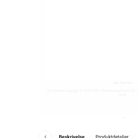
ELEKTROIMPORTØREN NORGE AS (NO 
Nedre Kalbakkvei 88B, 10
22 81 27 70
Alle produkter på nettsiden vises med gjeldende priser og b
for fast installasjon kan kun installeres av en registrer
Alt som går på strøm eller batterier (EE-avfall) skal leveres t
kan returnere dette gratis i en av våre varehus og/eller an
Les mer her
.
Alt innhold Copyright © 2009-2024 - Elektroimportøren AS. A
bruk.
Beskrivelse
Produktdetaljer