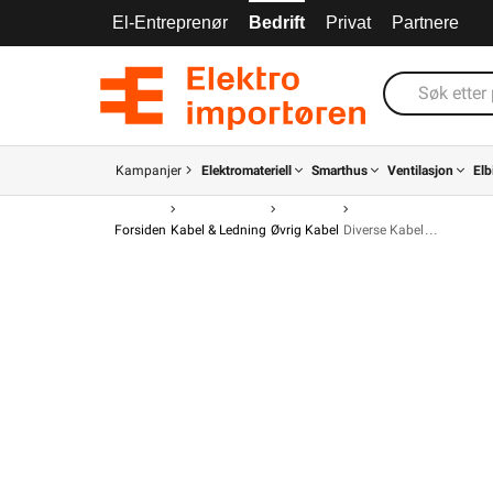
El-Entreprenør
Bedrift
Privat
Partnere
Kampanjer
Elektromateriell
Smarthus
Ventilasjon
Elb
Forsiden
Kabel & Ledning
Øvrig Kabel
Diverse Kabel