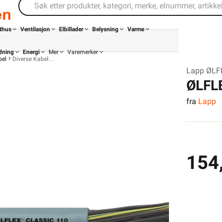
thus
Ventilasjon
Elbillader
Belysning
Varme
dning
Energi
Mer
Varemerker
bel
Diverse Kabel
Lapp ØLF
ØLFL
fra
Lapp
154
Kontakt
Infosenter
oss