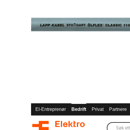
El-Entreprenør
Bedrift
Privat
Partnere