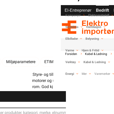
El-Entreprenør
Bedrift
Kampanjer
Elektromateriell
-
+
Smarthus
Ventilasjon
Elbillader
Belysning
Varme
Hjem & Fritid
Forsiden
Kabel & Ledning
Miljøparametere
ETIM
Kundeomtale
Spørsmål 
Verktøy
Kabel & Ledning
Styre- og tilkoblingskabel for maskiner,
Energi
Mer
Varemerker
motorer og utstyr i tørre, fuktige og våte
rom. God kjemisk- og oljebestandighet.
Lav vekt. Svært gode legge- og installasjonsegenskape
Din butikk
Liten bøyeradius.
VDE godkjent/registrert.