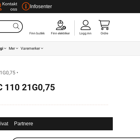
Kontakt
Infosenter
oss
Finn butikk
Finn elektriker
Logg inn
Ordre
gi
Mer
Varemerker
1G0,75 •
 110 21G0,75
ivat
Partnere