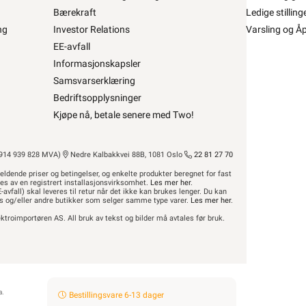
Bærekraft
Ledige stilling
ng
Investor Relations
Varsling og Å
p ØLFLEX CLASSIC 110 21G0,75 •
EE-avfall
 CLASSIC 110 21G0,75
Informasjonskapsler
Samsvarserklæring
fra
Lapp
Se/Still ett spørsmål (
)
Bedriftsopplysninger
Kjøpe nå, betale senere med Two!
14 939 828 MVA)
Nedre Kalbakkvei 88B, 1081 Oslo
22 81 27 70
92,90 inkl. mva.
Bestillingsvare 6-13 dager
Pris per 1 Meter
eldende priser og betingelser, og enkelte produkter beregnet for fast
res av en registrert installasjonsvirksomhet.
Min butikk ikke valgt, velg
Les mer her
.
Min butikk
-avfall) skal leveres til retur når det ikke kan brukes lenger. Du kan
Hent-i-Butikk
Sjekk
lagerstatus
hus og/eller andre butikker som selger samme type varer.
Les mer her
.
Finnes ikke på lager i butikkene, se
ktroimportøren AS. All bruk av tekst og bilder må avtales før bruk.
lagerstatus
Beskrivelse
Produktdetaljer
a.
Bestillingsvare 6-13 dager