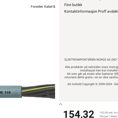
Finn butikk
Forsiden
Kabel & Ledning
Øvrig Kabel
Diverse Kabel
Kontaktinformasjon Proff avdeli
Lap
ØLFLEX
154,32
ELEKTROIMPORTØREN NORGE AS (NO 9
1
Alle produkter på nettsiden vises med gj
installasjon kan kun installe
Alt som går på strøm eller batterier (EE
returnere dette gratis i en av våre vare
Alt innhold Copyright © 2009-2024 - Ele
154,32
192,90 inkl. mv
Pris per 1 Meter