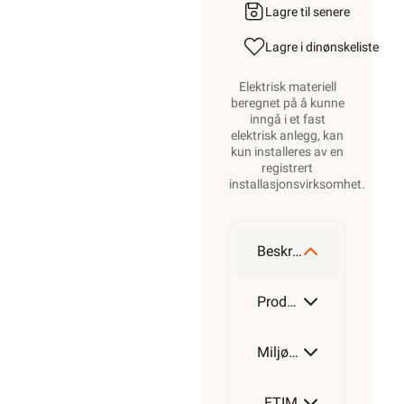
Lagre til senere
Lagre i din
ønskeliste
Elektrisk materiell
beregnet på å kunne
inngå i et fast
elektrisk anlegg, kan
kun installeres av en
registrert
installasjonsvirksomhet
.
Beskrivelse
Produktdetaljer
Miljøparametere
ETIM