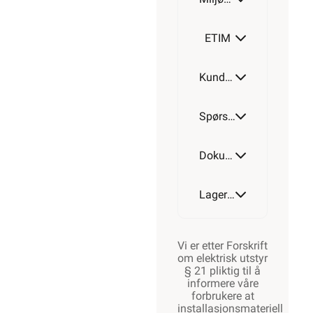
ETIM
Kundeomtale
Spørsmål og svar
Dokumentasjon
Lagerstatus
Vi er etter Forskrift
om elektrisk utstyr
§ 21 pliktig til å
informere våre
forbrukere at
installasjonsmateriell