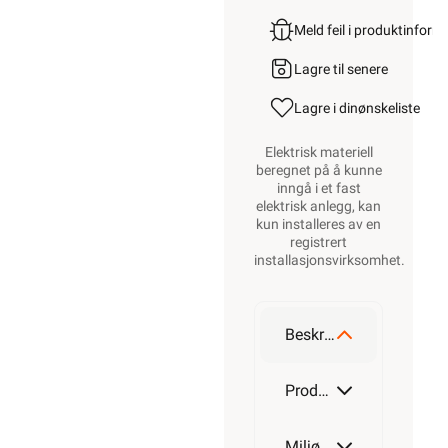
Meld feil i produktinfor
Lagre til senere
Lagre i din
ønskeliste
Elektrisk materiell
beregnet på å kunne
inngå i et fast
elektrisk anlegg, kan
kun installeres av en
registrert
installasjonsvirksomhet
.
Beskrivelse
Produktdetaljer
Miljøparametere