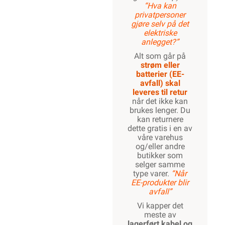
“Hva kan
privatpersoner
gjøre selv på det
elektriske
anlegget?”
Alt som går på
strøm eller
batterier (EE-
avfall) skal
leveres til retur
når det ikke kan
brukes lenger. Du
kan returnere
dette gratis i en av
våre varehus
og/eller andre
butikker som
selger samme
type varer.
“Når
EE-produkter blir
avfall”
Vi kapper det
meste av
lagerført kabel og