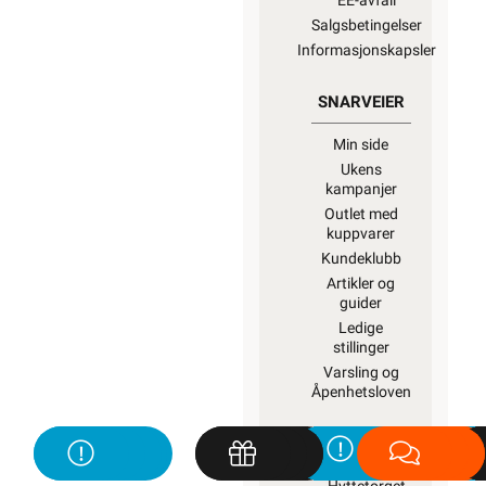
EE-avfall
Salgsbetingelser
Informasjonskapsler
SNARVEIER
Min side
Ukens
kampanjer
Outlet med
kuppvarer
Kundeklubb
Artikler og
guider
Ledige
stillinger
Varsling og
Åpenhetsloven
ROM / TEMA