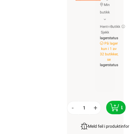
Min
butikk
Hent-i-Butikk
Sjekk
lagerstatus
På lager
kun i 1 av
32 butikker,
se
lagerstatus
-
+
LEGG
Meld feil i produktinfor