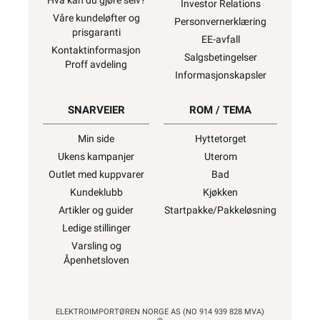
Hva kan du gjøre selv?
Investor Relations
Våre kundeløfter og
Personvernerklæring
prisgaranti
EE-avfall
Kontaktinformasjon
Salgsbetingelser
Proff avdeling
Informasjonskapsler
SNARVEIER
ROM / TEMA
Min side
Hyttetorget
Ukens kampanjer
Uterom
Outlet med kuppvarer
Bad
Kundeklubb
Kjøkken
Artikler og guider
Startpakke/Pakkeløsning
Ledige stillinger
Varsling og
Åpenhetsloven
ELEKTROIMPORTØREN NORGE AS (NO 914 939 828 MVA)