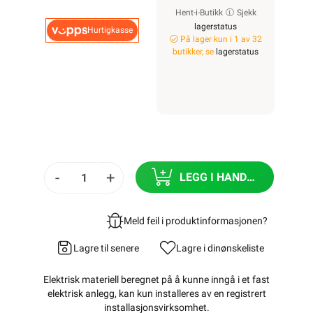
Hent-i-Butikk
Sjekk
lagerstatus
Hurtigkasse
På lager kun i 1 av 32
butikker, se
lagerstatus
-
+
LEGG I HANDLEKURV
Meld feil i produktinformasjonen?
Lagre til senere
Lagre i din
ønskeliste
Elektrisk materiell beregnet på å kunne inngå i et fast
elektrisk anlegg, kan kun installeres av en registrert
installasjonsvirksomhet
.