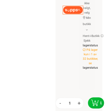
ikke
valgt,
Hurtigkasse
velg
Min
butikk
Hent-i-Butikk
Sjekk
lagerstatus
På lager
kun i 1 av
32 butikker,
se
lagerstatus
-
+
LEGG