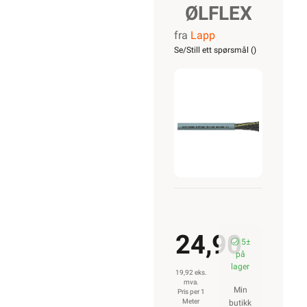
ØLFLEX
fra
Lapp
CLASSIC
Se/Still ett spørsmål (
)
110
2X0,75
24,90
5±
på
lager
19,92 eks.
mva.
Min
Pris per 1
Meter
butikk