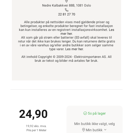
Nedre Kalbakkvei 88B, 1081 Oslo
22 81 27 70
Alle produkter på nettsiden vises med gjeldende priser og
betingelser, og enkelte produkter beregnet for fast installasjon
kan kun installeres av en registrert installasjonsvirksomhet.
Les
mer her
.
Alt som går på strøm eller batterier (EE-avfall) skal leveres til
retur når det ikke kan brukes lenger. Du kan returnere dette gratis
i en av våre varehus og/eller andre butikker som selger samme
type varer.
Les mer her
.
Alt innhold Copyright © 2009-2024 - Elektroimportøren AS. All
bruk av tekst og bilder må avtales før bruk.
24,90
5± på lager
Min butikk ikke valgt, velg
19,92 eks. mva.
Min butikk
Pris per 1 Meter