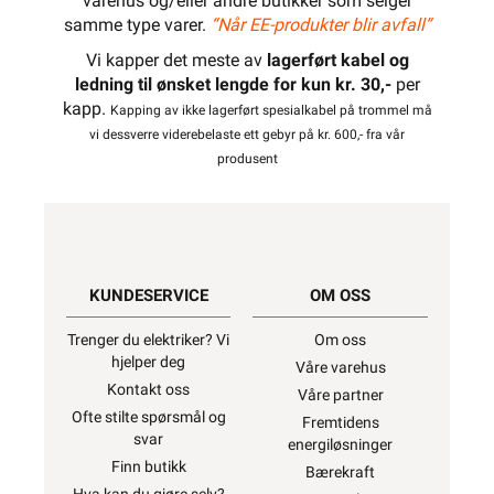
varehus og/eller andre butikker som selger
samme type varer.
“Når EE-produkter blir avfall”
Vi kapper det meste av
lagerført kabel og
ledning til ønsket lengde for kun kr. 30,-
per
kapp.
Kapping av ikke lagerført spesialkabel på trommel må
vi dessverre viderebelaste ett gebyr på kr. 600,- fra vår
produsent
KUNDESERVICE
OM OSS
Trenger du elektriker? Vi
Om oss
hjelper deg
Våre varehus
Kontakt oss
Våre partner
Ofte stilte spørsmål og
Fremtidens
svar
energiløsninger
Finn butikk
Bærekraft