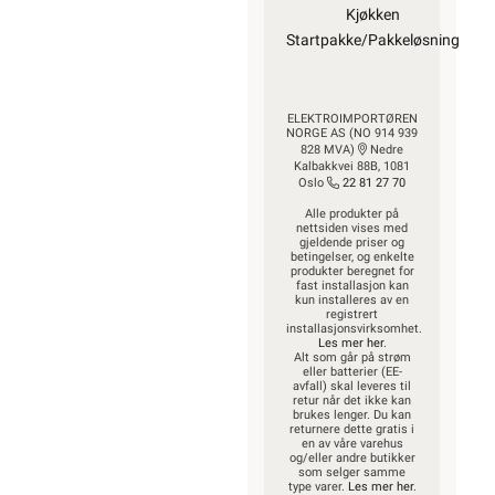
Kjøkken
Startpakke/Pakkeløsning
ELEKTROIMPORTØREN
NORGE AS (NO 914 939
828 MVA)
Nedre
Kalbakkvei 88B, 1081
Oslo
22 81 27 70
Alle produkter på
nettsiden vises med
gjeldende priser og
betingelser, og enkelte
produkter beregnet for
fast installasjon kan
kun installeres av en
registrert
installasjonsvirksomhet.
Les mer her
.
Alt som går på strøm
eller batterier (EE-
avfall) skal leveres til
retur når det ikke kan
brukes lenger. Du kan
returnere dette gratis i
en av våre varehus
og/eller andre butikker
som selger samme
type varer.
Les mer her
.