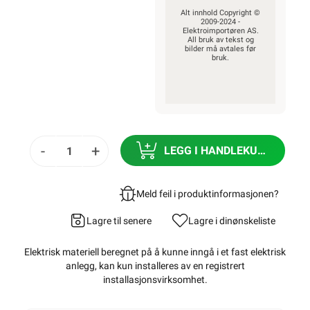
Alt innhold Copyright ©
2009-2024 -
Elektroimportøren AS.
All bruk av tekst og
bilder må avtales før
bruk.
-
+
LEGG I HANDLEKURV
Meld feil i produktinformasjonen?
Lagre til senere
Lagre i din
ønskeliste
Elektrisk materiell beregnet på å kunne inngå i et fast elektrisk
anlegg, kan kun installeres av en registrert
installasjonsvirksomhet
.