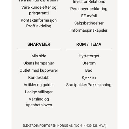
Hva kan du gjøre selv?
Investor Relations
Våre kundeløfter og
Personvernerklæring
prisgaranti
EE-avfall
Kontaktinformasjon
Salgsbetingelser
Proff avdeling
Informasjonskapsler
SNARVEIER
ROM / TEMA
Min side
Hyttetorget
Ukens kampanjer
Uterom
Outlet med kuppvarer
Bad
Kundeklubb
Kjøkken
Artikler og guider
Startpakke/Pakkeløsning
Ledige stillinger
Varsling og
Åpenhetsloven
ELEKTROIMPORTØREN NORGE AS (NO 914 939 828 MVA)