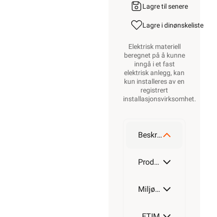
Lagre til senere
Lagre i din
ønskeliste
Elektrisk materiell
beregnet på å kunne
inngå i et fast
elektrisk anlegg, kan
kun installeres av en
registrert
installasjonsvirksomhet
.
Beskrivelse
Produktdetaljer
Miljøparametere
ETIM