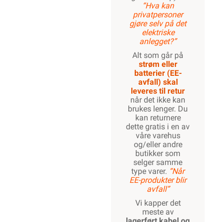
“Hva kan
privatpersoner
gjøre selv på det
elektriske
anlegget?”
Alt som går på
strøm eller
batterier (EE-
avfall) skal
leveres til retur
når det ikke kan
brukes lenger. Du
kan returnere
dette gratis i en av
våre varehus
og/eller andre
butikker som
selger samme
type varer.
“Når
EE-produkter blir
avfall”
Vi kapper det
meste av
lagerført kabel og