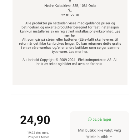
Nedre Kalbakkvei 88B, 1081 Oslo
22 81 27 70
Alle produkter på nettsiden vises med gjeldende priser og
betingelser, og enkelte produkter beregnet for fast installasjon
kan kun installeres av en registrert installasjonsvirksomhet.
Les
mer her
.
Alt som går på strøm eller batterier (EE-avfall) skal leveres til
retur når det ikke kan brukes lenger. Du kan returnere dette gratis
i en av våre varehus og/eller andre butikker som selger samme
type varer.
Les mer her
.
Alt innhold Copyright © 2009-2024 - Elektroimportøren AS. All
bruk av tekst og bilder må avtales før bruk.
24,90
5± på lager
Min butikk ikke valgt, velg
19,92 eks. mva.
Min butikk
Pris per 1 Meter