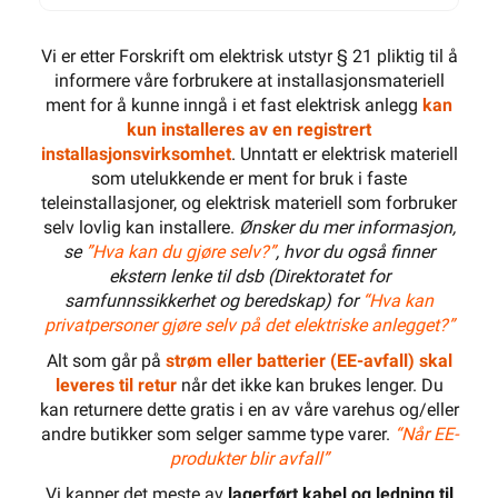
Vi er etter Forskrift om elektrisk utstyr § 21 pliktig til å
informere våre forbrukere at installasjonsmateriell
ment for å kunne inngå i et fast elektrisk anlegg
kan
kun installeres av en registrert
installasjonsvirksomhet
. Unntatt er elektrisk materiell
som utelukkende er ment for bruk i faste
teleinstallasjoner, og elektrisk materiell som forbruker
selv lovlig kan installere.
Ønsker du mer informasjon,
se
”Hva kan du gjøre selv?”
, hvor du også finner
ekstern lenke til dsb (Direktoratet for
samfunnssikkerhet og beredskap) for
“Hva kan
privatpersoner gjøre selv på det elektriske anlegget?”
Alt som går på
strøm eller batterier (EE-avfall) skal
leveres til retur
når det ikke kan brukes lenger. Du
kan returnere dette gratis i en av våre varehus og/eller
andre butikker som selger samme type varer.
“Når EE-
produkter blir avfall”
Vi kapper det meste av
lagerført kabel og ledning til