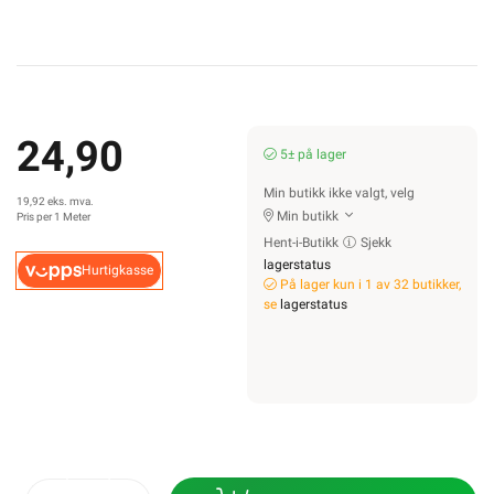
24,90
5± på lager
Min butikk ikke valgt, velg
19,92 eks. mva.
Min butikk
Pris per 1 Meter
Hent-i-Butikk
Sjekk
lagerstatus
Hurtigkasse
På lager kun i 1 av 32 butikker,
se
lagerstatus