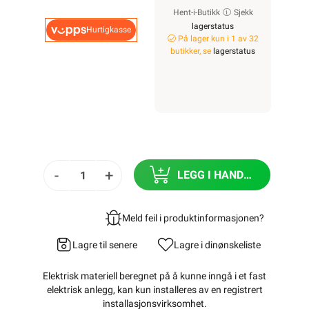
Hent-i-Butikk
Sjekk
lagerstatus
Hurtigkasse
På lager kun i 1 av 32
butikker, se
lagerstatus
-
+
LEGG I HANDLEKURV
Meld feil i produktinformasjonen?
Lagre til senere
Lagre i din
ønskeliste
Elektrisk materiell beregnet på å kunne inngå i et fast
elektrisk anlegg, kan kun installeres av en registrert
installasjonsvirksomhet
.