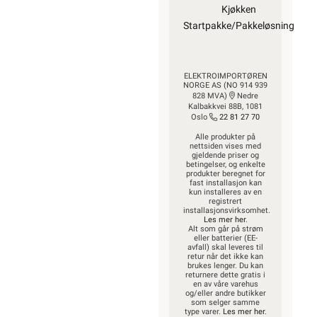
Kjøkken
Startpakke/Pakkeløsning
ELEKTROIMPORTØREN
NORGE AS (NO 914 939
828 MVA)
Nedre
Kalbakkvei 88B, 1081
Oslo
22 81 27 70
Alle produkter på
nettsiden vises med
gjeldende priser og
betingelser, og enkelte
produkter beregnet for
fast installasjon kan
kun installeres av en
registrert
installasjonsvirksomhet.
Les mer her
.
Alt som går på strøm
eller batterier (EE-
avfall) skal leveres til
retur når det ikke kan
brukes lenger. Du kan
returnere dette gratis i
en av våre varehus
og/eller andre butikker
som selger samme
type varer.
Les mer her
.