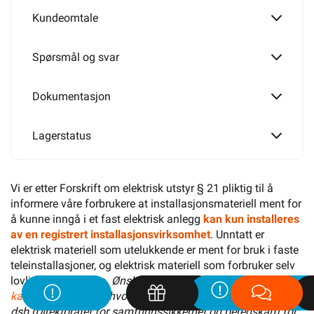
Kundeomtale
Spørsmål og svar
Dokumentasjon
Lagerstatus
Vi er etter Forskrift om elektrisk utstyr § 21 pliktig til å
informere våre forbrukere at installasjonsmateriell ment for
å kunne inngå i et fast elektrisk anlegg
kan kun installeres
av en registrert installasjonsvirksomhet
. Unntatt er
elektrisk materiell som utelukkende er ment for bruk i faste
teleinstallasjoner, og elektrisk materiell som forbruker selv
lovlig kan installere.
Ønsker du mer informasjon, se
”Hva
kan du gjøre selv?”
, hvor du også finner ekstern lenke til
dsb (Direktoratet for samfunnssikkerhet og beredskap) for