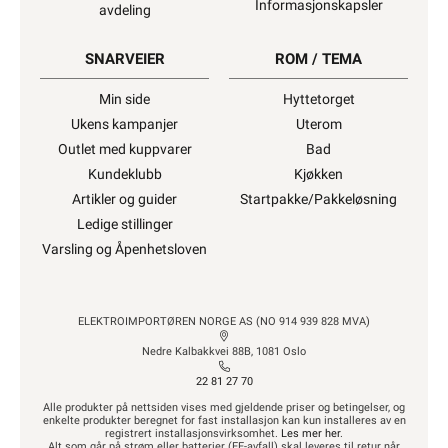
Informasjonskapsler
avdeling
SNARVEIER
ROM / TEMA
Min side
Hyttetorget
Ukens kampanjer
Uterom
Outlet med kuppvarer
Bad
Kundeklubb
Kjøkken
Artikler og guider
Startpakke/Pakkeløsning
Ledige stillinger
Varsling og Åpenhetsloven
ELEKTROIMPORTØREN NORGE AS (NO 914 939 828 MVA)
Nedre Kalbakkvei 88B, 1081 Oslo
22 81 27 70
Alle produkter på nettsiden vises med gjeldende priser og betingelser, og
enkelte produkter beregnet for fast installasjon kan kun installeres av en
registrert installasjonsvirksomhet.
Les mer her
.
Alt som går på strøm eller batterier (EE-avfall) skal leveres til retur når