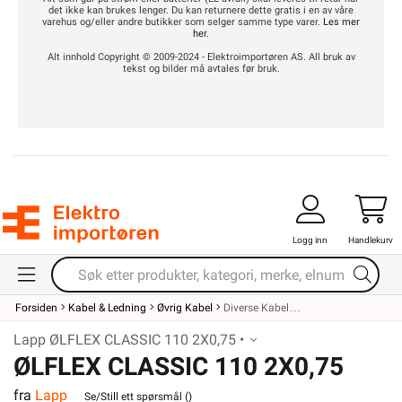
det ikke kan brukes lenger. Du kan returnere dette gratis i en av våre
varehus og/eller andre butikker som selger samme type varer.
Les mer
her
.
Alt innhold Copyright © 2009-2024 - Elektroimportøren AS. All bruk av
tekst og bilder må avtales før bruk.
Logg inn
Handlekurv
Forsiden
Kabel & Ledning
Øvrig Kabel
Diverse Kabel
Lapp ØLFLEX CLASSIC 110 2X0,75 •
ØLFLEX CLASSIC 110 2X0,75
fra
Lapp
Se/Still ett spørsmål (
)