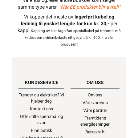
varehus og/eller andre butikker som selger
samme type varer.
“Når EE-produkter blir avfall”
Vi kapper det meste av
lagerført kabel og
ledning til ønsket lengde for kun kr. 30,-
per
kapp.
Kapping av ikke lagerført spesialkabel på trommel må
vi dessverre viderebelaste ett gebyr på kr. 600,- fra vår
produsent
KUNDESERVICE
OM OSS
Trenger du elektriker? Vi
Om oss
hjelper deg
Våre varehus
Kontakt oss
Våre partner
Ofte stilte spørsmål og
Fremtidens
svar
energiløsninger
Finn butikk
Bærekraft