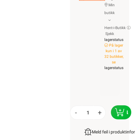
Min
butikk
Hent-i-Butikk
Sjekk
lagerstatus
På lager
kun i 1 av
32 butikker,
se
lagerstatus
-
+
LEGG
Meld feil i produktinfor