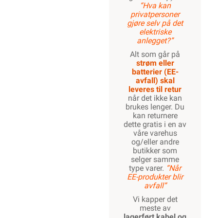
“Hva kan
privatpersoner
gjøre selv på det
elektriske
anlegget?”
Alt som går på
strøm eller
batterier (EE-
avfall) skal
leveres til retur
når det ikke kan
brukes lenger. Du
kan returnere
dette gratis i en av
våre varehus
og/eller andre
butikker som
selger samme
type varer.
“Når
EE-produkter blir
avfall”
Vi kapper det
meste av
lagerført kabel og