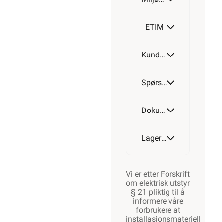
ETIM
Kundeomtale
Spørsmål og svar
Dokumentasjon
Lagerstatus
Vi er etter Forskrift
om elektrisk utstyr
§ 21 pliktig til å
informere våre
forbrukere at
installasjonsmateriell