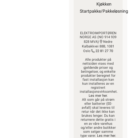
Kjøkken
Startpakke/Pakkeløsning
ELEKTROIMPORTØREN
NORGE AS (NO 914 939
828 MVA)
Nedre
Kalbakkvei 88B, 1081
Oslo
22 81 27 70
Alle produkter på
nettsiden vises med
gjeldende priser og
betingelser, og enkelte
produkter beregnet for
fast installasjon kan
kun installeres av en
registrert
installasjonsvirksomhet.
Les mer her
.
Alt som går på strøm
eller batterier (EE-
avfall) skal leveres til
retur når det ikke kan
brukes lenger. Du kan
returnere dette gratis i
en av våre varehus
og/eller andre butikker
som selger samme
type varer.
Les mer her
.