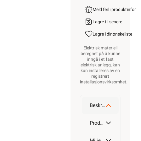
Meld feil i produktinfor
Lagre til senere
Lagre i din
ønskeliste
Elektrisk materiell
beregnet på å kunne
inngå i et fast
elektrisk anlegg, kan
kun installeres av en
registrert
installasjonsvirksomhet
.
Beskrivelse
Produktdetaljer
Miljøparametere