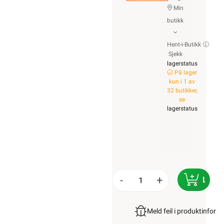
Min
butikk
Hent-i-Butikk
Sjekk
lagerstatus
På lager
kun i 1 av
32 butikker,
se
lagerstatus
-
+
LEGG
Meld feil i produktinfor