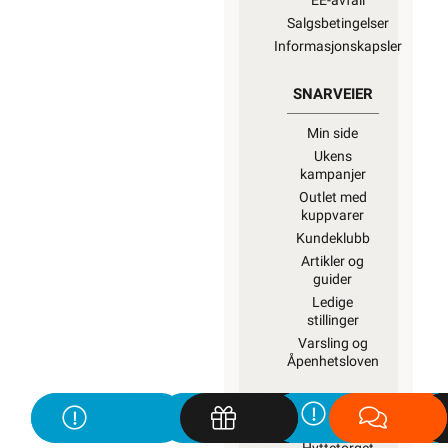
EE-avfall
Salgsbetingelser
Informasjonskapsler
SNARVEIER
Min side
Ukens
kampanjer
Outlet med
kuppvarer
Kundeklubb
Artikler og
guider
Ledige
stillinger
Varsling og
Åpenhetsloven
ROM / TEMA