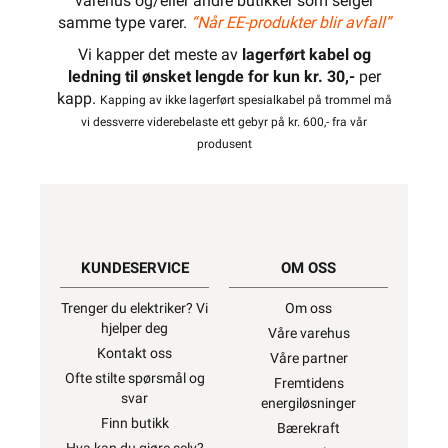
varehus og/eller andre butikker som selger
samme type varer.
“Når EE-produkter blir avfall”
Vi kapper det meste av
lagerført kabel og
ledning til ønsket lengde for kun kr. 30,-
per
kapp.
Kapping av ikke lagerført spesialkabel på trommel må
vi dessverre viderebelaste ett gebyr på kr. 600,- fra vår
produsent
KUNDESERVICE
OM OSS
Trenger du elektriker? Vi
Om oss
hjelper deg
Våre varehus
Kontakt oss
Våre partner
Ofte stilte spørsmål og
Fremtidens
svar
energiløsninger
Finn butikk
Bærekraft