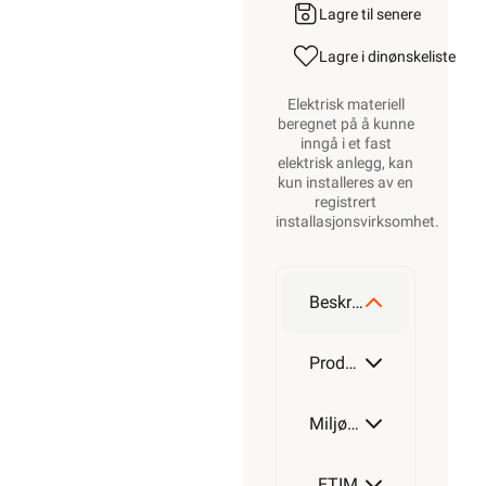
Lagre til senere
Lagre i din
ønskeliste
Elektrisk materiell
beregnet på å kunne
inngå i et fast
elektrisk anlegg, kan
kun installeres av en
registrert
installasjonsvirksomhet
.
Beskrivelse
Produktdetaljer
Miljøparametere
ETIM