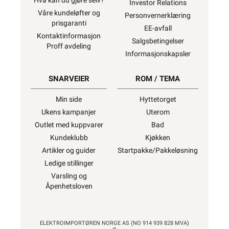
Hva kan du gjøre selv?
Investor Relations
Våre kundeløfter og
Personvernerklæring
prisgaranti
EE-avfall
Kontaktinformasjon
Salgsbetingelser
Proff avdeling
Informasjonskapsler
SNARVEIER
ROM / TEMA
Min side
Hyttetorget
Ukens kampanjer
Uterom
Outlet med kuppvarer
Bad
Kundeklubb
Kjøkken
Artikler og guider
Startpakke/Pakkeløsning
Ledige stillinger
Varsling og
Åpenhetsloven
ELEKTROIMPORTØREN NORGE AS (NO 914 939 828 MVA)