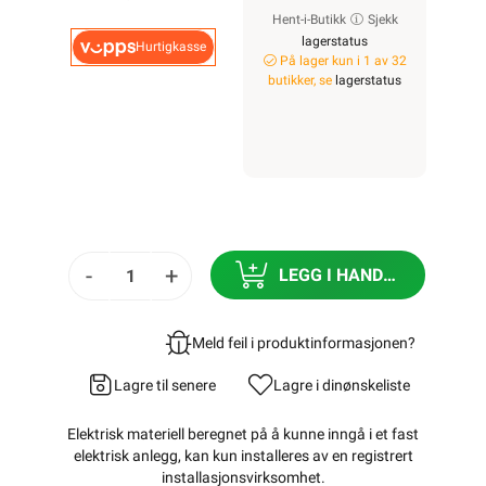
Hent-i-Butikk
Sjekk
lagerstatus
Hurtigkasse
På lager kun i 1 av 32
butikker, se
lagerstatus
-
+
LEGG I HANDLEKURV
Meld feil i produktinformasjonen?
Lagre til senere
Lagre i din
ønskeliste
Elektrisk materiell beregnet på å kunne inngå i et fast
elektrisk anlegg, kan kun installeres av en registrert
installasjonsvirksomhet
.