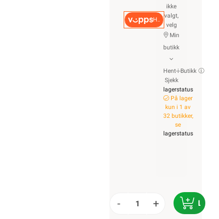
ikke
valgt,
Hurtigkasse
velg
Min
butikk
Hent-i-Butikk
Sjekk
lagerstatus
På lager
kun i 1 av
32 butikker,
se
lagerstatus
-
+
LEGG