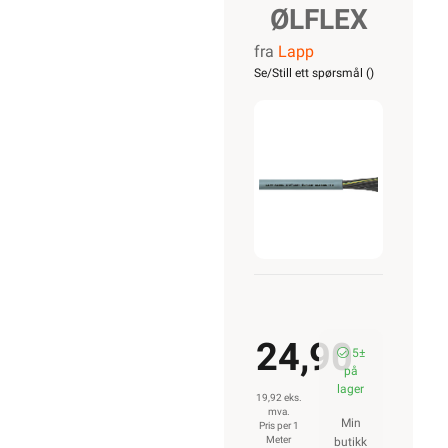
ØLFLEX
fra
Lapp
CLASSIC
Se/Still ett spørsmål (
)
110
2X0,75
24,90
5±
på
lager
19,92 eks.
mva.
Min
Pris per 1
Meter
butikk