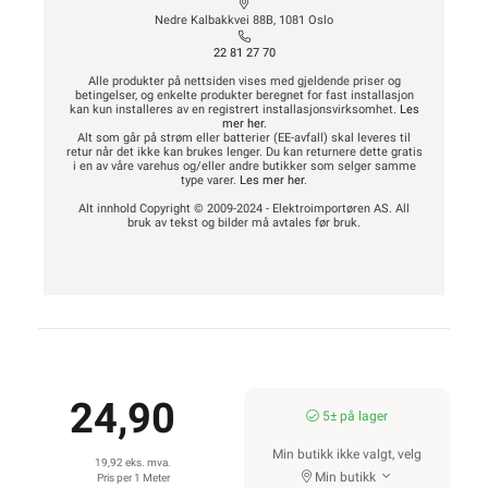
Nedre Kalbakkvei 88B, 1081 Oslo
22 81 27 70
Alle produkter på nettsiden vises med gjeldende priser og
betingelser, og enkelte produkter beregnet for fast installasjon
kan kun installeres av en registrert installasjonsvirksomhet.
Les
mer her
.
Alt som går på strøm eller batterier (EE-avfall) skal leveres til
retur når det ikke kan brukes lenger. Du kan returnere dette gratis
i en av våre varehus og/eller andre butikker som selger samme
type varer.
Les mer her
.
Alt innhold Copyright © 2009-2024 - Elektroimportøren AS. All
bruk av tekst og bilder må avtales før bruk.
24,90
5± på lager
Min butikk ikke valgt, velg
19,92 eks. mva.
Min butikk
Pris per 1 Meter