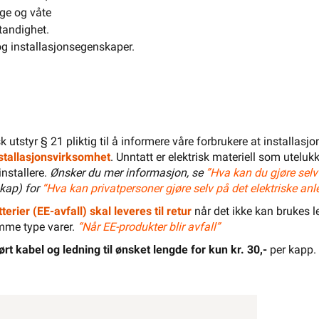
ige og våte
El-Entreprenør
Bedrift
Privat
Partnere
tandighet.
Kampanjer
Elektromateriell
og installasjonsegenskaper.
Smarthus
Ventilasjon
Elbillader
Belysning
Varme
Hjem & Fritid
isk utstyr § 21 pliktig til å informere våre forbrukere at installas
Verktøy
Kabel & Ledning
Energi
installasjonsvirksomhet
. Unntatt er elektrisk materiell som utelukk
installere.
Ønsker du mer informasjon, se
”Hva kan du gjøre selv
Mer
Varemerker
kap) for
“Hva kan privatpersoner gjøre selv på det elektriske anl
Din butikk
Kontakt
oss
terier (EE-avfall) skal leveres til retur
når det ikke kan brukes le
mme type varer.
“Når EE-produkter blir avfall”
ørt kabel og ledning til ønsket lengde for kun kr. 30,-
per kapp.
Finn butikk
Finn elektriker
Logg inn
Handlekurv