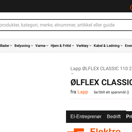
illader
Belysning
Varme
Hjem & Fritid
Verktøy
Kabel & Ledning
Ener
Lapp ØLFLEX CLASSIC 110 2X
ØLFLEX CLASSIC
fra
Lapp
Se/Still ett spørsmål (
)
El-Entreprenør
Bedrift
Pr