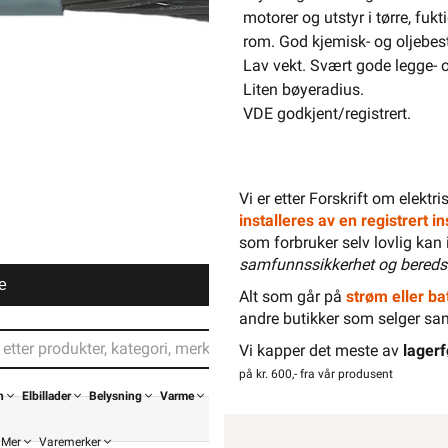
motorer og utstyr i tørre, fukt
rom. God kjemisk- og oljebes
Lav vekt. Svært gode legge- 
Liten bøyeradius.
VDE godkjent/registrert.
Vi er etter Forskrift om elektr
installeres av en registrert 
som forbruker selv lovlig kan 
samfunnssikkerhet og bereds
e
Alt som går på
strøm eller bat
andre butikker som selger sa
Vi kapper det meste av
lagerf
på kr. 600,- fra vår produsent
n
Elbillader
Belysning
Varme
Mer
Varemerker