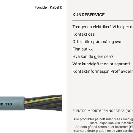
Forsiden
Kabel & Ledning
Øvrig Kabel
Diverse Kabel
La
KUNDESERVICE
ØLFLE
Trenger du elektriker? Vi hjelper 
Kontakt oss
Ofte stilte spørsmål og svar
Finn butikk
Hva kan du gjøre selv?
Våre kundeløfter og prisgaranti
24,90
19
Kontaktinformasjon Proff avdeli
Pr
Hurtigk
ELEKTROIMPORTØREN NORGE AS (NO 9
Alle produkter på nettsiden vises med gj
installasjon kan kun installe
Alt som går på strøm eller batterier (EE
returnere dette gratis i en av våre vare