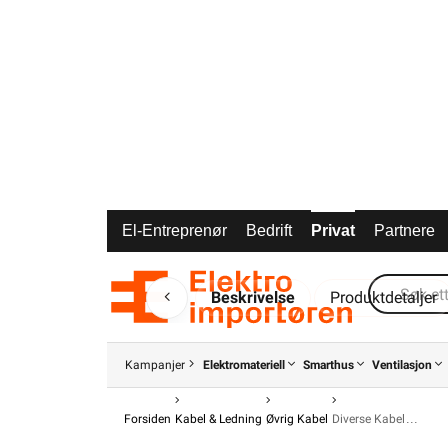
El-Entreprenør
Bedrift
Privat
Partnere
Beskrivelse
Produktdetaljer
Kampanjer
Elektromateriell
Smarthus
Ventilasjon
Forsiden
Kabel & Ledning
Øvrig Kabel
Diverse Kabel