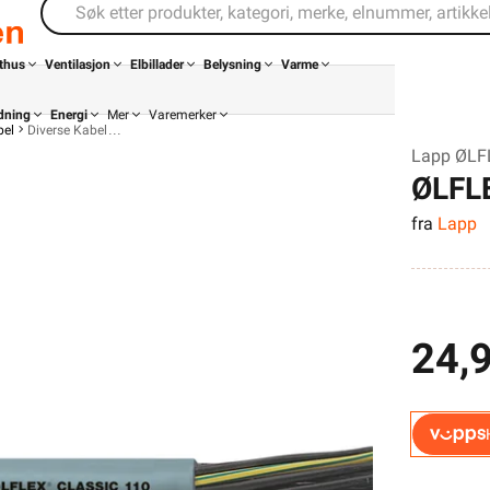
thus
Ventilasjon
Elbillader
Belysning
Varme
dning
Energi
Mer
Varemerker
bel
Diverse Kabel
Lapp ØLF
ØLFL
fra
Lapp
24,
Din butikk
Kontakt
oss