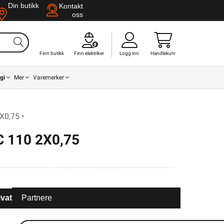
Din butikk
Kontakt
oss
Finn butikk
Finn elektriker
Logg inn
Handlekurv
gi
Mer
Varemerker
0,75 •
 110 2X0,75
ivat
Partnere