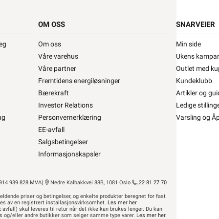
pp ØLFLEX CLASSIC 110 2X0,75 •
OM OSS
SNARVEIER
X CLASSIC 110 2X0,75
deg
Om oss
Min side
Våre varehus
Ukens kampan
fra
Lapp
Se/Still ett spørsmål (
)
Våre partner
Outlet med ku
Fremtidens energiløsninger
Kundeklubb
Bærekraft
Artikler og gui
Investor Relations
Ledige stilling
,92 eks. mva.
5± på lager
ng
Personvernerklæring
Varsling og Å
is per 1 Meter
EE-avfall
Min butikk ikke valgt, velg
Min butikk
Salgsbetingelser
Hent-i-Butikk
Sjekk
lagerstatus
asse
På lager kun i 1 av 32 butikker, se
Informasjonskapsler
lagerstatus
14 939 828 MVA)
Nedre Kalbakkvei 88B, 1081 Oslo
22 81 27 70
eldende priser og betingelser, og enkelte produkter beregnet for fast
res av en registrert installasjonsvirksomhet.
Les mer her
.
-avfall) skal leveres til retur når det ikke kan brukes lenger. Du kan
hus og/eller andre butikker som selger samme type varer.
Les mer her
.