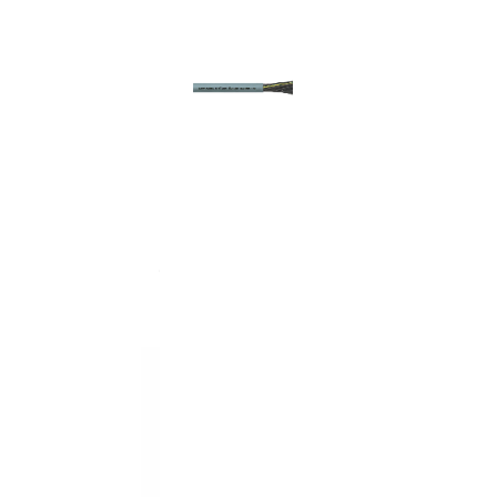
Vi er etter Forskrift om elektrisk utstyr § 2
installeres av en registrert installasjonsv
som forbruker selv lovlig kan installer
samfunnssik
Alt som går på
strøm eller batterier (EE-
Vi kapper det meste av
lagerført kabel og l
KUNDESERVICE
Trenger du elektriker? Vi hjelper deg