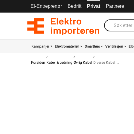
El-Entreprenør
Bedrift
Privat
Partnere
Kampanjer
Elektromateriell
Smarthus
Ventilasjon
Elb
Forsiden
Kabel & Ledning
Øvrig Kabel
Diverse Kabel