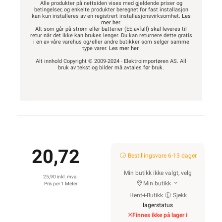
Alle produkter på nettsiden vises med gjeldende priser og
betingelser, og enkelte produkter beregnet for fast installasjon
kan kun installeres av en registrert installasjonsvirksomhet.
Les
mer her
.
Alt som går på strøm eller batterier (EE-avfall) skal leveres til
retur når det ikke kan brukes lenger. Du kan returnere dette gratis
i en av våre varehus og/eller andre butikker som selger samme
type varer.
Les mer her
.
Alt innhold Copyright © 2009-2024 - Elektroimportøren AS. All
bruk av tekst og bilder må avtales før bruk.
20,72
Bestillingsvare 6-13 dager
Min butikk ikke valgt, velg
25,90 inkl. mva.
Min butikk
Pris per 1 Meter
Hent-i-Butikk
Sjekk
lagerstatus
Finnes ikke på lager i