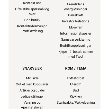
Kontakt oss
Fremtidens
Ofte stilte spørsmål og
energiløsninger
svar
Bærekraft
Finn butikk
Investor Relations
Kontaktinformasjon
EE-avfall
Proff avdeling
Informasjonskapsler
Samsvarserklæring
Bedriftsopplysninger
Kjøpe nå, betale senere
med Two!
SNARVEIER
ROM / TEMA
Min side
Hyttetorget
Outlet med kuppvarer
Uterom
Artikler og guider
Bad
Ledige stillinger
Kjøkken
Varsling og
Startpakke/Pakkeløsning
Åpenhetsloven