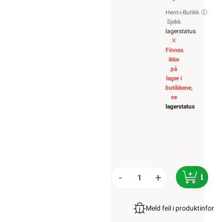
Hent-i-Butikk
Sjekk
lagerstatus
Finnes
ikke
på
lager i
butikkene,
se
lagerstatus
-
+
LEGG 
Meld feil i produktinfor