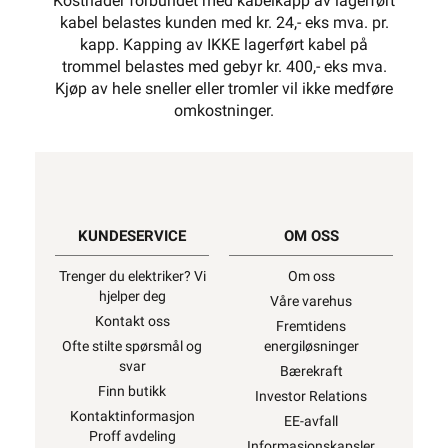
Kostnader forbundet med kabelkapp av lagerført
kabel belastes kunden med kr. 24,- eks mva. pr.
kapp. Kapping av IKKE lagerført kabel på
trommel belastes med gebyr kr. 400,- eks mva.
Kjøp av hele sneller eller tromler vil ikke medføre
omkostninger.
KUNDESERVICE
OM OSS
Trenger du elektriker? Vi
Om oss
hjelper deg
Våre varehus
Kontakt oss
Fremtidens
Ofte stilte spørsmål og
energiløsninger
svar
Bærekraft
Finn butikk
Investor Relations
Kontaktinformasjon
EE-avfall
Proff avdeling
Informasjonskapsler