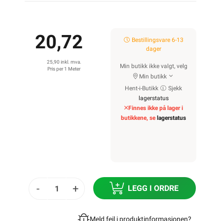
20,72
Bestillingsvare 6-13
dager
25,90 inkl. mva.
Min butikk ikke valgt, velg
Pris per 1 Meter
Min butikk
Hent-i-Butikk
Sjekk
lagerstatus
Finnes ikke på lager i
butikkene, se
lagerstatus
-
+
LEGG I ORDRE
Meld feil i produktinformasjonen?