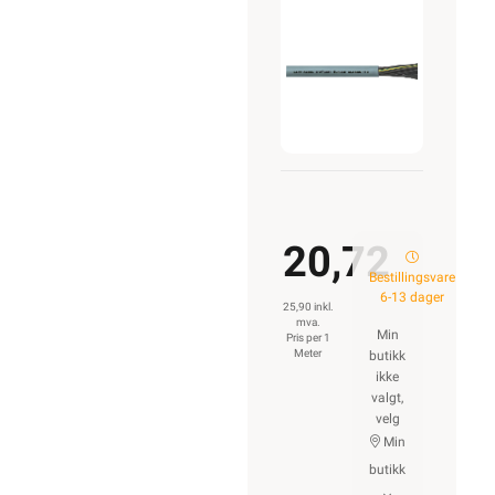
3G0,5
20,72
Bestillingsvare
6-13 dager
25,90 inkl.
mva.
Min
Pris per 1
Meter
butikk
ikke
valgt,
velg
Min
butikk