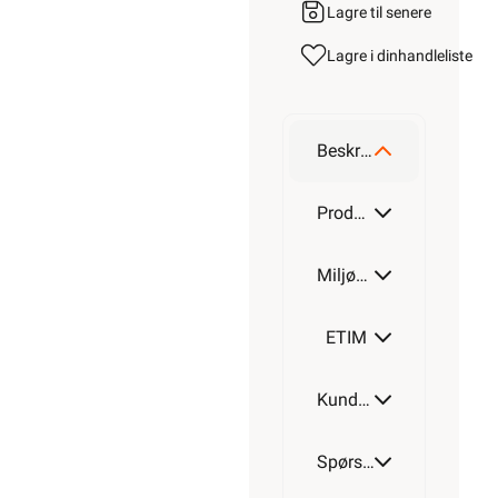
Lagre til senere
Lagre i din
handleliste
Beskrivelse
Produktdetaljer
Miljøparametere
ETIM
Kundeomtale
Spørsmål og svar