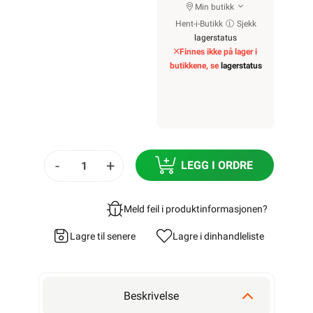
Min butikk
Hent-i-Butikk
Sjekk
lagerstatus
Finnes ikke på lager i
butikkene, se
lagerstatus
-
+
LEGG I ORDRE
Meld feil i produktinformasjonen?
Lagre til senere
Lagre i din
handleliste
Beskrivelse