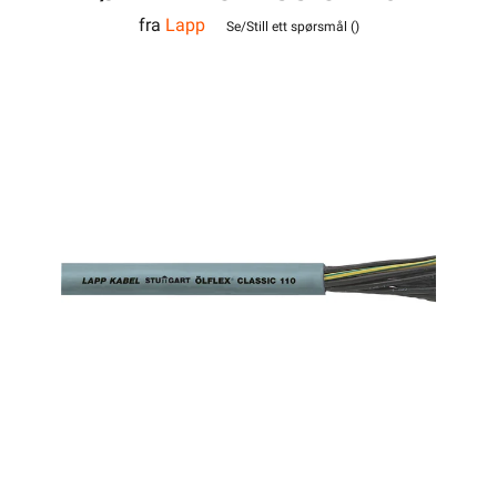
fra
Lapp
3G0,5
Se/Still ett spørsmål (
)