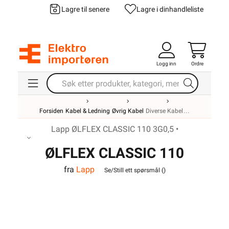
Lagre til senere
Lagre i din
handleliste
Logg inn
Ordre
Forsiden
Kabel & Ledning
Øvrig Kabel
Diverse Kabel
Lapp ØLFLEX CLASSIC 110 3G0,5 •
ØLFLEX CLASSIC 110
fra
Lapp
3G0,5
Se/Still ett spørsmål (
)