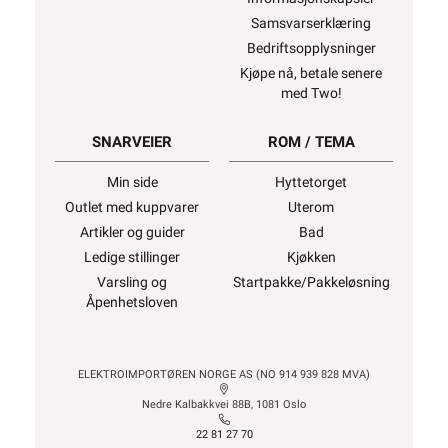
Samsvarserklæring
Bedriftsopplysninger
Kjøpe nå, betale senere
med Two!
SNARVEIER
ROM / TEMA
Min side
Hyttetorget
Outlet med kuppvarer
Uterom
Artikler og guider
Bad
Ledige stillinger
Kjøkken
Varsling og
Startpakke/Pakkeløsning
Åpenhetsloven
ELEKTROIMPORTØREN NORGE AS (NO 914 939 828 MVA)
Nedre Kalbakkvei 88B, 1081 Oslo
22 81 27 70