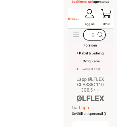
butikkene, se
lagerstatus
Logg inn
Ordre
Forsiden
Kabel & Ledning
Øvrig Kabel
Diverse Kabel
Lapp ØLFLEX
CLASSIC 110
3G0,5 •
ØLFLEX
fra
Lapp
CLASSIC
Se/Still ett spørsmål (
)
110