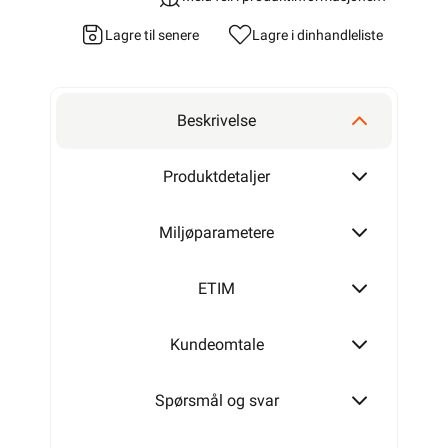
Lagre til senere
Lagre i din
handleliste
Beskrivelse
Produktdetaljer
Miljøparametere
ETIM
Kundeomtale
Spørsmål og svar