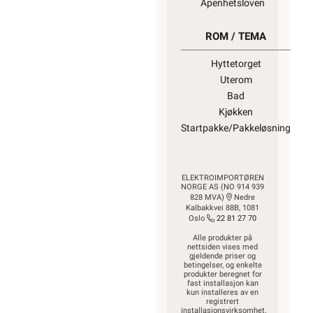
Åpenhetsloven
ROM / TEMA
Hyttetorget
Uterom
Bad
Kjøkken
Startpakke/Pakkeløsning
ELEKTROIMPORTØREN
NORGE AS (NO 914 939
828 MVA)
Nedre
Kalbakkvei 88B, 1081
Oslo
22 81 27 70
Alle produkter på
nettsiden vises med
gjeldende priser og
betingelser, og enkelte
produkter beregnet for
fast installasjon kan
kun installeres av en
registrert
installasjonsvirksomhet.