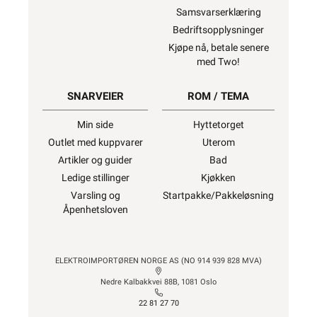
Samsvarserklæring
Bedriftsopplysninger
Kjøpe nå, betale senere
med Two!
SNARVEIER
ROM / TEMA
Min side
Hyttetorget
Outlet med kuppvarer
Uterom
Artikler og guider
Bad
Ledige stillinger
Kjøkken
Varsling og
Startpakke/Pakkeløsning
Åpenhetsloven
ELEKTROIMPORTØREN NORGE AS (NO 914 939 828 MVA)
Nedre Kalbakkvei 88B, 1081 Oslo
22 81 27 70