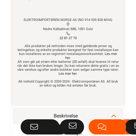
ELEKTROIMPORTØREN NORGE AS (NO 914 939 828 MVA)
Nedre Kalbakkvei 88B, 1081 Oslo
22 81 27 70
Alle produkter på nettsiden vises med gjeldende priser og
betingelser, og enkelte produkter beregnet for fast installasjon kan
kun installeres av en registrert installasjonsvirksomhet.
Les mer
her
.
Alt som går på strøm eller batterier (EE-avfall) skal leveres til retur
når det ikke kan brukes lenger. Du kan returnere dette gratis i en av
våre varehus og/eller andre butikker som selger samme type varer.
Les mer her
.
Alt innhold Copyright © 2009-2024 - Elektroimportøren AS. All bruk
av tekst og bilder må avtales før bruk.
Beskrivelse
Produktdetaljer