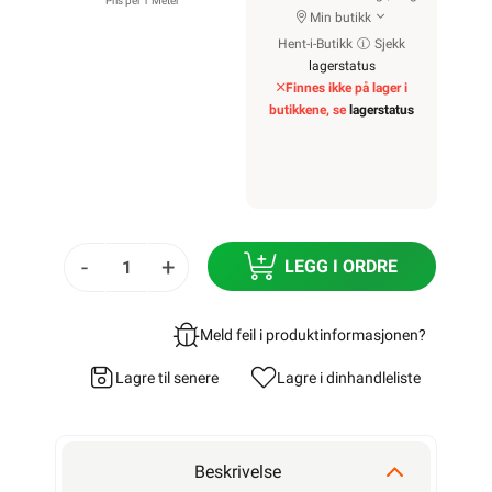
Pris per 1 Meter
Min butikk
Hent-i-Butikk
Sjekk
lagerstatus
Finnes ikke på lager i
butikkene, se
lagerstatus
-
+
LEGG I ORDRE
Meld feil i produktinformasjonen?
Lagre til senere
Lagre i din
handleliste
Beskrivelse