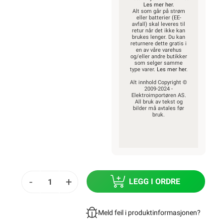
Les mer her
.
Alt som går på strøm
eller batterier (EE-
avfall) skal leveres til
retur når det ikke kan
brukes lenger. Du kan
returnere dette gratis i
en av våre varehus
og/eller andre butikker
som selger samme
type varer.
Les mer her
.
Alt innhold Copyright ©
2009-2024 -
Elektroimportøren AS.
All bruk av tekst og
bilder må avtales før
bruk.
-
+
LEGG I ORDRE
Meld feil i produktinformasjonen?