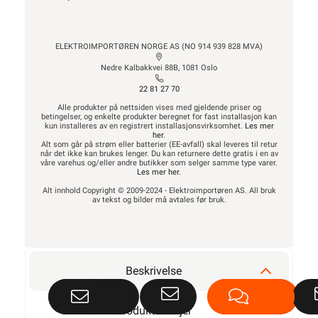
ELEKTROIMPORTØREN NORGE AS (NO 914 939 828 MVA)
Nedre Kalbakkvei 88B, 1081 Oslo
22 81 27 70
Alle produkter på nettsiden vises med gjeldende priser og
betingelser, og enkelte produkter beregnet for fast installasjon kan
kun installeres av en registrert installasjonsvirksomhet.
Les mer
her
.
Alt som går på strøm eller batterier (EE-avfall) skal leveres til retur
når det ikke kan brukes lenger. Du kan returnere dette gratis i en av
våre varehus og/eller andre butikker som selger samme type varer.
Les mer her
.
Alt innhold Copyright © 2009-2024 - Elektroimportøren AS. All bruk
av tekst og bilder må avtales før bruk.
Beskrivelse
Produktdetaljer