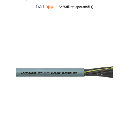
fra
Lapp
3G0,5
Se/Still ett spørsmål (
)