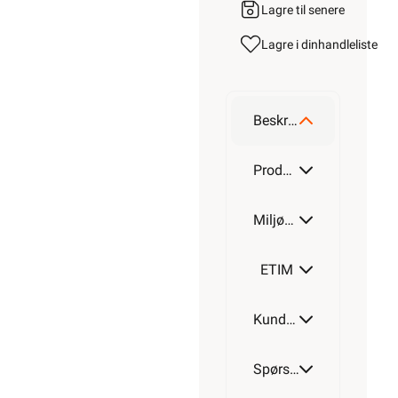
Lagre til senere
Lagre i din
handleliste
Beskrivelse
Produktdetaljer
Miljøparametere
ETIM
Kundeomtale
Spørsmål og svar