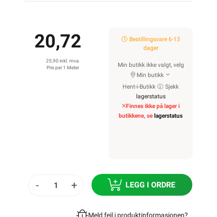
20,72
Bestillingsvare 6-13
dager
25,90 inkl. mva.
Min butikk ikke valgt, velg
Pris per 1 Meter
Min butikk
Hent-i-Butikk
Sjekk
lagerstatus
Finnes ikke på lager i
butikkene, se
lagerstatus
-
+
LEGG I ORDRE
Meld feil i produktinformasjonen?