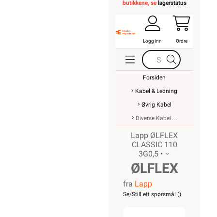
butikkene, se
lagerstatus
Logg inn
Ordre
Forsiden
Kabel & Ledning
Øvrig Kabel
Diverse Kabel
Lapp ØLFLEX
CLASSIC 110
3G0,5 •
ØLFLEX
fra
Lapp
CLASSIC
Se/Still ett spørsmål (
)
110