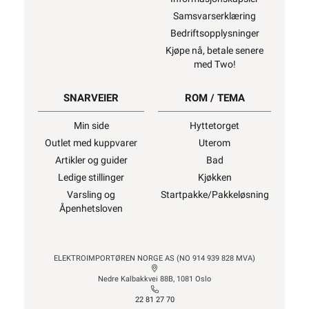
Samsvarserklæring
Bedriftsopplysninger
Kjøpe nå, betale senere
med Two!
SNARVEIER
ROM / TEMA
Min side
Hyttetorget
Outlet med kuppvarer
Uterom
Artikler og guider
Bad
Ledige stillinger
Kjøkken
Varsling og
Startpakke/Pakkeløsning
Åpenhetsloven
ELEKTROIMPORTØREN NORGE AS (NO 914 939 828 MVA)
Nedre Kalbakkvei 88B, 1081 Oslo
22 81 27 70