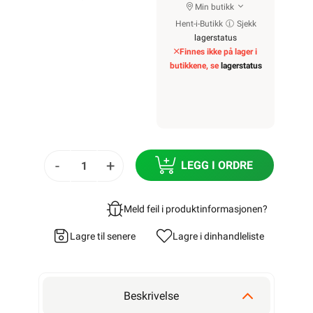
Min butikk
Hent-i-Butikk
Sjekk
lagerstatus
Finnes ikke på lager i
butikkene, se
lagerstatus
-
+
LEGG I ORDRE
Meld feil i produktinformasjonen?
Lagre til senere
Lagre i din
handleliste
Beskrivelse