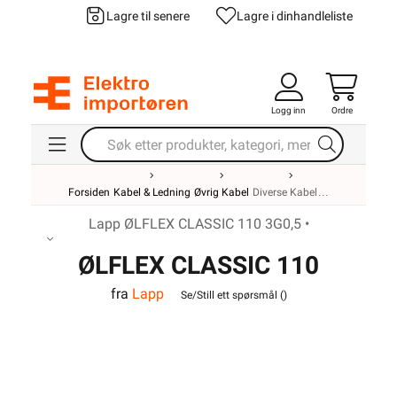
Lagre til senere
Lagre i din
handleliste
Logg inn
Ordre
Forsiden
Kabel & Ledning
Øvrig Kabel
Diverse Kabel
Lapp ØLFLEX CLASSIC 110 3G0,5 •
ØLFLEX CLASSIC 110
fra
Lapp
3G0,5
Se/Still ett spørsmål (
)