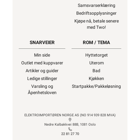
Samsvarserklæring
Bedriftsopplysninger
Kjøpe nå, betale senere
med Two!
SNARVEIER
ROM / TEMA
Min side
Hyttetorget
Outlet med kuppvarer
Uterom
Artikler og guider
Bad
Ledige stillinger
Kjøkken
Varsling og
Startpakke/Pakkeløsning
Åpenhetsloven
ELEKTROIMPORTØREN NORGE AS (NO 914 939 828 MVA)
Nedre Kalbakkvei 88B, 1081 Oslo
22 81 27 70