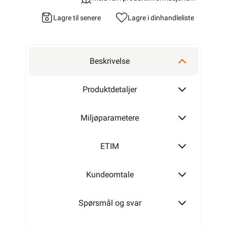
Lagre til senere
Lagre i din
handleliste
Beskrivelse
Produktdetaljer
Miljøparametere
ETIM
Kundeomtale
Spørsmål og svar