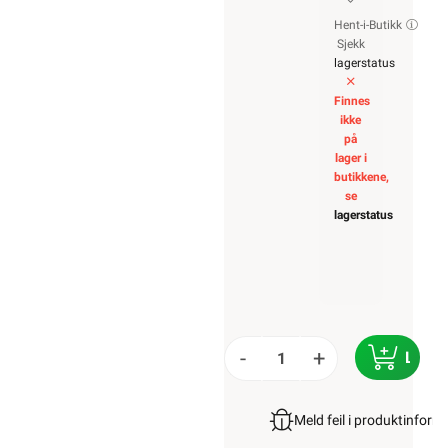
Hent-i-Butikk
Sjekk
lagerstatus
Finnes
ikke
på
lager i
butikkene,
se
lagerstatus
-
+
LEGG 
Meld feil i produktinfor