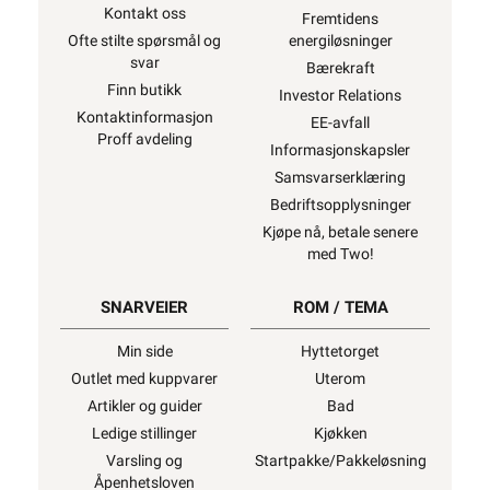
Kontakt oss
Fremtidens
Ofte stilte spørsmål og
energiløsninger
svar
Bærekraft
Finn butikk
Investor Relations
Kontaktinformasjon
EE-avfall
Proff avdeling
Informasjonskapsler
Samsvarserklæring
Bedriftsopplysninger
Kjøpe nå, betale senere
med Two!
SNARVEIER
ROM / TEMA
Min side
Hyttetorget
Outlet med kuppvarer
Uterom
Artikler og guider
Bad
Ledige stillinger
Kjøkken
Varsling og
Startpakke/Pakkeløsning
Åpenhetsloven