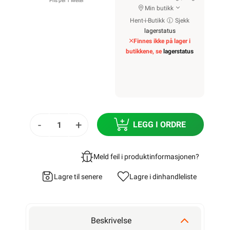
Pris per 1 Meter
Min butikk
Hent-i-Butikk
Sjekk
lagerstatus
Finnes ikke på lager i
butikkene, se
lagerstatus
-
+
LEGG I ORDRE
Meld feil i produktinformasjonen?
Lagre til senere
Lagre i din
handleliste
Beskrivelse