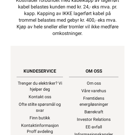
Kostnader forbundet med kabelkapp av lagerført
kabel belastes kunden med kr. 24,- eks mva. pr.
kapp. Kapping av IKKE lagerført kabel på
trommel belastes med gebyr kr. 400,- eks mva.
Kjøp av hele sneller eller tromler vil ikke medføre
omkostninger.
KUNDESERVICE
OM OSS
Trenger du elektriker? Vi
Om oss
hjelper deg
Våre varehus
Kontakt oss
Fremtidens
Ofte stilte spørsmål og
energiløsninger
svar
Bærekraft
Finn butikk
Investor Relations
Kontaktinformasjon
EE-avfall
Proff avdeling
Informasjonskapsler