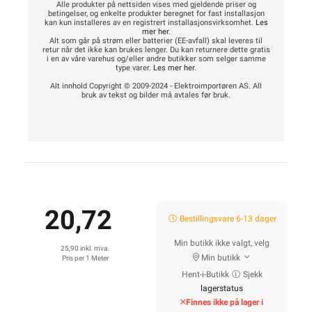
Alle produkter på nettsiden vises med gjeldende priser og
betingelser, og enkelte produkter beregnet for fast installasjon
kan kun installeres av en registrert installasjonsvirksomhet.
Les
mer her
.
Alt som går på strøm eller batterier (EE-avfall) skal leveres til
retur når det ikke kan brukes lenger. Du kan returnere dette gratis
i en av våre varehus og/eller andre butikker som selger samme
type varer.
Les mer her
.
Alt innhold Copyright © 2009-2024 - Elektroimportøren AS. All
bruk av tekst og bilder må avtales før bruk.
20,72
Bestillingsvare 6-13 dager
Min butikk ikke valgt, velg
25,90 inkl. mva.
Min butikk
Pris per 1 Meter
Hent-i-Butikk
Sjekk
lagerstatus
Finnes ikke på lager i