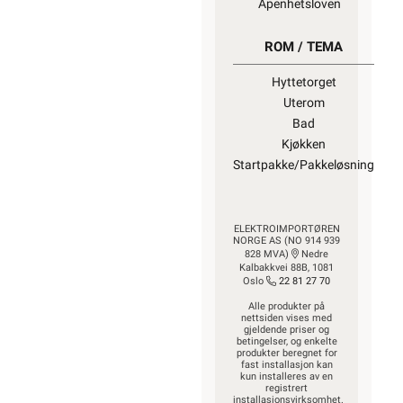
Åpenhetsloven
ROM / TEMA
Hyttetorget
Uterom
Bad
Kjøkken
Startpakke/Pakkeløsning
ELEKTROIMPORTØREN
NORGE AS (NO 914 939
828 MVA)
Nedre
Kalbakkvei 88B, 1081
Oslo
22 81 27 70
Alle produkter på
nettsiden vises med
gjeldende priser og
betingelser, og enkelte
produkter beregnet for
fast installasjon kan
kun installeres av en
registrert
installasjonsvirksomhet.