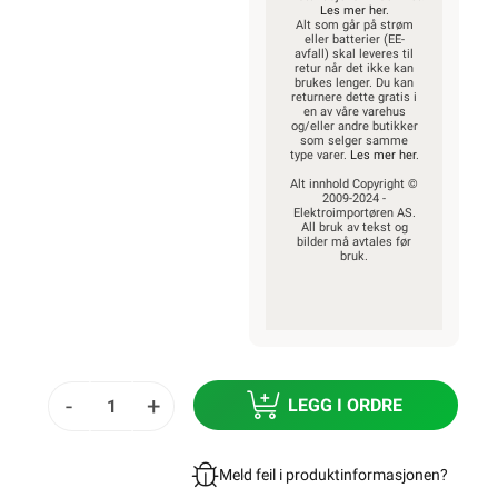
Les mer her
.
Alt som går på strøm
eller batterier (EE-
avfall) skal leveres til
retur når det ikke kan
brukes lenger. Du kan
returnere dette gratis i
en av våre varehus
og/eller andre butikker
som selger samme
type varer.
Les mer her
.
Alt innhold Copyright ©
2009-2024 -
Elektroimportøren AS.
All bruk av tekst og
bilder må avtales før
bruk.
-
+
LEGG I ORDRE
Meld feil i produktinformasjonen?