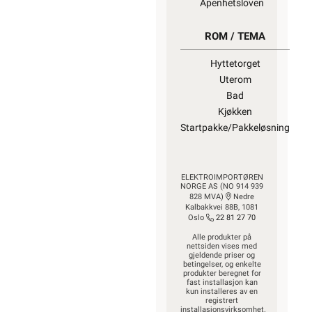
Åpenhetsloven
ROM / TEMA
Hyttetorget
Uterom
Bad
Kjøkken
Startpakke/Pakkeløsning
ELEKTROIMPORTØREN
NORGE AS (NO 914 939
828 MVA)
Nedre
Kalbakkvei 88B, 1081
Oslo
22 81 27 70
Alle produkter på
nettsiden vises med
gjeldende priser og
betingelser, og enkelte
produkter beregnet for
fast installasjon kan
kun installeres av en
registrert
installasjonsvirksomhet.