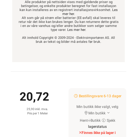
Alle produkter på nettsiden vises med gjeldende priser og
betingelser, og enkelte produkter beregnet for fast installasjon
kan kun installeres av en registrert installasjonsvirksomhet.
Les
mer her
.
Alt som går på strøm eller batterier (EE-avfall) skal leveres til
retur når det ikke kan brukes lenger. Du kan returnere dette gratis
i en av våre varehus og/eller andre butikker som selger samme
type varer.
Les mer her
.
Alt innhold Copyright © 2009-2024 - Elektroimportøren AS. All
bruk av tekst og bilder må avtales før bruk.
20,72
Bestillingsvare 6-13 dager
Min butikk ikke valgt, velg
25,90 inkl. mva.
Min butikk
Pris per 1 Meter
Hent-i-Butikk
Sjekk
lagerstatus
Finnes ikke på lager i