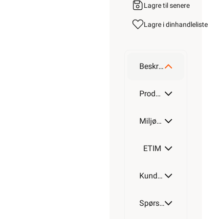
Lagre til senere
Lagre i din
handleliste
Beskrivelse
Produktdetaljer
Miljøparametere
ETIM
Kundeomtale
Spørsmål og svar