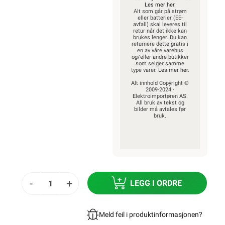
Les mer her
.
Alt som går på strøm
eller batterier (EE-
avfall) skal leveres til
retur når det ikke kan
brukes lenger. Du kan
returnere dette gratis i
en av våre varehus
og/eller andre butikker
som selger samme
type varer.
Les mer her
.
Alt innhold Copyright ©
2009-2024 -
Elektroimportøren AS.
All bruk av tekst og
bilder må avtales før
bruk.
-
+
LEGG I ORDRE
Meld feil i produktinformasjonen?