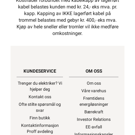
Kostnader forbundet med kabelkapp av lagerført
kabel belastes kunden med kr. 24,- eks mva. pr.
kapp. Kapping av IKKE lagerført kabel på
trommel belastes med gebyr kr. 400,- eks mva.
Kjøp av hele sneller eller tromler vil ikke medføre
omkostninger.
KUNDESERVICE
OM OSS
Trenger du elektriker? Vi
Om oss
hjelper deg
Våre varehus
Kontakt oss
Fremtidens
Ofte stilte spørsmål og
energiløsninger
svar
Bærekraft
Finn butikk
Investor Relations
Kontaktinformasjon
EE-avfall
Proff avdeling
Informasjonskapsler