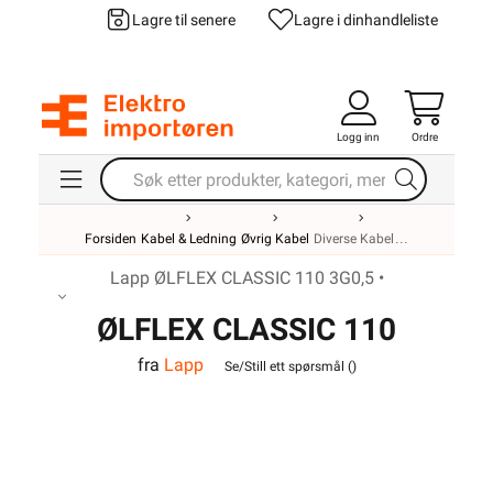
Lagre til senere
Lagre i din
handleliste
Logg inn
Ordre
Forsiden
Kabel & Ledning
Øvrig Kabel
Diverse Kabel
Lapp ØLFLEX CLASSIC 110 3G0,5 •
ØLFLEX CLASSIC 110
fra
Lapp
3G0,5
Se/Still ett spørsmål (
)