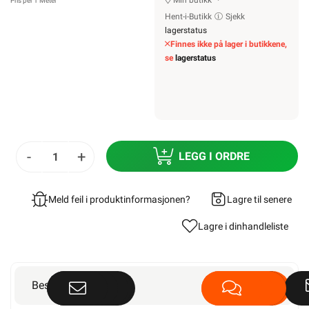
Min butikk
Pris per 1 Meter
Hent-i-Butikk
Sjekk
lagerstatus
Finnes ikke på lager i butikkene,
se
lagerstatus
-
+
LEGG I ORDRE
Meld feil i produktinformasjonen?
Lagre til senere
Lagre i din
handleliste
Beskrivelse