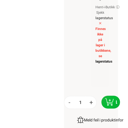
Hent-i-Butikk
Sjekk
lagerstatus
Finnes
ikke
på
lager i
butikkene,
se
lagerstatus
-
+
LEGG 
Meld feil i produktinfor