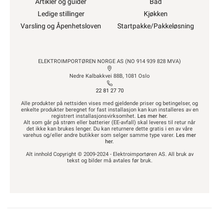
Artikler og guider
Bad
Ledige stillinger
Kjøkken
Varsling og Åpenhetsloven
Startpakke/Pakkeløsning
ELEKTROIMPORTØREN NORGE AS (NO 914 939 828 MVA)
Nedre Kalbakkvei 88B, 1081 Oslo
22 81 27 70
Alle produkter på nettsiden vises med gjeldende priser og betingelser, og
enkelte produkter beregnet for fast installasjon kan kun installeres av en
registrert installasjonsvirksomhet.
Les mer her
.
Alt som går på strøm eller batterier (EE-avfall) skal leveres til retur når
det ikke kan brukes lenger. Du kan returnere dette gratis i en av våre
varehus og/eller andre butikker som selger samme type varer.
Les mer
her
.
Alt innhold Copyright © 2009-2024 - Elektroimportøren AS. All bruk av
tekst og bilder må avtales før bruk.