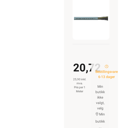
3G0,5
20,72
Bestillingsvare
6-13 dager
25,90 inkl.
mva.
Min
Pris per 1
Meter
butikk
ikke
valgt,
velg
Min
butikk