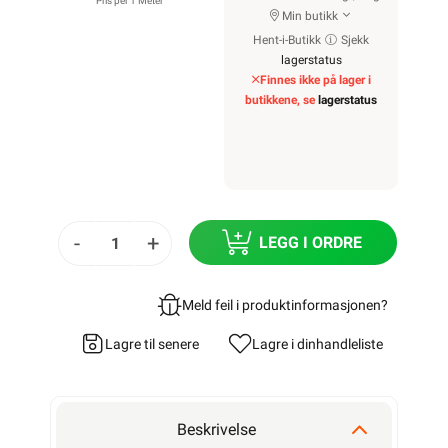
Pris per 1 Meter
Min butikk
Hent-i-Butikk
Sjekk
lagerstatus
Finnes ikke på lager i
butikkene, se
lagerstatus
-
+
LEGG I ORDRE
Meld feil i produktinformasjonen?
Lagre til senere
Lagre i din
handleliste
Beskrivelse