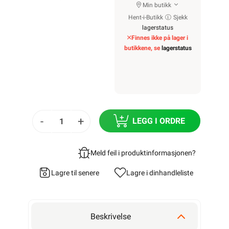
Min butikk
Hent-i-Butikk
Sjekk
lagerstatus
Finnes ikke på lager i
butikkene, se
lagerstatus
-
+
LEGG I ORDRE
Meld feil i produktinformasjonen?
Lagre til senere
Lagre i din
handleliste
Beskrivelse