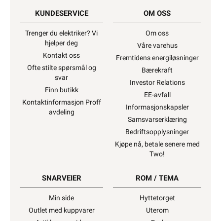
KUNDESERVICE
OM OSS
Trenger du elektriker? Vi
Om oss
hjelper deg
Våre varehus
Kontakt oss
Fremtidens energiløsninger
Ofte stilte spørsmål og
Bærekraft
svar
Investor Relations
Finn butikk
EE-avfall
Kontaktinformasjon Proff
Informasjonskapsler
avdeling
Samsvarserklæring
Bedriftsopplysninger
Kjøpe nå, betale senere med
Two!
SNARVEIER
ROM / TEMA
Min side
Hyttetorget
Outlet med kuppvarer
Uterom