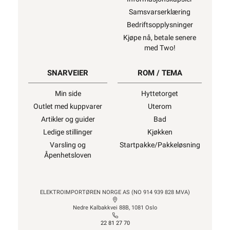
Samsvarserklæring
Bedriftsopplysninger
Kjøpe nå, betale senere
med Two!
SNARVEIER
ROM / TEMA
Min side
Hyttetorget
Outlet med kuppvarer
Uterom
Artikler og guider
Bad
Ledige stillinger
Kjøkken
Varsling og
Startpakke/Pakkeløsning
Åpenhetsloven
ELEKTROIMPORTØREN NORGE AS (NO 914 939 828 MVA)
Nedre Kalbakkvei 88B, 1081 Oslo
22 81 27 70