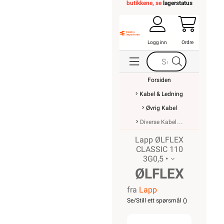
butikkene, se
lagerstatus
Logg inn
Ordre
Forsiden
Kabel & Ledning
Øvrig Kabel
Diverse Kabel
Lapp ØLFLEX
CLASSIC 110
3G0,5 •
ØLFLEX
fra
Lapp
CLASSIC
Se/Still ett spørsmål (
)
110