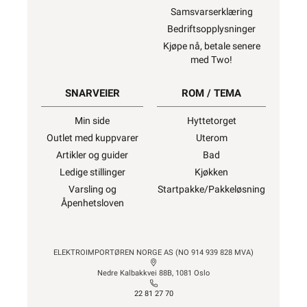
Samsvarserklæring
Bedriftsopplysninger
Kjøpe nå, betale senere
med Two!
SNARVEIER
ROM / TEMA
Min side
Hyttetorget
Outlet med kuppvarer
Uterom
Artikler og guider
Bad
Ledige stillinger
Kjøkken
Varsling og
Startpakke/Pakkeløsning
Åpenhetsloven
ELEKTROIMPORTØREN NORGE AS (NO 914 939 828 MVA)
Nedre Kalbakkvei 88B, 1081 Oslo
22 81 27 70