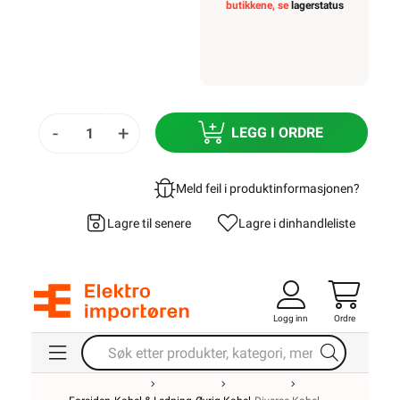
butikkene, se
lagerstatus
-
+
LEGG I ORDRE
Meld feil i produktinformasjonen?
Lagre til senere
Lagre i din
handleliste
Logg inn
Ordre