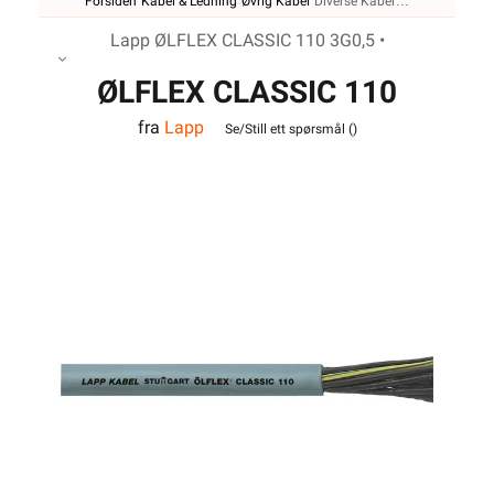
Forsiden
Kabel & Ledning
Øvrig Kabel
Diverse Kabel
Lapp ØLFLEX CLASSIC 110 3G0,5 •
ØLFLEX CLASSIC 110
fra
Lapp
3G0,5
Se/Still ett spørsmål (
)