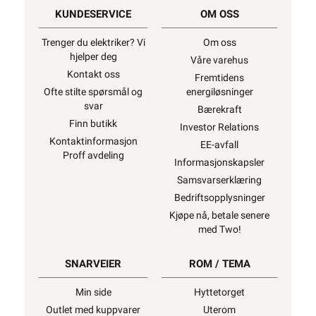
KUNDESERVICE
OM OSS
Trenger du elektriker? Vi
Om oss
hjelper deg
Våre varehus
Kontakt oss
Fremtidens
Ofte stilte spørsmål og
energiløsninger
svar
Bærekraft
Finn butikk
Investor Relations
Kontaktinformasjon
EE-avfall
Proff avdeling
Informasjonskapsler
Samsvarserklæring
Bedriftsopplysninger
Kjøpe nå, betale senere
med Two!
SNARVEIER
ROM / TEMA
Min side
Hyttetorget
Outlet med kuppvarer
Uterom