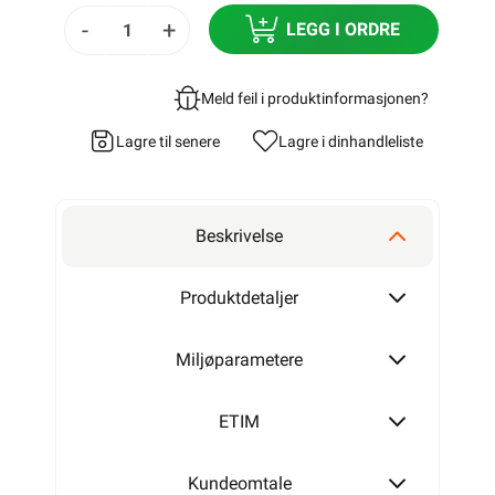
-
+
LEGG I ORDRE
Meld feil i produktinformasjonen?
Lagre til senere
Lagre i din
handleliste
Beskrivelse
Produktdetaljer
Miljøparametere
ETIM
Kundeomtale