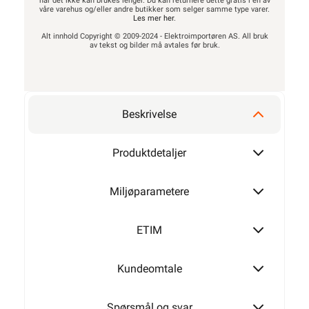
når det ikke kan brukes lenger. Du kan returnere dette gratis i en av
våre varehus og/eller andre butikker som selger samme type varer.
Les mer her
.
Alt innhold Copyright © 2009-2024 - Elektroimportøren AS. All bruk
av tekst og bilder må avtales før bruk.
Beskrivelse
Produktdetaljer
Miljøparametere
ETIM
Kundeomtale
Spørsmål og svar