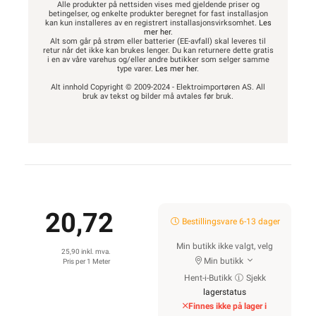
Alle produkter på nettsiden vises med gjeldende priser og
betingelser, og enkelte produkter beregnet for fast installasjon
kan kun installeres av en registrert installasjonsvirksomhet.
Les
mer her
.
Alt som går på strøm eller batterier (EE-avfall) skal leveres til
retur når det ikke kan brukes lenger. Du kan returnere dette gratis
i en av våre varehus og/eller andre butikker som selger samme
type varer.
Les mer her
.
Alt innhold Copyright © 2009-2024 - Elektroimportøren AS. All
bruk av tekst og bilder må avtales før bruk.
20,72
Bestillingsvare 6-13 dager
Min butikk ikke valgt, velg
25,90 inkl. mva.
Min butikk
Pris per 1 Meter
Hent-i-Butikk
Sjekk
lagerstatus
Finnes ikke på lager i