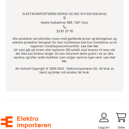
ELEKTROIMPORTØREN NORGE AS (NO 914 939 828 MVA)
Nedre Kalbakkvei 88B, 1081 Oslo
22 81 27 70
Alle produkter på nettsiden vises med gjeldende priser og betingelser, og
enkelte produkter beregnet for fast installasjon kan kun installeres av en
registrert installasjonsvirksomhet.
Les mer her
.
Alt som går på strøm eller batterier (EE-avfall) skal leveres til retur når
det ikke kan brukes lenger. Du kan returnere dette gratis i en av våre
varehus og/eller andre butikker som selger samme type varer.
Les mer
her
.
Alt innhold Copyright © 2009-2024 - Elektroimportøren AS. All bruk av
tekst og bilder må avtales før bruk.
Logg inn
Ordre