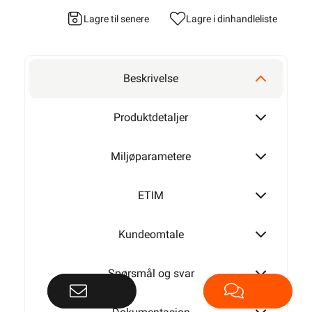
Lagre til senere
Lagre i din
handleliste
Beskrivelse
Produktdetaljer
Miljøparametere
ETIM
Kundeomtale
Spørsmål og svar