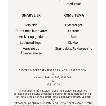
med Two!
SNARVEIER
ROM / TEMA
Min side
Hyttetorget
Outlet med kuppvarer
Uterom
Artikler og guider
Bad
Ledige stillinger
Kjøkken
Varsling og
Startpakke/Pakkeløsning
Åpenhetsloven
ELEKTROIMPORTØREN NORGE AS (NO 914 939 828 MVA)
Nedre Kalbakkvei 88B, 1081 Oslo
22 81 27 70
Alle produkter på nettsiden vises med gjeldende priser og
betingelser, og enkelte produkter beregnet for fast installasjon kan
kun installeres av en registrert installasjonsvirksomhet.
Les mer
her
.
Alt som går på strøm eller batterier (EE-avfall) skal leveres til retur