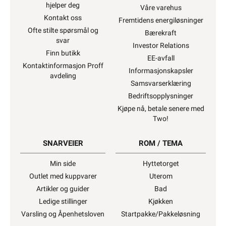
hjelper deg
Våre varehus
Kontakt oss
Fremtidens energiløsninger
Ofte stilte spørsmål og
Bærekraft
svar
Investor Relations
Finn butikk
EE-avfall
Kontaktinformasjon Proff
Informasjonskapsler
avdeling
Samsvarserklæring
Bedriftsopplysninger
Kjøpe nå, betale senere med
Two!
SNARVEIER
ROM / TEMA
Min side
Hyttetorget
Outlet med kuppvarer
Uterom
Artikler og guider
Bad
Ledige stillinger
Kjøkken
Varsling og Åpenhetsloven
Startpakke/Pakkeløsning