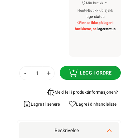
Min butikk
Hent-i-Butikk
Sjekk
lagerstatus
Finnes ikke på lager i
butikkene, se
lagerstatus
-
+
LEGG I ORDRE
Meld feil i produktinformasjonen?
Lagre til senere
Lagre i din
handleliste
Beskrivelse