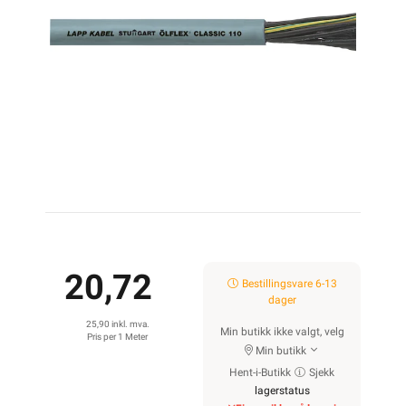
20,72
Bestillingsvare 6-13
dager
25,90 inkl. mva.
Min butikk ikke valgt, velg
Pris per 1 Meter
Min butikk
Hent-i-Butikk
Sjekk
lagerstatus