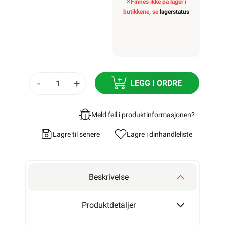
Finnes ikke på lager i
butikkene, se
lagerstatus
-
+
LEGG I ORDRE
Meld feil i produktinformasjonen?
Lagre til senere
Lagre i din
handleliste
Beskrivelse
Produktdetaljer