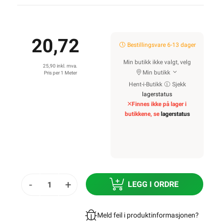
20,72
Bestillingsvare 6-13 dager
Min butikk ikke valgt, velg
25,90 inkl. mva.
Min butikk
Pris per 1 Meter
Hent-i-Butikk
Sjekk
lagerstatus
Finnes ikke på lager i
butikkene, se
lagerstatus
-
+
LEGG I ORDRE
Meld feil i produktinformasjonen?