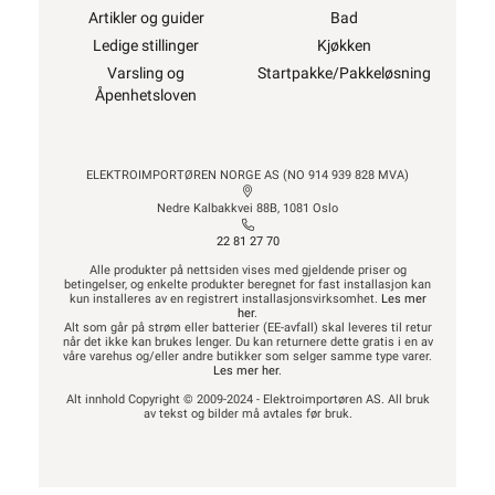
Artikler og guider
Bad
Ledige stillinger
Kjøkken
Varsling og
Startpakke/Pakkeløsning
Åpenhetsloven
ELEKTROIMPORTØREN NORGE AS (NO 914 939 828 MVA)
Nedre Kalbakkvei 88B, 1081 Oslo
22 81 27 70
Alle produkter på nettsiden vises med gjeldende priser og
betingelser, og enkelte produkter beregnet for fast installasjon kan
kun installeres av en registrert installasjonsvirksomhet.
Les mer
her
.
Alt som går på strøm eller batterier (EE-avfall) skal leveres til retur
når det ikke kan brukes lenger. Du kan returnere dette gratis i en av
våre varehus og/eller andre butikker som selger samme type varer.
Les mer her
.
Alt innhold Copyright © 2009-2024 - Elektroimportøren AS. All bruk
av tekst og bilder må avtales før bruk.